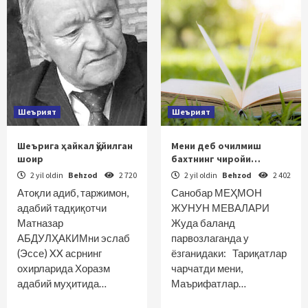
Шеърият
Шеърият
Шеърига ҳайкал қўйилган
Мени деб очилмиш
шоир
бахтнинг чиройи…
2 yil oldin
Behzod
2 720
2 yil oldin
Behzod
2 402
Атоқли адиб, таржимон,
Санобар МЕҲМОН
адабий тадқиқотчи
ЖУНУН МЕВАЛАРИ
Матназар
Жуда баланд
АБДУЛҲАКИМни эслаб
парвозлаганда у
(Эссе) XX асрнинг
ёзганидаки: Тариқатлар
охирларида Хоразм
чарчатди мени,
адабий муҳитида…
Маърифатлар…