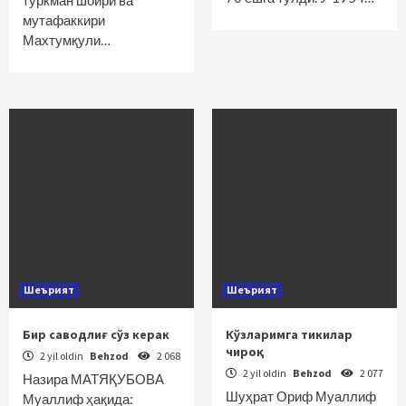
туркман шоири ва
мутафаккири
Махтумқули…
Шеърият
Шеърият
Бир саводлиғ сўз керак
Кўзларимга тикилар
чироқ
2 yil oldin
Behzod
2 068
2 yil oldin
Behzod
2 077
Назира МАТЯҚУБОВА
Шуҳрат Ориф Муаллиф
Муаллиф ҳақида: