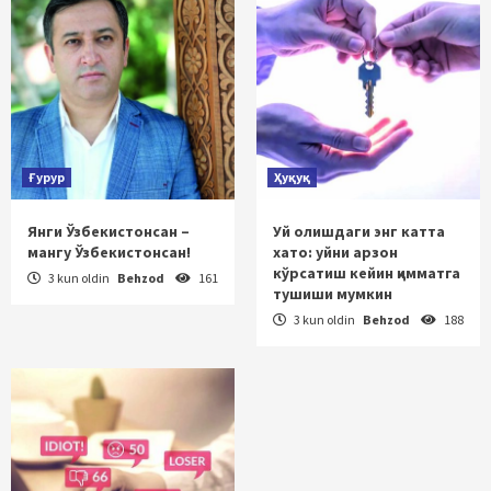
Ғурур
Ҳуқуқ
Янги Ўзбекистонсан –
Уй олишдаги энг катта
мангу Ўзбекистонсан!
хато: уйни арзон
кўрсатиш кейин қимматга
3 kun oldin
Behzod
161
тушиши мумкин
3 kun oldin
Behzod
188