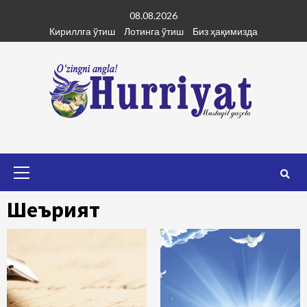
Skip
08.08.2026
to
Кириллга ўтиш
Лотинга ўтиш
Биз ҳақимизда
content
Primary
Menu
Шеърият