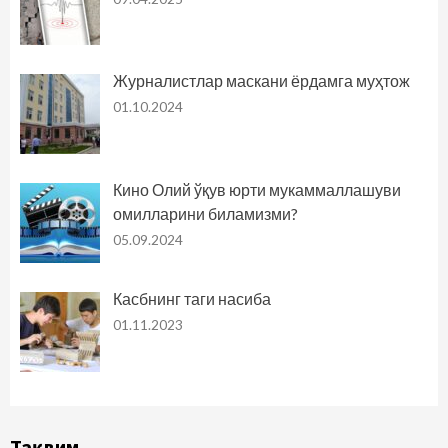
Журналистлар маскани ёрдамга муҳтож
01.10.2024
Кино Олий ўқув юрти мукаммаллашуви
омилларини биламизми?
05.09.2024
Касбнинг таги насиба
01.11.2023
Тақвим