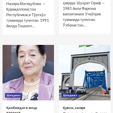
ҳақида: Шуҳрат Ориф —
Назира Матяқубова —
1981 йили Фарғона
Қорақалпоғистон
вилоятининг Учкўприк
Республикаси Тўрткўл
туманида туғилган.
туманида туғилган. 1991
Ўзбекистон…
йилда Тошкент…
Шеърият
Шеърият
Қалбимдаги меҳр
Қувон, халқим
парчаси