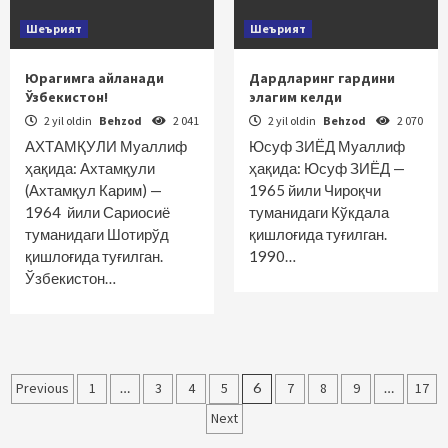
Шеърият
Шеърият
Юрагимга айланади
Дардларинг гардини
Ўзбекистон!
элагим келди
2 yil oldin
Behzod
2 041
2 yil oldin
Behzod
2 070
АХТАМҚУЛИ Муаллиф
Юсуф ЗИЁД Муаллиф
ҳақида: Ахтамқули
ҳақида: Юсуф ЗИЁД —
(Ахтамқул Карим) —
1965 йили Чироқчи
1964 йили Сариосиё
туманидаги Кўкдала
туманидаги Шотирўд
қишлоғида туғилган.
қиш­лоғида туғилган.
1990…
Ўзбекистон…
Maqolalar
Previous
1
…
3
4
5
6
7
8
9
…
17
bo‘yicha
Next