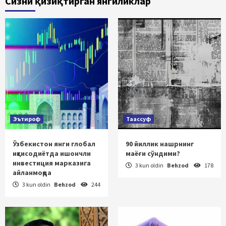
Сизни қизиқтирган янгиликлар
Эътироф
Таассуф
Ўзбекистон янги глобал
90 йиллик нашрнинг
иқтисодиётда ишончли
маёғи сўндими?
инвестиция марказига
3 kun oldin
Behzod
178
айланмоқда
3 kun oldin
Behzod
244