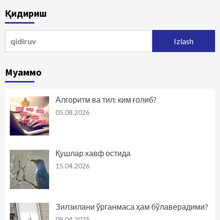
harakatlanish
Қидириш
Qidirshish:
Муаммо
Алгоритм ва тил: ким ғолиб?
05.08.2026
Қушлар хавф остида
15.04.2026
Зилзилани ўрганмаса ҳам бўлаверадими?
09.04.2025