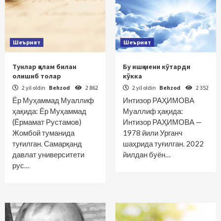
Шеърият
Шеърият
Тунлар қалам билан
Бу ишқ мени кўтарди
олишиб толар
кўкка
2 yil oldin
Behzod
2 862
2 yil oldin
Behzod
2 352
Ёр Муҳаммад Муаллиф
Интизор РАҲИМОВА
ҳақида: Ёр Муҳаммад
Муаллиф ҳақида:
(Ёрмамат Рустамов)
Интизор РАҲИМОВА —
Жомбой туманида
1978 йили Урганч
туғилган. Самарқанд
шаҳрида туғилган. 2022
давлат университети
йилдан буён…
рус…