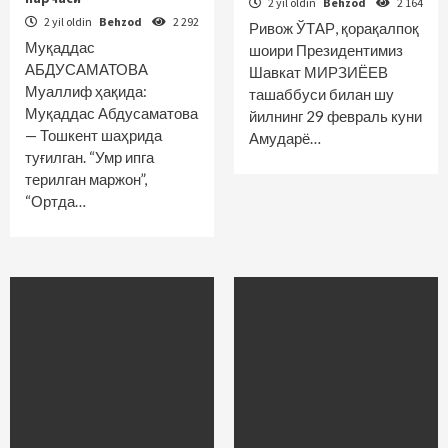
2 yil oldin
Behzod
2 164
2 yil oldin
Behzod
2 292
Ривож ЎТАР, қорақалпоқ
Муқаддас
шоири Президентимиз
АБДУСАМАТОВА
Шавкат МИРЗИЁЕВ
Муаллиф ҳақида:
ташаббуси билан шу
Муқаддас Абдусаматова
йилнинг 29 февраль куни
— Тошкент шаҳрида
Амударё…
туғилган. “Умр ипга
терилган маржон”,
“Ортда…