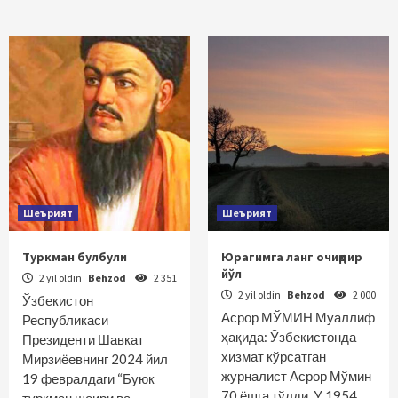
Шеърият
Шеърият
Туркман булбули
Юрагимга ланг очиқдир
йўл
2 yil oldin
Behzod
2 351
2 yil oldin
Behzod
2 000
Ўзбекистон
Асрор МЎМИН Муаллиф
Республикаси
ҳақида: Ўзбекистонда
Президенти Шавкат
хизмат кўрсатган
Мирзиёевнинг 2024 йил
журналист Асрор Мўмин
19 февралдаги “Буюк
70 ёшга тўлди. У 1954…