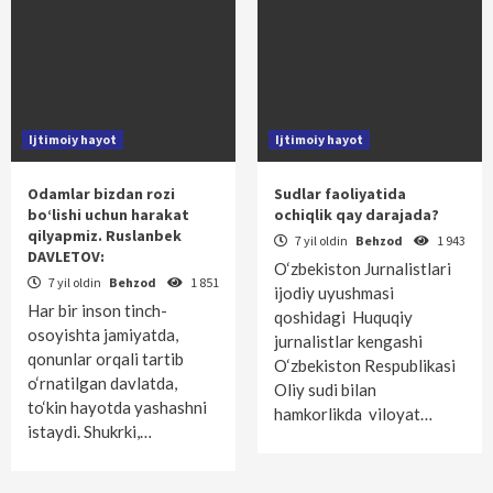
Ijtimoiy hayot
Ijtimoiy hayot
Odamlar bizdan rozi
Sudlar faoliyatida
bo‘lishi uchun harakat
ochiqlik qay darajada?
qilyapmiz. Ruslanbek
7 yil oldin
Behzod
1 943
DAVLETOV:
O‘zbekiston Jurnalistlari
7 yil oldin
Behzod
1 851
ijodiy uyushmasi
Har bir inson tinch-
qoshidagi Huquqiy
osoyishta jamiyatda,
jurnalistlar kengashi
qonunlar orqali tartib
O‘zbekiston Respublikasi
o‘rnatilgan davlatda,
Oliy sudi bilan
to‘kin hayotda yashashni
hamkorlikda viloyat…
istaydi. Shukrki,…