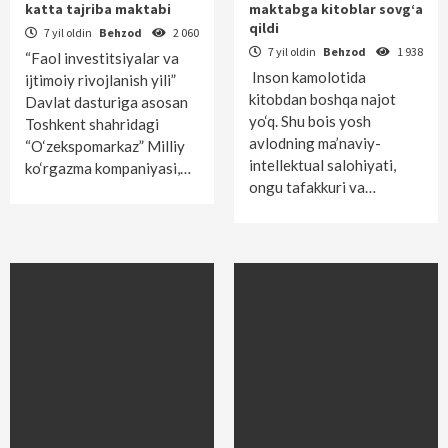
katta tajriba maktabi
maktabga kitoblar sovg‘a
qildi
7 yil oldin
Behzod
2 060
7 yil oldin
Behzod
1 938
“Faol investitsiyalar va
Inson kamolotida
ijtimoiy rivojlanish yili”
kitobdan boshqa najot
Davlat dasturiga asosan
yo‘q. Shu bois yosh
Toshkent shahridagi
avlodning ma’naviy-
“O‘zekspomarkaz” Milliy
intellektual salohiyati,
ko‘rgazma kompaniyasi,…
ongu tafakkuri va…