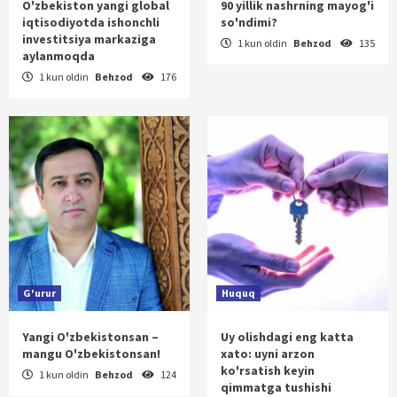
O'zbekiston yangi global
90 yillik nashrning mayog'i
iqtisodiyotda ishonchli
so'ndimi?
investitsiya markaziga
1 kun oldin
Behzod
135
aylanmoqda
1 kun oldin
Behzod
176
G'urur
Huquq
Yangi O'zbekistonsan –
Uy olishdagi eng katta
mangu O'zbekistonsan!
xato: uyni arzon
ko'rsatish keyin
1 kun oldin
Behzod
124
qimmatga tushishi