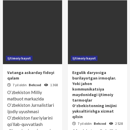
Ijtimoiy hayot
Ijtimoiy hayot
Vatanga askarday fidoyi
Ezgulik daryosiga
qalam
burilayotgan irmoqlar.
Yoki jahon
7 yil oldin
Behzod
1 368
kommunikatsiya
O‘zbekiston Milliy
maydonidagi ijtimoiy
matbuot markazida
tarmoqlar
O‘zbekiston Jurnalistlari
O‘zbekistonning imijini
yuksaltirishga xizmat
ijodiy uyushmasi
qilsin
O‘zbekiston faxriylarini
7 yil oldin
Behzod
2 528
qo‘llab-quvvatlash