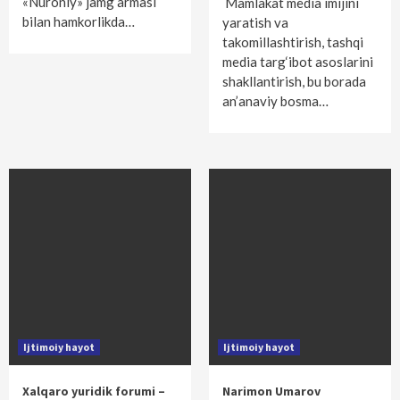
«Nuroniy» jamg‘armasi
Mamlakat media imijini
bilan hamkorlikda…
yaratish va
takomillashtirish, tashqi
media targ‘ibot asoslarini
shakllantirish, bu borada
an’anaviy bosma…
Ijtimoiy hayot
Ijtimoiy hayot
Xalqaro yuridik forumi –
Narimon Umarov