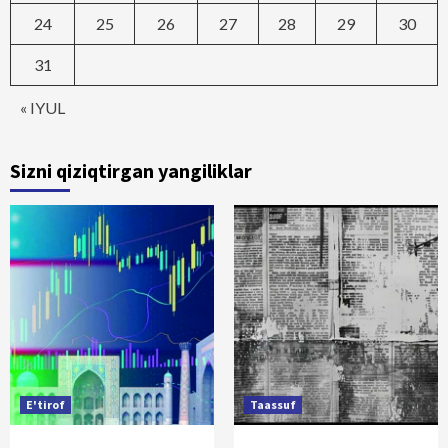
24
25
26
27
28
29
30
31
« IYUL
Sizni qiziqtirgan yangiliklar
E'tirof
Taassuf