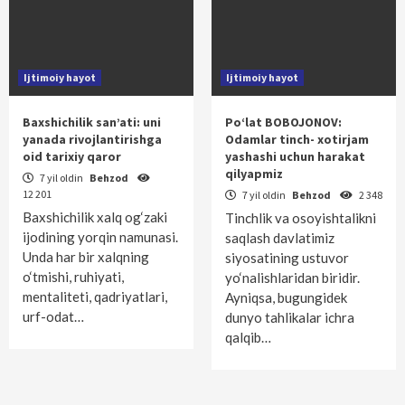
Ijtimoiy hayot
Ijtimoiy hayot
Baxshichilik san’ati: uni
Po‘lat BOBOJONOV:
yanada rivojlantirishga
Odamlar tinch- xotirjam
oid tarixiy qaror
yashashi uchun harakat
qilyapmiz
7 yil oldin
Behzod
12 201
7 yil oldin
Behzod
2 348
Baxshichilik xalq og‘zaki
Tinchlik va osoyishtalikni
ijodining yorqin namunasi.
saqlash davlatimiz
Unda har bir xalqning
siyosatining ustuvor
o‘tmishi, ruhiyati,
yo‘nalishlaridan biridir.
mentaliteti, qadriyatlari,
Ayniqsa, bugungidek
urf-odat…
dunyo tahlikalar ichra
qalqib…