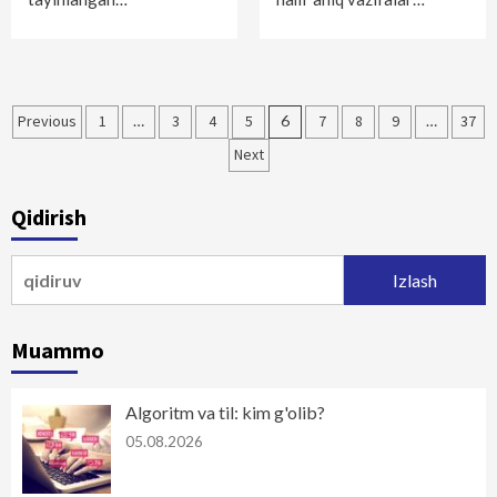
Maqolalar
Previous
1
…
3
4
5
6
7
8
9
…
37
bo‘yicha
Next
harakatlanish
Qidirish
Qidirshish:
Muammo
Algoritm va til: kim g'olib?
05.08.2026