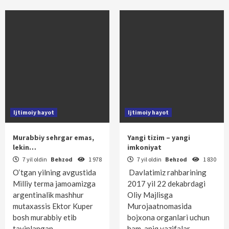
Ijtimoiy hayot
Ijtimoiy hayot
Murabbiy sehrgar emas,
Yangi tizim – yangi
lekin…
imkoniyat
7 yil oldin
Behzod
1 978
7 yil oldin
Behzod
1 830
O‘tgan yilning avgustida
Davlatimiz rahbarining
Milliy terma jamoamizga
2017 yil 22 dekabrdagi
argentinalik mashhur
Oliy Majlisga
mutaxassis Ektor Kuper
Murojaatnomasida
bosh murabbiy etib
bojxona organlari uchun
tayinlangan…
ham aniq vazifalar…