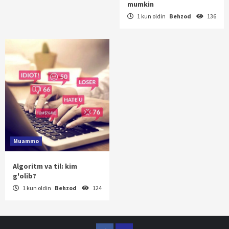
mumkin
1 kun oldin
Behzod
136
Muammo
Algoritm va til: kim
g'olib?
1 kun oldin
Behzod
124