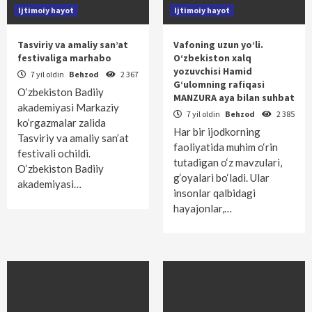
Ijtimoiy hayot
Ijtimoiy hayot
Tasviriy va amaliy san’at
Vafoning uzun yo‘li.
festivaliga marhabo
O‘zbekiston xalq
yozuvchisi Hamid
7 yil oldin
Behzod
2 367
G‘ulomning rafiqasi
O‘zbekiston Badiiy
MANZURA aya bilan suhbat
akademiyasi Markaziy
7 yil oldin
Behzod
2 385
ko‘rgazmalar zalida
Har bir ijodkorning
Tasviriy va amaliy san’at
faoliyatida muhim o‘rin
festivali ochildi.
tutadigan o‘z mavzulari,
O‘zbekiston Badiiy
g‘oyalari bo‘ladi. Ular
akademiyasi…
insonlar qalbidagi
hayajonlar,…