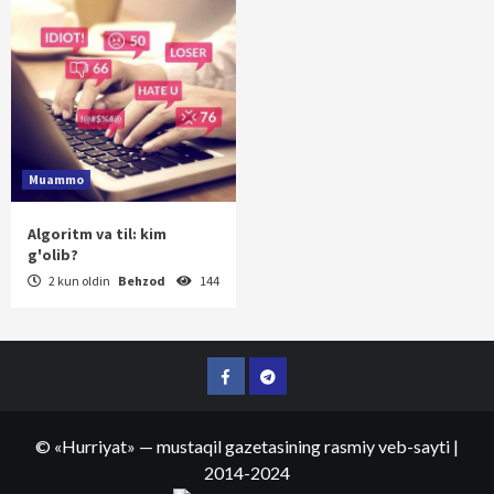
Muammo
Algoritm va til: kim
g'olib?
2 kun oldin
Behzod
144
Facebook
Telegram
©
«Hurriyat»
— mustaqil gazetasining rasmiy veb-sayti
|
2014-2024