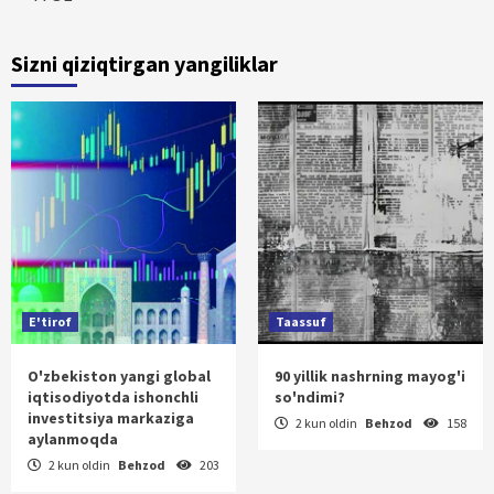
Sizni qiziqtirgan yangiliklar
E'tirof
Taassuf
O'zbekiston yangi global
90 yillik nashrning mayog'i
iqtisodiyotda ishonchli
so'ndimi?
investitsiya markaziga
2 kun oldin
Behzod
158
aylanmoqda
2 kun oldin
Behzod
203