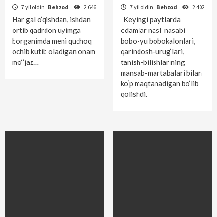
7 yil oldin
Behzod
2 646
7 yil oldin
Behzod
2 402
Har gal o‘qishdan, ishdan
Keyingi paytlarda
ortib qadrdon uyimga
odamlar nasl-nasabi,
borganimda meni quchoq
bobo-yu bobokalonlari,
ochib kutib oladigan onam
qarindosh-urug‘lari,
mo‘’jaz…
tanish-bilishlarining
mansab-martabalari bilan
ko‘p maqtanadigan bo‘lib
qolishdi.