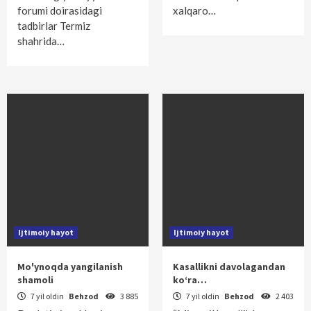
forumi doirasidagi
xalqaro…
tadbirlar Termiz
shahrida…
Ijtimoiy hayot
Ijtimoiy hayot
Mo'ynoqda yangilanish
Kasallikni davolagandan
shamoli
ko‘ra…
7 yil oldin
Behzod
3 885
7 yil oldin
Behzod
2 403