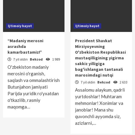
Ijtimoiy hayot
Ijtimoiy hayot
“Madaniy merosni
Prezident Shavkat
asrashda
Mirziyoyevning
kamarbastamiz!”
O'zbekiston Respublikasi
mustaqilligining yigirma
7 yil oldin
Behzod
1 989
sakkiz yilligiga
O'zbekiston madaniy
bag'ishlangan tantanali
merosini o'rganish,
marosimdagi nutqi
saqlash va ommalashtirish
7 yil oldin
Behzod
2 633
Butunjahon jamiyati
Assalomu alaykum, qadrli
Parijda yuridik ro'yxatdan
yurtdoshlar! Muhtaram
o'tkazilib, rasmiy
mehmonlar! Xonimlar va
maqomga…
janoblar! Mana shu
quvonchli ayyomda siz,
azizlarni,…