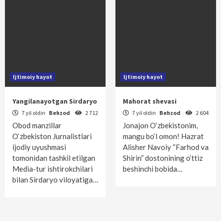
Ijtimoiy hayot
Ijtimoiy hayot
Yangilanayotgan Sirdaryo
Mahorat shevasi
7 yil oldin
Behzod
2 712
7 yil oldin
Behzod
2 604
Obod manzillar
Jonajon O‘zbekistonim,
O‘zbekiston Jurnalistlari
mangu bo‘l omon! Hazrat
ijodiy uyushmasi
Alisher Navoiy “Farhod va
tomonidan tashkil etilgan
Shirin” dostonining o‘ttiz
Media-tur ishtirokchilari
beshinchi bobida…
bilan Sirdaryo viloyatiga…