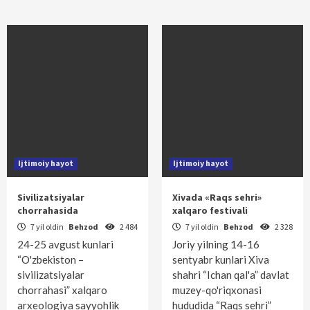
Ijtimoiy hayot
Ijtimoiy hayot
Sivilizatsiyalar
Xivada «Raqs sehri»
chorrahasida
xalqaro festivali
7 yil oldin
Behzod
2 484
7 yil oldin
Behzod
2 328
24-25 avgust kunlari
Joriy yilning 14-16
“O'zbekiston –
sentyabr kunlari Xiva
sivilizatsiyalar
shahri “Ichan qal'a” davlat
chorrahasi” xalqaro
muzey-qo'riqxonasi
arxeologiya sayyohlik
hududida “Raqs sehri”