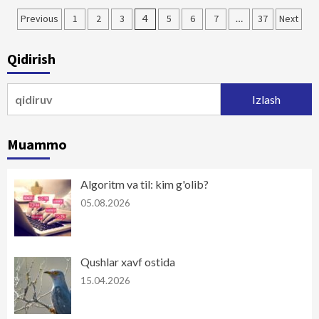
Maqolalar
Previous
1
2
3
4
5
6
7
…
37
Next
bo‘yicha
Qidirish
harakatlanish
Qidirshish:
Muammo
Algoritm va til: kim g'olib?
05.08.2026
Qushlar xavf ostida
15.04.2026