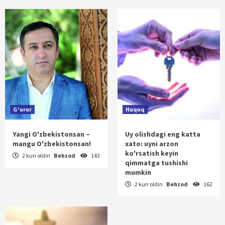
G'urur
Huquq
Yangi O'zbekistonsan –
Uy olishdagi eng katta
mangu O'zbekistonsan!
xato: uyni arzon
ko'rsatish keyin
2 kun oldin
Behzod
143
qimmatga tushishi
mumkin
2 kun oldin
Behzod
162