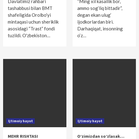
Davlatimiz rahbari
“Ming xil kasallik bor,
tashabbusi bilan BMT
ammo sog‘liq bittadir”,
shafeligida Orolbo'yi
degan ekan ulug‘
mintaqasi uchun sheriklik
ijodkorlardan biri.
asosidagi “Trast” fondi
Darhaqiqat, insonning
tuzildi. O'zbekiston…
o‘z…
Ijtimoiy hayot
Ijtimoiy hayot
MEHR RISHTASI
O‘zimizdan so‘zlasak…