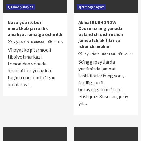
Ijtimoiy hayot
Ijtimoiy hayot
Navoiyda ilk bor
Akmal BURHONOV:
murakkab jarrohlik
Ovozimizning yanada
amaliyoti amalga oshirildi
baland chiqishi uchun
jamoatchilik fikri va
7 yil oldin
Behzod
2 415
ishonchi muhim
Viloyat ko‘p tarmoqli
7 yil oldin
Behzod
2 544
tibbiyot markazi
So‘nggi paytlarda
tomonidan vohada
yurtimizda jamoat
birinchi bor yuragida
tashkilotlarining soni,
tug‘ma nuqsoni bo‘lgan
faolligi ortib
bolalar va…
borayotganini e’tirof
etish joiz. Xususan, joriy
yil…