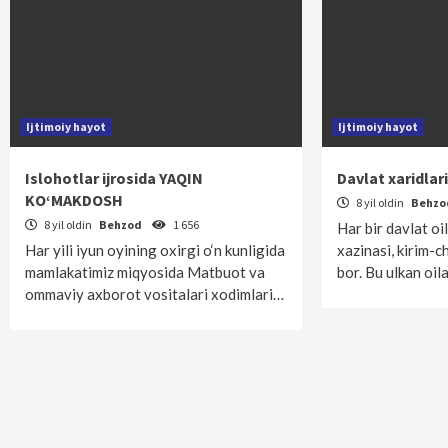
Ijtimoiy hayot
Ijtimoiy hayot
Islohotlar ijrosida YAQIN
Davlat xaridla
KO‘MAKDOSH
8 yil oldin
Behz
8 yil oldin
Behzod
1 656
Har bir davlat oil
Har yili iyun oyining oxirgi o‘n kunligida
xazinasi, kirim-c
mamlakatimiz miqyosida Matbuot va
bor. Bu ulkan oil
ommaviy axborot vositalari xodimlari…