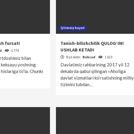
Ijtimoiy hayot
h fursati
Tanish-bilishchilik QULOG‘INI
USHLAB KETADI
od
1 774
8 yil oldin
Behzod
1 613
rtdoshimiz bilan
 keksayu yoshning
Davlatimiz rahbarining 2017 yil 12
 hislariga to‘la. Chunki
dekabrda qabul qilingan «Aholiga
…
davlat xizmatlari ko‘rsatishning milliy
tizimini tubdan…