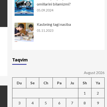
omillarini bilamizmi?
05.09.2024
Kasbning tagi nasiba
01.11.2023
Taqvim
Avgust 2026
Du
Se
Ch
Pa
Ju
Sh
Ya
1
2
3
4
5
6
7
8
9