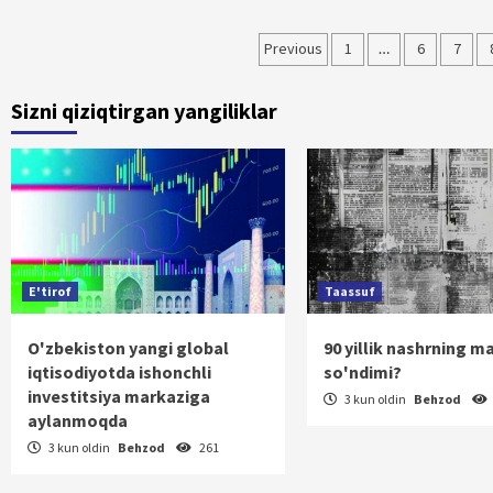
Maqolalar
Previous
1
…
6
7
bo‘yicha
Sizni qiziqtirgan yangiliklar
harakatlanish
E'tirof
Taassuf
O'zbekiston yangi global
90 yillik nashrning m
iqtisodiyotda ishonchli
so'ndimi?
investitsiya markaziga
3 kun oldin
Behzod
aylanmoqda
3 kun oldin
Behzod
261