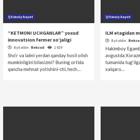
Ijtimoiy hayot
Ijtimoiy hayot
“KETMONI UCHGANLAR” yoxud
ILM etagidan 
innovatsion fermer xo‘jaligi
8 yil oldin
Behz
8 yil oldin
Behzod
1 929
Hakimboy Egamb
Sho‘r va lalmi yerdan qanday hosil olish
avgustda Xorazm
mumkinligini bilasizmi? Buning ortida
tumanida tug‘ilg
qancha mehnat yotishini-chi, hech…
xalqaro…