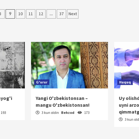
8
9
10
11
12
…
37
Next
G'urur
Huquq
ayog'i
Yangi O'zbekistonsan –
Uy olish
mangu O'zbekistonsan!
uyni arz
qimmatg
193
3 kun oldin
Behzod
173
3 kun ol