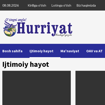
Skip
08.08.2026
Kirillga o'tish
Lotinga o'tish
Biz haqimizda
to
content
Bosh sahifa
Ijtimoiy hayot
Ma'naviyat
OAV va AT
Ijtimoiy hayot