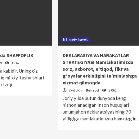
Ijtimoiy hayot
rida SHAFFOFLIK
DEKLARASIYA VA HARAKATLAR
STRATEGIYASI Mamlakatimizda
od
1 742
so‘z, axborot, e’tiqod, fikr va
a kabidir. Uning o‘z
g‘oyalar erkinligini ta’minlashga
hiqimi, o‘y-tashvishlari
xizmat qilmoqda
a rivoji…
8 yil oldin
Behzod
2 061
Joriy yilda butun dunyoda keng
nishonlanadigan Inson huquqlari
umumjahon deklaratsiyasining 70
yilligiga mamlakatimizda ham qizg‘in