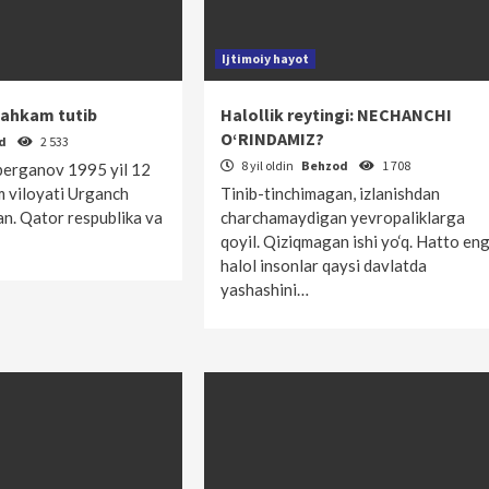
Ijtimoiy hayot
mahkam tutib
Halollik reytingi: NECHANCHI
O‘RINDAMIZ?
od
2 533
8 yil oldin
Behzod
1 708
erganov 1995 yil 12
 viloyati Urganch
Tinib-tinchimagan, izlanishdan
an. Qator respublika va
charchamaydigan yevropaliklarga
qoyil. Qiziqmagan ishi yo‘q. Hatto en
halol insonlar qaysi davlatda
yashashini…