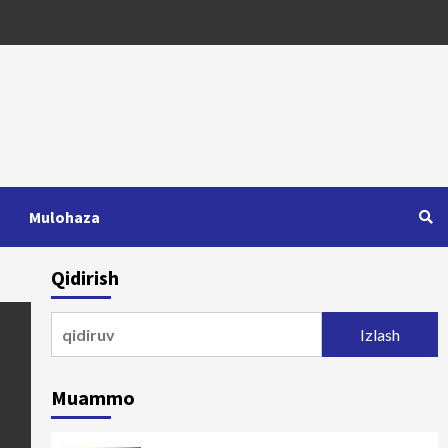
Mulohaza
Qidirish
Qidirshish:
Muammo