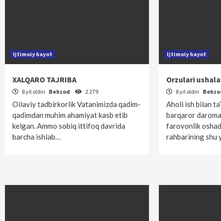
Ijtimoiy hayot
Ijtimoiy hayot
XALQARO TAJRIBA
Orzulari ushal
8 yil oldin
Behzod
2 279
8 yil oldin
Behz
Oilaviy tadbirkorlik Vatanimizda qadim-
Aholi ish bilan t
qadimdan muhim ahamiyat kasb etib
barqaror daromad
kelgan. Ammo sobiq ittifoq davrida
farovonlik oshad
barcha ishlab…
rahbarining shu 