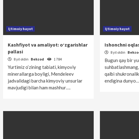
Ijtimoiy hayot
Ijtimoiy hayot
Kashfiyot va amaliyot: o‘zgarishlar
Ishonchni oqlas
pallasi
8 yil oldin
Behz
8 yil oldin
Behzod
1 784
Bugun qay bir yu
Yurtimiz o‘zining tabiati, kimyoviy
suhbatlashmang,
minerallarga boyligi, Mendeleev
qalbi shukronalik
jadvalidagi barcha kimyoviy unsurlar
endigina dunyo
mavjudigi bilan ham mashhur….