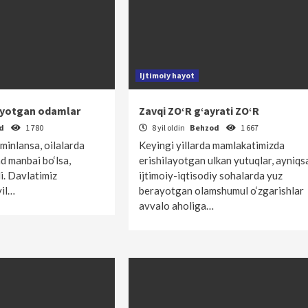
Ijtimoiy hayot
ayotgan odamlar
Zavqi ZO‘R g‘ayrati ZO‘R
od
1 780
8 yil oldin
Behzod
1 667
a’minlansa, oilalarda
Keyingi yillarda mamlakatimizda
 manbai bo‘lsa,
erishilayotgan ulkan yutuqlar, ayniqs
i. Davlatimiz
ijtimoiy-iqtisodiy sohalarda yuz
yil…
berayotgan olamshumul o‘zgarishlar
avvalo aholiga…