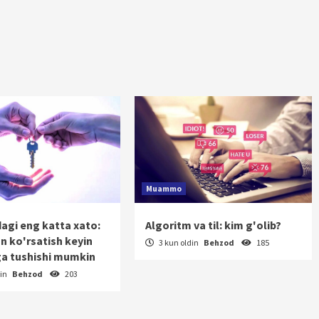
Muammo
dagi eng katta xato:
Algoritm va til: kim g'olib?
on ko'rsatish keyin
3 kun oldin
Behzod
185
a tushishi mumkin
din
Behzod
203