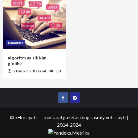
Muammo
Algoritm va til: kim
g'olib?
2 kun oldin
Behzod
151
Facebook
Telegram
©
«Hurriyat»
— mustaqil gazetasining rasmiy veb-sayti
|
2014-2024