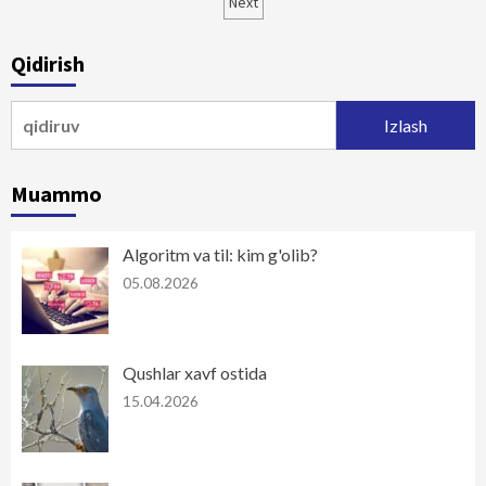
bo‘yicha
Next
harakatlanish
Qidirish
Qidirshish:
Muammo
Algoritm va til: kim g'olib?
05.08.2026
Qushlar xavf ostida
15.04.2026