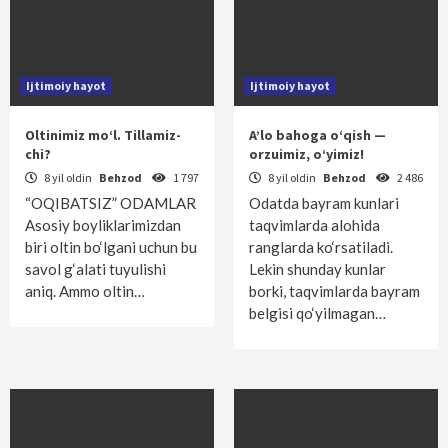
Ijtimoiy hayot
Ijtimoiy hayot
Oltinimiz mo‘l. Tillamiz-
A’lo bahoga o‘qish —
chi?
orzuimiz, o‘yimiz!
8 yil oldin
Behzod
1 797
8 yil oldin
Behzod
2 486
“OQIBATSIZ” ODAMLAR
Odatda bayram kunlari
Asosiy boyliklarimizdan
taqvimlarda alohida
biri oltin bo‘lgani uchun bu
ranglarda ko‘rsatiladi.
savol g‘alati tuyulishi
Lekin shunday kunlar
aniq. Ammo oltin…
borki, taqvimlarda bayram
belgisi qo‘yilmagan…