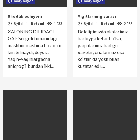
Ijtimoiy hayot
Ijtimoiy hayot
Shodlik oshiyoni
Yigitlarning sarasi
8 yil oldin
Behzod
1 933
8 yil oldin
Behzod
2 065
XALQNING DILIDAGI
Bolaligimizda akalarimiz
GAP Sergeli tumanidagi
harbiyga ketar bo‘lsa,
mashhur mashina bozorini
yaqinlarimiz hadigu
kim bilmaydi, deysiz.
xavotir, onalarimiz esa
Yaqin-yaqinlargacha,
ko‘zlarida yosh bilan
aniqrog‘i, bundan ikki…
kuzatar edi….