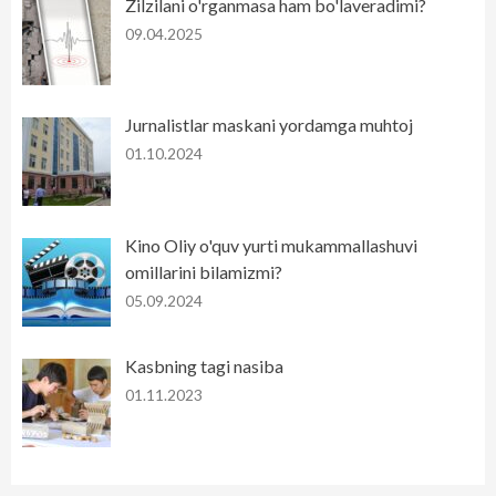
Zilzilani o'rganmasa ham bo'laveradimi?
09.04.2025
Jurnalistlar maskani yordamga muhtoj
01.10.2024
Kino Oliy o'quv yurti mukammallashuvi
omillarini bilamizmi?
05.09.2024
Kasbning tagi nasiba
01.11.2023