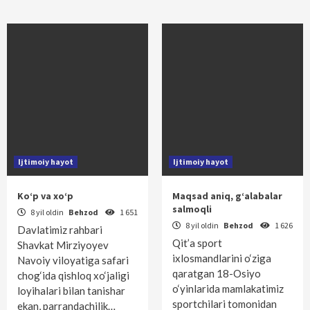
Ijtimoiy hayot
Ijtimoiy hayot
Ko‘p va xo‘p
Maqsad aniq, g‘alabalar
salmoqli
8 yil oldin
Behzod
1 651
8 yil oldin
Behzod
1 626
Davlatimiz rahbari
Qit’a sport
Shavkat Mirziyoyev
ixlosmandlarini o‘ziga
Navoiy viloyatiga safari
qaratgan 18-Osiyo
chog‘ida qishloq xo‘jaligi
o‘yinlarida mamlakatimiz
loyihalari bilan tanishar
sportchilari tomonidan
ekan, parrandachilik…