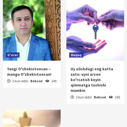
G'urur
Huquq
Yangi O'zbekistonsan –
Uy olishdagi eng katta
mangu O'zbekistonsan!
xato: uyni arzon
ko'rsatish keyin
2 kun oldin
Behzod
149
qimmatga tushishi
mumkin
2 kun oldin
Behzod
169