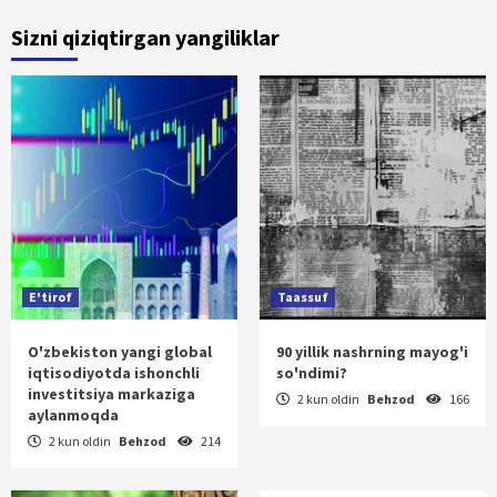
Sizni qiziqtirgan yangiliklar
E'tirof
Taassuf
O'zbekiston yangi global
90 yillik nashrning mayog'i
iqtisodiyotda ishonchli
so'ndimi?
investitsiya markaziga
2 kun oldin
Behzod
166
aylanmoqda
2 kun oldin
Behzod
214