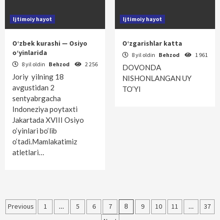
Ijtimoiy hayot
Ijtimoiy hayot
O‘zbek kurashi — Osiyo
O‘zgarishlar katta
o‘yinlarida
8 yil oldin
Behzod
1 961
8 yil oldin
Behzod
2 256
DOVONDA
Joriy yilning 18
NISHONLANGAN UY
avgustidan 2
TO‘YI
sentyabrgacha
Indoneziya poytaxti
Jakartada XVIII Osiyo
o‘yinlari bo‘lib
o‘tadi.Mamlakatimiz
atletlari…
Maqolalar
Previous
1
…
5
6
7
8
9
10
11
…
37