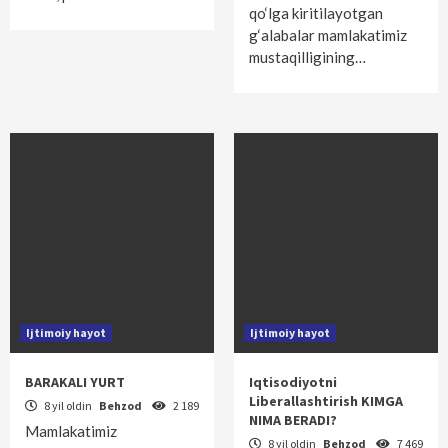
qo‘lga kiritilayotgan
g‘alabalar mamlakatimiz
mustaqilligining…
Ijtimoiy hayot
Ijtimoiy hayot
BARAKALI YURT
Iqtisodiyotni
Liberallashtirish KIMGA
8 yil oldin
Behzod
2 189
NIMA BERADI?
Mamlakatimiz
8 yil oldin
Behzod
7 469