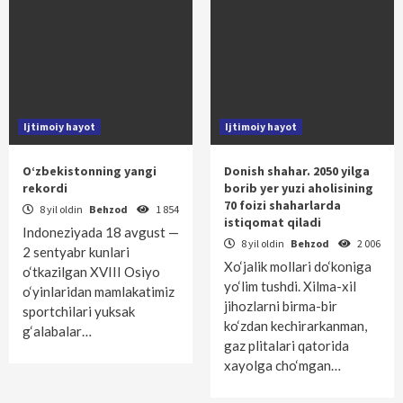
Ijtimoiy hayot
Ijtimoiy hayot
O‘zbekistonning yangi
Donish shahar. 2050 yilga
rekordi
borib yer yuzi aholisining
70 foizi shaharlarda
8 yil oldin
Behzod
1 854
istiqomat qiladi
Indoneziyada 18 avgust —
8 yil oldin
Behzod
2 006
2 sentyabr kunlari
Xo‘jalik mollari do‘koniga
o‘tkazilgan XVIII Osiyo
yo‘lim tushdi. Xilma-xil
o‘yinlaridan mamlakatimiz
jihozlarni birma-bir
sportchilari yuksak
ko‘zdan kechirarkanman,
g‘alabalar…
gaz plitalari qatorida
xayolga cho‘mgan…