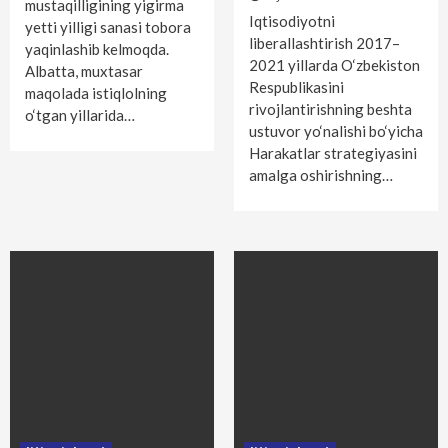
mustaqilligining yigirma
Iqtisodiyotni
yetti yilligi sanasi tobora
liberallashtirish 2017–
yaqinlashib kelmoqda.
2021 yillarda O‘zbekiston
Albatta, muxtasar
Respublikasini
maqolada istiqlolning
rivojlantirishning beshta
o‘tgan yillarida…
ustuvor yo‘nalishi bo‘yicha
Harakatlar strategiyasini
amalga oshirishning…