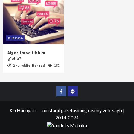
Muammo
Algoritm va til: kim
g'olib?
2 kun oldin
Behzod
152
Facebook
Telegram
©
«Hurriyat»
— mustaqil gazetasining rasmiy veb-sayti
|
2014-2024