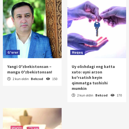
G'urur
Huquq
Yangi O'zbekistonsan –
Uy olishdagi eng katta
mangu O'zbekistonsan!
xato: uyni arzon
ko'rsatish keyin
2 kun oldin
Behzod
150
qimmatga tushishi
mumkin
2 kun oldin
Behzod
170