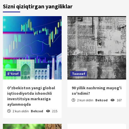
Sizni qiziqtirgan yangiliklar
E'tirof
Taassuf
O'zbekiston yangi global
90 yillik nashrning mayog'i
iqtisodiyotda ishonchli
so'ndimi?
investitsiya markaziga
2 kun oldin
Behzod
167
aylanmoqda
2 kun oldin
Behzod
215