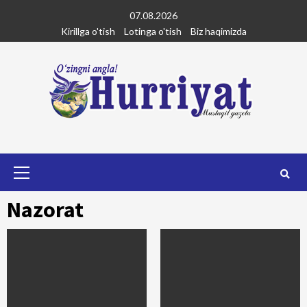
Skip
07.08.2026
to
Kirillga o'tish
Lotinga o'tish
Biz haqimizda
content
Primary
Menu
Nazorat