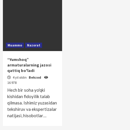
Muammo
Nazorat
“Yumshoq”
armaturalarning jazosi
qattiq bo'ladi
4 yil oldin
Behzod
16 978
Hech bir soha yo'qki
kishidan fidoyilik talab
qilmasa. Ishimiz yuzasidan
tekshiruv va ekspertizalar
natijasi, hisobotlar…