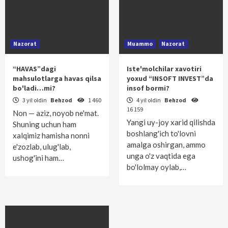
Nazorat
Muammo
Nazorat
“HAVAS”dagi
Iste'molchilar xavotiri
mahsulotlarga havas qilsa
yoxud “INSOFT INVEST”da
bo'ladi…mi?
insof bormi?
3 yil oldin
Behzod
1 460
4 yil oldin
Behzod
16 159
Non — aziz, noyob ne'mat.
Yangi uy-joy xarid qilishda
Shuning uchun ham
boshlang'ich to'lovni
xalqimiz hamisha nonni
amalga oshirgan, ammo
e'zoz­lab, ulug'lab,
unga o'z vaqtida ega
ushog'ini ham…
bo'lolmay oylab,…