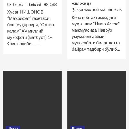
жилосида
5 yil oldin
Behzod
1 909
5 yil oldin
Behzod
2 205
Ҳусан НИШОНОВ,
Кеча пойтахтимиздаги
“Маърифат” газетаси
муҳташам “Humo Arena”
бош муҳаррири, “Олтин
мажмуасида Нав­рўз
қалам” XV миллий
умумхалқ айёми
мукофоти (матбуот) 1-
муносабати билан катта
ўрин соҳиби: —…
байрам тадбири бўлиб…
Шукуҳ
Шукуҳ