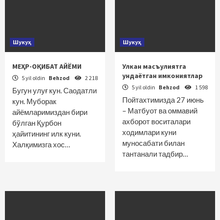
Шукуҳ
Шукуҳ
МЕҲР-ОҚИБАТ АЙЁМИ
Улкан масъулиятга
ундаётган имкониятлар
5 yil oldin
Behzod
2 218
5 yil oldin
Behzod
1 598
Бугун улуғ кун. Саодатли
Пойтахтимизда 27 июнь
кун. Муборак
– Матбуот ва оммавий
айёмларимиздан бири
ахборот воситалари
бўлган Қурбон
ходимлари куни
ҳайитининг илк куни.
муносабати билан
Халқимизга хос…
тантанали тадбир…