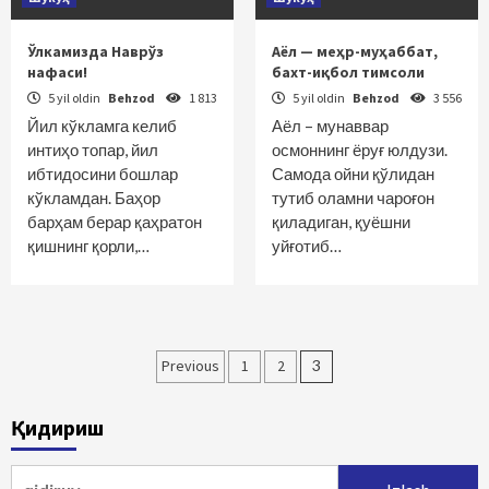
Ўлкамизда Наврўз
Аёл — меҳр-муҳаббат,
нафаси!
бахт-иқбол тимсоли
5 yil oldin
Behzod
1 813
5 yil oldin
Behzod
3 556
Йил кўкламга келиб
Аёл – мунаввар
интиҳо топар, йил
осмоннинг ёруғ юлдузи.
ибтидосини бошлар
Самода ойни қўлидан
кўкламдан. Баҳор
тутиб оламни чароғон
барҳам берар қаҳратон
қиладиган, қуёшни
қишнинг қорли,…
уйғотиб…
Maqolalar
Previous
1
2
3
bo‘yicha
Қидириш
harakatlanish
Qidirshish: