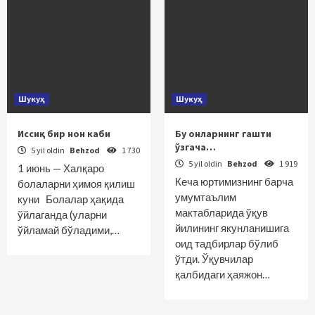
Шукуҳ
Шукуҳ
Иссиқ бир нон каби
Бу онларнинг гашти
ўзгача…
5 yil oldin
Behzod
1 730
5 yil oldin
Behzod
1 919
1 июнь — Халқаро
Кеча юртимизнинг барча
болаларни ҳимоя қилиш
умумтаълим
куни Болалар ҳақида
мактабларида ўқув
ўйлаганда (уларни
йилининг якунланишига
ўйламай бўладими,…
оид тадбирлар бўлиб
ўтди. Ўқувчилар
қалбидаги ҳаяжон…