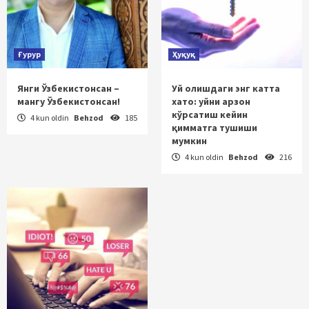
Ғурур
Ҳуқуқ
Янги Ўзбекистонсан –
Уй олишдаги энг катта
мангу Ўзбекистонсан!
хато: уйни арзон
кўрсатиш кейин
4 kun oldin
Behzod
185
қимматга тушиши
мумкин
4 kun oldin
Behzod
216