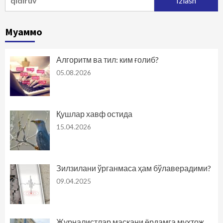
Муаммо
Алгоритм ва тил: ким ғолиб?
05.08.2026
Қушлар хавф остида
15.04.2026
Зилзилани ўрганмаса ҳам бўлаверадими?
09.04.2025
Журналистлар маскани ёрдамга муҳтож