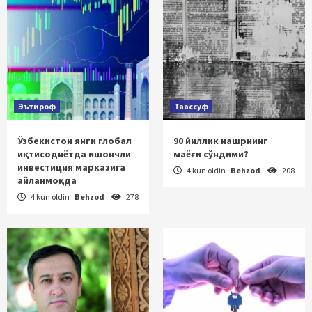
Эътироф
Таассуф
Ўзбекистон янги глобал
90 йиллик нашрнинг
иқтисодиётда ишончли
маёғи сўндими?
инвестиция марказига
4 kun oldin
Behzod
208
айланмоқда
4 kun oldin
Behzod
278