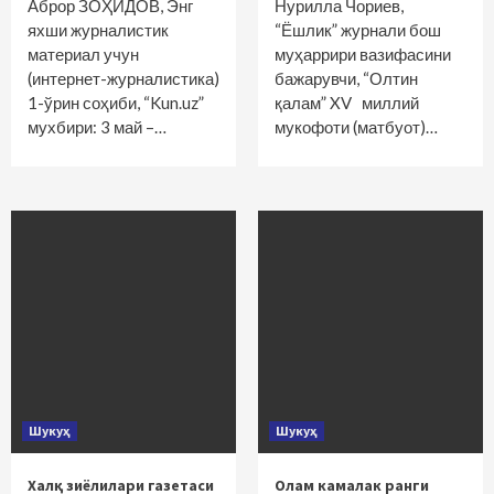
Аброр ЗОҲИДОВ, Энг
Нурилла Чориев,
яхши журналистик
“Ёшлик” журнали бош
материал учун
муҳаррири вазифасини
(интернет-журналистика)
бажарувчи, “Олтин
1-ўрин соҳиби, “Kun.uz”
қалам” XV миллий
мухбири: 3 май –…
мукофоти (матбуот)…
Шукуҳ
Шукуҳ
Халқ зиёлилари газетаси
Олам камалак ранги