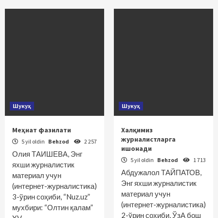
Шукуҳ
Шукуҳ
Меҳнат фазилати
Халқимиз
журналистларга
5 yil oldin
Behzod
2 257
ишонади
Олия ТАИШЕВА, Энг
5 yil oldin
Behzod
1 713
яхши журналистик
Абдужалол ТАЙПАТОВ,
материал учун
Энг яхши журналистик
(интернет-журналистика)
материал учун
3-ўрин соҳиби, “Nuz.uz”
(интернет-журналистика)
мухбири: “Олтин қалам”
2-ўрин соҳиби, ЎзА бош