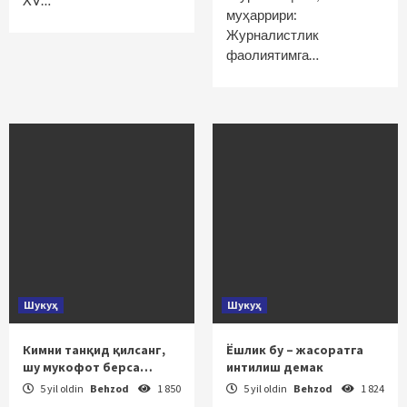
XV…
муҳаррири:
Журналистлик
фаолиятимга…
Шукуҳ
Шукуҳ
Кимни танқид қилсанг,
Ёшлик бу – жасоратга
шу мукофот берса…
интилиш демак
5 yil oldin
Behzod
1 850
5 yil oldin
Behzod
1 824