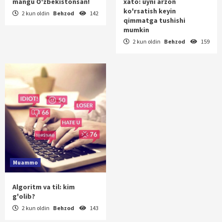
mangu O'zbekistonsan!
xato: uyni arzon
ko'rsatish keyin
2 kun oldin
Behzod
142
qimmatga tushishi
mumkin
2 kun oldin
Behzod
159
Muammo
Algoritm va til: kim
g'olib?
2 kun oldin
Behzod
143