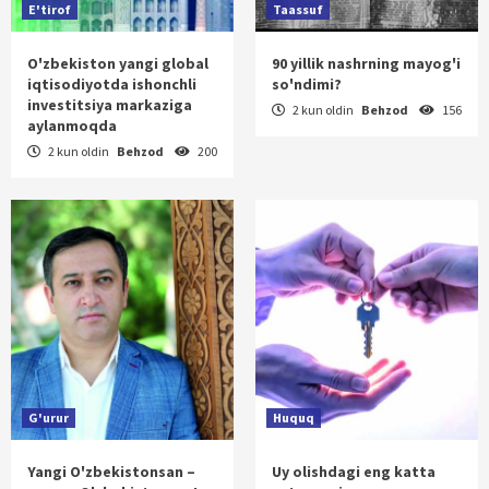
E'tirof
Taassuf
O'zbekiston yangi global
90 yillik nashrning mayog'i
iqtisodiyotda ishonchli
so'ndimi?
investitsiya markaziga
2 kun oldin
Behzod
156
aylanmoqda
2 kun oldin
Behzod
200
G'urur
Huquq
Yangi O'zbekistonsan –
Uy olishdagi eng katta