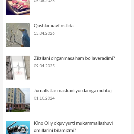
05.08.2026
Qushlar xavf ostida
15.04.2026
Zilzilani o'rganmasa ham bo'laveradimi?
09.04.2025
Jurnalistlar maskani yordamga muhtoj
01.10.2024
Kino Oliy o'quv yurti mukammallashuvi
omillarini bilamizmi?