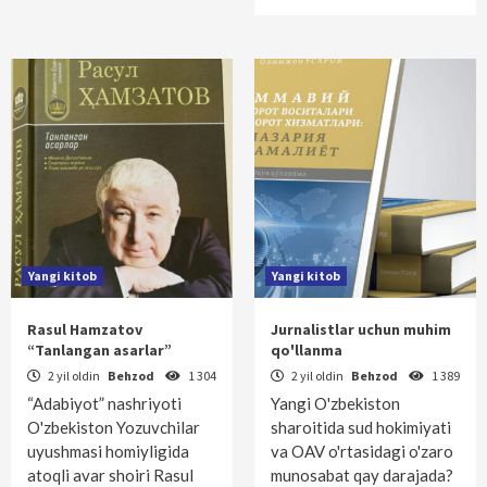
Yangi kitob
Yangi kitob
Rasul Hamzatov
Jurnalistlar uchun muhim
“Tanlangan asarlar”
qo'llanma
2 yil oldin
Behzod
1 304
2 yil oldin
Behzod
1 389
“Adabiyot” nashriyoti
Yangi O'zbekiston
O'zbekiston Yozuvchilar
sharoitida sud hokimiyati
uyushmasi homiyligida
va OAV o'rtasidagi o'zaro
atoqli avar shoiri Rasul
munosabat qay darajada?