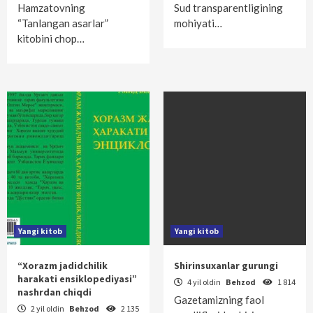
Hamzatovning
Sud transparentligining
“Tanlangan asarlar”
mohiyati…
kitobini chop…
Yangi kitob
Yangi kitob
“Xorazm jadidchilik
Shirinsuxanlar gurungi
harakati ensiklopediyasi”
4 yil oldin
Behzod
1 814
nashrdan chiqdi
Gazetamizning faol
2 yil oldin
Behzod
2 135