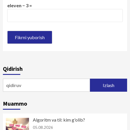
eleven − 3 =
Qidirish
Qidirshish:
Muammo
Algoritm va til: kim g'olib?
05.08.2026