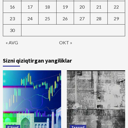
16
17
18
19
20
21
22
23
24
25
26
27
28
29
30
« AVG
OKT »
Sizni qiziqtirgan yangiliklar
E'tirof
Taassuf