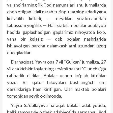
va shoirlarning ilk ijod namunalari shu jurnallarda
chop etilgan. Hali qarab turing, ularning adadi yana
ko'tarilib ketadi, — deydilar yuz-ko'zlaridan
tabassum yog'ilib. — Hali siz bilan bolalar adabiyoti
haqida gaplashadigan gaplarimiz nihoyatda ko'p,
yana bir kelasiz, — deb bolalar nashrlarida
ishlayotgan barcha qalamkashlarni uzundan uzoq
duo qiladilar.
Darhaqiqat, Yayra opa 7 yil “Gulxan” jurnaliga, 27
yil esa kichkintoylarning sevimli nashri “G'uncha”ga
rahbarlik qildilar. Bolalar uchun ko'plab kitoblar
yozdi. Bir qator hikoyalari boshlang'ich sinf
darsliklariga ham kiritilgan. Ular maktab bolalari
tomonidan sevib o'qilmoqda.
Yayra Sa'dullayeva nafaqat bolalar adabiyotida,
balki zamonaviy o'zbek adabiyotida sermahsul ijod