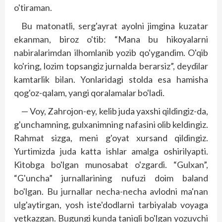
o'tiraman.
Bu matonatli, serg'ayrat ayolni jimgina kuzatar
ekanman, biroz o'tib: “Mana bu hikoyalarni
nabiralarimdan ilhomlanib yozib qo'ygandim. O'qib
ko'ring, lozim topsangiz jurnalda berarsiz”, deydilar
kamtarlik bilan. Yonlaridagi stolda esa hamisha
qog'oz-qalam, yangi qoralamalar bo'ladi.
— Voy, Zahrojon-ey, kelib juda yaxshi qildingiz-da,
g'unchamning, gulxanimning nafasini olib keldingiz.
Rahmat sizga, meni g'oyat xursand qildingiz.
Yurtimizda juda katta ishlar amalga oshirilyapti.
Kitobga bo'lgan munosabat o'zgardi. “Gulxan”,
“G'uncha” jurnallarining nufuzi doim baland
bo'lgan. Bu jurnallar necha-necha avlodni ma'nan
ulg'aytirgan, yosh iste'dodlarni tarbiyalab voyaga
yetkazgan. Bugungi kunda taniqli bo'lgan yozuvchi