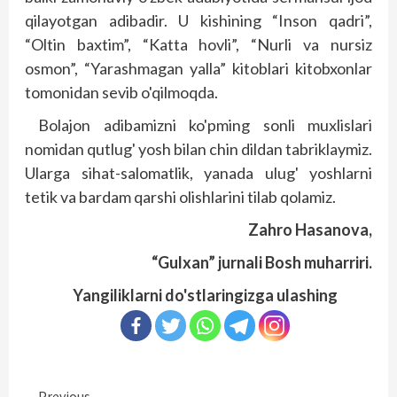
qilayotgan adibadir. U kishining “Inson qadri”,
“Oltin baxtim”, “Katta hovli”, “Nurli va nursiz
osmon”, “Yarashmagan yalla” kitoblari kitobxonlar
tomonidan sevib o'qilmoqda.
Bolajon adibamizni ko'pming sonli muxlislari
nomidan qutlug' yosh bilan chin dildan tabriklaymiz.
Ularga sihat-salomatlik, yanada ulug' yoshlarni
tetik va bardam qarshi olishlarini tilab qolamiz.
Zahro Hasanova,
“Gulxan” jurnali
Bosh muharriri.
Yangiliklarni do'stlaringizga ulashing
Previous