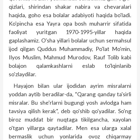
qizlari, shirindan shakar nabira va chevaralari
haqida, goho esa bolalar adabiyoti haqida bo'ladi.
Ko'pincha esa Yayra opa bosh muharrir sifatida
faoliyat yuritgan 1970-1995-yillar haqida
gaplashamiz. O'sha yillari bolalar uchun sermahsul
ijod qilgan Quddus Muhammadiy, Po'lat Mo'min,
Ilyos Muslim, Mahmud Murodov, Rauf Tolib kabi
bolajon qalamkashlarni eslab to'lqinlanib
so'zlaydilar.
Hayajon bilan ular ijodidan ayrim misralarni
yoddan aytib beradilar-da, “Qarang qanday ta'sirli
misralar. Bu she'rlarni bugungi yosh avlodga ham
tavsiya qilish kerak”, deb qo'shib qo'yadilar. So'ng
biroz muddat bir nuqtaga tikilgancha, xayolan
o'tgan yillarga qaytadilar. Men esa ularga xalal
bermaslik uchun yonlarida ovoz chiqarmay