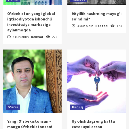
O'zbekiston yangi global
90 yillik nashrning mayog'i
iqtisodiyotda ishonchli
so'ndimi?
investitsiya markaziga
3 kun oldin
Behzod
173
aylanmoqda
3 kun oldin
Behzod
222
G'urur
Huquq
Yangi O'zbekistonsan –
Uy olishdagi eng katta
mangu O'zbekistonsan!
xato: uyni arzon