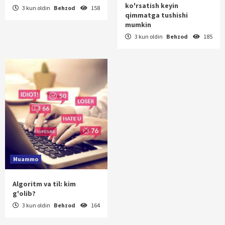
ko'rsatish keyin
3 kun oldin
Behzod
158
qimmatga tushishi
mumkin
3 kun oldin
Behzod
185
Muammo
Algoritm va til: kim
g'olib?
3 kun oldin
Behzod
164