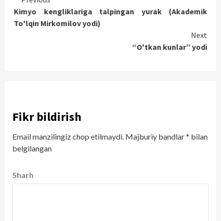
Continue
Kimyo kengliklariga talpingan yurak (Akademik
Reading
To'lqin Mirkomilov yodi)
Next
“O'tkan kunlar” yodi
Fikr bildirish
Email manzilingiz chop etilmaydi.
Majburiy bandlar
*
bilan
belgilangan
Sharh