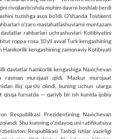
ligini rivojlantirishda muhim davr­ni boshlab berdi
shini tuzishga asos bo'ldi. O'shanda Toshkent
 rahbarlari o'zaro maslahatlashuvlarni muntazam
li davlatlar rahbarlari uchrashuvlari Kotibiyatini
nstitut roppa-rosa 10 yil avval Turk kengashining
an Hamkorlik kengashining zamonaviy Kotibiyati
tilli davlatlar hamkorlik kengashiga Naxichevan
lan rasman murojaat qildi. Mazkur murojaat
nidan iliq qarshi olindi, buning uchun ularga
t qisqa fursatda — qariyb bir ish kunida ijobiy
ton Respublikasi Prezidentining Naxichevan
mzolandi. Shu kunning o'zidayoq uni ratifikatsiya
O'zbekiston Respublikasi Tashqi ishlar vazirligi