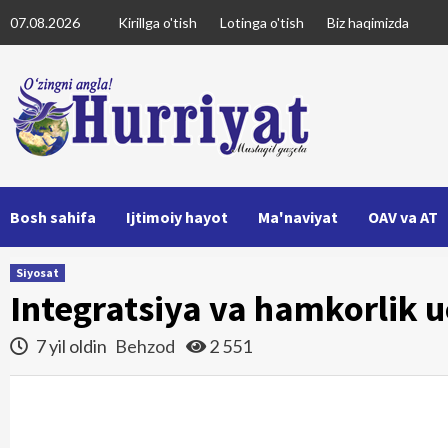
Skip
07.08.2026
Kirillga o'tish
Lotinga o'tish
Biz haqimizda
to
content
Bosh sahifa
Ijtimoiy hayot
Ma'naviyat
OAV va AT
Siyosat
Integratsiya va hamkorlik 
7 yil oldin
Behzod
2 551