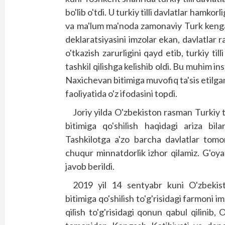
bo'lib o'tdi. U turkiy tilli davlatlar hamkor
va ma'lum ma'noda zamonaviy Turk kenga
deklaratsiyasini imzolar ekan, davlatlar
o'tkazish zarurligini qayd etib, turkiy til
tashkil qilishga kelishib oldi. Bu muhim i
Naxichevan bitimiga muvofiq ta'sis etilg
faoliyatida o'z ifodasini topdi.
Joriy yilda O'zbekiston rasman Turkiy 
bitimiga qo'shilish haqidagi ariza bi
Tashkilotga a'zo barcha davlatlar tomo
chuqur minnatdorlik izhor qilamiz. G'oya
javob berildi.
2019 yil 14 sentyabr kuni O'zbekis
bitimiga qo'shilish to'g'risidagi farmoni i
qilish to'g'risidagi qonun qabul qilinib, 