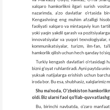
xalq­aro hamkorlikni ilgari surish vosi
nazarimda, a'zo davlatlar o'rtasida bi
Kengashning eng muhim afzalligi hisobl
faoliyati xalqaro va mintaqaviy kun tart
yoki yaqin yakdil qarash va pozitsiya­larga
innovatsiyalar va yuqori texnologiya­lar
kommunikatsiyalar, turizm, ilm-fan, ta
hamkorlik qilish uchun hech qanday to'siq 
Turkiy kengash davlatlari o'rtasidagi 
bizni g'oyat ruhlantiradi. Ayni paytda uni
yuksak natijalarga erishish uchun barcha 
iroda bor. Bu esa, shubhasiz, xalqlarimiz m
Shu ma'noda, O'zbekiston hamkorliknin
oldi. Biz ularni faol qo'llab-quvvatlash
Bu, birinchi navbatda, o'zaro manfaatl