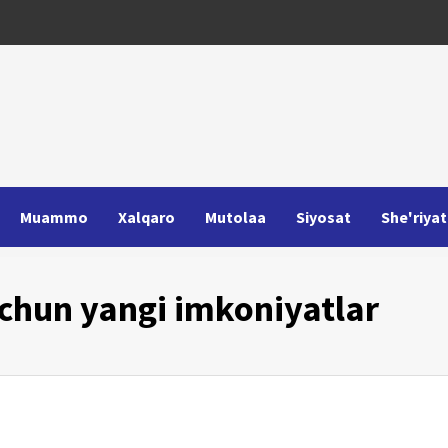
Muammo
Xalqaro
Mutolaa
Siyosat
She'riyat
uchun yangi imkoniyatlar