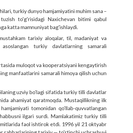
hilari, turkiy dunyo hamjamiyatini muhim sana –
 tuzish to'g'risidagi Naxichevan bitimi qabul
menga katta mamnuniyat bag'ishlaydi.
ustahkam tarixiy aloqalar, til, madaniyat va
 asoslangan turkiy davlatlarning samarali
rtasida muloqot va kooperatsiyani kengaytirish
ing manfaatlarini samarali himoya qilish uchun
ning uzviy bo'lagi sifatida turkiy tilli davlatlar
ohida ahamiyat qaratmoqda. Mustaqillikning ilk
 hamjamiyati tomonidan qo'llab-quvvatlangan
bbusni ilgari surdi. Mamlakatimiz turkiy tilli
itlarida faol ishtirok etdi. 1996 yil 21 oktyabr
ar rahbarlarining tarixiy — to'rtinchi uchrashuvi