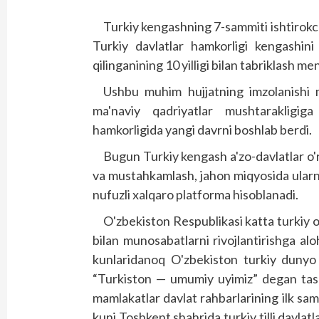
Turkiy kengashning 7-sammiti ishtirokc
Turkiy davlatlar hamkorligi kengashini
qilinganining 10 yilligi bilan tabriklash 
Ushbu muhim hujjatning imzolanishi m
ma'naviy qadriyatlar mushtarakligiga
hamkorligida yangi davrni boshlab berdi.
Bugun Turkiy kengash a'zo-davlatlar o'
va mustahkamlash, jahon miqyosida ularn
nufuzli xalqaro platforma hisoblanadi.
O'zbekiston Respublikasi katta turkiy oila
bilan munosabatlarni rivojlantirishga al
kunlaridanoq O'zbekiston turkiy dunyo
“Turkiston — umumiy uyimiz” degan tasha
mamlakatlar davlat rahbarlarining ilk samm
kuni Toshkent shahrida turkiy tilli davlatl