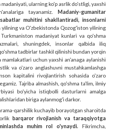
madaniyati, ularning ko'p asr­lik do'stligi, yaxshi
n'analariga tayanamiz.
Madaniy-gumanitar
abatlar muhitini shakllantiradi, insonlarni
yilining va O'zbekistonda Qozog'iston yilining
 va Turkmaniston madaniyat kunlari va qo'shma
rgazmalari, shuningdek, insonlar qalbida iliq
qo'shma tadbirlar tashkil qilinishi bundan yorqin
a mamlakatlari uchun yaxshi an'anaga aylanishi
o'stlik va o'zaro anglashuvni mus­tahkamlashga
nson kapitalini rivojlantirish sohasida o'zaro
egamiz. Tajriba almashish, qo'shma ta'lim, ilmiy
rbiyasi bo'yicha istiqbolli dasturlarni amalga
lishlaridan biriga aylanmog'i darkor.
arama-qarshilik kuchayib borayotgan sharoitda
orlik
barqaror rivojlanish va taraqqiyotga
a'minlashda muhim rol o'ynaydi.
Fikrimcha,