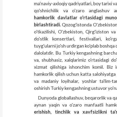
ma'naviy-axloqiy qadriyatlari, boy tarixi va 
qo'shnichilik va o'zaro anglashuv a
hamkorlik davlatlar o'rtasidagi munos
birlashtiradi.
Qozog'istonda O'zbekiston 
o'tkazilishi, O'zbekiston, Qirg'iziston
do'stlik konsertlari, festivallari, ko'
tuyg'ularni jo'sh urdirgan ko'plab bosh­qa 
dalolatdir. Bu Turkiy kengashning barch
va, shubhasiz, xalqlarimiz o'rtasidagi d
xizmat qilishiga ishonchim komil. Biz i
hamkorlik qilish uchun katta salohiyatga 
va madaniy loyihalar, yoshlar ta'lim-ta
oshirish Turkiy kengashning ustuvor yo'na
Dunyoda globallashuv, beqarorlik va q
aynan yaqin va o'zaro manfaatli hamk
erishish, tinchlik va xavfsizlikni t