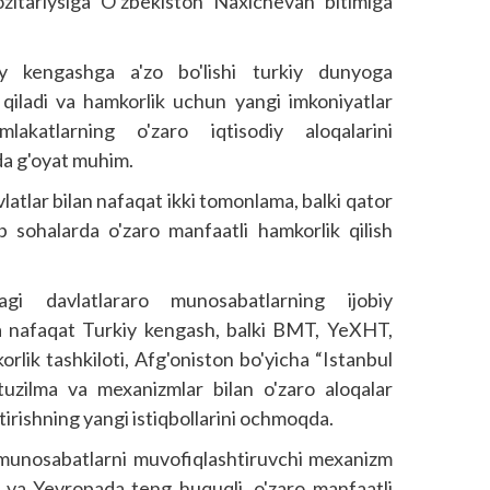
tariysiga O'zbe­kis­ton Naxichevan bitimiga
iy kengashga a'zo bo'lishi turkiy dunyoga
qiladi va hamkorlik uchun yangi imkoniyatlar
akatlarning o'zaro iqtisodiy aloqalarini
a g'oyat muhim.
atlar bilan nafaqat ikki tomonlama, balki qator
b sohalarda o'zaro manfaatli hamkorlik qilish
agi davlatlararo munosabatlarning ijobiy
a nafaqat Turkiy kengash, balki BMT, YeXHT,
orlik tashkiloti, Afg'oniston bo'yicha “Istanbul
tuzilma va mexanizmlar bilan o'zaro aloqalar
irishning yangi istiqbollarini ochmoqda.
munosabatlarni muvofiqlashtiruvchi mexanizm
 va Yevropada teng huquqli, o'zaro manfaatli