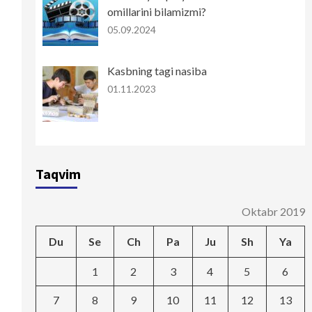
omillarini bilamizmi?
05.09.2024
Kasbning tagi nasiba
01.11.2023
Taqvim
Oktabr 2019
Du
Se
Ch
Pa
Ju
Sh
Ya
1
2
3
4
5
6
7
8
9
10
11
12
13