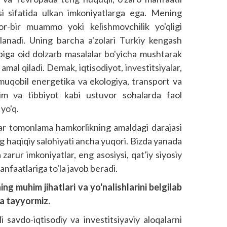
tasi sifatida ulkan imkoniyatlarga ega. Mening
ror-bir muammo yoki kelishmovchilik yo'qligi
anadi. Uning barcha a'zolari Turkiy kengash
ibiga oid dolzarb masalalar bo'yicha mushtarak
 amal qiladi. Demak, iqtisodiyot, investitsiyalar,
, muqobil energetika va ekologiya, transport va
'lim va tibbiyot kabi ustuvor sohalarda faol
yo'q.
har tomonlama hamkorlikning amaldagi darajasi
ng haqiqiy salohiyati ancha yuqori. Bizda yanada
zarur imkoniyatlar, eng asosiysi, qat'iy siyosiy
anfaatlariga to'la javob beradi.
g muhim jihatlari va yo'nalishlarini belgilab
ga tayyormiz.
i savdo-iqtisodiy va investitsiyaviy aloqalarni