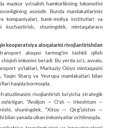
nda mazkur yo'nalish hamkorlikning lokomotivi
arovonligining asosidir. Bunda mamlakatlarimiz
ya kompaniyalari, bank-moliya institutlari va
ani kuchaytirish, shuningdek, mintaqalararo
in kooperatsiya aloqalarini rivojlantirishdan
ransport aloqasi tarmog'ini tashkil qilish
chiqish imkonini beradi. Bu yerda so'z, avvalo,
nsport yo'laklari, Markaziy Osiyo mintaqasini
yo, Yaqin Sharq va Yevropa mamlakatlari bilan
o'llari haqida bormoqda.
atuzilmasini rivojlantirish bo'yicha strategik
 oshirilgan. “Andijon — O'sh — Irkeshtom —
anishi, shuningdek, “Xitoy — Qirg'iziston —
ishi bilan yanada ulkan imkoniyatlar ochilmoqda.
nikatsiya texnologiyalari va innovatsiyalarni