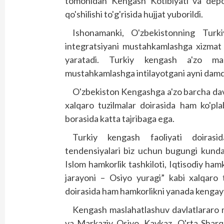
tomonidan Kengash Kotibiyati va depozi
qo'shilishi to'g'risida hujjat yuborildi.
Ishonamanki, O'zbekistonning Turk
integratsiyani mustahkamlashga xizmat 
yaratadi. Turkiy kengash a'zo maml
mustahkamlashga intilayotgani ayni damd
O'zbekiston Kengashga a'zo barcha davl
xalqaro tuzilmalar doirasida ham ko'pla
borasida katta tajribaga ega.
Turkiy kengash faoliyati doirasid
tendensiyalari biz uchun bugungi kund
Islom hamkorlik tashkiloti, Iqtisodiy hamk
jarayoni – Osiyo yuragi” kabi xalqaro 
doirasida ham hamkorlikni yanada kengayt
Kengash maslahatlashuv davlatlararo 
va Markaziy Osiyo, Kavkaz, O'rta Sharq