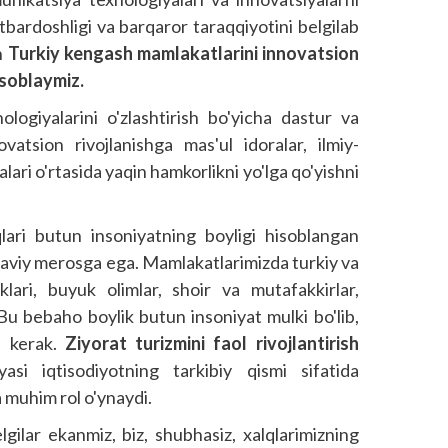
tbardoshligi va barqaror taraqqiyotini belgilab
n
Turkiy kengash mamlakatlarini innovatsion
isoblaymiz.
logiyalarini o'zlashtirish bo'yicha dastur va
ovatsion rivojlanishga mas'ul idoralar, ilmiy-
ari o'rtasida yaqin hamkorlikni yo'lga qo'yishni
q­lari butun insoniyatning boyligi hisoblangan
naviy merosga ega. Mamlakatlarimizda turkiy va
liklari, buyuk olimlar, shoir va mutafakkirlar,
Bu bebaho boylik butun insoniyat mulki bo'lib,
i kerak.
Ziyorat turizmini faol rivojlantirish
asi iqtisodiyotning tarkibiy qismi sifatida
a muhim rol o'ynaydi.
lgilar ekanmiz, biz, shubhasiz, xalqlarimizning