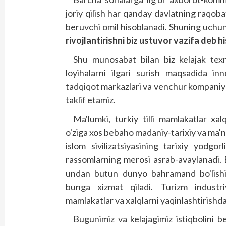
joriy qilish har qanday davlatning raqoba
beruvchi omil hisoblanadi. Shuning uchu
rivojlantirishni biz ustuvor vazifa deb h
Shu munosabat bilan biz kelajak texno
loyihalarni ilgari surish maqsadida inn
tadqiqot markazlari va venchur kompaniyal
taklif etamiz.
Ma'lumki, turkiy tilli mamlakatlar xal
o'ziga xos bebaho madaniy-tarixiy va ma'
islom sivilizatsiyasining tarixiy yodgor
rassomlarning merosi asrab-avaylanadi. 
undan butun dunyo bahramand bo'lish
bunga xizmat qiladi. Turizm industriy
mamlakatlar va xalqlarni yaqinlashtirishd
Bugunimiz va kelajagimiz istiqbolini be