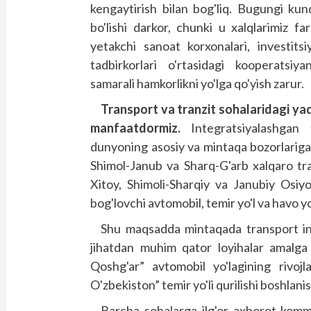
kengaytirish bilan bog'liq. Bugungi ku
bo'lishi darkor, chunki u xalqlarimiz f
yetakchi sanoat korxonalari, investitsi
tadbirkorlari o'rtasidagi kooperatsiy
samarali hamkorlikni yo'lga qo'yish zarur.
Transport va tranzit sohalaridagi yaq
manfaatdormiz.
Integratsiyalashgan t
dunyoning asosiy va mintaqa bozorlariga 
Shimol-Janub va Sharq-G'arb xalqaro tra
Xitoy, Shimoli-Shar­qiy va Janubiy Osi
bog'lovchi avtomobil, temir yo'l va havo y
Shu maqsadda mintaqada transport in­fr
jihatdan muhim qator loyihalar amalga
Qoshg'ar” avtomobil yo'lagining rivojl
O'zbekiston” temir yo'li qurilishi boshlan
Barcha sohalarga ilg'or axborot-kommu