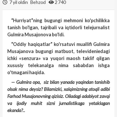
7 yil oldin
Behzod
2 740
“Hurriyat”ning bugungi mehmoni ko'pchilikka
tanish bo'lgan, tajribali va iqtidorli telejurnalist
Gulmira Musajonova bo'ldi.
“Oddiy haqiqatlar” ko'rsatuvi muallifi Gulmira
Musajanova bugungi matbuot, televideniedagi
ichki «senzura» va yuqori maosh taklif qilgan
xususiy telekanalga nima sababdan ishga
o'tmagani haqida.
— Gulmira opa, siz bilan yanada yaqindan tanishib
olsak nima deysiz? Bilamizki, xalqimizning atoqli adibi
Farhod Musajonovning qizisiz. Oiladagi adabiyot zavqi
va ijodiy muhit sizni jurnalistikaga yetak­lagan
ekanda?..