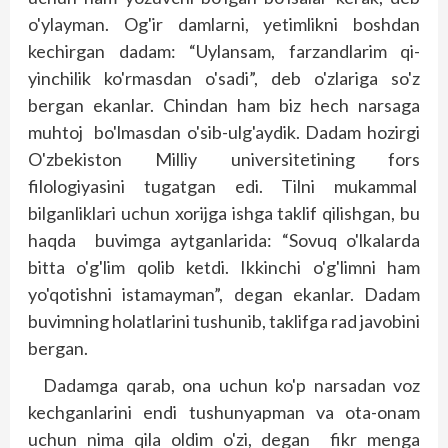
o'ylayman. Og'ir damlarni, yetimlikni boshdan
kechirgan dadam: “Uylansam, farzandlarim qi­
yinchilik ko'rmasdan o'sadi”, deb o'zlariga so'z
bergan ekanlar. Chindan ham biz hech narsaga
muhtoj bo'lmasdan o'sib-ulg'aydik. Dadam hozirgi
O'zbe­kiston Milliy universitetining fors
filologiyasini tugatgan edi. Tilni mukammal
bilganliklari uchun xorijga ishga taklif qilishgan, bu
haqda buvimga aytganlarida: “Sovuq o'lkalarda
bitta o'g'lim qolib ketdi. Ikkinchi o'g'limni ham
yo'qotishni istamayman”, degan ekanlar. Dadam
buvimning holatlarini tushunib, taklifga rad javobini
bergan.
Dadamga qarab, ona uchun ko'p narsadan voz
kechganlarini endi tushunyapman va ota-onam
uchun nima qila oldim o'zi, degan fikr menga