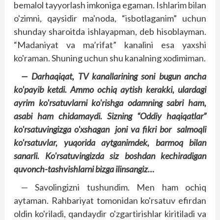
bemalol tayyorlash imkoniga egaman. Ishlarim bilan
o'zimni, qaysidir ma'noda, “isbotlaganim” uchun
shunday sharoitda ishlayapman, deb hisoblayman.
“Madaniyat va ma’rifat” kanalini esa yaxshi
ko'raman. Shuning uchun shu kanalning xodimiman.
— Darhaqiqat, TV kanallarining soni bugun ancha
ko'payib ketdi. Ammo ochiq aytish kerakki, ulardagi
ayrim ko'rsatuvlarni ko'rishga odamning sabri ham,
asabi ham chidamaydi. Sizning “Oddiy haqiqatlar”
ko'rsatuvingizga o'xshagan joni va fikri bor salmoqli
ko'rsatuvlar, yuqorida aytganimdek, barmoq bilan
sanarli. Ko'rsatuvingizda siz boshdan kechiradigan
quvonch-tashvishlarni bizga ilinsangiz…
— Savolingizni tushundim. Men ham ochiq
aytaman. Rahbariyat tomonidan ko'rsatuv efirdan
oldin ko'riladi, qandaydir o'zgartirishlar kiritiladi va