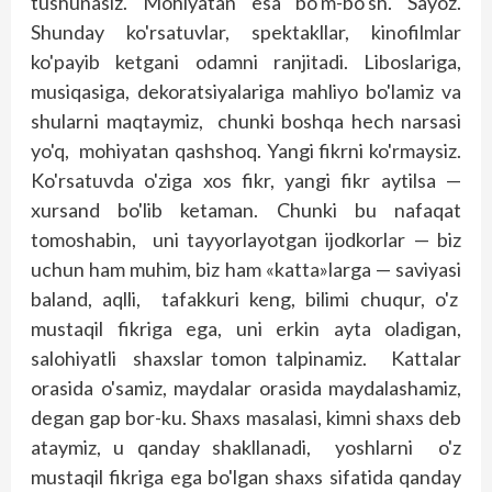
tushunasiz. Mohiyatan esa bo'm-bo'sh. Sayoz.
Shunday ko'rsatuvlar, spektakllar, kinofilmlar
ko'payib ketgani odamni ranjitadi. Liboslariga,
musiqasiga, dekoratsiyalariga mahliyo bo'lamiz va
shularni maqtaymiz, chunki boshqa hech narsasi
yo'q, mohiyatan qashshoq. Yangi fikrni ko'rmaysiz.
Ko'rsatuvda o'ziga xos fikr, yangi fikr aytilsa —
xursand bo'lib ketaman. Chunki bu nafaqat
tomoshabin, uni tayyorlayotgan ijodkorlar — biz
uchun ham muhim, biz ham «katta»larga — saviyasi
baland, aqlli, tafakkuri keng, bilimi chuqur, o'z
mustaqil fikriga ega, uni erkin ayta oladigan,
salohiyatli shaxslar tomon talpinamiz. Kattalar
orasida o'samiz, maydalar orasida maydalashamiz,
degan gap bor-ku. Shaxs masalasi, kimni shaxs deb
ataymiz, u qanday shakllanadi, yoshlarni o'z
mustaqil fikriga ega bo'lgan shaxs sifatida qanday