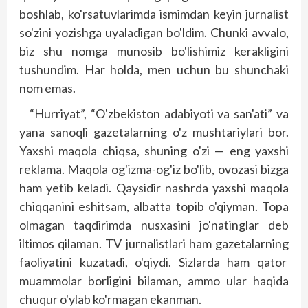
boshlab, ko'rsatuvlarimda ismimdan keyin jurnalist
so'zini yozishga uyaladigan bo'ldim. Chunki avvalo,
biz shu nomga munosib bo'lishimiz kerakligini
tushundim. Har holda, men uchun bu shunchaki
nom emas.
“Hurriyat”, “O'zbekiston adabiyoti va san'ati” va
yana sanoqli gazetalarning o'z mushtariylari bor.
Yaxshi maqola chiqsa, shuning o'zi — eng yaxshi
rek­lama. Maqola og'izma-og'iz bo'lib, ovozasi bizga
ham yetib keladi. Qaysidir nashrda yaxshi maqola
chiqqanini eshitsam, albatta topib o'qiyman. Topa
olmagan taqdirimda nusxasini jo'natinglar deb
iltimos qilaman. TV jurnalistlari ham gazetalarning
faoliyatini kuzatadi, o'qiydi. Sizlarda ham qator
muammolar borligini bilaman, ammo ular haqida
chuqur o'ylab ko'rmagan ekanman.