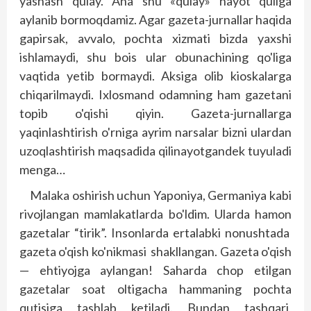
yashash qulay. Ana shu «qulay» hayot quliga
aylanib bormoqdamiz. Agar gazeta-jurnallar haqida
gapirsak, avvalo, pochta xizmati bizda yaxshi
ishlamaydi, shu bois ular obunachining qo'liga
vaqtida yetib bormaydi. Aksiga olib kioskalarga
chiqarilmaydi. Ixlosmand odamning ham gazetani
topib o'qishi qiyin. Gazeta-jurnallarga
yaqinlashtirish o'rniga ayrim narsalar bizni ulardan
uzoqlashtirish maqsadida qilinayotgandek tuyuladi
menga…
Malaka oshirish uchun Yaponiya, Germaniya kabi
rivojlangan mamlakatlarda bo'ldim. Ularda hamon
gazetalar “tirik”. Insonlarda ertalabki nonushtada
gazeta o'qish ko'nikmasi shakl­langan. Gazeta o'qish
— ehtiyojga aylangan! Saharda chop etilgan
gazetalar soat oltigacha hammaning pochta
qutisiga tashlab ketiladi. Bundan tashqari,