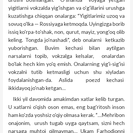
yigitlarni vokzalda yig'ishgan va o'g'illarini urushga
kuzatishga chiqqan onalarga: “Yigitlarimiz uzoq va
sovuq o'lka — Ros­siyaga ketmoqda. Uyingizga borib
issiq ko'rpa-to'shak, non, qurut, mayiz, yong'oq olib
keling. Tongda jo'nashadi”, deb onalarni ketkazib
yuborishgan. Buvim kechasi bilan aytilgan
narsalarni topib, vokzalga kelsalar, onalardan
bo'lak hech kim yo'q emish. Onalarning yig'i-sig'isi
vokzalni tutib ketmasligi uchun shu xiyladan
foydalanishgan-da. Aslida poezd kechasi
ikkidayoq jo'nab ketgan…
Ikki yil davomida amakimdan xatlar kelib turgan.
U xatlarni o'qish oson emas, eng bag'ritosh inson
ham ko'zda yoshsiz o'qiy olmasa kerak. “…Meh­­ribon
onajonim, urush tugab uyga qaytsam, sizni hech
narsaga muhtoj qilmayman… Ukam Farhodjonni