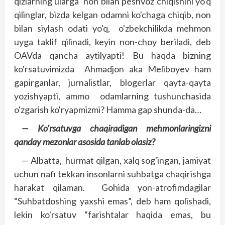
qizlarning ularga non bilan peshvoz chiqishini yo'q
qi­linglar, bizda kelgan odamni ko'chaga chiqib, non
bilan siylash odati yo'q, o'zbekchilikda mehmon
uyga taklif qilinadi, keyin non-choy beriladi, deb
OAVda qancha aytilyapti! Bu haqda bizning
ko'rsatuvimizda Ahmadjon aka Meliboyev ham
gapirganlar, jurnalistlar, blogerlar qayta-qayta
yozishyapti, ammo odamlarning tushunchasida
o'zgarish ko'ryapmizmi? Hamma gap shunda-da…
— Ko'rsatuvga chaqiradigan mehmonlaringizni
qanday mezonlar asosida tanlab olasiz?
— Albatta, hurmat qilgan, xalq sog'ingan, jamiyat
uchun nafi tekkan insonlarni suhbatga chaqirishga
harakat qilaman. Gohida yon-atrofimdagilar
“Suhbatdoshing yaxshi emas”, deb ham qolishadi,
lekin ko'rsatuv “farishtalar haqida emas, bu