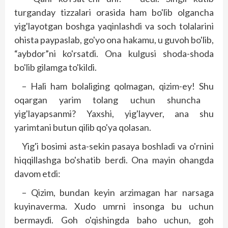
turganday tizzalari orasida ham bo'lib olgancha
yig'layotgan boshga yaqinlashdi va soch tolalarini
ohista paypaslab, go'yo ona hakamu, u guvoh bo'lib,
“aybdor”ni ko'rsatdi. Ona kulgusi shoda-shoda
bo'lib gilamga to'kildi.
– Hali ham bolaliging qolmagan, qizim-ey! Shu
oqargan yarim tolang uchun shuncha
yig'layapsanmi? Yaxshi, yig'layver, ana shu
yarimtani butun qilib qo'ya qolasan.
Yig'i bosimi asta-sekin pasaya bosh­ladi va o'rnini
hiqqillashga bo'shatib berdi. Ona mayin ohangda
davom etdi:
– Qizim, bundan keyin arzimagan har narsaga
kuyinaverma. Xudo umrni insonga bu uchun
bermaydi. Goh o'qishingda baho uchun, goh