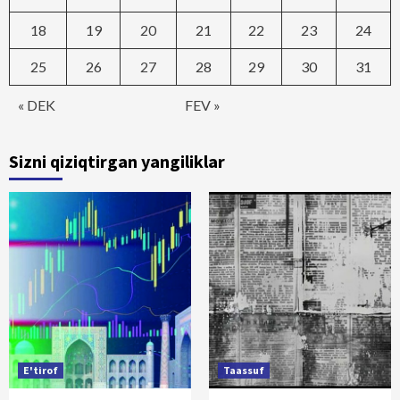
18
19
20
21
22
23
24
25
26
27
28
29
30
31
« DEK
FEV »
Sizni qiziqtirgan yangiliklar
E'tirof
Taassuf