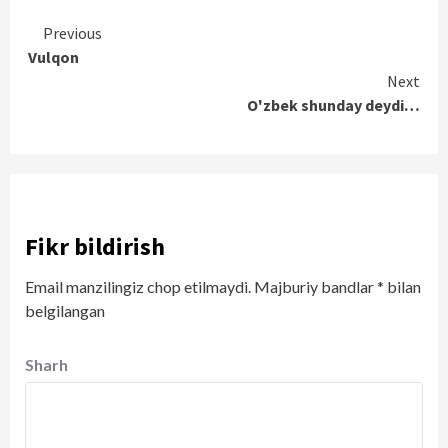
Continue
Previous
Vulqon
Reading
Next
O'zbek shunday deydi…
Fikr bildirish
Email manzilingiz chop etilmaydi.
Majburiy bandlar
*
bilan
belgilangan
Sharh