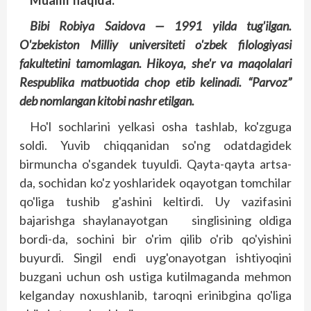
Muallif haqida:
Bibi Robiya Saidova — 1991 yilda tug'ilgan.
O'zbekiston Milliy universiteti o'zbek filologiyasi
fakultetini tamomlagan. Hikoya, she'r va maqolalari
Respublika matbuotida chop etib kelinadi. “Parvoz”
deb nomlangan kitobi nashr etilgan.
Ho'l sochlarini yelkasi osha tashlab, ko'zguga
soldi. Yuvib chiqqanidan so'ng odatdagidek
birmuncha o'sgandek tuyuldi. Qayta-qayta art­sa-
da, sochidan ko'z yoshlaridek oqayotgan tomchilar
qo'liga tushib g'ashini keltirdi. Uy vazifasini
bajarishga shaylanayotgan singlisining oldiga
bordi-da, sochini bir o'rim qilib o'rib qo'yishini
buyurdi. Singil endi uyg'onayotgan ishtiyoqini
buzgani uchun osh ustiga kutilmaganda mehmon
kelganday noxushlanib, taroqni erinibgina qo'liga