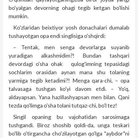
bo'yalgan devorning ohagi tegib ketgan bo'lishi
mumkin.
Ko'zlaridan beixtiyor yosh donachalari dumalab
tushayotgan opa endi sing­lisiga o'shqirdi:
– Tentak, men senga devorlarga suya­nib
yuradigan alkashmidim?! Bundan tashqari
devordagi o'sha ohak qulog'imning tepasidagi
sochlarim orasidan aynan mana shu tolaning
yarmiga tegib ketadimi?! Menga qara-chi, – opa
talvasaga tushgan ko'yi davom etdi. – Yo'q,
aldayapsan. Yana hazillashyapsan men bilan. Qani
tezda qo'limga o'sha tolani tutqaz-chi, bo'l tez!
Singil opaning bu vajohatidan sarosimaga
tushgandi. Biroz shoshib qoldi-da, unga teskari
bo'lib o'tirgancha cho'zilayotgan qo'lga “aybdor”ni