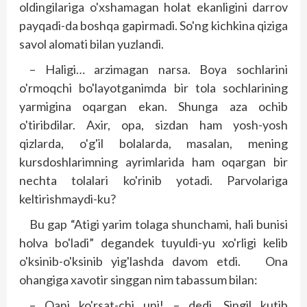
oldingilariga o'xshamagan holat ekanligini darrov
payqadi-da boshqa gapirmadi. So'ng kichkina qiziga
savol alomati bilan yuzlandi.
– Haligi… arzimagan narsa. Boya sochlarini
o'rmoqchi bo'layotganimda bir tola sochlarining
yarmigina oqargan ekan. Shunga aza ochib
o'tiribdilar. Axir, opa, sizdan ham yosh-yosh
qizlarda, o'g'il bolalarda, masalan, mening
kursdoshlarimning ayrimlarida ham oqargan bir
nech­ta tolalari ko'rinib yotadi. Parvolariga
keltirishmaydi-ku?
Bu gap “Atigi yarim tolaga shunchami, hali bunisi
holva bo'ladi” degandek tuyuldi-yu xo'rligi kelib
o'ksinib-o'ksinib yig'lashda davom etdi. Ona
ohangiga xavotir singgan nim tabassum bilan:
– Qani ko'rsat-chi uni! – dedi. Singil kutib