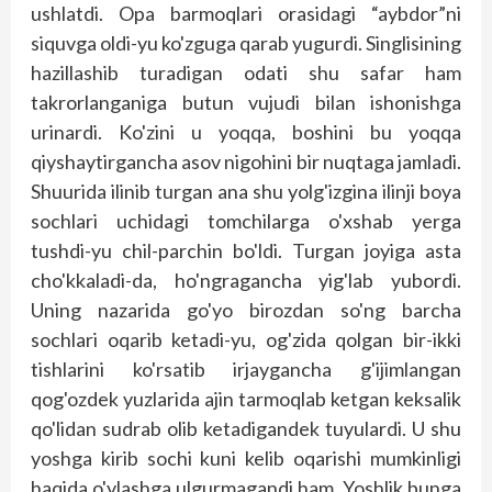
ushlatdi. Opa barmoqlari orasidagi “aybdor”ni
siquvga oldi-yu ko'zguga qarab yugurdi. Singlisining
hazillashib turadigan odati shu safar ham
takrorlanganiga butun vujudi bilan ishonishga
urinardi. Ko'zini u yoqqa, boshini bu yoqqa
qiyshaytirgancha asov nigohini bir nuqtaga jamladi.
Shuurida ilinib turgan ana shu yolg'izgina ilinji boya
sochlari uchidagi tomchilarga o'xshab yerga
tushdi-yu chil-parchin bo'ldi. Turgan joyiga asta
cho'kkaladi-da, ho'ngragancha yig'lab yubordi.
Uning nazarida go'yo birozdan so'ng barcha
sochlari oqarib ketadi-yu, og'zida qolgan bir-ikki
tishlarini ko'rsatib irjaygancha g'ijimlangan
qog'ozdek yuzlarida ajin tarmoqlab ketgan keksalik
qo'lidan sudrab olib ketadigandek tuyulardi. U shu
yoshga kirib sochi kuni kelib oqarishi mumkinligi
haqida o'ylashga ulgurmagandi ham. Yoshlik bunga