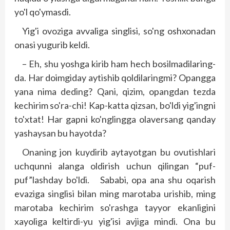
yo'l qo'ymasdi.
Yig'i ovoziga avvaliga singlisi, so'ng oshxonadan
onasi yugurib keldi.
– Eh, shu yoshga kirib ham hech bosilmadilaring-
da. Har doimgiday aytishib qoldilaringmi? Opangga
yana nima deding? Qani, qizim, opangdan tezda
kechirim so'ra-chi! Kap-katta qizsan, bo'ldi yig'ingni
to'xtat! Har gapni ko'nglingga olaversang qanday
yashaysan bu hayotda?
Onaning jon kuydirib aytayotgan bu ovutishlari
uchqunni alanga oldirish uchun qilingan “puf-
puf”lashday bo'ldi. Sababi, opa ana shu oqarish
evaziga sing­lisi bilan ming marotaba urishib, ming
marotaba kechirim so'rashga tayyor ekanligini
xayoliga keltirdi-yu yig'isi avjiga mindi. Ona bu