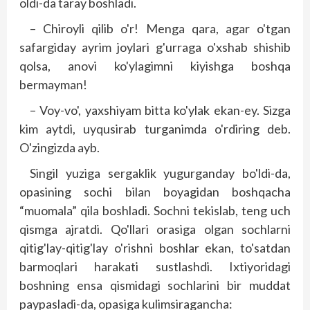
oldi-da taray boshladi.
– Chiroyli qilib o'r! Menga qara, agar o'tgan
safargiday ayrim joylari g'urraga o'xshab shishib
qolsa, anovi ko'ylagimni kiyishga boshqa
bermayman!
– Voy-vo', yaxshiyam bitta ko'ylak ekan-ey. Sizga
kim aytdi, uyqusirab turganimda o'rdiring deb.
O'zingizda ayb.
Singil yuziga sergaklik yugurganday bo'ldi-da,
opasining sochi bilan boyagidan boshqacha
“muomala” qila bosh­ladi. Sochni tekislab, teng uch
qismga ajratdi. Qo'llari orasiga olgan sochlarni
qitig'lay-qitig'lay o'rishni bosh­lar ekan, to'satdan
barmoqlari harakati sustlashdi. Ixtiyoridagi
boshning ensa qismidagi sochlarini bir muddat
paypasladi-da, opasiga kulimsiragancha: