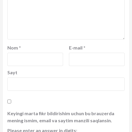
Nom
*
E-mail
*
Sayt
Keyingi marta fikr bildirishim uchun bu brauzerda
mening ismim, email va saytim manzili saqlansin.
Please enter an answer in digits: