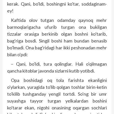
kerak. Qani, bo'ldi, boshingni ko'tar, soddaginam-
ey!
Kaftida olov tutgan odamday qaynoq mehr
barmoqlarigacha ufurib turgan ona bukilgan
tizzalar orasiga berkinib olgan boshni ko'tarib,
bag'riga bosdi. Singil boshi ham bundan benasib
bo'lmadi. Ona bag'ridagi har ikki peshonadan mehr
bilan o'pdi:
– Qani, bo'ldi, tura qolinglar. Hali o'qilmagan
qancha kitoblar javonda sizlarni kutib yotibdi.
Opa boshidagi oq tola farishta ekanligini
o'ylarkan, yuragida to'lib qolgan toshlar birin-ketin
to'kilib tushganday yengil tortdi. So'ng bir umr
suyashga tayyor turgan yelkalardan boshini
ko'tarar ekan, nigohi onasining oqargan sochlari