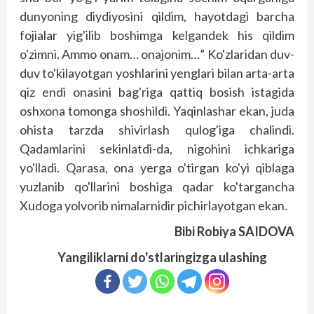
dunyoning diydiyosini qildim, hayotdagi barcha
fojialar yig'ilib boshimga kelgandek his qildim
o'zimni. Ammo onam… onajonim…” Ko'zlaridan duv-
duv to'kilayotgan yoshlarini yenglari bilan arta-arta
qiz endi onasini bag'riga qattiq bosish istagida
oshxona tomonga shoshildi. Yaqinlashar ekan, juda
ohista tarzda shivirlash qulog'iga chalindi.
Qadamlarini sekinlatdi-da, nigohini ichkariga
yo'lladi. Qarasa, ona yerga o'tirgan ko'yi qiblaga
yuzlanib qo'llarini boshiga qadar ko'targancha
Xudoga yolvorib nimalarnidir pichirlayotgan ekan.
Bibi Robiya SAIDOVA
Yangiliklarni do'stlaringizga ulashing