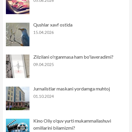
05.08.2026
Qushlar xavf ostida
15.04.2026
Zilzilani o'rganmasa ham bo'laveradimi?
09.04.2025
Jurnalistlar maskani yordamga muhtoj
01.10.2024
Kino Oliy o'quv yurti mukammallashuvi
omillarini bilamizmi?