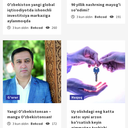
O'zbekiston yangi global
90 yillik nashrning mayog'i
iqtisodiyotda ishonchli
so'ndimi?
investitsiya markaziga
3 kun oldin
Behzod
191
aylanmoqda
3 kun oldin
Behzod
260
G'urur
Huquq
Yangi O'zbekistonsan –
Uy olishdagi eng katta
mangu O'zbekistonsan!
xato: uyni arzon
ko'rsatish keyin
3 kun oldin
Behzod
172
qimmatga tushishi