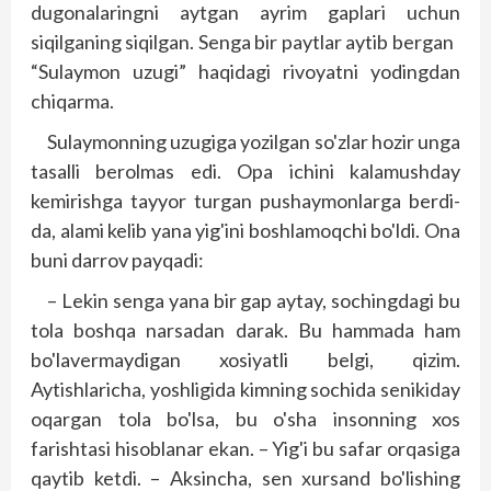
dugonalaringni aytgan ayrim gaplari uchun
siqilganing siqilgan. Senga bir paytlar aytib bergan
“Sulaymon uzugi” haqidagi rivoyatni yodingdan
chiqarma.
Sulaymonning uzugiga yozilgan so'zlar hozir unga
tasalli berolmas edi. Opa ichini kalamushday
kemirishga tayyor turgan pushaymonlarga berdi-
da, alami kelib yana yig'ini boshlamoqchi bo'ldi. Ona
buni darrov payqadi:
– Lekin senga yana bir gap aytay, sochingdagi bu
tola boshqa narsadan darak. Bu hammada ham
bo'lavermaydigan xosiyatli belgi, qizim.
Aytishlaricha, yoshligida kimning sochida senikiday
oqargan tola bo'lsa, bu o'sha insonning xos
farishtasi hisoblanar ekan. – Yig'i bu safar orqasiga
qaytib ketdi. – Aksincha, sen xursand bo'lishing