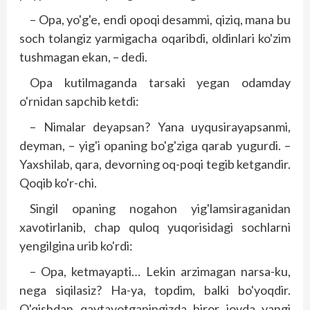
– Opa, yo'g'e, endi opoqi desammi, qiziq, mana bu
soch tolangiz yarmigacha oqaribdi, oldinlari ko'zim
tushmagan ekan, – dedi.
Opa kutilmaganda tarsaki yegan odamday
o'rnidan sapchib ketdi:
– Nimalar deyapsan? Yana uyqusirayapsanmi,
deyman, – yig'i opaning bo'g'ziga qarab yugurdi. –
Yaxshilab, qara, devorning oq-poqi tegib ketgandir.
Qoqib ko'r-chi.
Singil opaning nogahon yig'lamsiraganidan
xavotirlanib, chap quloq yuqorisidagi sochlarni
yengilgina urib ko'rdi:
– Opa, ketmayapti… Lekin arzimagan narsa-ku,
nega siqilasiz? Ha-ya, topdim, balki bo'yoqdir.
O'qishdan qaytayotganingizda biror joyda yangi