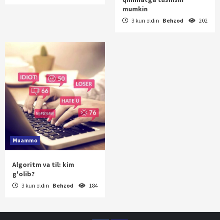
mumkin
3 kun oldin
Behzod
202
Muammo
Algoritm va til: kim
g'olib?
3 kun oldin
Behzod
184