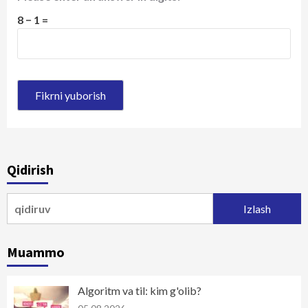
8 − 1 =
Qidirish
Qidirshish:
Muammo
Algoritm va til: kim g'olib?