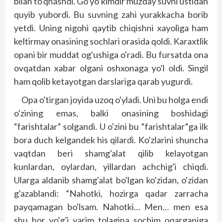
bilan to'qnashdi. Go'yo kimdir muzday suvni ustidan
quyib yubordi. Bu suvning zahi yurakkacha borib
yetdi. Uning nigohi qaytib chiqishni xayoliga ham
keltirmay onasining sochlari orasida qoldi. Karaxtlik
opani bir muddat og'ushiga o'radi. Bu fursatda ona
ovqatdan xabar olgani oshxonaga yo'l oldi. Singil
ham qolib ketayotgan darslariga qarab yugurdi.
Opa o'tirgan joyida uzoq o'yladi. Uni bu holga endi
o'zining emas, balki onasining boshidagi
“farishtalar” solgandi. U o'zini bu “farishtalar”ga ilk
bora duch kelgandek his qilardi. Ko'zlarini shuncha
vaqtdan beri shamg'alat qilib kelayotgan
kunlardan, oylardan, yillardan achchig'i chiqdi.
Ularga aldanib shamg'alat bo'lgan ko'zidan, o'zidan
g'azablandi: “Nahotki, hozirga qadar zarracha
payqamagan bo'lsam. Nahotki… Men… men esa
shu bor yo'g'i yarim tolagina sochim oqarganiga