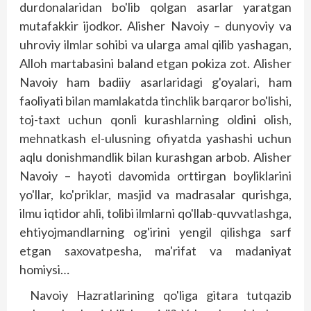
durdonalaridan bo'lib qolgan asarlar yaratgan
mutafakkir ijodkor. Alisher Navoiy – dunyoviy va
uhroviy ilmlar sohibi va ularga amal qilib yashagan,
Alloh martabasini baland etgan pokiza zot. Alisher
Navoiy ham badiiy asarlaridagi g'oyalari, ham
faoliyati bilan mamlakatda tinchlik barqaror bo'lishi,
toj-taxt uchun qonli kurashlarning oldini olish,
mehnatkash el-ulusning ofiyatda yashashi uchun
aqlu donishmandlik bilan kurashgan arbob. Alisher
Navoiy – hayoti davomida orttirgan boyliklarini
yo'llar, ko'priklar, masjid va madrasalar qurishga,
ilmu iqtidor ahli, tolibi ilmlarni qo'llab-quvvatlashga,
ehtiyoj­mandlarning og'irini yengil qilishga sarf
etgan saxovatpesha, ma'rifat va madaniyat
homiysi…
Navoiy Hazratlarining qo'liga gitara tutqazib