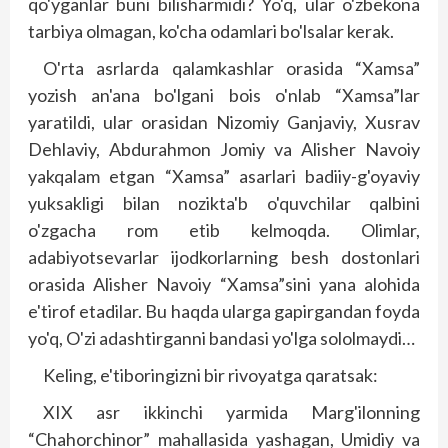
qo'yganlar buni bilisharmidi? Yo'q, ular o'zbekona
tarbiya olmagan, ko'cha odamlari bo'lsalar kerak.
O'rta asrlarda qalamkashlar orasida “Xamsa”
yozish an'ana bo'lgani bois o'nlab “Xamsa”lar
yaratildi, ular orasidan Nizomiy Ganjaviy, Xusrav
Dehlaviy, Abdurahmon Jomiy va Alisher Navoiy
yakqalam etgan “Xamsa” asarlari badiiy-g'oyaviy
yuksakligi bilan nozikta'b o'quvchilar qalbini
o'zgacha rom etib kelmoqda. Olimlar,
adabiyotsevarlar ijodkorlarning besh dostonlari
orasida Alisher Navoiy “Xamsa”sini yana alohida
e'tirof etadilar. Bu haqda ularga gapirgandan foyda
yo'q, O'zi adashtirganni bandasi yo'lga sololmaydi…
Keling, e'tiboringizni bir rivoyatga qaratsak:
XIX asr ikkinchi yarmida Marg'ilonning
“Chahorchinor” mahallasida yashagan, Umidiy va