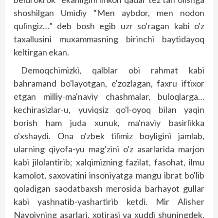
shoshilgan Umidiy “Men aybdor, men nodon
qulingiz…” deb bosh egib uzr so'ragan kabi o'z
taxallusini muxammasning birinchi baytidayoq
keltirgan ekan.
Demoqchimizki, qalblar obi rahmat kabi
bahramand bo'layotgan, e'zozlagan, faxru iftixor
etgan milliy-ma'naviy chashmalar, buloqlarga…
kechirasizlar-u, yuviqsiz qo'l-oyoq bilan yaqin
borish ham juda xunuk, ma'naviy basirlikka
o'xshaydi. Ona o'zbek tilimiz boyligini jamlab,
ularning qiyofa-yu mag'zini o'z asarlarida marjon
kabi jilolantirib; xalqimizning fazilat, fasohat, ilmu
kamolot, saxovatini insoniyatga mangu ibrat bo'lib
qoladigan saodatbaxsh merosida barhayot gullar
kabi yashnatib-yashartirib ketdi. Mir Alisher
Navoiyning asarlari, xotirasi va xuddi shuning­dek,