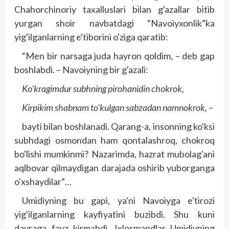
Chahorchinoriy taxalluslari bilan g'azallar bitib
yurgan shoir navbatdagi “Navoiyxonlik”ka
yig'ilganlarning e'tiborini o'ziga qaratib:
“Men bir narsaga juda hayron qoldim, – deb gap
boshlabdi. – Navoiyning bir g'azali:
Ko'kragimdur subhning pirohanidin chokrok,
Kirpikim shabnam to'kulgan sabzadan namnokrok, –
bayti bilan boshlanadi. Qarang-a, insonning ko'ksi
subhdagi osmondan ham qontalashroq, chokroq
bo'lishi mumkinmi? Nazarimda, hazrat mubolag'ani
aqlbovar qilmaydigan darajada oshirib yuborganga
o'xshaydilar”…
Umidiyning bu gapi, ya'ni Navoiyga e'tirozi
yig'ilganlarning kayfiyatini buzibdi. Shu kuni
davraga fayz kirmabdi. Ixlosmandlar Umidiyning