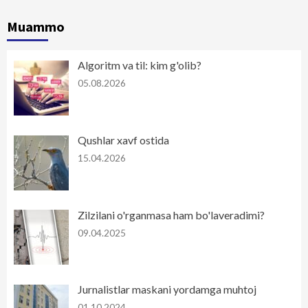
Muammo
Algoritm va til: kim g'olib?
05.08.2026
Qushlar xavf ostida
15.04.2026
Zilzilani o'rganmasa ham bo'laveradimi?
09.04.2025
Jurnalistlar maskani yordamga muhtoj
01.10.2024