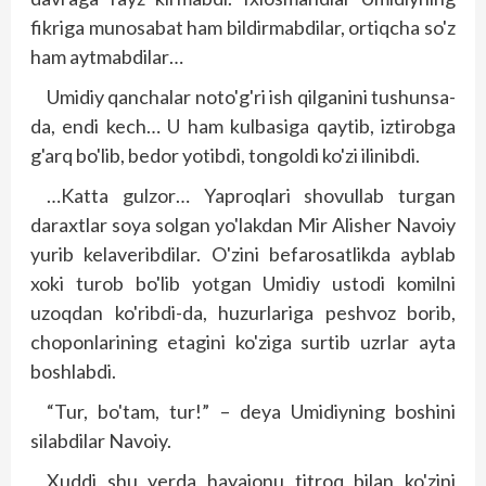
fikriga munosabat ham bildirmabdilar, ortiqcha so'z
ham aytmabdilar…
Umidiy qanchalar noto'g'ri ish qilganini tushunsa-
da, endi kech… U ham kulbasiga qaytib, iztirobga
g'arq bo'lib, bedor yotibdi, tongoldi ko'zi ilinibdi.
…Katta gulzor… Yaproqlari shovullab turgan
daraxtlar soya solgan yo'lakdan Mir Alisher Navoiy
yurib kelaveribdilar. O'zini befarosatlikda ayblab
xoki turob bo'lib yotgan Umidiy ustodi komilni
uzoqdan ko'ribdi-da, huzurlariga peshvoz borib,
choponlarining etagini ko'ziga surtib uzr­lar ayta
boshlabdi.
“Tur, bo'tam, tur!” – deya Umidiyning boshini
silabdilar Navoiy.
Xuddi shu yerda hayajonu titroq bilan ko'zini