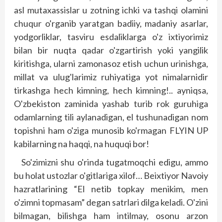
asl mutaxassislar u zotning ichki va tashqi olamini
chuqur o'rganib yaratgan badiiy, madaniy asarlar,
yodgorliklar, tasviru esdaliklarga o'z ixtiyorimiz
bilan bir nuqta qadar o'zgartirish yoki yangilik
kiritishga, ularni zamonasoz etish uchun urinishga,
millat va ulug'larimiz ruhiyatiga yot nimalarnidir
tirkashga hech kimning, hech kimning!.. ayniqsa,
O'zbekiston zaminida yashab turib rok guruhiga
odamlarning tili aylanadigan, el tushunadigan nom
topishni ham o'ziga munosib ko'rmagan FLYIN UP
kabilarning na haqqi, na huquqi bor!
So'zimizni shu o'rinda tugatmoqchi edigu, ammo
bu holat ustozlar o'gitlariga xilof… Beixtiyor Navoiy
hazratlarining “El netib topkay menikim, men
o'zimni topmasam” degan satrlari dilga keladi. O'zini
bilmagan, bilishga ham intilmay, osonu arzon