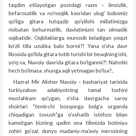
taqdim etilayotgan postdagi rasm – ilmsizlik,
befarosatlik va no'noqlik kasridan ulug' bobomiz
qo'liga gitara tutqazib qo'yilishi millatimizga
nisbatan behurmatlik, davlatimizni tan olmaslik
oqibatidir. Oqbilaklarga munosib keladigan yoqut
ko'zli tilla uzukka balo bormi?! Yana o'sha davr
libosida qo'lida gitara tutib turishi bir beaqlning ishi,
yo'q-sa, Navoiy davrida gitara bo'lganmi?! Nahotki
hech bo'lmasa, shunga aqli yetmagan bo'lsa?..
Hazrat Mir Alisher Navoiy – bashariyat tarixida
turkiyzabon adabiyotning tamal toshini
mustahkam qo'ygan, o'sha davrgacha saroy
shoirlari “temirchi bosqonga bolg'a urganda
chiqadigan tovush”ga o'xshatib istehzo bilan
kamsitgan bizning qadim ona tilimizda botiniyu
zohiri go'zal, dunyo madaniy-ma'aviy merosining