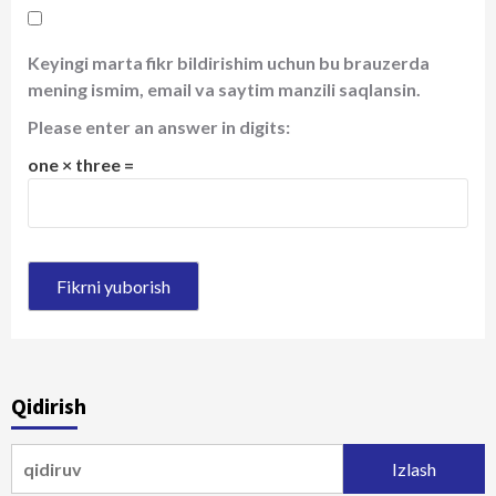
Keyingi marta fikr bildirishim uchun bu brauzerda
mening ismim, email va saytim manzili saqlansin.
Please enter an answer in digits:
one × three =
Qidirish
Qidirshish: