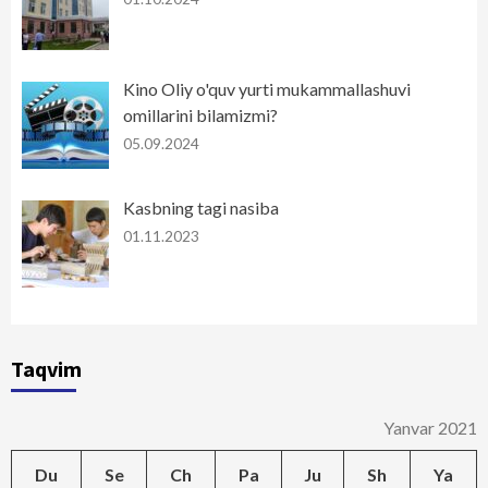
Kino Oliy o'quv yurti mukammallashuvi
omillarini bilamizmi?
05.09.2024
Kasbning tagi nasiba
01.11.2023
Taqvim
Yanvar 2021
Du
Se
Ch
Pa
Ju
Sh
Ya