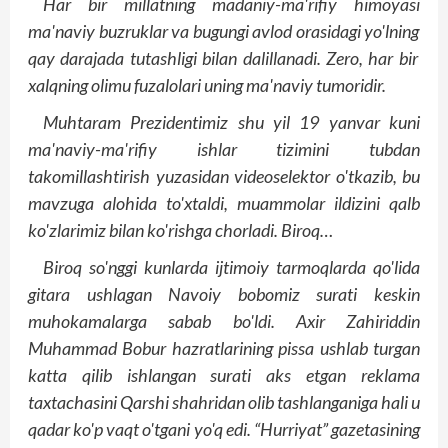
Har
bir
millatning
madaniy
-ma'rifiy
himoyasi
ma'naviy
buzruk
­lar
va
bugungi
avlod
orasidagi
yo'lning
qay
darajada
tutashligi
bilan
dalillanadi
. Zero, har bir
xalqning olimu fuzalolari uning ma'naviy tumoridir.
Muhtaram Prezidentimiz shu yil 19 yanvar kuni
ma'naviy-ma'rifiy ishlar tizimini tubdan
takomillashtirish yuzasidan video­selektor o'tkazib, bu
mavzuga alohida to'xtaldi, muammolar ildizini qalb
ko'zlarimiz bilan ko'rishga chorladi. Biroq…
Biroq so'nggi kunlarda ijtimoiy tarmoqlarda qo'lida
gitara ushlagan Navoiy bobomiz surati keskin
muhokamalarga sabab bo'ldi. Axir Zahiriddin
Muhammad Bobur hazratlarining pissa ushlab turgan
katta qilib ishlangan surati aks etgan reklama
taxtachasini Qarshi shahridan olib tashlanganiga hali u
qadar ko'p vaqt o'tgani yo'q edi. “Hurriyat” gazetasining