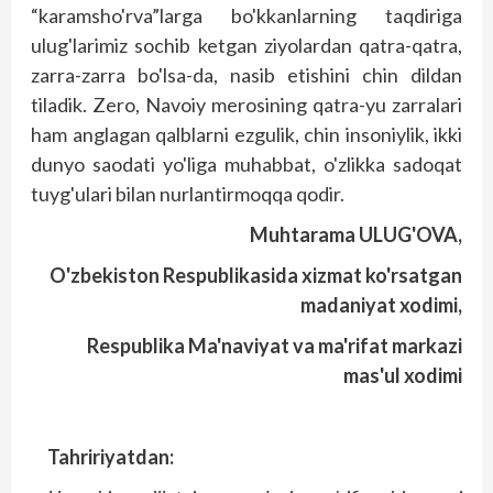
“karamsho'rva”larga bo'k­kanlarning taqdiriga
ulug'larimiz sochib ketgan ziyolardan qat­ra-qatra,
zarra-zarra bo'lsa-da, nasib etishini chin dildan
tiladik. Zero, Navoiy merosining qatra-yu zarralari
ham anglagan qalblarni ezgulik, chin insoniylik, ikki
dunyo saodati yo'liga muhabbat, o'zlikka sadoqat
tuyg'ulari bilan nurlantirmoqqa qodir.
Muhtarama ULUG'OVA,
O'zbekiston Respublikasida xizmat ko'rsatgan
madaniyat xodimi,
Respublika Ma'naviyat va ma'rifat markazi
mas'ul xodimi
Tahririyatdan: