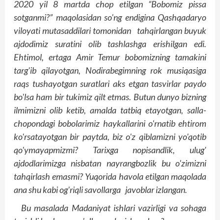
2020 yil 8 martda chop etilgan “Bobomiz pissa
sotganmi?” maqolasidan so'ng endigina Qashqadaryo
viloyati mutasaddilari tomonidan tahqirlangan buyuk
ajdodimiz suratini olib tashlashga erishilgan edi.
Ehtimol, ertaga Amir Temur bobomizning tamakini
targ'ib qilayotgan, Nodirabegimning rok musiqasiga
raqs tushayotgan suratlari aks etgan tasvirlar paydo
bo'lsa ham bir tukimiz qilt etmas. Butun dunyo bizning
ilmimizni olib ketib, amalda tatbiq etayotgan, salla-
chopondagi bobolarimiz haykallarini o'rnatib ehtirom
ko'rsatayotgan bir paytda, biz o'z qiblamizni yo'qotib
qo'ymayapmizmi? Tarixga nopisandlik, ulug'
ajdodlarimizga nisbatan nayrangbozlik bu o'zimizni
tahqirlash emasmi? Yuqorida havola etilgan maqolada
ana shu kabi og'riqli savollarga javoblar izlangan.
Bu masalada Madaniyat ishlari vazirligi va sohaga