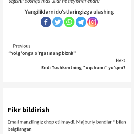
tegishli boshqa mas'ullar ne deyishar ekan?
Yangiliklarni do'stlaringizga ulashing
Continue
Previous
“Yolg'onga o'rgatmang bizni!”
Reading
Next
Endi Toshkentning “oqshomi” yo'qmi?
Fikr bildirish
Email manzilingiz chop etilmaydi.
Majburiy bandlar
*
bilan
belgilangan