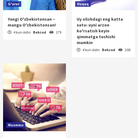
G'urur
Huquq
Yangi O'zbekistonsan –
Uy olishdagi eng katta
mangu O'zbekistonsan!
xato: uyni arzon
ko'rsatish keyin
4 kun oldin
Behzod
179
qimmatga tushishi
mumkin
4 kun oldin
Behzod
208
Muammo