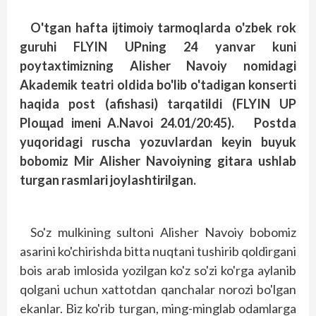
O'tgan hafta ijtimoiy tarmoqlarda o'zbek rok
guruhi FLYIN UPning 24 yanvar kuni
poytaxtimizning Alisher Navoiy nomidagi
Akademik teatri oldida bo'lib o'tadigan konserti
haqida post (afishasi) tarqatildi (FLYIN UP
Ploщad imeni A.Navoi 24.01/20:45). Postda
yuqoridagi ruscha yozuvlardan keyin buyuk
bobomiz Mir Alisher Navoiyning gitara ushlab
turgan rasmlari joylashtirilgan.
So'z mulkining sultoni Alisher Navoiy bobomiz
asarini ko'chirishda bitta nuqtani tushirib qoldirgani
bois arab imlosida yozilgan ko'z so'zi ko'rga aylanib
qolgani uchun xattotdan qanchalar norozi bo'lgan
ekanlar. Biz ko'rib turgan, ming-­minglab odamlarga