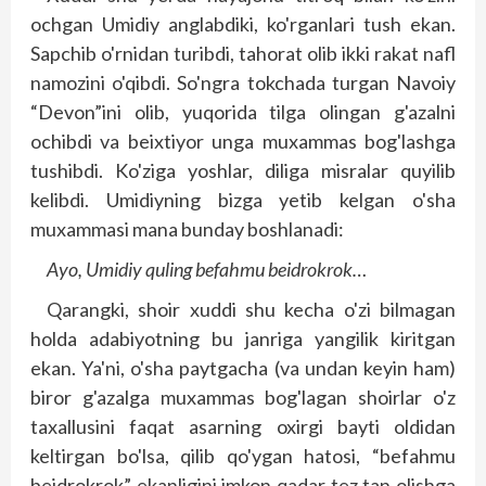
ochgan Umidiy anglabdiki, ko'rganlari tush ekan.
Sapchib o'rnidan turibdi, tahorat olib ikki rakat nafl
namozini o'qibdi. So'ngra tokchada turgan Navoiy
“Devon”ini olib, yuqorida tilga olingan g'azalni
ochibdi va beixtiyor unga muxammas bog'lashga
tushibdi. Ko'ziga yoshlar, diliga misralar quyilib
kelibdi. Umidiyning bizga yetib kelgan o'sha
muxammasi mana bunday boshlanadi:
Ayo, Umidiy quling befahmu beidrokrok…
Qarangki, shoir xuddi shu kecha o'zi bilmagan
holda adabiyotning bu janriga yangilik kiritgan
ekan. Ya'ni, o'sha paytgacha (va undan keyin ham)
biror g'azalga muxammas bog'lagan shoirlar o'z
taxallusini faqat asarning oxirgi bayti oldidan
keltirgan bo'lsa, qilib qo'ygan hatosi, “befahmu
beidrok­rok” ekanligini imkon qadar tez tan olishga