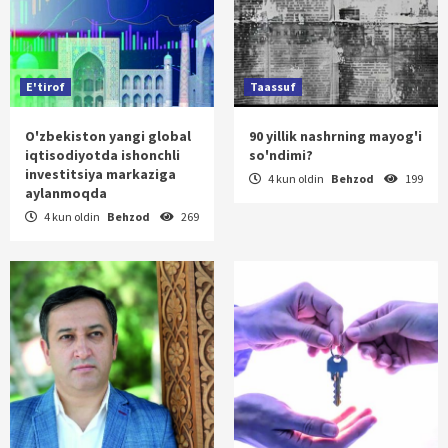
E'tirof
Taassuf
O'zbekiston yangi global
90 yillik nashrning mayog'i
iqtisodiyotda ishonchli
so'ndimi?
investitsiya markaziga
4 kun oldin
Behzod
199
aylanmoqda
4 kun oldin
Behzod
269