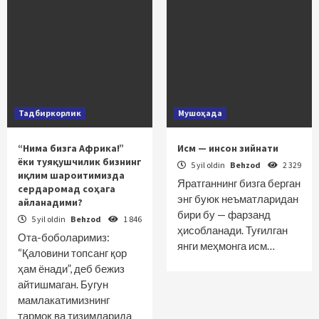
Тадбиркорлик
Мушоҳада
“Нима бизга Африка!”
Исм — инсон зийнати
ёки туяқушчилик бизнинг
5 yil oldin
Behzod
2 329
иқлим шароитимизда
Яратганнинг бизга берган
сердаромад соҳага
энг буюк неъматларидан
айланадими?
бири бу — фарзанд
5 yil oldin
Behzod
1 846
ҳисобланади. Туғилган
Ота-боболаримиз:
янги меҳмонга исм…
“Қаловини топсанг қор
ҳам ёнади”, деб бежиз
айтишмаган. Бугун
мамлакатимизнинг
тармоқ ва тизимларида