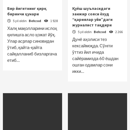
Бир йигитнинг қирқ
Қуёш шуъласидаги
биринчи ҳунари
занжир сояси ёхуд
“қариялар уйи”даги
5 yil oldin
Behzod
1 928
журналист тақдири
Халқ мақолларини ислоҳ
5 yil oldin
Behzod
2 266
қилишга асло ҳожат йўқ.
Дунё аҳолиси тез
Улар асрлар синовидан
кексаймоқда. Сўнгги
ўтиб, қайта-қайта
ўттиз йил ичида
сайқалланиб бизларгача
сайёрамизда 60 ёшдан
етиб…
ошган одамлар сони
икки…