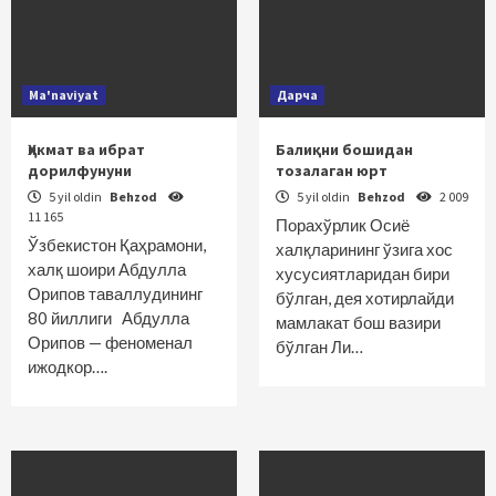
Ma'naviyat
Дарча
Ҳикмат ва ибрат
Балиқни бошидан
дорилфунуни
тозалаган юрт
5 yil oldin
Behzod
5 yil oldin
Behzod
2 009
11 165
Порахўрлик Осиё
Ўзбекистон Қаҳрамони,
халқларининг ўзига хос
халқ шоири Абдулла
хусусиятларидан бири
Орипов таваллудининг
бўлган, дея хотирлайди
80 йиллиги Абдулла
мамлакат бош вазири
Орипов — феноменал
бўлган Ли…
ижодкор….