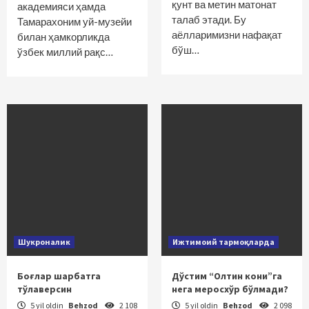
қунт ва метин матонат
академияси ҳамда
талаб этади. Бу
Тамарахоним уй-музейи
аёлларимизни нафақат
билан ҳамкорликда
бўш…
ўзбек миллий рақс…
Шукроналик
Ижтимоий тармоқларда
Боғлар шарбатга
Дўстим “Олтин кони”га
тўлаверсин
нега меросхўр бўлмади?
5 yil oldin
Behzod
2 108
5 yil oldin
Behzod
2 098