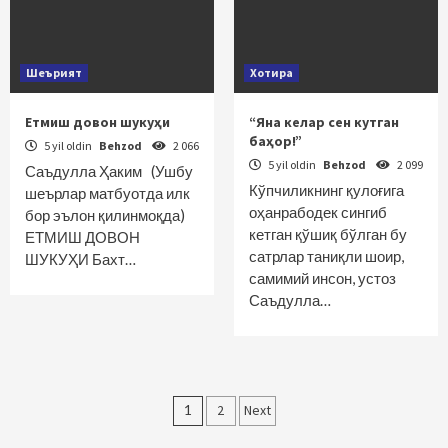
Шеърият
Хотира
Етмиш довон шукуҳи
“Яна келар сен кутган
баҳор!”
5 yil oldin
Behzod
2 066
5 yil oldin
Behzod
2 099
Саъдулла Ҳаким (Ушбу
Кўпчиликнинг қулоғига
шеърлар матбуотда илк
оҳанрабодек сингиб
бор эълон қилинмоқда)
кетган қўшиқ бўлган бу
ЕТМИШ ДОВОН
сатрлар таниқли шоир,
ШУКУҲИ Бахт…
самимий инсон, устоз
Саъдулла…
Maqolalar
1
2
Next
bo‘yicha