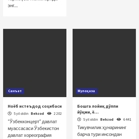
энг…
Санъат
Мулоҳаза
Ноёб истеъдод соҳибаси
Бошга лойиқ дўппи
йўқми, ё…
5 yil oldin
Behzod
2 202
5 yil oldin
Behzod
6 441
“Ўзбекконцерт” давлат
Тикувчилик ҳунарининг
муассасаси Ўзбекистон
барча тури инсондан
давлат хореография