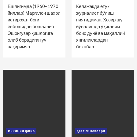
Ёшлигимда (1960–1970
Келажакда етук
йиллар) Марғилон шаҳри
журналист бўлиш
истироҳат боғи
ниятидаман. Ҳозир шу
ёнбошидан бошланиб
йўналишда ўқиганим
Эшонгузар қишлоғига
боис дунё ва маҳаллий
олиб борадиган уч
янгиликлардан
чақиримча…
бохабар…
Иккинчи фикр
Ҳаёт синовлари