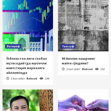
Эътироф
Таассуф
Ўзбекистон янги глобал
90 йиллик нашрнинг
иқтисодиётда ишончли
маёғи сўндими?
инвестиция марказига
2 kun oldin
Behzod
152
айланмоқда
2 kun oldin
Behzod
194