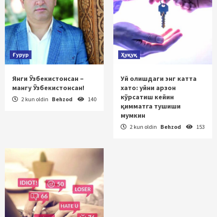
Ғурур
Ҳуқуқ
Янги Ўзбекистонсан –
Уй олишдаги энг катта
мангу Ўзбекистонсан!
хато: уйни арзон
кўрсатиш кейин
2 kun oldin
Behzod
140
қимматга тушиши
мумкин
2 kun oldin
Behzod
153