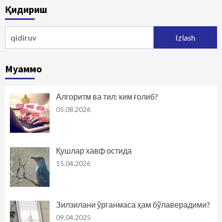
Қидириш
harakatlanish
Qidirshish:
Муаммо
Алгоритм ва тил: ким ғолиб?
05.08.2026
Қушлар хавф остида
15.04.2026
Зилзилани ўрганмаса ҳам бўлаверадими?
09.04.2025