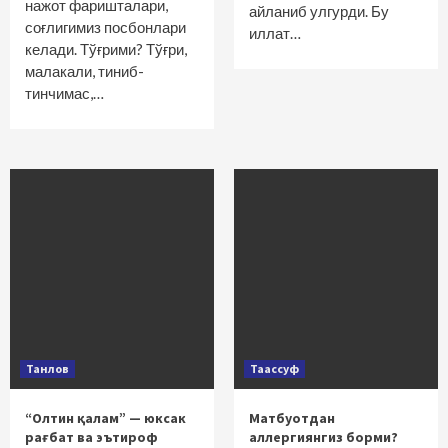
нажот фаришталари,
айланиб улгурди. Бу
соғлигимиз посбонлари
иллат…
келади. Тўғрими? Тўғри,
малакали, тиниб-
тинчимас,…
Танлов
Таассуф
“Олтин қалам” — юксак
Матбуотдан
рағбат ва эътироф
аллергиянгиз борми?