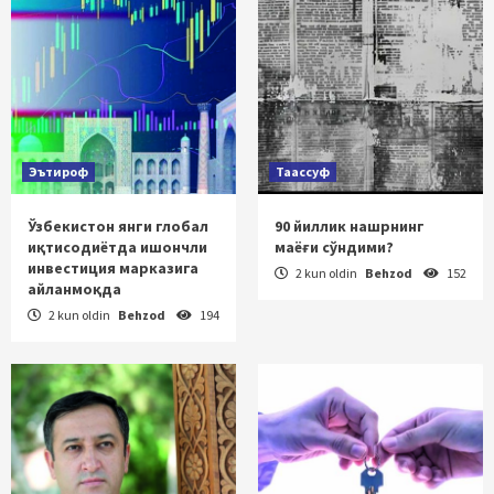
Эътироф
Таассуф
Ўзбекистон янги глобал
90 йиллик нашрнинг
иқтисодиётда ишончли
маёғи сўндими?
инвестиция марказига
2 kun oldin
Behzod
152
айланмоқда
2 kun oldin
Behzod
194