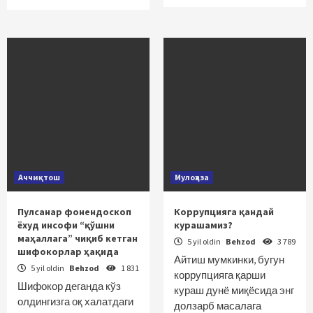
Аччиқтош
Мулоҳаза
Пулсанар фонендоскоп
Коррупцияга қандай
ёхуд инсофи “қўшни
курашамиз?
маҳаллага” чиқиб кетган
5 yil oldin
Behzod
3 789
шифокорлар ҳақида
Айтиш мумкинки, бугун
5 yil oldin
Behzod
1 831
коррупцияга қарши
Шифокор деганда кўз
кураш дунё миқёсида энг
олдингизга оқ халатдаги
долзарб масалага