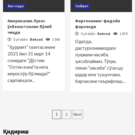
Акс-садо
Сийрат
Америкалик Лукас
Фарғонанинг фидойи
ўзбекистонлик бўлиб
фарзанди
чиқди
5 yil oldin
Behzod
1 679
5 yil oldin
Behzod
1 545
Одатда,
“Ҳуррият” газетасининг
дастурхонимиздаги
2021 йил 31 март 14
луқмани насиба
сонидаги “Дўс­тим
ҳисоблаймиз. Тўғри,
“Олтин кони”га нега
лекин “насиба” сўзи шу
меросхўр бўлмади?”
қадар кенг тушунчаки,
сарлавҳали…
барчасини таърифлаш…
Maqolalar
1
2
Next
bo‘yicha
Қидириш
harakatlanish