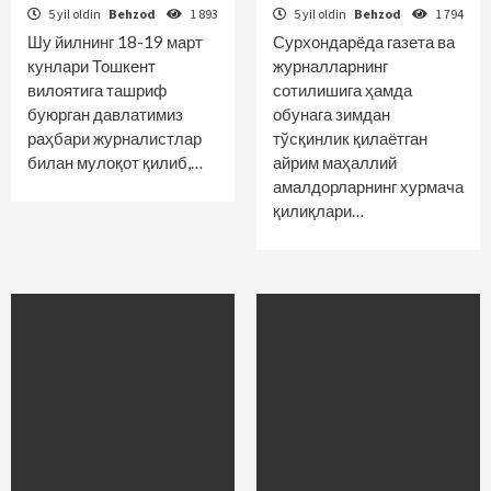
5 yil oldin
Behzod
1 893
5 yil oldin
Behzod
1 794
Шу йилнинг 18-19 март
Сурхондарёда газета ва
кунлари Тошкент
журналларнинг
вилоятига ташриф
сотилишига ҳамда
буюрган давлатимиз
обунага зимдан
раҳбари журналистлар
тўсқинлик қилаётган
билан мулоқот қилиб,…
айрим маҳаллий
амалдорларнинг хурмача
қилиқлари…