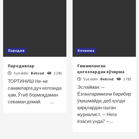
Пародия
Кечинма
Пародиялар
Ғижимланган
қоғозлардан кўчирма
5 yil oldin
Behzod
2 245
5 yil oldin
Behzod
1 782
ТОРТИНИШ Не-не
Эслайман: —
санамларга дуч келганда
Ёзганларимизни барибир
ҳам, Ўтиб бормоқдаман
ўқишмайди, деб қолди
севаман демай. …
қирқлардан ошган
журналист. — Нега
ёзасиз унда? —…