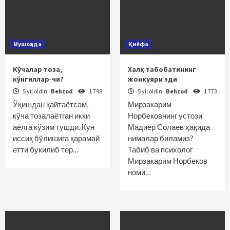
Мушоҳада
Қиёфа
Кўчалар тоза,
Халқ табобатининг
кўнгиллар-чи?
жонкуяри эди
5 yil oldin
Behzod
1 798
5 yil oldin
Behzod
1 773
Ўқишдан қайтаётсам,
Мирзакарим
кўча тозалаётган икки
Норбековнинг устози
аёлга кўзим тушди. Кун
Мадиёр Солаев ҳақида
иссиқ бўлишига қарамай
нималар биламиз?
етти букилиб тер…
Табиб ва психолог
Мирзакарим Норбеков
номи…