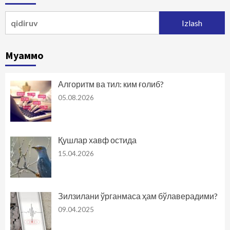
Qidirshish:
Муаммо
Алгоритм ва тил: ким ғолиб?
05.08.2026
Қушлар хавф остида
15.04.2026
Зилзилани ўрганмаса ҳам бўлаверадими?
09.04.2025