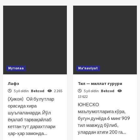
Мутолаа
Ma'naviyat
Лафз
Тил — миллат ғурури
5 yil oldin
Behzod
2 265
5 yil oldin
Behzod
13 622
(Ҳикоя) Ой булутлар
ЮНЕСКО
орасида хира
маълумотларига кўра,
шуълаланарди. Йўл
бугун дунёда 6 минг 909
ёқалаб тарвақайлаб
тил мавжуд бўлиб,
кетган тут дарахтлари
улардан атиги 200 га…
ҳар-ҳар замонда…