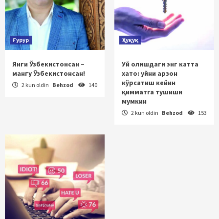
Ғурур
Ҳуқуқ
Янги Ўзбекистонсан –
Уй олишдаги энг катта
мангу Ўзбекистонсан!
хато: уйни арзон
кўрсатиш кейин
2 kun oldin
Behzod
140
қимматга тушиши
мумкин
2 kun oldin
Behzod
153