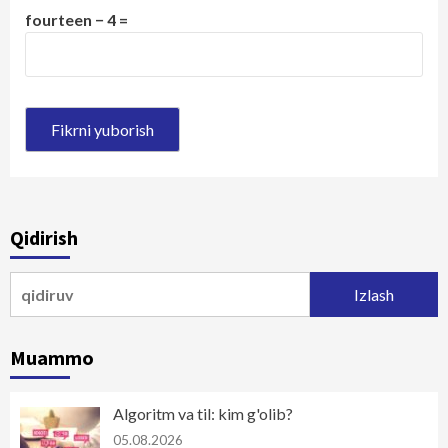
fourteen − 4 =
Qidirish
Qidirshish:
Muammo
Algoritm va til: kim g'olib?
05.08.2026