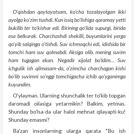
O'qishdan qaytayotsam, ko'cha tozalayotgan ikki
ayolga ko'zim tushdi. Kun issiq bo'lishiga qaramay yetti
bukilib ter to'kishar edi. Birining qo'lida supurgi, birida
esa belkurak. Charchashdi shekilli, buyumlarini yerga
qo'yib salqinga o'tishdi. Suv ichmoqchi edi, idishida bir
tomchi ham suv qolmabdi. Aksiga olib, mening suvim
ham tugagan ekan. Negadir xijolat bo'ldim… Suv
ichgulik ish qilmasam-da, o'zimcha charchagan kishi
bo'lib suvimni so'nggi tomchigacha ichib qo'yganimga
kuyundim.
O'ylayman. Ularning shunchalik ter to'kib topgan
daromadi oilasiga yetarmikin? Balkim, yetmas.
Shunday bo'lsa-da ular halol mehnat qilayapti-ku!
Shunday emasmi?
Ba'zan insonlarning ularga qarata “Bu ish