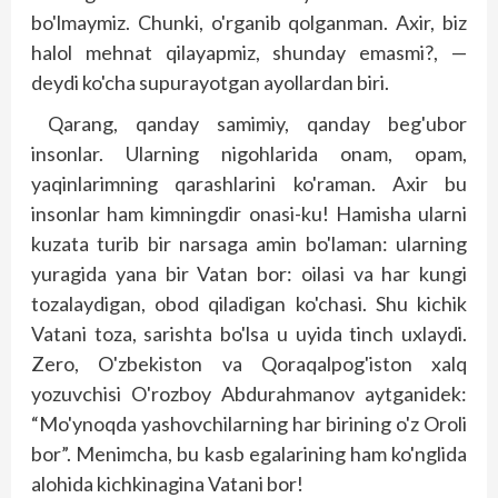
bo'lmaymiz. Chunki, o'rganib qolganman. Axir, biz
halol mehnat qilayapmiz, shunday emasmi?, —
deydi ko'cha supurayotgan ayollardan biri.
Qarang, qanday samimiy, qanday beg'ubor
insonlar. Ularning nigohlarida onam, opam,
yaqinlarimning qarashlarini ko'raman. Axir bu
insonlar ham kimningdir onasi-ku! Hamisha ularni
kuzata turib bir narsaga amin bo'laman: ularning
yuragida yana bir Vatan bor: oilasi va har kungi
tozalaydigan, obod qiladigan ko'chasi. Shu kichik
Vatani toza, sarishta bo'lsa u uyi­­da tinch uxlaydi.
Zero, O'zbekis­ton va Qoraqalpog'iston xalq
yozuvchisi O'rozboy Abdurahmanov aytganidek:
“Mo'ynoqda yashovchilarning har birining o'z Oroli
bor”. Menimcha, bu kasb egalarining ham ko'nglida
alohida kichkinagina Vatani bor!