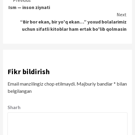
Continue
Previous
Ism — inson ziynati
Reading
Next
“Bir bor ekan, bir yo'q ekan…” yoxud bolalarimiz
uchun sifatli kitoblar ham ertak bo'lib qolmasin
Fikr bildirish
Email manzilingiz chop etilmaydi.
Majburiy bandlar
*
bilan
belgilangan
Sharh