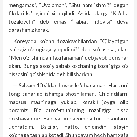
mengamas”, “Uyalaman”, “Shu ham ishmi?” degan
fikr­lari ko'nglimni xira qiladi. Aslida ularga “Ko'cha
tozalovchi” deb emas “Tabiat fidoyisi” deya
qarashimiz kerak.
Koreyada ko'cha tozalovchilardan “Qilayotgan
ishingiz o'zingizga yoqadimi?” deb so'rashsa, ular:
“Men o'z ishimdan faxrlanaman” deb javob berishar
ekan. Bunga asosiy sabab ko'chaning tozaligiga o'z
hissasini qo'shishida deb bilisharkan.
— Salkam 10 yildan buyon ko'chadaman. Har kuni
tong saharlab ishimga shoshilaman. Chiqindilarni
maxsus mashinaga yuklab, kerakli joyga olib
boramiz. Biz atrof-muhitning tozaligiga hissa
qo'shayapmiz. Fao­liyatim davomida turli insonlarni
uchratdim. Ba'zilar, hatto, chiqindini atayin
ko'chaga tashlab ketadi. Shundayam hech ham xafa