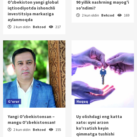
O'zbekiston yangi global
90 yillik nashrning mayog'i
iqtisodiyotda ishonchli
so'ndimi?
investitsiya markaziga
2 kun oldin
Behzod
169
aylanmoqda
2 kun oldin
Behzod
217
G'urur
Huquq
Yangi O'zbekistonsan –
Uy olishdagi eng katta
mangu O'zbekistonsan!
xato: uyni arzon
ko'rsatish keyin
2 kun oldin
Behzod
155
qimmatga tushishi