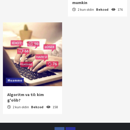
mumkin
2 kun oldin
Behzod
176
Muammo
Algoritm va til: kim
g'olib?
2 kun oldin
Behzod
158