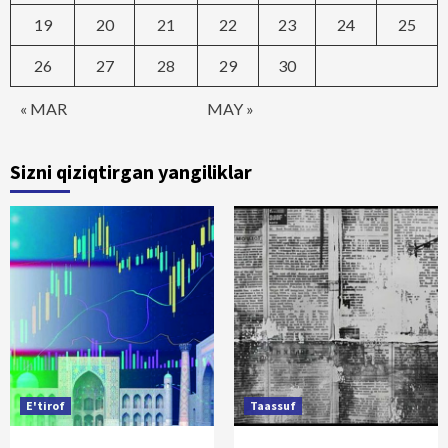
19
20
21
22
23
24
25
26
27
28
29
30
« MAR
MAY »
Sizni qiziqtirgan yangiliklar
E'tirof
Taassuf