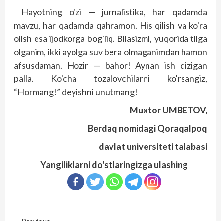
Hayotning o'zi — jurnalis­tika, har qadamda
mavzu, har qadamda qahramon. His qilish va ko'ra
olish esa ijodkorga bog'liq. Bilasizmi, yuqorida tilga
olganim, ikki ayolga suv bera olmaganimdan hamon
afsusdaman. Hozir — bahor! Aynan ish qizigan
palla. Ko'cha tozalovchilarni ko'rsangiz,
“Hormang!” deyishni unutmang!
Muxtor UMBETOV,
Berdaq nomidagi Qoraqalpoq
davlat universiteti talabasi
Yangiliklarni do'stlaringizga ulashing