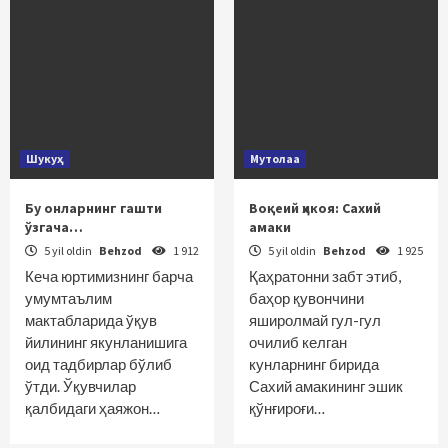
Шукуҳ
Мутолаа
Бу онларнинг гашти
Воқеий ҳикоя: Сахий
ўзгача…
амаки
5 yil oldin
Behzod
1 912
5 yil oldin
Behzod
1 925
Кеча юртимизнинг барча
Қаҳратонни забт этиб,
умумтаълим
баҳор қувончини
мактабларида ўқув
яширолмай гул-гул
йилининг якунланишига
очилиб келган
оид тадбирлар бўлиб
кунларнинг бирида
ўтди. Ўқувчилар
Сахий амакининг эшик
қалбидаги ҳаяжон…
қўнғироғи…