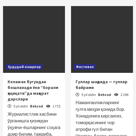
Ҳудудий нашрлар
Фестивал
Келажак бугундан
Гуллар шаҳрида — гуллар
бошланади ёки “Хоразм
байрами
ҳақиқати”да маҳорат
5 yil oldin
Behzod
2 246
дарслари
Наманганликларнинг
5 yil oldin
Behzod
1 715
гулга меҳри қонида бор.
Журналистлик касбини
Хонадонига кирсангиз,
ўрганишга қизиққан
томорқасининг чор
ўқувчи-ёшларнинг соҳага
атрофи гул билан
доир билим, тажриба,
ўралган, баҳри-дилингиз