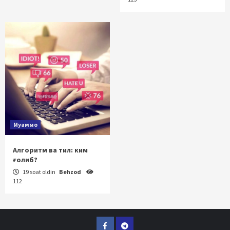
Муаммо
Алгоритм ва тил: ким
ғолиб?
19 soat oldin
Behzod
112
Facebook
Telegram