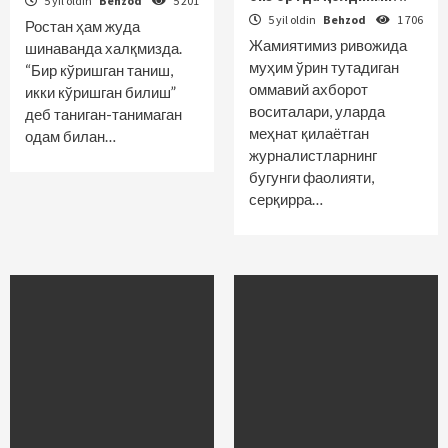
5 yil oldin
Behzod
5 201
5 yil oldin
Behzod
1 706
Ростан ҳам жуда
Жамиятимиз ривожида
шинаванда халқмизда.
муҳим ўрин тутадиган
“Бир кўришган таниш,
оммавий ахборот
икки кўришган билиш”
воситалари, уларда
деб таниган-танимаган
меҳнат қилаётган
одам билан…
журналистларнинг
бугунги фаолияти,
серқирра…