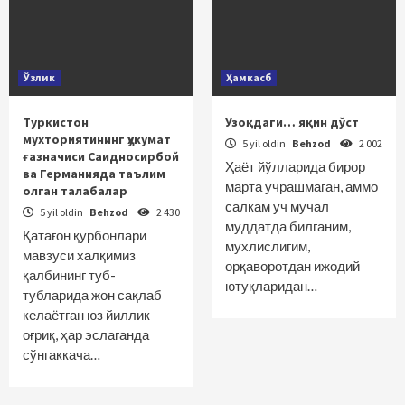
Ўзлик
Ҳамкасб
Туркистон
Узоқдаги… яқин дўст
мухториятининг ҳукумат
5 yil oldin
Behzod
2 002
ғазначиси Саидносирбой
Ҳаёт йўлларида бирор
ва Германияда таълим
марта учрашмаган, аммо
олган талабалар
салкам уч мучал
5 yil oldin
Behzod
2 430
муддатда билганим,
Қатағон қурбонлари
мухлислигим,
мавзуси халқимиз
орқаворотдан ижодий
қалбининг туб-
ютуқларидан…
тубларида жон сақлаб
келаётган юз йиллик
оғриқ, ҳар эслаганда
сўнгаккача…