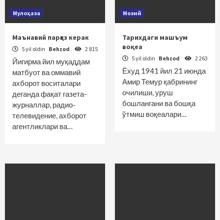
Мулоҳаза
Мозий
Маънавий парҳез керак
Тарихдаги машъум
воқеа
5 yil oldin
Behzod
2 815
5 yil oldin
Behzod
2 263
Йигирма йил муқаддам
Ёхуд 1941 йил 21 июнда
матбуот ва оммавий
Амир Темур қабрининг
ахборот воситалари
очилиши, уруш
деганда фақат газета-
бошлангани ва бошқа
журналлар, радио-
ўтмиш воқеалари…
телевидение, ахборот
агентликлари ва…