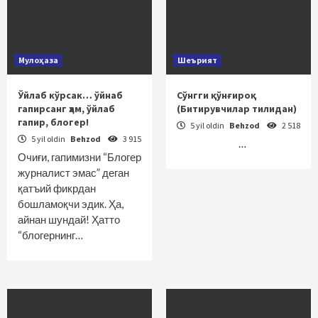
Мулоҳаза
Шеърият
Ўйлаб кўрсак… ўйнаб
Сўнгги қўнғироқ
гапирсанг ҳам, ўйлаб
(Битирувчилар тилидан)
гапир, блогер!
5 yil oldin
Behzod
2 518
5 yil oldin
Behzod
3 915
…
Очиғи, гапимизни “Блогер
журналист эмас” деган
қатъий фикрдан
бошламоқчи эдик. Ҳа,
айнан шундай! Ҳатто
“блогернинг…