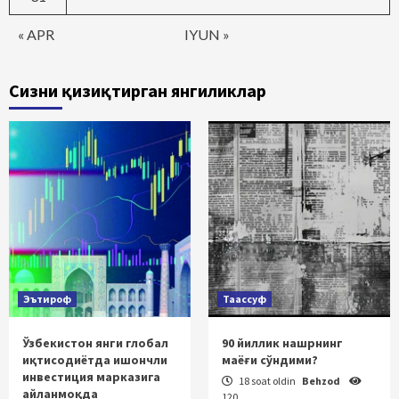
« APR
IYUN »
Сизни қизиқтирган янгиликлар
Эътироф
Таассуф
Ўзбекистон янги глобал
90 йиллик нашрнинг
иқтисодиётда ишончли
маёғи сўндими?
инвестиция марказига
18 soat oldin
Behzod
айланмоқда
120