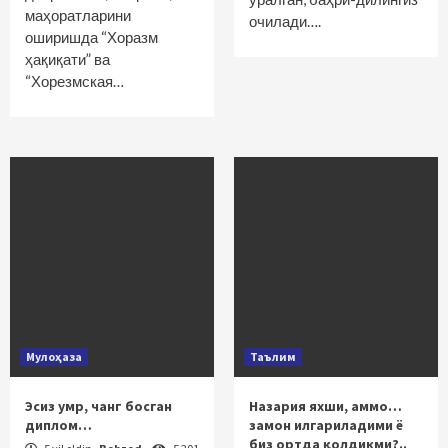
маҳоратларини
очилади….
оширишда “Хоразм
ҳақиқати” ва
“Хорезмская…
Мулоҳаза
Таълим
Эсиз умр, чанг босган
Назария яхши, аммо…
диплом…
замон илгариладими ё
биз ортда қолдикми?..