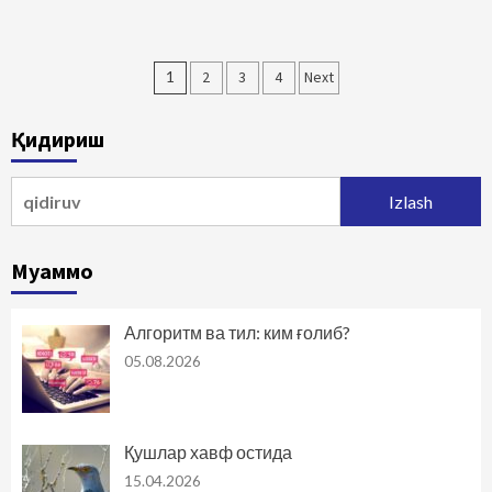
Maqolalar
1
2
3
4
Next
bo‘yicha
Қидириш
harakatlanish
Qidirshish:
Муаммо
Алгоритм ва тил: ким ғолиб?
05.08.2026
Қушлар хавф остида
15.04.2026