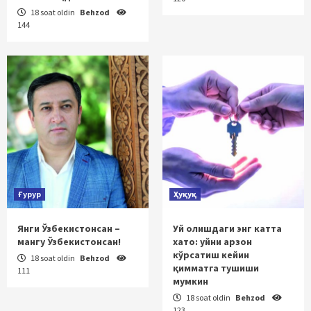
18 soat oldin
Behzod
144
Ғурур
Ҳуқуқ
Янги Ўзбекистонсан –
Уй олишдаги энг катта
мангу Ўзбекистонсан!
хато: уйни арзон
кўрсатиш кейин
18 soat oldin
Behzod
қимматга тушиши
111
мумкин
18 soat oldin
Behzod
123