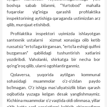
boshqa sabab bilanmi, “Yurt­obod” mahalla
fuqarolar yig'iniga qarashli profilaktika
inspektorining aytishiga qaraganda ustimizdan arz
qilib, murojaat etishibdi.
Profilaktika inspektori uyimizda ishlayotgan
santexnik ustalarni xizmat xonasiga olib ketib
ruxsatsiz “erto'laga kirgansan, “erto'la eshigi qulfini
buzgansan” qabilidagi tushuntirish xatlarini
yozdiribdi. Vaholanki, shirkatga bir necha bor
qo'ng'iroq qilib, ularni ogohlantirganmiz.
Qolaversa, yuqorida aytilgan kommunal
sohasidagi muammolar o'z-o'zidan paydo
bo'lmagan. O'z ishiga mas'uliyatsizlik bilan qarash
oqibatida yuzaga kelgan desak yanglishmaymiz.
Kichkina muammolar o'z vaqtida oldi olinmasa, yillar
o'tib katta sarf xarajatlarni keltirib chiqaradigan