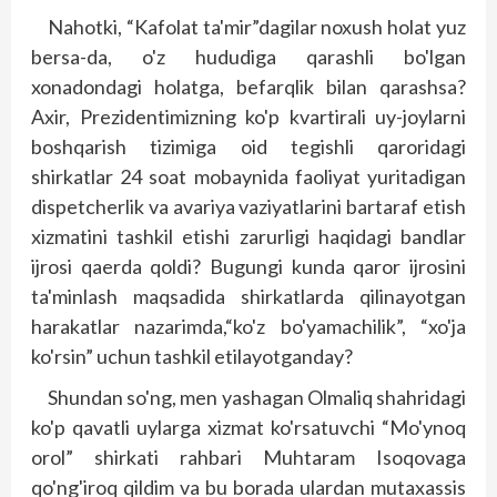
Nahotki, “Kafolat ta'mir”dagilar noxush holat yuz
bersa-da, o'z hududiga qarashli bo'lgan
xonadondagi holatga, befarqlik bilan qarashsa?
Axir, Prezidentimizning ko'p kvartirali uy-joylarni
boshqarish tizimiga oid tegishli qaroridagi
shirkatlar 24 soat mobaynida faoliyat yuritadigan
dispetcherlik va avariya vaziyatlarini bartaraf etish
xizmatini tashkil etishi zarurligi haqidagi bandlar
ijrosi qaerda qoldi? Bugungi kunda qaror ijrosini
ta'minlash maqsadida shirkatlarda qilinayotgan
harakatlar nazarimda,“ko'z bo'yamachilik”, “xo'ja
ko'rsin” uchun tashkil etilayotganday?
Shundan so'ng, men yashagan Olmaliq shahridagi
ko'p qavatli uylarga xizmat ko'rsatuvchi “Mo'ynoq
orol” shirkati rahbari Muhtaram Isoqovaga
qo'ng'iroq qildim va bu borada ulardan mutaxassis