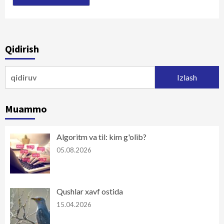
Qidirish
Qidirshish:
Muammo
Algoritm va til: kim g'olib?
05.08.2026
Qushlar xavf ostida
15.04.2026