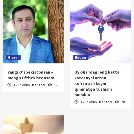
G'urur
Huquq
Yangi O'zbekistonsan –
Uy olishdagi eng katta
mangu O'zbekistonsan!
xato: uyni arzon
ko'rsatish keyin
3 kun oldin
Behzod
173
qimmatga tushishi
mumkin
3 kun oldin
Behzod
203