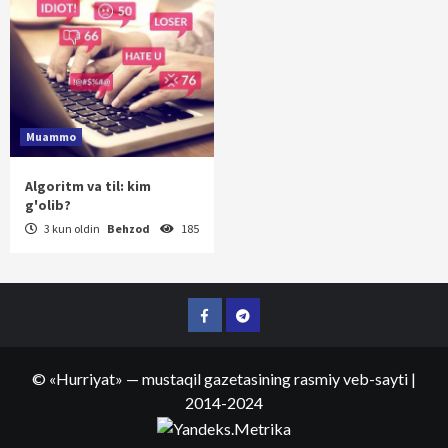
Muammo
Algoritm va til: kim
g'olib?
3 kun oldin
Behzod
185
Facebook
Telegram
©
«Hurriyat»
— mustaqil gazetasining rasmiy veb-sayti
|
2014-2024