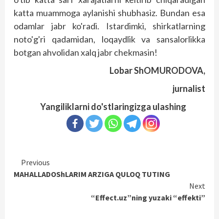
katta muammoga aylanishi shubhasiz. Bundan esa
odamlar jabr ko'radi. Istardimki, shirkatlarning
noto'g'ri qadamidan, loqaydlik va sansalorlikka
botgan ahvolidan xalq jabr chekmasin!
Lobar ShOMURODOVA,
jurnalist
Yangiliklarni do'stlaringizga ulashing
Continue
Previous
MAHALLADOShLARIM ARZIGA QULOQ TUTING
Reading
Next
“Effect.uz”ning yuzaki “effekti”