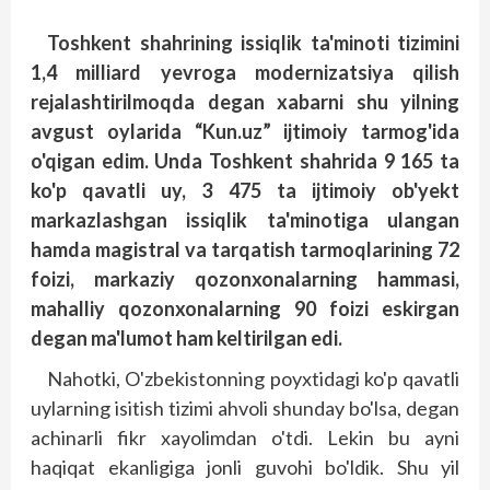
Toshkent shahrining issiqlik ta'minoti tizimini
1,4 milliard yevroga modernizatsiya qilish
rejalashtirilmoqda degan xabarni shu yilning
avgust oylarida “Kun.uz” ijtimoiy tarmog'ida
o'qigan edim. Unda Toshkent shahrida 9 165 ta
ko'p qavatli uy, 3 475 ta ijtimoiy ob'yekt
markazlashgan issiqlik ta'minotiga ulangan
hamda magistral va tarqatish tarmoqlarining 72
foizi, markaziy qozonxonalarning hammasi,
mahalliy qozonxonalarning 90 foizi eskirgan
degan ma'lumot ham keltirilgan edi.
Nahotki, O'zbekistonning poyxtidagi ko'p qavatli
uylarning isitish tizimi ahvoli shunday bo'lsa, degan
achinarli fikr xayolimdan o'tdi. Lekin bu ayni
haqiqat ekanligiga jonli guvohi bo'ldik. Shu yil