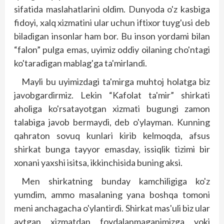
sifatida maslahatlarini oldim. Dunyoda o'z kasbiga
fidoyi, xalq xizmatini ular uchun iftixor tuyg'usi deb
biladigan insonlar ham bor. Bu inson yordami bilan
“falon” pulga emas, uyimiz oddiy oilaning cho'ntagi
ko'taradigan mablag'ga ta'mirlandi.
Mayli bu uyimizdagi ta'mirga muhtoj holatga biz
javobgardirmiz. Lekin “Kafolat ta'mir” shirkati
aholiga ko'rsatayotgan xizmati bugungi zamon
talabiga javob bermaydi, deb o'ylayman. Kunning
qahraton sovuq kunlari kirib kelmoqda, afsus
shirkat bunga tayyor emasday, issiqlik tizimi bir
xonani yaxshi isitsa, ikkinchisida buning aksi.
Men shirkatning bunday kamchiligiga ko'z
yumdim, ammo masalaning yana boshqa tomoni
meni anchagacha o'ylantirdi. Shirkat mas'uli biz ular
ayt­gan xizmatdan foydalanmaganimizga yoki