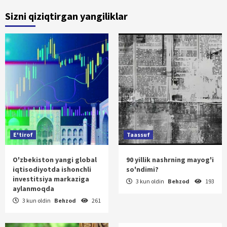
Sizni qiziqtirgan yangiliklar
E'tirof
Taassuf
O'zbekiston yangi global
90 yillik nashrning mayog'i
iqtisodiyotda ishonchli
so'ndimi?
investitsiya markaziga
3 kun oldin
Behzod
193
aylanmoqda
3 kun oldin
Behzod
261