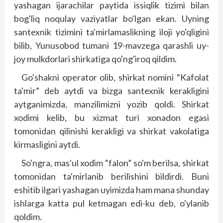
yashagan ijarachilar paytida issiqlik tizimi bilan
bog'liq noqulay vaziyatlar bo'lgan ekan. Uyning
santexnik tizimini ta'mirlamaslikning iloji yo'qligini
bilib, Yunusobod tumani 19-mavzega qarashli uy-
joy mulkdorlari shirkatiga qo'ng'iroq qildim.
Go'shakni operator olib, shirkat nomini “Kafolat
ta'mir” deb aytdi va bizga santexnik kerakligini
aytganimizda, manzilimizni yozib qoldi. Shirkat
xodimi kelib, bu xizmat turi xonadon egasi
tomonidan qilinishi kerakligi va shirkat vakolatiga
kirmasligini aytdi.
So'ngra, mas'ul xodim “falon” so'm berilsa, shirkat
tomonidan ta'mirlanib berilishini bildirdi. Buni
eshitib ilgari yashagan uyimizda ham mana shunday
ishlarga katta pul ketmagan edi-ku deb, o'ylanib
qoldim.