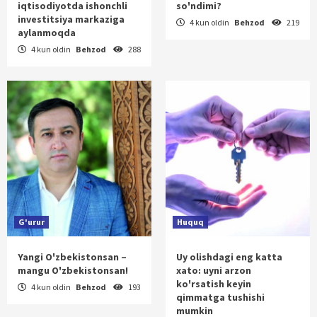
iqtisodiyotda ishonchli
so'ndimi?
investitsiya markaziga
4 kun oldin
Behzod
219
aylanmoqda
4 kun oldin
Behzod
288
G'urur
Huquq
Yangi O'zbekistonsan –
Uy olishdagi eng katta
mangu O'zbekistonsan!
xato: uyni arzon
ko'rsatish keyin
4 kun oldin
Behzod
193
qimmatga tushishi
mumkin