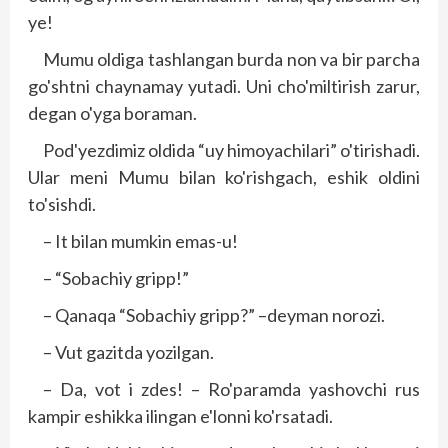
ye!
Mumu oldiga tashlangan burda non va bir parcha
go'shtni chaynamay yutadi. Uni cho'miltirish zarur,
degan o'yga boraman.
Pod'yezdimiz oldida “uy himoyachilari” o'tirishadi.
Ular meni Mumu bilan ko'rishgach, eshik oldini
to'sishdi.
– It bilan mumkin emas-u!
– “Sobachiy gripp!”
– Qanaqa “Sobachiy gripp?” –deyman norozi.
– Vut gazitda yozilgan.
– Da, vot i zdes! – Ro'paramda yashovchi rus
kampir eshikka ilingan e'lonni ko'rsatadi.