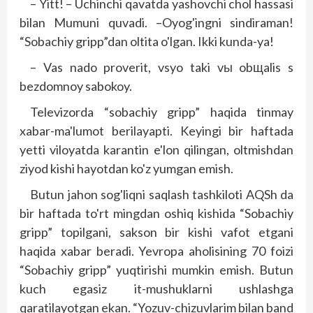
– Yitt! – Uchinchi qavatda yashovchi chol hassasi
bilan Mumuni quvadi. –Oyog'ingni sindiraman!
“Sobachiy gripp”dan oltita o'lgan. Ikki kunda-ya!
– Vas nado proverit, vsyo taki vы obщalis s
bezdomnoy sabokoy.
Televizorda “sobachiy gripp” haqida tinmay
xabar-ma'lumot berilayapti. Keyingi bir haftada
yetti viloyatda karantin e'lon qilingan, oltmishdan
ziyod kishi hayotdan ko'z yumgan emish.
Butun jahon sog'liqni saqlash tashkiloti AQSh da
bir haftada to'rt mingdan oshiq kishida “Sobachiy
gripp” topilgani, sakson bir kishi vafot etgani
haqida xabar beradi. Yevropa aholisining 70 foizi
“Sobachiy gripp” yuqtirishi mumkin emish. Butun
kuch egasiz it-mushuklarni ushlashga
qaratilayotgan ekan. “Yozuv-chizuvlarim bilan band