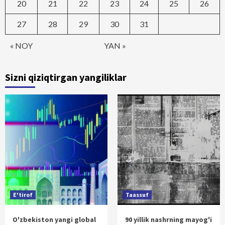
20
21
22
23
24
25
26
27
28
29
30
31
« NOY
YAN »
Sizni qiziqtirgan yangiliklar
E'tirof
Taassuf
O'zbekiston yangi global
90 yillik nashrning mayog'i