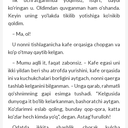
Ilk uchratganimda yoqimsiz, isqirt, daydi
ko'ringan u. Oldimdan quvganman ham o'shanda.
Keyin uning yo'lakda tikilib yotishiga ko'nikib
qoldim.
– Ma, ol!
U nonni tishlaganicha kafe orqasiga chopgan va
ko'p o'tmay qaytib kelgan.
– Mumu aqlli it, faqat zabonsiz. – Kafe egasi uni
ikki yildan beri shu atrofda yurishini, kafe orqasida
ini va kuchukchalari borligini aytgach, nonni qaerga
tashlab kelganini bilganman. – Unga qarab, rahmatli
qo'shnimning gapi esimga tushadi. “Kelgusida
dunyoga it bo'lib kelarkanman, bashoratchi aytgan.
Ko'zlarimni eslab qoling, bunday qop-qora, katta
ko'zlar hech kimda yo'q”, degan. Astag'furulloh!
Odatda ikkita shashlik, chorak kulcha