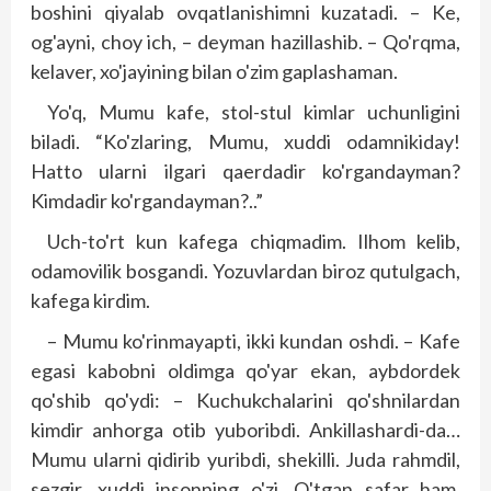
boshini qiyalab ovqatlanishimni kuzatadi. – Ke,
og'ayni, choy ich, – deyman hazillashib. – Qo'rqma,
kelaver, xo'jayining bilan o'zim gaplashaman.
Yo'q, Mumu kafe, stol-stul kimlar uchunligini
biladi. “Ko'zlaring, Mumu, xuddi odamnikiday!
Hatto ularni ilgari qaerdadir ko'rgandayman?
Kimdadir ko'rgandayman?..”
Uch-to'rt kun kafega chiqmadim. Ilhom kelib,
odamovilik bosgandi. Yozuvlardan biroz qutulgach,
kafega kirdim.
– Mumu ko'rinmayapti, ikki kundan oshdi. – Kafe
egasi kabobni oldimga qo'yar ekan, aybdordek
qo'shib qo'ydi: – Kuchukchalarini qo'shnilardan
kimdir anhorga otib yuboribdi. Ankillashardi-da…
Mumu ularni qidirib yuribdi, shekilli. Juda rahmdil,
sezgir, xuddi insonning o'zi. O'tgan safar ham,