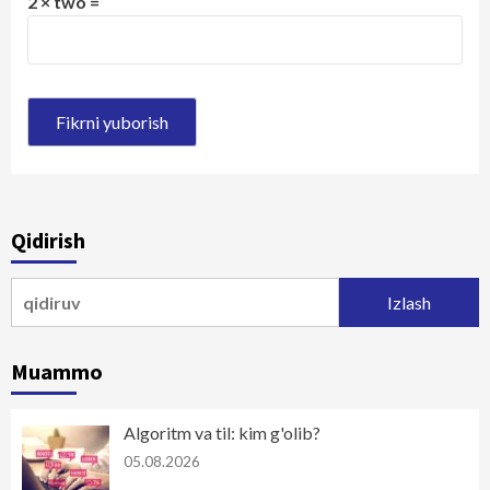
2 × two =
Qidirish
Qidirshish:
Muammo
Algoritm va til: kim g'olib?
05.08.2026