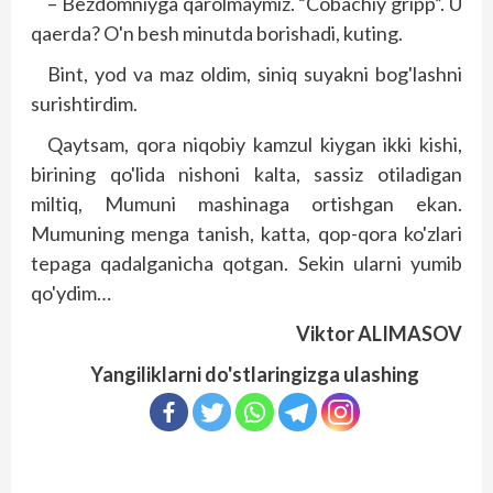
– Bezdomniyga qarolmaymiz. “Cobachiy gripp”. U
qaerda? O'n besh minutda borishadi, kuting.
Bint, yod va maz oldim, siniq suyakni bog'lashni
surishtirdim.
Qaytsam, qora niqobiy kamzul kiygan ikki kishi,
birining qo'lida nishoni kalta, sassiz otiladigan
miltiq, Mumuni mashinaga ortishgan ekan.
Mumuning menga tanish, katta, qop-qora ko'zlari
tepaga qadalganicha qotgan. Sekin ularni yumib
qo'ydim…
Viktor ALIMASOV
Yangiliklarni do'stlaringizga ulashing