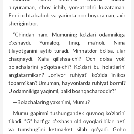
buyuraman, choy ichib, yon-atrofni kuzataman.
Endi uchta kabob va yarimta non buyuraman, axir
sherigim bor.
“Chindan ham, Mumuning ko'zlari odamnikiga
o'xshaydi. Yumaloq, tiniq, ma'noli. Nima
tilayotganini aytib turadi. Minnatdor bo'lsa, ular
chaqnaydi. Xafa qilishsa-chi? Och qolsa yoki
bolachalarini yo'qotsa-chi? Ko'zlari bu holatlarini
anglatarmikan? Jonivor ruhiyati ko'zida in'ikos
toparmikan? Umuman, hayvonlarda ruhiyat bormi?
U odamnikiga yaqinmi, balki bosh­qacharoqdir?”
—Bolachalaring yaxshimi, Mumu?
Mumu gapimni tushungandek quvnoq ko'zlarini
tikadi. “G” harfiga o'xshash old oyoqlari bilan beti
va tumshug'ini ketma-ket silab qo'yadi. Goho