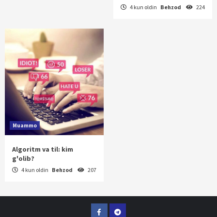
4 kun oldin
Behzod
224
Muammo
Algoritm va til: kim
g'olib?
4 kun oldin
Behzod
207
Facebook
Telegram