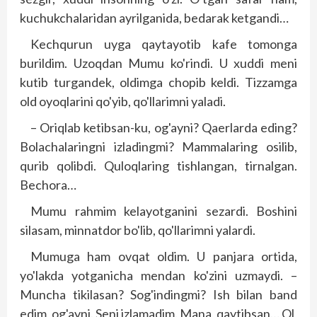
kuchukchalaridan ayrilganida, bedarak ketgandi…
Kechqurun uyga qaytayotib kafe tomonga
burildim. Uzoqdan Mumu ko'rindi. U xuddi meni
kutib turgandek, oldimga chopib keldi. Tizzamga
old oyoqlarini qo'yib, qo'llarimni yaladi.
– Oriqlab ketibsan-ku, og'ayni? Qaerlarda eding?
Bolachalaringni izladingmi? Mammalaring osilib,
qurib qolibdi. Quloqlaring tish­langan, tirnalgan.
Bechora…
Mumu rahmim kelayotganini sezardi. Boshini
silasam, minnatdor bo'lib, qo'llarimni yalardi.
Mumuga ham ovqat oldim. U panjara ortida,
yo'lakda yotganicha mendan ko'zini uzmaydi. –
Muncha tikilasan? Sog'indingmi? Ish bilan band
edim, og'ayni. Seni izlamadim. Mana, qaytibsan… Ol,