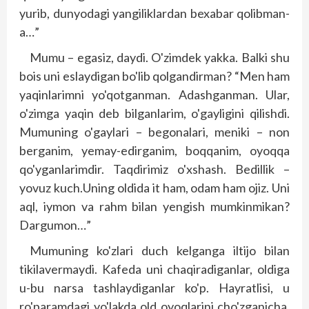
yurib, dunyodagi yangiliklardan bexabar qolibman-
a…”
Mumu – egasiz, daydi. O'zimdek yakka. Balki shu
bois uni eslaydigan bo'lib qolgandirman? “Men ham
yaqinlarimni yo'qotganman. Adashganman. Ular,
o'zimga yaqin deb bilganlarim, o'gayligini qilishdi.
Mumuning o'gaylari – begonalari, meniki – non
berganim, yemay-edirganim, boqqanim, oyoqqa
qo'yganlarimdir. Taqdirimiz o'xshash. Bedillik –
yovuz kuch.Uning oldida it ham, odam ham ojiz. Uni
aql, iymon va rahm bilan yengish mumkinmikan?
Dargumon…”
Mumuning ko'zlari duch kelganga iltijo bilan
tikilavermaydi. Kafeda uni chaqiradiganlar, oldiga
u-bu narsa tashlaydiganlar ko'p. Hayratlisi, u
ro'paramdagi yo'lakda old oyoqlarini cho'zganicha,