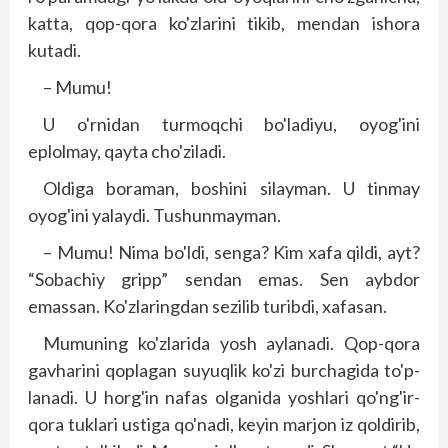
katta, qop-qora ko'zlarini tikib, mendan ishora
kutadi.
– Mumu!
U o'rnidan turmoqchi bo'ladiyu, oyog'ini
eplolmay, qayta cho'ziladi.
Oldiga boraman, boshini silayman. U tinmay
oyog'ini yalaydi. Tushunmayman.
– Mumu! Nima bo'ldi, senga? Kim xafa qildi, ayt?
“Sobachiy gripp” sendan emas. Sen aybdor
emassan. Ko'zlaringdan sezilib turibdi, xafasan.
Mumuning ko'zlarida yosh aylanadi. Qop-qora
gavharini qoplagan suyuqlik ko'zi burchagida to'p­
lanadi. U horg'in nafas olganida yoshlari qo'ng'ir-
qora tuklari ustiga qo'nadi, keyin marjon iz qoldirib,