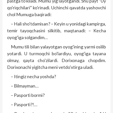
pastga to'kiladi. Mumu yig'layotgandi. Shu payt “Uy
qo'riqchilari” ko'rinadi. Uchinchi qavatda yashovchi
chol Mumuga baqiradi:
– Hali sho'tdamisan? – Keyin u yonidagi kampirga,
temir tayoqchasini silkitib, maqtanadi: – Kecha
oyog'iga solgandim…
Mumu tili bilan yalayotgan oyog'ining yarmi osilib
yotardi. U turmoqchi bo'lardiyu, oyog'iga tayana
olmay, qayta cho'zilardi. Dorixonaga chop­dim.
Dorixonachi yigitcha meni vetdo'xtirga uladi.
– Itingiz necha yoshda?
– Bilmayman…
– Pasporti bormi?
– Pasporti?!…