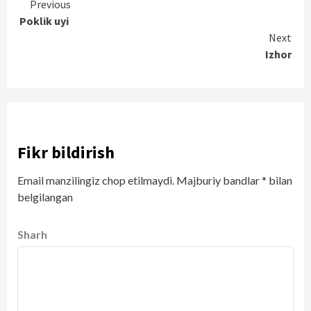
Continue
Previous
Poklik uyi
Reading
Next
Izhor
Fikr bildirish
Email manzilingiz chop etilmaydi.
Majburiy bandlar
*
bilan
belgilangan
Sharh