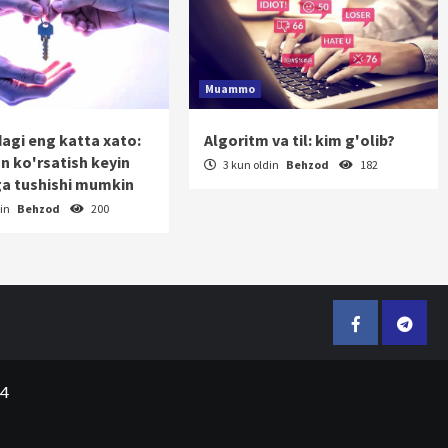
Muammo
dagi eng katta xato:
Algoritm va til: kim g'olib?
on ko'rsatish keyin
3 kun oldin
Behzod
182
a tushishi mumkin
din
Behzod
200
Facebook
Telegr
24