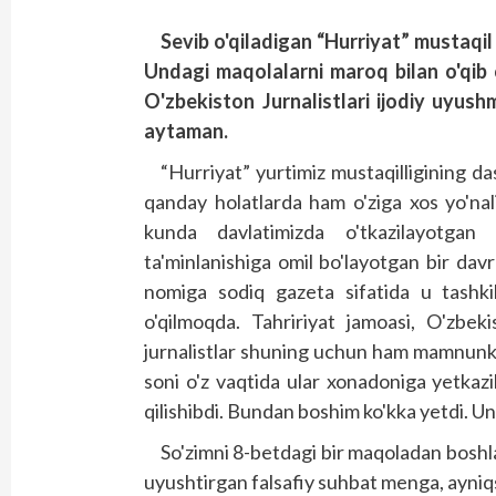
Sevib o'qiladigan “Hurriyat” mustaqil
Undagi maqolalarni maroq bilan o'qib 
O'zbekiston Jurnalistlari ijodiy uyus
aytaman.
“Hurriyat” yurtimiz mustaqilligining da
qanday holatlarda ham o'ziga xos yo'na
kunda davlatimizda o'tkazilayotgan 
ta'minlanishiga omil bo'layotgan bir dav
nomiga sodiq gazeta sifatida u tashk
o'qilmoqda. Tahririyat jamoasi, O'zbeki
jurnalistlar shuning uchun ham mamnunki, 
soni o'z vaqtida ular xonadoniga yetka
qilishibdi. Bundan boshim ko'kka yetdi. U
So'zimni 8-betdagi bir maqoladan boshl
uyushtirgan falsafiy suhbat menga, ayniqsa