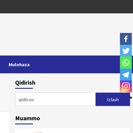
Mulohaza
Qidirish
Qidirshish:
Muammo