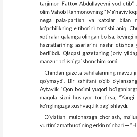
tarjimon Fattox Abdullayevni yod etib”, 
olim Vahob Rahmonovning “Ma'naviy loqay
nega pala-partish va xatolar bilan 
ko'pchilikning e'tiborini tortishi aniq. 
xotiralar qalamga olingan bo'lsa, keyingi
hazratlarining asarlarini nashr etishda y
berilibdi. Qisqasi gazetaning joriy yild
manzur bo'lishiga ishonchim komil.
Chindan gazeta sahifalarining mavzu ji
qo'ymaydi. Bir sahifani o'qib o'ylansan
Aytaylik “Qon bosimi yuqori bo'lganlarga
maqola sizni hushyor torttirsa, “Yangi
ko'nglingizga xushvaqtlik bag'ish­laydi.
O'ylatish, mulohazaga chorlash, ma'lu
yurtimiz matbuotining erkin minbari — “H