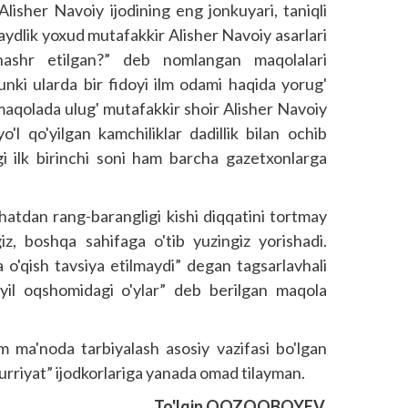
Alisher Navoiy ijodining eng jonkuyari, taniqli
dlik yoxud mutafakkir Alisher Navoiy asarlari
nashr etilgan?” deb nomlangan maqolalari
Chunki ularda bir fidoyi ilm odami haqida yorug'
 maqolada ulug' mutafakkir shoir Alisher Navoiy
o'l qo'yilgan kamchiliklar dadillik bilan ochib
agi ilk birinchi soni ham barcha gazetxonlarga
hatdan rang-barangligi kishi diqqatini tortmay
giz, boshqa sahifaga o'tib yuzingiz yorishadi.
 o'qish tavsiya etilmaydi” degan tagsarlavhali
 yil oqshomidagi o'ylar” deb berilgan maqola
m ma'noda tarbiyalash asosiy vazifasi bo'lgan
urriyat” ijodkorlariga yanada omad tilayman.
To'lqin QOZOQBOYEV,