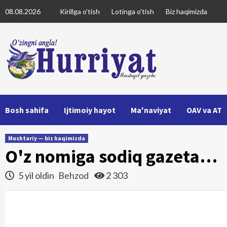
Skip
08.08.2026
Kirillga o'tish
Lotinga o'tish
Biz haqimizda
to
content
Bosh sahifa
Ijtimoiy hayot
Ma'naviyat
OAV va AT
Mushtariy — biz haqimizda
O'z nomiga sodiq gazeta…
5 yil oldin
Behzod
2 303