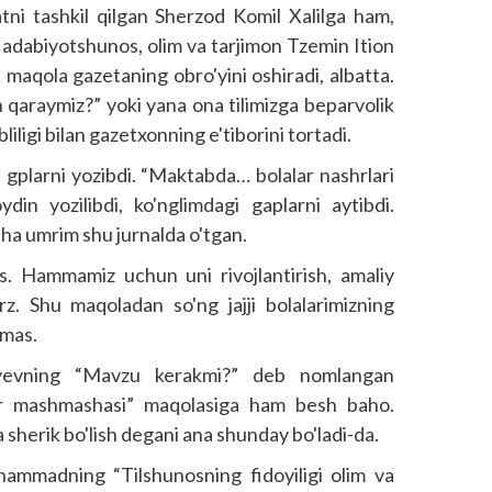
ni tashkil qilgan Sherzod Komil Xalilga ham,
k adabiyotshunos, olim va tarjimon Tzemin Ition
aqola gazetaning obro'yini oshiradi, albatta.
qaraymiz?” yoki yana ona tilimizga beparvolik
liligi bilan gazetxonning e'tiborini tortadi.
q gplarni yozibdi. “Maktabda… bolalar nashrlari
din yozilibdi, ko'nglimdagi gaplarni aytibdi.
cha umrim shu jurnalda o'tgan.
as. Hammamiz uchun uni rivojlantirish, amaliy
z. Shu maqoladan so'ng jajji bolalarimizning
emas.
boyevning “Mavzu kerakmi?” deb nomlangan
tr mashmashasi” maqolasiga ham besh baho.
 sherik bo'lish degani ana shunday bo'ladi-da.
ammadning “Tilshunosning fidoyiligi olim va