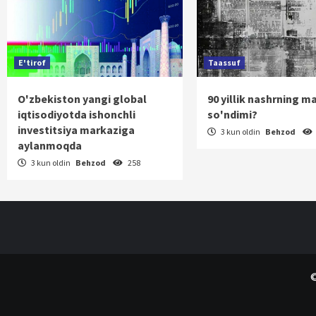
E'tirof
Taassuf
O'zbekiston yangi global
90 yillik nashrning m
iqtisodiyotda ishonchli
so'ndimi?
investitsiya markaziga
3 kun oldin
Behzod
aylanmoqda
3 kun oldin
Behzod
258