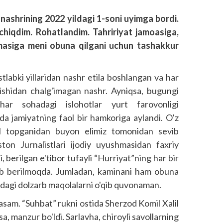
 nashrining 2022 yildagi 1-soni uyimga bordi.
chiqdim. Rohatlandim. Tahririyat jamoasiga,
hmasiga meni obuna qilgani uchun tashakkur
stlabki yillaridan nashr etila boshlangan va har
lishidan chalg'imagan nashr. Ayniqsa, bugungi
har sohadagi islohotlar yurt farovonligi
rda jamiyatning faol bir hamkoriga aylandi. O'z
il topganidan buyon elimiz tomonidan sevib
s­ton Jurnalistlari ijodiy uyushmasidan faxriy
berilgan e'tibor tufayli “Hurriyat”ning har bir
zib berilmoqda. Jumladan, kaminani ham obuna
ndagi dolzarb maqolalarni o'qib quvonaman.
asam. “Suhbat” rukni ostida Sherzod Komil Xalil
, manzur bo'ldi. Sarlavha, chiroyli savollarning