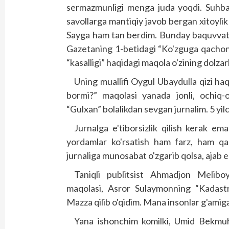
sermazmunligi menga juda yoqdi. Suhbat
savollarga mantiqiy javob bergan xitoyli
Sayga ham tan berdim. Bunday baquvvat m
Gazetaning 1-betidagi “Ko'zguga qachon 
“kasalligi” haqidagi maqola o'zining dolzarb
Uning muallifi Oygul Ubaydulla qizi ha
bormi?” maqolasi yanada jonli, ochiq-oy
“Gulxan” bolalikdan sevgan jurnalim. 5 yil
Jurnalga e'tiborsizlik qilish kerak em
yordamlar ko'rsatish ham farz, ham qar
jurnaliga munosabat o'zgarib qolsa, ajab 
Taniqli publitsist Ahmadjon Meli
maqolasi, Asror Sulaymonning “Kadas
Mazza qilib o'qidim. Mana insonlar g'amiga
Yana ishonchim komilki, Umid Bekmuh