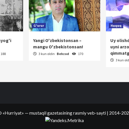
G'urur
Huquq
ayog'i
Yangi O'zbekistonsan –
Uy olish
mangu O'zbekistonsan!
uyni arz
qimmatg
188
3 kun oldin
Behzod
170
3 kun ol
©
«Hurriyat»
— mustaqil gazetasining rasmiy veb-sayti
| 2014-20