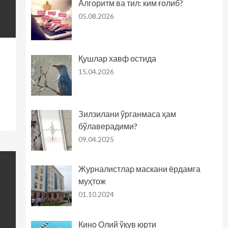
Алгоритм ва тил: ким ғолиб?
05.08.2026
Қушлар хавф остида
15.04.2026
Зилзилани ўрганмаса ҳам
бўлаверадими?
09.04.2025
Журналистлар маскани ёрдамга
муҳтож
01.10.2024
Кино Олий ўқув юрти