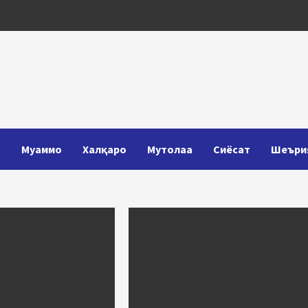
Т
Муаммо
Халқаро
Мутолаа
Сиёсат
Шеъри