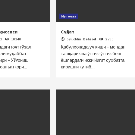
Мутолаа
 қиссаси
Суҳбат
od
10 240
5 yil oldin
Behzod
2 735
аги ғоят гўзал,
Қабулхонада уч киши – мендан
гли муҳаббат
ташқари яна ўттиз-ўттиз беш
ири – Уйғониш
ёшлардаги икки йигит суҳбатга
 санъаткори…
киришни кутиб…