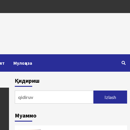
ят
Мулоҳаза
Қидириш
Qidirshish:
Муаммо