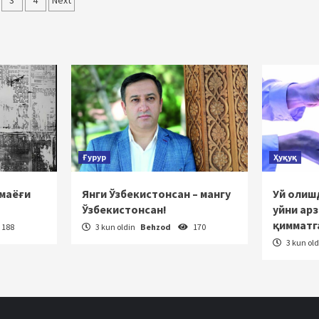
lalar
3
4
Next
icha
katlanish
Ғурур
Ҳуқуқ
 маёғи
Янги Ўзбекистонсан – мангу
Уй олишд
Ўзбекистонсан!
уйни ар
қимматг
188
3 kun oldin
Behzod
170
3 kun ol