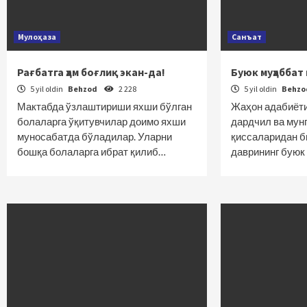
Мулоҳаза
Санъат
Рағбатга ҳам боғлиқ экан-да!
Буюк муҳаббат
5 yil oldin
Behzod
2 228
5 yil oldin
Behz
Мактабда ўзлаштириши яхши бўлган
Жаҳон адабиётид
болаларга ўқитувчилар доимо яхши
дардчил ва мун
муносабатда бўладилар. Уларни
қиссаларидан б
бошқа болаларга ибрат қилиб…
даврининг буюк