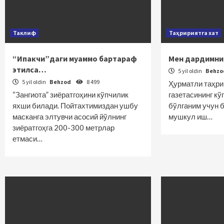
Таклиф
Таҳририятга хат
“Ипакчи”даги муаммо бартараф
Мен дардимни 
этилса…
5 yil oldin
Behz
5 yil oldin
Behzod
8 499
Ҳурматли таҳрир
“Зангиота” зиёратгоҳини кўпчилик
газетасининг кў
яхши билади. Пойтахтимиздан ушбу
бўлганим учун 
масканга элтувчи асосий йўлнинг
мушкул иш…
зиёратгоҳга 200-300 метр­лар
етмаси…