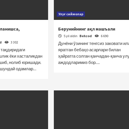
Улуғ сиймолар
ланишса,
Берунийнинг ақл машъали
5 yil oldin
Behzod
6 690
od
3 302
Дунёни ўзининг тенгсиз заковати ил
 тақдиридаги
яратган бебаҳо асарлари билан
шлик ёки хасталикдан
ҳайратга солган қанчадан-қанча ул
шиб, нолиб юришади.
аждодларимиз бор….
 шундай одамлар…