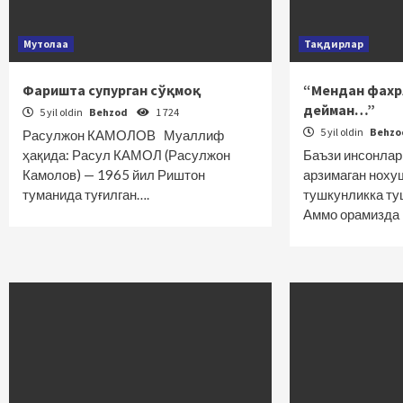
Мутолаа
Тақдирлар
Фаришта супурган сўқмоқ
“Мендан фахр
дейман…”
5 yil oldin
Behzod
1 724
5 yil oldin
Behz
Расулжон КАМОЛОВ Муаллиф
ҳақида: Расул КАМОЛ (Расулжон
Баъзи инсонлар
Камолов) — 1965 йил Риштон
арзимаган ноху
туманида туғилган….
тушкунликка ту
Аммо орамизда