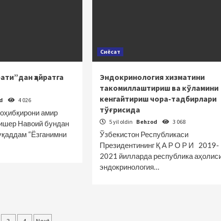
Сиёсат
рати”дан ҳайратга
Эндокринология хизматини
такомиллаштириш ва кўламини
кенгайтириш чора-тадбирлари
od
4 026
тўғрисида
соҳибқирони амир
5 yil oldin
Behzod
3 068
ишер Навоий бундан
уқаддам “Ёзганимни
Ўзбекистон Республикаси
Президентининг Қ А Р О Р И 2019-
2021 йилларда республика аҳолис
эндокринология…