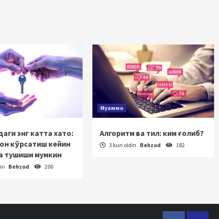
Муаммо
аги энг катта хато:
Алгоритм ва тил: ким ғолиб?
зон кўрсатиш кейин
3 kun oldin
Behzod
182
а тушиши мумкин
din
Behzod
200