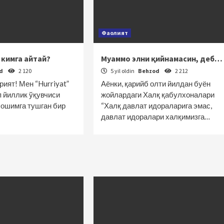
Фаолият
кимга айтай?
Муаммо элни қийнамасин, деб…
od
2 120
5 yil oldin
Behzod
2 212
ият! Мен “Hurriyat”
Аёнки, қарийб олти йилдан буён
п йиллик ўқувчиси
жойлардаги Халқ қабулхоналари
бошимга тушган бир
“Халқ давлат идораларига эмас,
давлат идоралари халқимизга…