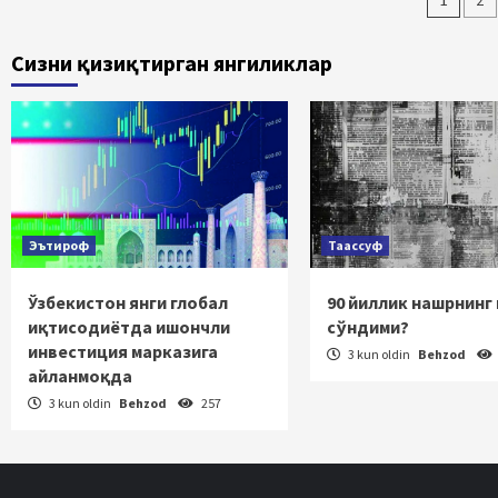
Maqo
2
bo‘y
Сизни қизиқтирган янгиликлар
hara
Эътироф
Таассуф
Ўзбекистон янги глобал
90 йиллик нашрнинг
иқтисодиётда ишончли
сўндими?
инвестиция марказига
3 kun oldin
Behzod
айланмоқда
3 kun oldin
Behzod
257