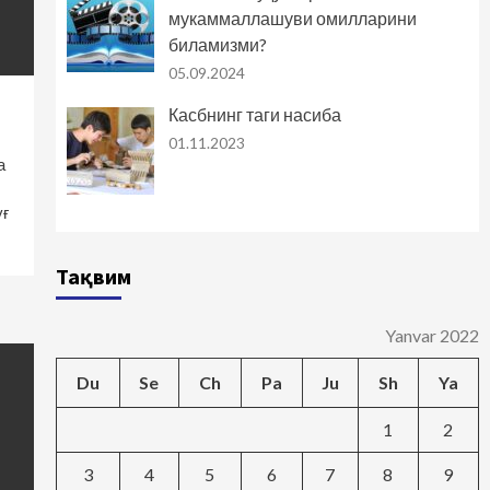
мукаммаллашуви омилларини
биламизми?
05.09.2024
Касбнинг таги насиба
01.11.2023
а
уғ
Тақвим
Yanvar 2022
Du
Se
Ch
Pa
Ju
Sh
Ya
1
2
3
4
5
6
7
8
9