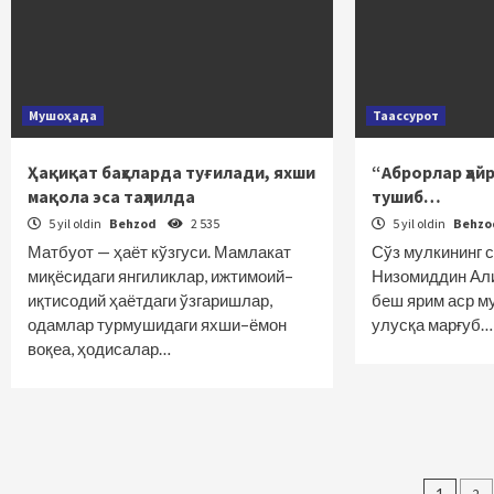
Мушоҳада
Таассурот
Ҳақиқат баҳсларда туғилади, яхши
“Аброрлар ҳай
мақола эса таҳлилда
тушиб…
5 yil oldin
Behzod
2 535
5 yil oldin
Behz
Матбуот — ҳаёт кўзгуси. Мамлакат
Сўз мулкининг 
миқёсидаги янгилик­лар, ижтимоий–
Низомиддин Ал
иқтисодий ҳаётдаги ўзгаришлар,
беш ярим аср м
одамлар турмушидаги яхши–ёмон
улусқа марғуб…
воқеа, ҳодисалар…
1