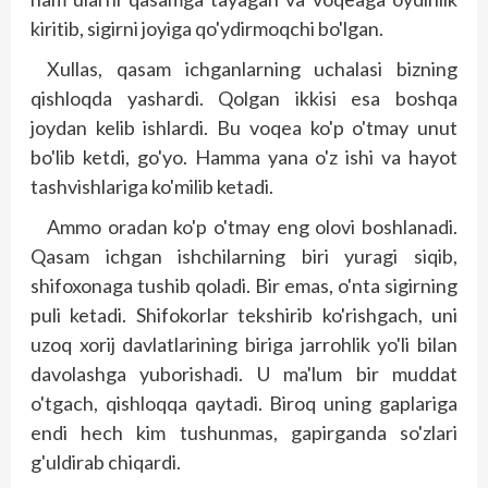
kiritib, sigirni joyiga qo'ydirmoqchi bo'lgan.
Xullas, qasam ichganlarning uchalasi bizning
qishloqda yashardi. Qolgan ikkisi esa bosh­­qa
joydan kelib ishlardi. Bu voqea ko'p o'tmay unut
bo'lib ketdi, go'yo. Hamma yana o'z ishi va hayot
tashvishlariga ko'milib ketadi.
Ammo oradan ko'p o'tmay eng olovi boshlanadi.
Qasam ichgan ishchilarning biri yuragi siqib,
shifoxonaga tushib qoladi. Bir emas, o'nta sigirning
puli ketadi. Shifokorlar tekshirib ko'rishgach, uni
uzoq xorij davlatlarining biriga jarrohlik yo'li bilan
davolashga yuborishadi. U ma'lum bir muddat
o'tgach, qish­loqqa qaytadi. Biroq uning gaplariga
endi hech kim tushunmas, gapirganda so'zlari
g'uldirab chiqardi.