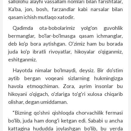
sallolohu alayhi vassallam nomlari bilan farishtalar,
Ka'ba, jon, bosh, farzand­lar kabi narsalar bilan
qasam ichish mutlaqo xatodir.
Qadimda ota-bobolarimiz yolg'on guvohlik
bermanglar, bo'lar-bo'lmasga qasam ichmanglar,
deb ko'p bora aytishgan. O'zimiz ham bu borada
juda ko'p ibratli rivoyatlar, hikoyalar o'qiganmiz,
eshitganmiz.
Hayotda nimalar bo'lmaydi, deysiz. Bir do's­tim
aytib bergan voqeani sizlarning hukmingizga
havola etmoqchiman. Zora, ayrim insonlar bu
hikoyani o'qigach, o'zlariga to'g'ri xulosa chiqarib
olishar, degan umiddaman.
“Bizning qo'shni qishloqda chorvachilik fermasi
bo'lib, juda ham dong'i ketgan edi. Sababi u ancha
kattagina hududda joylashgan bo'lib, bu yerda