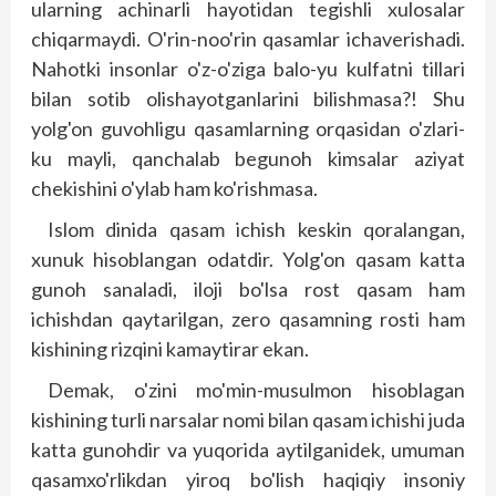
ularning achinarli hayotidan tegishli xulosalar
chiqarmaydi. O'rin-noo'rin qasamlar ichaverishadi.
Nahotki insonlar o'z-o'ziga balo-yu kulfatni tillari
bilan sotib olishayotganlarini bilishmasa?! Shu
yolg'on guvohligu qasamlarning orqasidan o'zlari-
ku mayli, qanchalab begunoh kimsalar aziyat
chekishini o'ylab ham ko'rishmasa.
Islom dinida qasam ichish keskin qoralangan,
xunuk hisoblangan odatdir. Yolg'on qasam katta
gunoh sanaladi, iloji bo'lsa rost qasam ham
ichishdan qaytarilgan, zero qasamning ros­ti ham
kishining rizqini kamaytirar ekan.
Demak, o'zini mo'min-musulmon hisoblagan
kishining turli narsalar nomi bilan qasam ichishi juda
katta gunohdir va yuqorida aytilganidek, umuman
qasamxo'rlikdan yiroq bo'lish haqiqiy insoniy