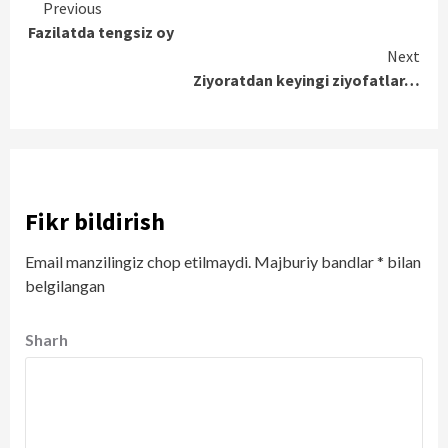
Continue
Previous
Fazilatda tengsiz oy
Reading
Next
Ziyoratdan keyingi ziyofatlar…
Fikr bildirish
Email manzilingiz chop etilmaydi.
Majburiy bandlar
*
bilan
belgilangan
Sharh