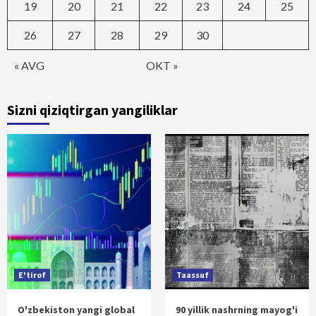
19
20
21
22
23
24
25
26
27
28
29
30
« AVG
OKT »
Sizni qiziqtirgan yangiliklar
E'tirof
Taassuf
O'zbekiston yangi global
90 yillik nashrning mayog'i