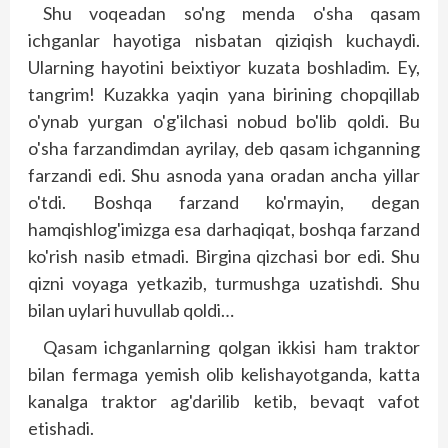
Shu voqeadan so'ng menda o'sha qasam
ichganlar hayotiga nisbatan qiziqish kuchaydi.
Ularning hayotini beixtiyor kuzata boshladim. Ey,
tangrim! Kuzakka yaqin yana birining chopqillab
o'ynab yurgan o'g'ilchasi nobud bo'lib qoldi. Bu
o'sha farzandimdan ayrilay, deb qasam ichganning
farzandi edi. Shu asnoda yana oradan ancha yillar
o'tdi. Boshqa farzand ko'rmayin, degan
hamqishlog'imizga esa darhaqiqat, boshqa farzand
ko'rish nasib etmadi. Birgina qizchasi bor edi. Shu
qizni voyaga yetkazib, turmushga uzatishdi. Shu
bilan uylari huvullab qoldi…
Qasam ichganlarning qolgan ikkisi ham traktor
bilan fermaga yemish olib kelishayotganda, katta
kanalga traktor ag'darilib ketib, bevaqt vafot
etishadi.