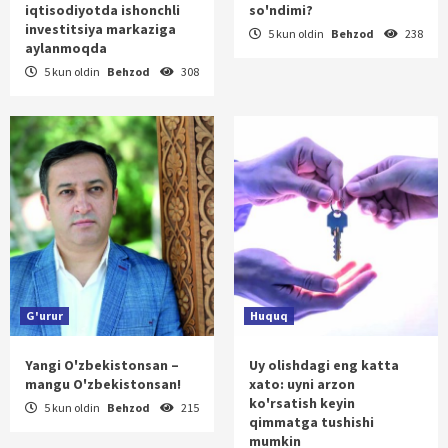
iqtisodiyotda ishonchli
so'ndimi?
investitsiya markaziga
5 kun oldin
Behzod
238
aylanmoqda
5 kun oldin
Behzod
308
G'urur
Huquq
Yangi O'zbekistonsan –
Uy olishdagi eng katta
mangu O'zbekistonsan!
xato: uyni arzon
ko'rsatish keyin
5 kun oldin
Behzod
215
qimmatga tushishi
mumkin