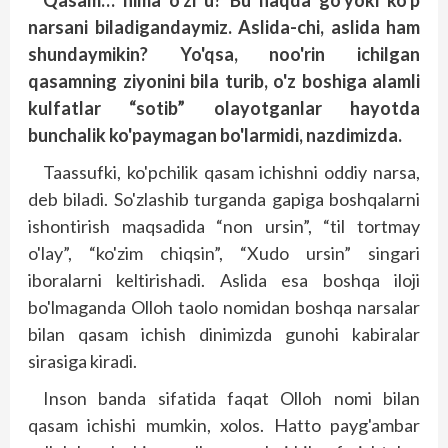
Qasam… nima o'zi u? Bu haqda go'yoki ko'p
narsani biladigandaymiz. Aslida-chi, aslida ham
shundaymikin? Yo'qsa, noo'rin ichilgan
qasamning ziyonini bila turib, o'z boshiga alamli
kulfatlar “sotib” olayotganlar hayotda
bunchalik ko'paymagan bo'larmidi, nazdimizda.
Taassufki, ko'pchilik qasam ichishni oddiy narsa,
deb biladi. So'zlashib turganda gapiga boshqalarni
ishontirish maqsadida “non ursin”, “til tortmay
o'lay”, “ko'zim chiqsin”, “Xudo ursin” singari
iboralarni keltirishadi. Aslida esa boshqa iloji
bo'lmaganda Olloh taolo nomidan boshqa narsalar
bilan qasam ichish dinimizda gunohi kabiralar
sirasiga kiradi.
Inson banda sifatida faqat Olloh nomi bilan
qasam ichishi mumkin, xolos. Hatto payg'ambar