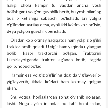
haligi cholu kampir (u vaqtlar ancha yosh
bo'lishgan) yolg'on guvohlik berib, bu yosh oilaning
buzilib ketishiga sababchi bo'lishadi. Eri yolg'iz
o'g'limdan ayrilay desa, ayoli ikki ko'zim ko'r bo'lsin,
deya yolg'on guvohlik berishadi.
Oradan ko'p o'tmay haqiqatda ham yolg'iz o'g'ilni
traktor bosib qoladi. U yigit ham yaqinda uylangan
bo'lib, kasbi traktorchi bo'lgan. Traktorini
ta'mirlayotganda traktor ag'anab ketib, tagida
qolib, nobud bo'ladi.
Kampir esa yolg'iz o'g'lining dog'ida yig'layverib-
yig'layverib, ikkala ko'zlari ham ko'rmay qolgan
ekan.
Shu voqea, hodisalardan so'ng o'ylanib qolasan,
kishi. Nega ayrim insonlar bu kabi holatlardan,