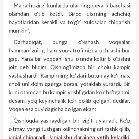
Mana hozirgi kunlarda ularning deyarli barchasi
olamdan o'tib ketdi. Biroq ularning achchiq
hayotlaridan kerakli va to'g'ri xulosalar chiqarish
mumkin”.
Darhaqiqat, bunga o'xshash voqealar
hammamizning ham yon-atrofimizda uchrashi bor
gap. Yana bir voqeani shu o'rinda keltirib o'tishni
joiz deb bildim. Qishlog'imizda bir cholu kampir
yashashardi. Kampirning ko'zlari butunlay ko'rmas,
choli uni doim qaerga borsa, yetak­lab yurardi. Bir
kuni otamdan bu kampir yoshligidan ko'r bo'lganmi,
desam, yo'q keyinchalik ko'r bo'lib qolgan, dedilar.
Voqea esa quyidagicha bo'lgan ekan:
Qishloqda yashaydigan bir yigit uylanadi. Ko'p
o'tmay, yangi tushgan kelinchakning eri rashk qilib,
janjal chiqaradi. Janjal shu darajaga yetib keladiki,