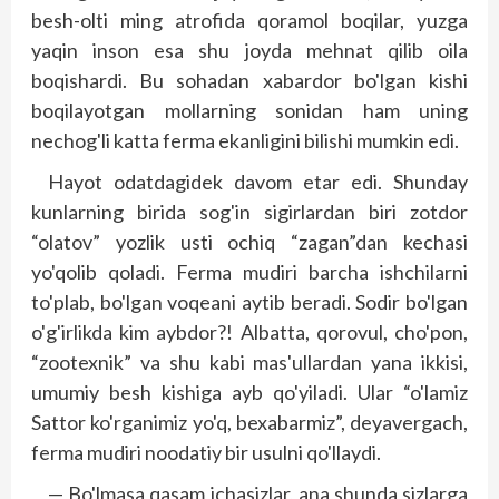
besh-olti ming atrofida qoramol boqilar, yuzga
yaqin inson esa shu joyda mehnat qilib oila
boqishardi. Bu sohadan xabardor bo'lgan kishi
boqilayotgan mollarning sonidan ham uning
nechog'li katta ferma ekanligini bilishi mumkin edi.
Hayot odatdagidek davom etar edi. Shunday
kunlarning birida sog'in sigirlardan biri zotdor
“olatov” yozlik usti ochiq “zagan”dan kechasi
yo'qolib qoladi. Ferma mudiri barcha ishchilarni
to'plab, bo'lgan voqeani aytib beradi. Sodir bo'lgan
o'g'irlikda kim aybdor?! Albatta, qorovul, cho'pon,
“zootexnik” va shu kabi mas'ullardan yana ikkisi,
umumiy besh kishiga ayb qo'yiladi. Ular “o'lamiz
Sattor ko'rganimiz yo'q, bexabarmiz”, deyavergach,
ferma mudiri noodatiy bir usulni qo'llaydi.
— Bo'lmasa qasam ichasizlar, ana shunda sizlarga