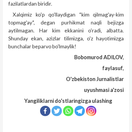
fazilatlardan biridir.
Xalqimiz ko'p qo'llaydigan “kim qilmag'ay-kim
topmag'ay”, degan purhikmat naqli bejizga
aytilmagan. Har kim ekkanini o'radi, albatta.
Shunday ekan, azizlar tilimizga, o'z hayotimizga
bunchalar beparvo bo'lmaylik!
Bobomurod ADILOV,
faylasuf,
O'zbekiston Jurnalistlar
uyushmasi a'zosi
Yangiliklarni do'stlaringizga ulashing