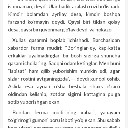
ishonaman, deydi. Ular hadik aralash rozi bo'lishadi.
Kimdir bolamdan ayrilay desa, kimdir boshqa
farzand ko'rmayin deydi. Qaysi biri tildan qolay
desa, qaysi biri juvonmarg o'lay deydi va hokazo.
Xullas qasamni boplab ichishadi. Barchasidan
xabardor ferma mudiri: “Boringlar-ey, kap-katta
erkaklar uyalmadinglar, bir bosh sigirga shuncha
qasam ichdilaring. Sadqai odam ketinglar. Men buni
“ispisat” ham qilib yuborishim mumkin edi, agar
sizlar rostini aytganingizda”, — deydi xunobi oshib.
Aslida esa aynan o'sha beshala shaxs o'zaro
oldindan kelishib, zotdor sigirni kattagina pulga
sotib yuborishgan ekan.
Bundan ferma mudirining xabari, yanayam
to'g'rirog'i gumoni boru isboti yo'q ekan. Shu sabab
ham ularni qasamga tayagan va voqeaga oydinlik