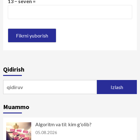
13 − seven =
Qidirish
Qidirshish:
Muammo
Algoritm va til: kim g'olib?
05.08.2026