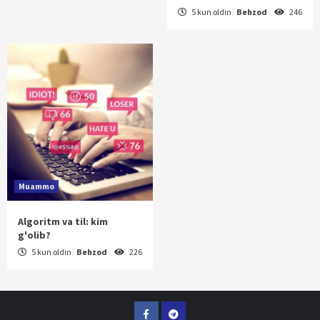
5 kun oldin
Behzod
246
Muammo
Algoritm va til: kim
g'olib?
5 kun oldin
Behzod
226
Facebook
Telegram