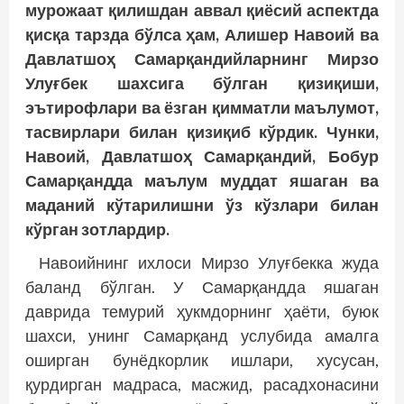
мурожаат қилишдан аввал қиёсий аспектда
қисқа тарзда бўлса ҳам, Алишер Навоий ва
Давлатшоҳ Самарқандийларнинг Мирзо
Улуғбек шахсига бўлган қизиқиши,
эътирофлари ва ёзган қимматли маълумот,
тасвирлари билан қизиқиб кўрдик. Чунки,
Навоий, Давлатшоҳ Самарқандий, Бобур
Самарқандда маълум муддат яшаган ва
маданий кўтарилишни ўз кўзлари билан
кўрган зотлардир.
Навоийнинг ихлоси Мирзо Улуғбекка жуда
баланд бўлган. У Самарқандда яшаган
даврида темурий ҳукмдорнинг ҳаёти, буюк
шахси, унинг Самарқанд услубида амалга
оширган бунёдкорлик ишлари, хусусан,
қурдирган мадраса, масжид, расадхонасини