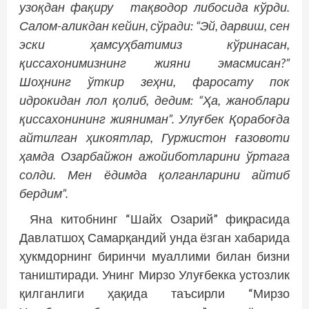
узоқдан фақиру тақводор либосида кўрди.
Салом-аликдан кейин, сўради: “Эй, дарвиш, сен
эски ҳамсуҳбатимиз кўринасан,
қиссахонимизнинг жияни эмасмисан?”
Шоҳнинг ўткир зеҳни, фаросату пок
идрокидан лол қолиб, дедим: “Ҳа, жаноблари
қиссахонининг жияниман”. Улуғбек Қорабоғда
айтилган ҳикоятлар, Гуржистон ғазовоти
ҳамда Озарбайжон ажойиботларини ўртага
солди. Мен ёдимда қолганларини айтиб
бердим”.
Яна китобнинг “Шайх Озарий” фиқрасида
Давлатшоҳ Самарқандий унда ёзган хабарида
ҳукмдорнинг биринчи муаллими билан бизни
таништиради. Унинг Мирзо Улуғбекка устозлик
қилганлиги ҳақида таъсирли “Мирзо