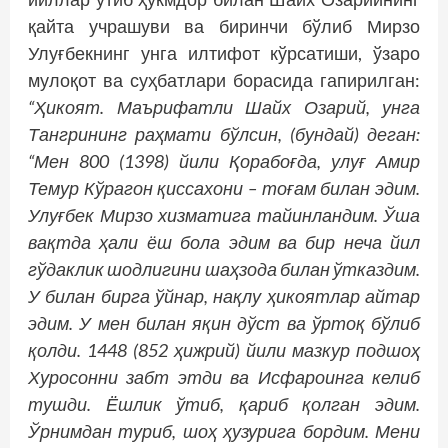
қайта учрашуви ва биринчи бўлиб Мирзо
Улуғбекнинг унга илтифот кўрсатиши, ўзаро
мулоқот ва суҳбатлари борасида гапирилган:
“Ҳикоят. Маърифатли Шайх Озарий, унга
Танг­рининг раҳмати бўлсин, (бундай) деган:
“Мен 800 (1398) йили Қорабоғда, улуғ Амир
Темур Кўрагон қиссахони – тоғам билан эдим.
Улуғбек Мирзо хизматига тайинландим. Ўша
вақтда ҳали ёш бола эдим ва бир неча йил
гўдаклик шодлигини шаҳзода билан ўтказдим.
У билан бирга ўйнар, нақлу ҳикоятлар айтар
эдим. У мен билан яқин дўст ва ўртоқ бўлиб
қолди. 1448 (852 ҳижрий) йили мазкур подшоҳ
Хуросонни забт этди ва Исфароинга келиб
тушди. Ёшлик ўтиб, қариб қолган эдим.
Ўрнимдан туриб, шоҳ ҳузурига бордим. Мени