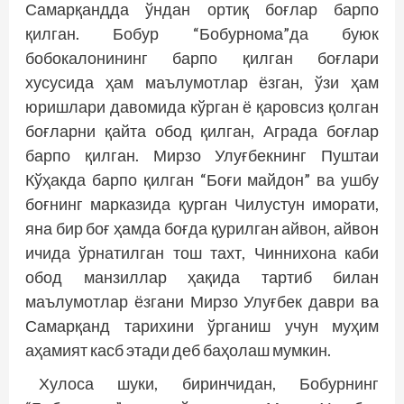
Самарқандда ўндан ортиқ боғлар барпо
қилган. Бобур “Бобурнома”да буюк
бобокалонининг барпо қилган боғлари
хусусида ҳам маълумотлар ёзган, ўзи ҳам
юришлари давомида кўрган ё қаровсиз қолган
боғларни қайта обод қилган, Аграда боғлар
барпо қилган. Мирзо Улуғбекнинг Пуштаи
Кўҳакда барпо қилган “Боғи майдон” ва ушбу
боғнинг марказида қурган Чилустун иморати,
яна бир боғ ҳамда боғда қурилган айвон, айвон
ичида ўрнатилган тош тахт, Чиннихона каби
обод манзиллар ҳақида тартиб билан
маълумотлар ёзгани Мирзо Улуғбек даври ва
Самарқанд тарихини ўрганиш учун муҳим
аҳамият касб этади деб баҳолаш мумкин.
Хулоса шуки, биринчидан, Бобурнинг