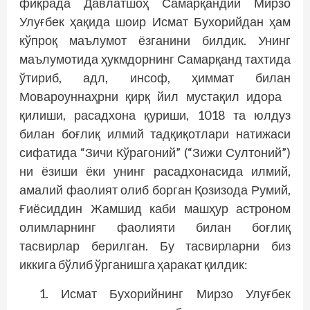
фиқрада Давлатшоҳ Самарқандий Мирзо
Улуғбек ҳақида шоир Исмат Бухорийдан ҳам
кўпроқ маълумот ёзганини билдик. Унинг
маълумотида ҳукмдорнинг Самарқанд тахтида
ўтириб, адл, инсоф, ҳиммат билан
Мовароуннаҳрни қирқ йил мус­тақил идора
қилиши, расадхона қуриши, 1018 та юлдуз
билан боғлиқ илмий тадқиқотлари натижаси
сифатида “Зичи Кўрагоний” (“Зижи Султоний”)
ни ёзиши ёки унинг расадхонасида илмий,
амалий фаолият олиб борган Қозизода Румий,
Ғиёсиддин Жамшид каби машҳур астроном
олимларнинг фаолияти билан боғлиқ
тасвирлар берилган. Бу тас­вирларни биз
иккига бўлиб ўрганишга ҳаракат қилдик:
Исмат Бухорийнинг Мирзо Улуғбек