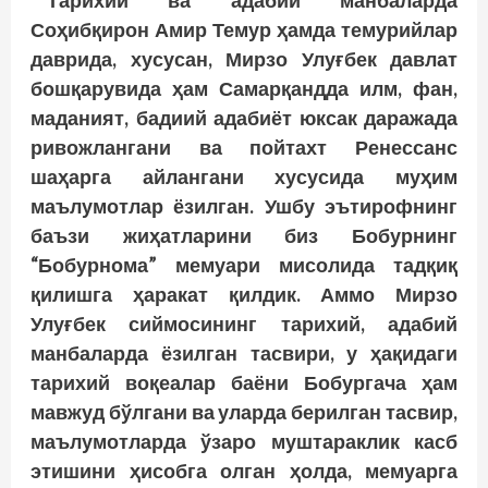
Тарихий ва адабий манбаларда
Соҳибқирон Амир Темур ҳамда темурийлар
даврида, хусусан, Мирзо Улуғбек давлат
бошқарувида ҳам Самарқандда илм, фан,
маданият, бадиий адабиёт юксак даражада
ривожлангани ва пойтахт Ренессанс
шаҳарга айлангани хусусида муҳим
маълумотлар ёзилган. Ушбу эътирофнинг
баъзи жиҳатларини биз Бобурнинг
“Бобурнома” мемуари мисолида тадқиқ
қилишга ҳаракат қилдик. Аммо Мирзо
Улуғбек сиймосининг тарихий, адабий
манбаларда ёзилган тасвири, у ҳақидаги
тарихий во­қеалар баёни Бобургача ҳам
мавжуд бўлгани ва уларда берилган тасвир,
маълумотларда ўзаро муштараклик касб
этишини ҳисобга олган ҳолда, мемуарга