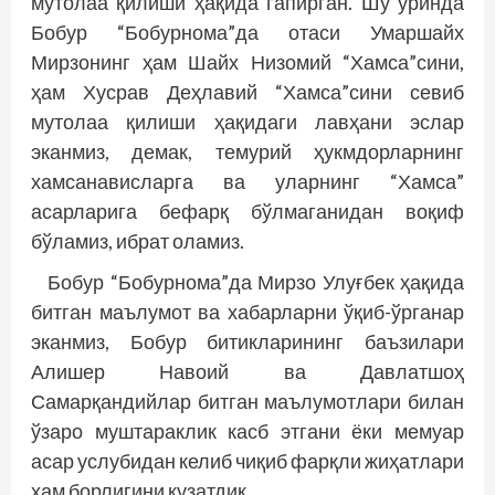
мутолаа қилиши ҳақида гапирган. Шу ўринда
Бобур “Бобурнома”да отаси Умаршайх
Мирзонинг ҳам Шайх Низомий “Хамса”сини,
ҳам Хусрав Деҳлавий “Хамса”сини севиб
мутолаа қилиши ҳақидаги лавҳани эслар
эканмиз, демак, темурий ҳукмдорларнинг
хамсанависларга ва уларнинг “Хамса”
асарларига бефарқ бўлмаганидан воқиф
бўламиз, ибрат оламиз.
Бобур “Бобурнома”да Мирзо Улуғбек ҳақида
битган маълумот ва хабарларни ўқиб-ўрганар
эканмиз, Бобур битикларининг баъзилари
Алишер Навоий ва Давлатшоҳ
Самарқандийлар битган маълумотлари билан
ўзаро муштараклик касб этгани ёки мемуар
асар услубидан келиб чиқиб фарқли жиҳатлари
ҳам борлигини кузатдик.