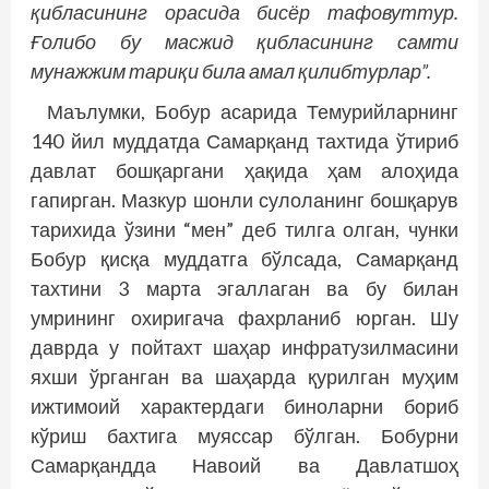
қибласининг орасида бисёр тафовуттур.
Ғолибо бу масжид қибласининг самти
мунажжим тариқи била амал қилибтурлар”.
Маълумки, Бобур асарида Темурийларнинг
140 йил муддатда Самарқанд тахтида ўтириб
давлат бош­қаргани ҳақида ҳам алоҳида
гапирган. Мазкур шонли сулоланинг бошқарув
тарихида ўзини “мен” деб тилга олган, чунки
Бобур қисқа муддатга бўлсада, Самарқанд
тахтини 3 марта эгаллаган ва бу билан
умрининг охиригача фахрланиб юрган. Шу
даврда у пойтахт шаҳар инфратузилмасини
яхши ўрганган ва шаҳарда қурилган муҳим
ижтимоий характердаги биноларни бориб
кўриш бахтига муяссар бўлган. Бобурни
Самарқандда Навоий ва Давлатшоҳ