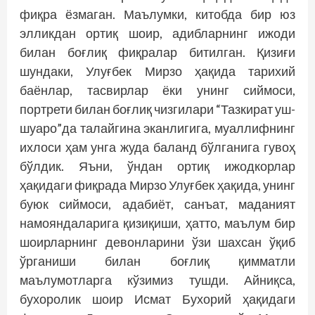
фиқра ёзмаган. Маълумки, китобда бир юз
элликдан ортиқ шоир, адибларнинг ижоди
билан боғлиқ фиқралар битилган. Қизиғи
шундаки, Улуғбек Мирзо ҳақида тарихий
баёнлар, тасвирлар ёки унинг сиймоси,
портрети билан боғлиқ чизгилари “Тазкират уш-
шуаро”да талайгина эканлигига, муаллифнинг
ихлоси ҳам унга жуда баланд бўлганига гувоҳ
бўлдик. Яъни, ўндан ортиқ ижодкорлар
ҳақидаги фиқрада Мирзо Улуғбек ҳақида, унинг
буюк сиймоси, адабиёт, санъат, маданият
намояндаларига қизиқиши, ҳатто, маълум бир
шоирларнинг девонларини ўзи шахсан ўқиб
ўрганиши билан боғлиқ қимматли
маълумотларга кўзимиз тушди. Айниқса,
бухоролик шоир Исмат Бухорий ҳақидаги