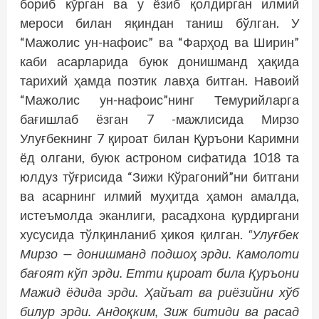
бориб кўрган ва у ёзиб қолдирган илмий
мероси билан яқиндан таниш бўлган. У
“Мажолис ун-нафоис” ва “Фарҳод ва Ширин”
каби асарларида буюк донишманд ҳақида
тарихий ҳамда поэтик лавҳа битган. Навоий
“Мажолис ун-нафоис”нинг Темурийларга
бағишлаб ёзган 7 -мажлисида Мирзо
Улуғбекнинг 7 қироат билан Қуръони Каримни
ёд олгани, буюк астроном сифатида 1018 та
юлдуз тўғрисида “Зижи Кўрагоний”ни битгани
ва асарнинг илмий муҳитда ҳамон амалда,
истеъмолда эканлиги, расадхона қурдиргани
хусусида тўлқинланиб ҳикоя қилган.
“Улуғбек
Мирзо — донишманд подшоҳ эрди. Камолоти
бағоят кўп эрди. Етти қироат била Қуръони
Мажид ёдида эрди. Ҳайъат ва риёзийни хўб
билур эрди. Андоқким, Зиж битиди ва расад