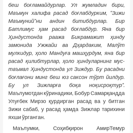
беш боғламайдурлар. Ул жумладин бири,
Маъмун халифа расад боғлабдурким, “Зижи
Маъмуний”ни андин битибдурлар. Бир
Батлимус ҳам расад боғлабдур. Яна бир
Ҳиндустонда раажа Бикрамажит ҳинду
замонида Ужжайи ва Дҳардаким, Малўт
мулкидур, ҳоло Мандуға машҳурдум, яна бир
расад қилибтурлар, ҳоло ҳиндуларнинг мус­
таъмал Ҳиндустонда ул Зиждур. Бу расадни
боғлағони минг беш юз саксон тўрт йилдур.
Бу ул Зижларға боқа ноқисроқтур”.
Маълумотдан кўринадики, Бобур Самарқандда
Улуғбек Мирзо қурдирган расад ва у битган
Зижи сабаб, у расад ҳамда Зижлар тарихини
яхши ўрганган.
Маълумки, Соҳибқирон АмирТемур