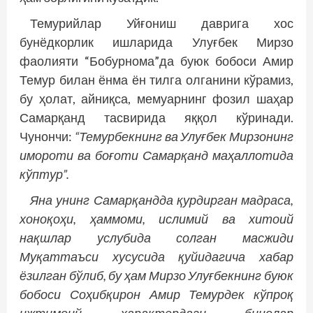
Темурийлар Уйғониш даврига хос
бунёдкорлик ишларида Улуғбек Мирзо
фаолияти “Бобурнома”да буюк бобоси Амир
Темур билан ёнма ён тилга олганини кўрамиз,
бу ҳолат, айниқса, мемуарнинг фозил шаҳар
Самарқанд тасвирида яққол кўринади.
Чунончи:
“Темурбекнинг ва Улуғбек Мирзонинг
имороти ва боғоти Самарқанд маҳаллотида
кўптур”.
Яна унинг Самарқандда қурдирган мадраса,
хоноқоҳи, ҳаммоми, ислимий ва хитоий
нақшлар услубида солган масжиди
Муқаттаъси хусусида қуйидагича хабар
ёзилган бўлиб, бу ҳам Мирзо Улуғбекнинг буюк
бобоси Соҳибқирон Амир Темурдек кўпроқ