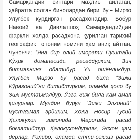
Самарқандий сингари маҳлиё айлаган,
ҳайратга солган бинолардан бири, бу – Мирзо
Улуғбек қурдирган расадхонадир. Бобур
Навоий ва Давлатшоҳ Самарқандийдан
фарқли ҳолда расадхона қурилган тарихий
географик топоним номини ҳам аниқ айтган.
Чунончи:
“Яна бир олий иморати Пуштайи
Кўҳак доманасида расаддурким, Зич
битмакнинг одатидур. Уч ошёнликдур.
Улуғбек Мирзо бу расад била “Зижи
Кўрагоний”ни битибтурким, оламда ҳоло бу
Зиж мустаъмалдур. Ўзга Зиж била кам амал
қилурлар. Мундин бурун “Зижи Элхоний”
мустаъмал эрдиким, Хожа Носир Тусий
Ҳалокухон замонида Мароғада расад
боғлатибтур. Ҳалокухондурким, Элхон ҳам
дерлар. Ғолибо, оламда етти-секкиз расад