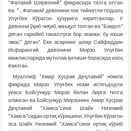
“Фалакий Ширвоний” фиқрасида тилга олган
ва: “…Фалакий девонини пок тийнатли подшоҳ
Улуғбек Кўрагон ҳузурига киритганлар. У
девонни ўқиб чиқиб, маъқул топган ва “Баққол”
деган ғаройиб тахаллуси бор эканки, бу яхши
эмас” деган”. Ёки асарнинг шоир Сайфиддин
Исфарангий девонини Мирзо Улуғбек
мажлисларида мутолаа қилиши борасида изоҳ
ёзилган.
Муаллиф “Амир Хусрав Деҳлавий” номли
фиқрада Мирзо Улуғбек номи истеъдодли
укаси Бойсунқур Мирзо билан бирга тилга
олинган ва Бойсунқур Мирзонинг Амир Хусрав
Деҳлавий “Хамса”сини Шайх Низомий
“Хамса”сидан ортиқ кўришини, Улуғбек Кўрагон
эса Шайх Низомий “Хамса”сини ортиқ кўриб