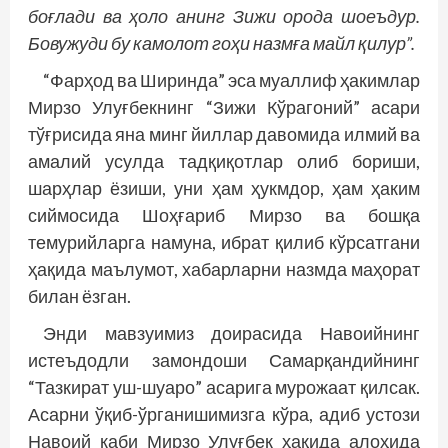
боғлади ва ҳоло анинг Зижи орода шоеъдур.
Бовужуди бу камолот гоҳи назмға майл қилур”.
“Фарҳод ва Ширинда” эса муаллиф ҳакимлар
Мирзо Улуғбекнинг “Зижи Кўрагоний” асари
тўғрисида яна минг йиллар давомида илмий ва
амалий усулда тадқиқотлар олиб бориши,
шарҳлар ёзиши, уни ҳам ҳукмдор, ҳам ҳаким
сиймосида Шоҳғариб Мирзо ва бошқа
темурийларга намуна, ибрат қилиб кўрсатгани
ҳақида маълумот, хабарларни назмда маҳорат
билан ёзган.
Энди мавзуимиз доирасида Навоийнинг
истеъдодли замондоши Самарқандийнинг
“Тазкират уш-шуаро” асарига мурожаат қилсак.
Асарни ўқиб-ўрганишимизга кўра, адиб устози
Навоий каби Мирзо Улуғбек ҳақида алоҳида