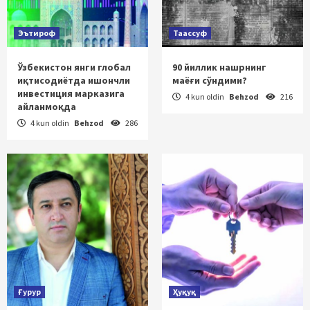
Эътироф
Таассуф
Ўзбекистон янги глобал
90 йиллик нашрнинг
иқтисодиётда ишончли
маёғи сўндими?
инвестиция марказига
4 kun oldin
Behzod
216
айланмоқда
4 kun oldin
Behzod
286
Ғурур
Ҳуқуқ