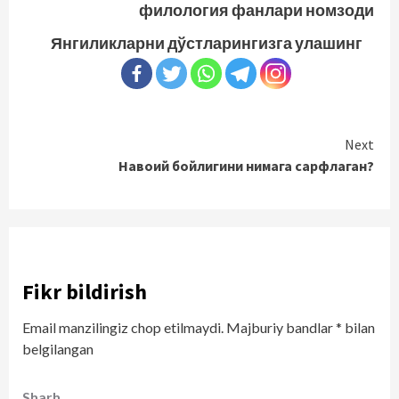
филология фанлари номзоди
Янгиликларни дўстларингизга улашинг
Continue
Next
Навоий бойлигини нимага сарфлаган?
Reading
Fikr bildirish
Email manzilingiz chop etilmaydi.
Majburiy bandlar
*
bilan
belgilangan
Sharh