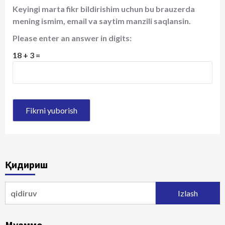
Keyingi marta fikr bildirishim uchun bu brauzerda
mening ismim, email va saytim manzili saqlansin.
Please enter an answer in digits:
18 + 3 =
Қидириш
Qidirshish:
Муаммо