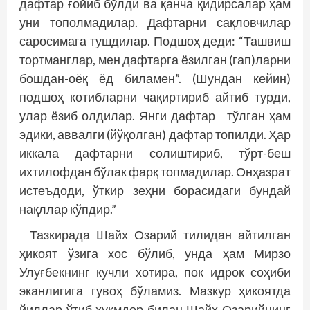
дафтар ғойиб бўлди ва қанча қидирсалар ҳам
уни тополмадилар. Дафтарни сақловчилар
саросимага тушдилар. Подшоҳ деди: “Ташвиш
тортманглар, мен дафтарга ёзилган (гап)ларни
бошдан-оёқ ёд биламен”. (Шундан кейин)
подшоҳ котиб­ларни чақиртириб айтиб турди,
улар ёзиб олдилар. Янги дафтар тўлган ҳам
эдики, аввалги (йўқолган) дафтар топилди. Ҳар
иккала дафтарни солиштириб, тўрт-беш
ихтилофдан бўлак фарқ топ­мадилар. Онҳазрат
истеъдоди, ўткир зеҳни борасидаги бундай
нақллар кўпдир.”
Тазкирада Шайх Озарий тилидан айтилган
ҳикоят ўзига хос бўлиб, унда ҳам Мирзо
Улуғбекнинг кучли хотира, пок идрок соҳиби
эканлигига гувоҳ бўламиз. Мазкур ҳикоятда
йиллар ўтиб ҳукмдор билан Шайх Озарийнинг