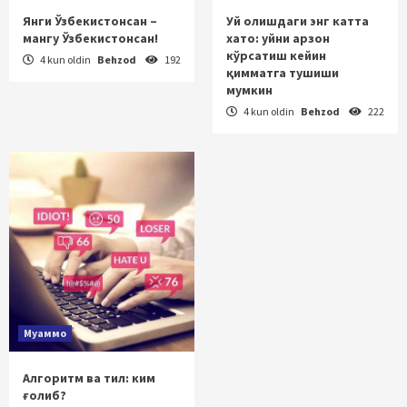
Янги Ўзбекистонсан –
Уй олишдаги энг катта
мангу Ўзбекистонсан!
хато: уйни арзон
кўрсатиш кейин
4 kun oldin
Behzod
192
қимматга тушиши
мумкин
4 kun oldin
Behzod
222
Муаммо
Алгоритм ва тил: ким
ғолиб?