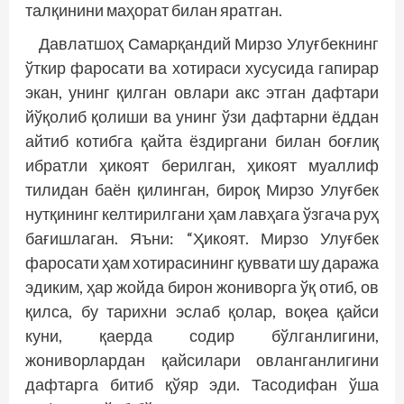
талқинини маҳорат билан яратган.
Давлатшоҳ Самарқандий Мирзо Улуғбекнинг
ўткир фаросати ва хотираси хусусида гапирар
экан, унинг қилган овлари акс этган дафтари
йўқолиб қолиши ва унинг ўзи дафтарни ёддан
айтиб котибга қайта ёздиргани билан боғлиқ
ибратли ҳикоят берилган, ҳикоят муаллиф
тилидан баён қилинган, бироқ Мирзо Улуғбек
нутқининг келтирилгани ҳам лавҳага ўзгача руҳ
бағишлаган. Яъни: “Ҳикоят. Мирзо Улуғбек
фаросати ҳам хотирасининг қуввати шу даража
эдиким, ҳар жойда бирон жониворга ўқ отиб, ов
қилса, бу тарихни эслаб қолар, воқеа қайси
куни, қаерда содир бўлганлигини,
жониворлардан қайсилари овланганлигини
дафтарга битиб қўяр эди. Тасодифан ўша