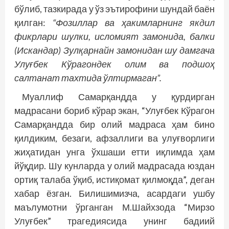
бўлиб, тазкирада у ўз эътирофини шундай баён
қилган:
“Фозиллар ва ҳакимларнинг якдил
фикрлари шулки, исломият замонида, балки
(Искандар) Зулқарнайн замонидан шу дамгача
Улуғбек Кўрагондек олим ва подшоҳ
салтанат тахтида ўлтирмаган”.
Муаллиф Самарқандда у қурдирган
мадрасани бориб кўрар экан, “Улуғбек Кўрагон
Самарқандда бир олий мадраса ҳам бино
қилдиким, безаги, афзаллиги ва улуғворлиги
жиҳатидан унга ўхшаши етти иқлимда ҳам
йўқдир. Шу кунларда у олий мадрасада юздан
ортиқ талаба ўқиб, истиқомат қилмоқда”, деган
хабар ёзган. Билишимизча, асардаги ушбу
маълумотни ўрганган М.Шайхзода “Мирзо
Улуғбек” трагедиясида унинг бадиий