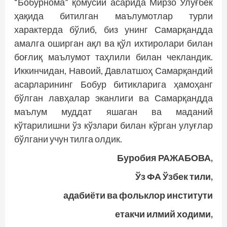
“Бобурнома” қомусий асарида Мирзо Улуғбек
ҳақида битилган маълумотлар турли
характерда бўлиб, биз унинг Самарқандда
амалга оширган ақл ва қўл ихтиролари билан
боғлиқ маълумот таҳлили билан чекландик.
Иккинчидан, Навоий, Давлатшоҳ Самарқандий
асарларининг Бобур битикларига ҳамоҳанг
бўлган лавҳалар эканлиги ва Самарқандда
маълум муддат яшаган ва маданий
кўтарилишни ўз кўзлари билан кўрган улуғлар
бўлгани учун тилга олдик.
Буробия РАЖАБОВА,
Ўз ФА Ўзбек тили,
адабиёти ва фольклор институти
етакчи илмий ходими,