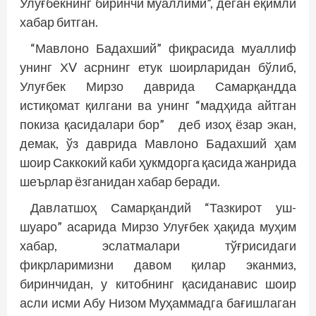
Улуғбекнинг биринчи муаллими”, деган ёқимли
хабар битган.
“Мавлоно Бадахший” фиқрасида муаллиф
унинг ХV асрнинг етук шоирларидан бўлиб,
Улуғбек Мирзо даврида Самарқандда
истиқомат қилгани ва унинг “мадҳида айтган
покиза қасидалари бор” деб изоҳ ёзар экан,
демак, ўз даврида Мавлоно Бадахший ҳам
шоир Саккокий каби ҳукмдорга қасида жанрида
шеърлар ёзганидан хабар беради.
Давлатшоҳ Самарқандий “Тазкирот уш-
шуаро” асарида Мирзо Улуғбек ҳақида муҳим
хабар, эслатмалари тўғрисидаги
фикрларимизни давом қилар эканмиз,
биринчидан, у китобнинг қасиданавис шоир
асли исми Абу Низом Муҳаммадга бағишлаган