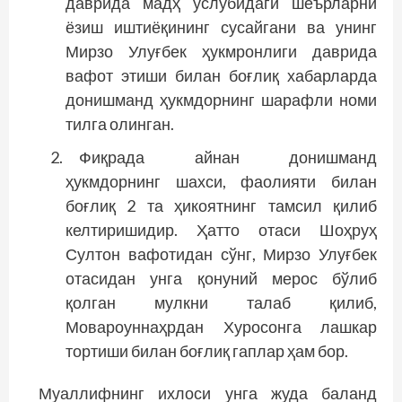
даврида мадҳ услубидаги шеърларни
ёзиш иштиёқининг сусайгани ва унинг
Мирзо Улуғбек ҳукмронлиги даврида
вафот этиши билан боғлиқ хабарларда
донишманд ҳукмдорнинг шарафли номи
тилга олинган.
Фиқрада айнан донишманд
ҳукмдорнинг шахси, фаолияти билан
боғлиқ 2 та ҳикоятнинг тамсил қилиб
келтиришидир. Ҳатто отаси Шоҳруҳ
Султон вафотидан сўнг, Мирзо Улуғбек
отасидан унга қонуний мерос бўлиб
қолган мулкни талаб қилиб,
Мовароуннаҳрдан Хуросонга лашкар
тортиши билан боғлиқ гаплар ҳам бор.
Муаллифнинг ихлоси унга жуда баланд