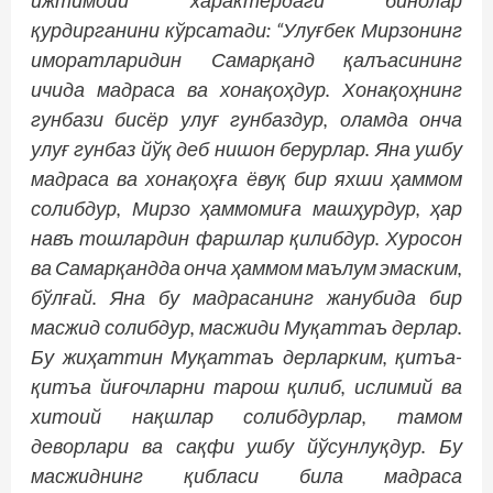
ижтимоий характердаги бинолар
қурдирганини кўрсатади: “Улуғбек Мирзонинг
иморатларидин Самарқанд қалъасининг
ичида мадраса ва хонақоҳдур. Хонақоҳнинг
гунбази бис­ёр улуғ гунбаздур, оламда онча
улуғ гунбаз йўқ деб нишон берурлар. Яна ушбу
мадраса ва хонақоҳға ёвуқ бир яхши ҳаммом
солибдур, Мирзо ҳаммомиға машҳурдур, ҳар
навъ тошлардин фаршлар қилибдур. Хуросон
ва Самарқандда онча ҳаммом маълум эмаским,
бўлғай. Яна бу мад­расанинг жанубида бир
масжид солибдур, масжиди Муқаттаъ дерлар.
Бу жиҳаттин Муқаттаъ дерларким, қитъа-
қитъа йиғочларни тарош қилиб, ислимий ва
хитоий нақшлар солибдурлар, тамом
деворлари ва сақфи ушбу йўсунлуқдур. Бу
масжиднинг қибласи била мад­раса