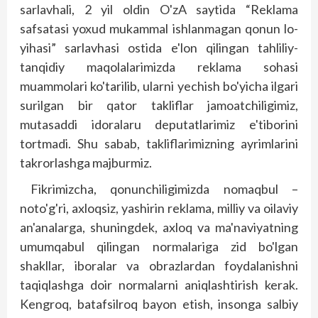
sarlavhali, 2 yil oldin O'zA saytida “Reklama
safsatasi yoxud mukammal ishlanmagan qonun lo­
yihasi” sarlavhasi ostida e'lon qilingan tahliliy-
tanqidiy maqolalarimizda reklama sohasi
muammolari ko'tarilib, ularni yechish bo'yicha ilgari
surilgan bir qator takliflar jamoatchiligimiz,
mutasaddi idoralaru deputatlarimiz e'tiborini
tortmadi. Shu sabab, takliflarimizning ayrimlarini
takrorlashga majburmiz.
Fikrimizcha, qonunchiligimizda nomaqbul –
noto'g'ri, axloqsiz, yashirin reklama, milliy va oilaviy
an'analarga, shuningdek, axloq va ma'naviyatning
umumqabul qilingan normalariga zid bo'lgan
shakllar, iboralar va obrazlardan foydalanishni
taqiqlashga doir normalarni aniqlashtirish kerak.
Kengroq, batafsilroq bayon etish, insonga salbiy