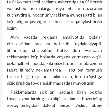
ta'sir ko'rsatuvchi reklama axborotiga ta'rif berish
va ushbu normalarga rioya etilishi nazoratini
kuchaytirish, noqonuniy reklama munosabati bilan
ko'riladigan javobgarlik choralarini qat'iylashtirish
lozim.
Ayni vaqtda reklama amaliyotida bolalar
obrazlaridan faol va betartib foydalanil­yapti.
Shirinliklar, sharbatlar, hatto dori vositalari
reklamasiga ko'p hollarda voyaga yetmagan o'g'il-
qizlar jalb etilmoqda. Fikrimizcha, bolalar obrazidan
faqat ijtimoiy rek­lamalarda – sog'lom turmush
tarzini targ'ib qilishda, bilim olish, kitob o'qishga
qiziqtirishda foydalanish maqsadga muvofiqdir.
Reklamalarda sog'liqni saqlash bilan bog'liq
tovar-xizmatlarning ko'pligi reklama bozorining
nosog'lomligidan dalolat beradi. Aslida tibbiy