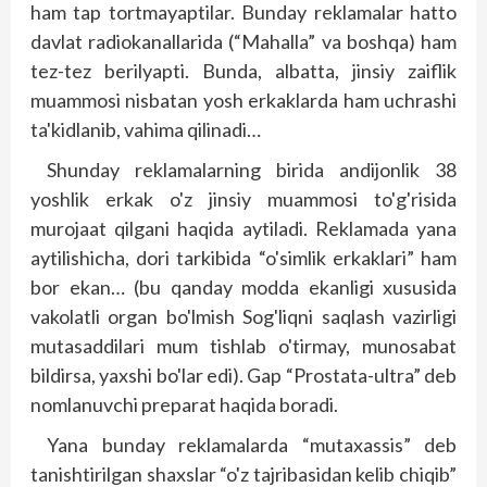
ham tap tortmayaptilar. Bunday reklamalar hatto
davlat radiokanallarida (“Mahalla” va boshqa) ham
tez-tez berilyapti. Bunda, albatta, jinsiy zaiflik
muammosi nisbatan yosh erkaklarda ham uchrashi
ta'kidlanib, vahima qilinadi…
Shunday reklamalarning birida andijonlik 38
yoshlik erkak o'z jinsiy muammosi to'g'risida
murojaat qilgani haqida aytiladi. Rek­lamada yana
aytilishicha, dori tarkibida “o'simlik erkaklari” ham
bor ekan… (bu qanday modda ekanligi xususida
vakolatli organ bo'lmish Sog'liqni saqlash vazirligi
mutasaddilari mum tishlab o'tirmay, munosabat
bildirsa, yaxshi bo'lar edi). Gap “Prostata-ultra” deb
nomlanuvchi preparat haqida boradi.
Yana bunday reklamalarda “mutaxassis” deb
tanishtirilgan shaxslar “o'z tajribasidan kelib chiqib”