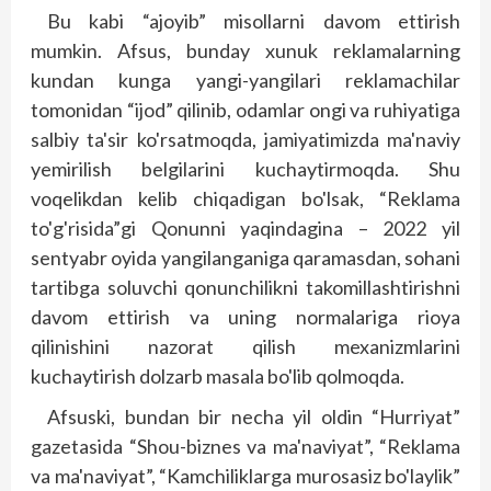
Bu kabi “ajoyib” misollarni davom ettirish
mumkin. Afsus, bunday xunuk reklamalarning
kundan kunga yangi-yangilari reklamachilar
tomonidan “ijod” qilinib, odamlar ongi va ruhiyatiga
salbiy ta'sir ko'rsatmoqda, jamiyatimizda ma'naviy
yemirilish belgilarini kuchaytirmoqda. Shu
voqelikdan kelib chiqadigan bo'lsak, “Reklama
to'g'risida”gi Qonunni yaqindagina – 2022 yil
sentyabr oyida yangilanganiga qaramasdan, sohani
tartibga soluvchi qonunchilikni takomillashtirishni
davom ettirish va uning normalariga rioya
qilinishini nazorat qilish mexanizmlarini
kuchaytirish dolzarb masala bo'lib qolmoqda.
Afsuski, bundan bir necha yil oldin “Hurriyat”
gazetasida “Shou-biznes va ma'naviyat”, “Reklama
va ma'naviyat”, “Kamchilik­larga murosasiz bo'laylik”