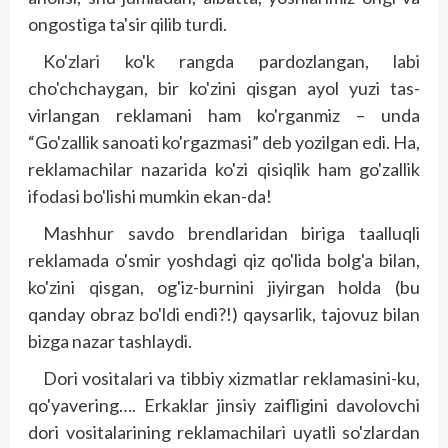
ongostiga ta'sir qilib turdi.
Ko'zlari ko'k rangda pardozlangan, labi
cho'chchaygan, bir ko'zini qisgan ayol yuzi tas­
virlangan reklamani ham ko'rganmiz – unda
“Go'zallik sanoati ko'rgazmasi” deb yozilgan edi. Ha,
reklamachilar nazarida ko'zi qisiqlik ham go'zallik
ifodasi bo'lishi mumkin ekan-da!
Mashhur savdo brendlaridan biriga taalluqli
reklamada o'smir yoshdagi qiz qo'lida bolg'a bilan,
ko'zini qisgan, og'iz-burnini jiyirgan holda (bu
qanday obraz bo'ldi endi?!) qaysarlik, tajovuz bilan
bizga nazar tashlaydi.
Dori vositalari va tibbiy xizmatlar rek­lamasini-ku,
qo'yavering…. Erkaklar jinsiy zaifligini davolovchi
dori vositalarining rek­lamachilari uyatli so'zlardan