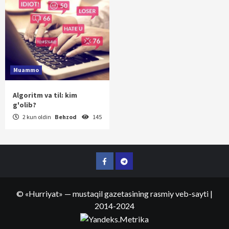
Muammo
Algoritm va til: kim
g'olib?
2 kun oldin
Behzod
145
Facebook
Telegram
©
«Hurriyat»
— mustaqil gazetasining rasmiy veb-sayti
|
2014-2024