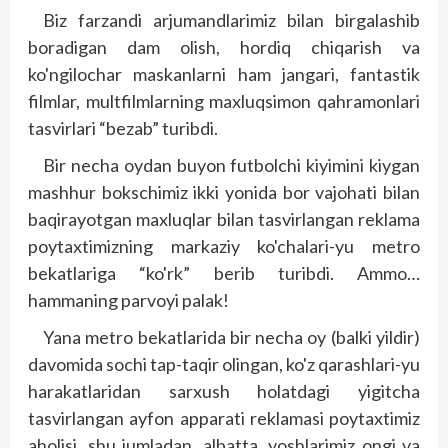
Biz farzandi arjumandlarimiz bilan birgalashib
boradigan dam olish, hordiq chiqarish va
ko'ngilochar maskanlarni ham jangari, fantas­tik
filmlar, multfilmlarning maxluqsimon qahramonlari
tasvirlari “bezab” turibdi.
Bir necha oydan buyon futbolchi kiyimini kiygan
mashhur bokschimiz ikki yonida bor vajohati bilan
baqirayotgan maxluqlar bilan tasvirlangan reklama
poytaxtimizning markaziy ko'chalari-yu metro
bekatlariga “ko'rk” berib turibdi. Ammo…
hammaning parvoyi palak!
Yana metro bekatlarida bir necha oy (balki yildir)
davomida sochi tap-taqir olingan, ko'z qarashlari-yu
harakatlaridan sarxush holatdagi yigitcha
tasvirlangan ayfon apparati reklamasi poytaxtimiz
aholisi, shu jumladan, albatta, yoshlarimiz ongi va