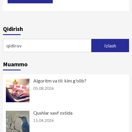
Qidirish
Qidirshish:
Muammo
Algoritm va til: kim g'olib?
05.08.2026
Qushlar xavf ostida
15.04.2026