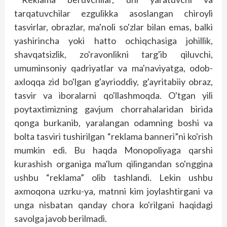
tarqatuvchilar ezgulikka asoslangan chiroyli
tasvirlar, obrazlar, ma'noli so'zlar bilan emas, balki
yashirincha yoki hatto ochiqchasiga johillik,
shavqatsizlik, zo'ravonlikni targ'ib qiluvchi,
umuminsoniy qadriyatlar va ma'naviyatga, odob-
axloqqa zid bo'lgan g'ayrioddiy, g'ayritabiiy obraz,
tasvir va iboralarni qo'llashmoqda. O'tgan yili
poytaxtimizning gavjum chorrahalaridan birida
qonga burkanib, yaralangan odamning boshi va
bolta tas­viri tushirilgan “reklama banneri”ni ko'rish
mumkin edi. Bu haqda Monopoliyaga qarshi
kurashish organiga ma'lum qilingandan so'nggina
ushbu “rek­lama” olib tashlandi. Lekin ushbu
axmoqona uzrku-ya, matnni kim joylashtirgani va
unga nisbatan qanday chora ko'rilgani haqidagi
savolga javob berilmadi.