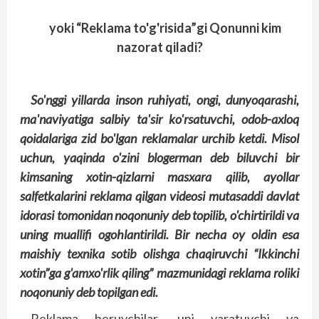
yoki “Reklama to'g'risida”gi Qonunni kim
nazorat qiladi?
So'nggi yillarda inson ruhiyati, ongi, dunyo­qarashi,
ma'naviyatiga salbiy ta'sir ko'rsatuvchi, odob-axloq
qoidalariga zid bo'lgan reklamalar urchib ketdi. Misol
uchun, yaqinda o'zini blogerman deb biluvchi bir
kimsaning xotin-qizlarni masxara qilib, ayollar
salfetkalarini reklama qilgan videosi mutasaddi davlat
idorasi tomonidan noqonuniy deb topilib, o'chirtirildi va
uning muallifi ogohlantirildi. Bir necha oy oldin esa
maishiy texnika sotib olishga chaqiruvchi “Ikkinchi
xotin”ga g'amxo'rlik qiling” mazmunidagi reklama roliki
noqonuniy deb topilgan edi.
Reklama beruvchilar, uni yaratuvchi va