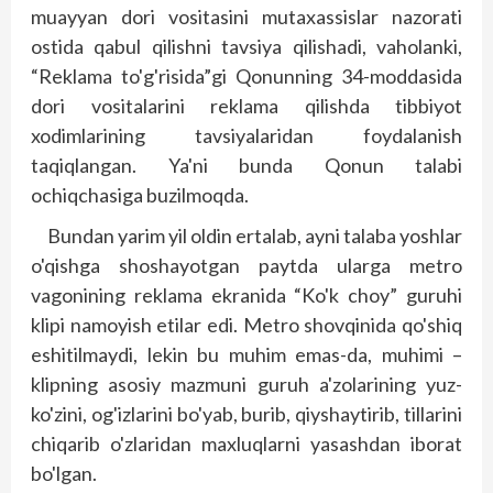
muayyan dori vositasini mutaxassislar nazorati
ostida qabul qilishni tavsiya qilishadi, vaholanki,
“Reklama to'g'risida”gi Qonunning 34-moddasida
dori vositalarini reklama qilishda tibbiyot
xodimlarining tavsiyalaridan foydalanish
taqiqlangan. Ya'ni bunda Qonun talabi
ochiqchasiga buzilmoqda.
Bundan yarim yil oldin ertalab, ayni talaba yoshlar
o'qishga shoshayotgan paytda ularga metro
vagonining reklama ekranida “Ko'k choy” guruhi
klipi namoyish etilar edi. Met­ro shovqinida qo'shiq
eshitilmaydi, lekin bu muhim emas-da, muhimi –
klipning asosiy mazmuni guruh a'zolarining yuz-
ko'zini, og'izlarini bo'yab, burib, qiyshaytirib, tillarini
chiqarib o'zlaridan maxluqlarni yasashdan iborat
bo'lgan.