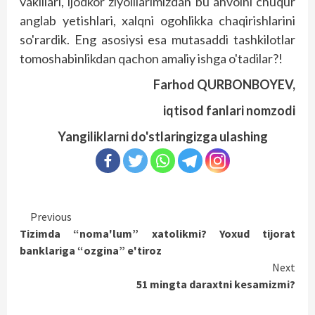
vakillari, ijodkor ziyolilarimizdan bu ahvolni chuqur
anglab yetishlari, xalqni ogohlikka chaqirishlarini
so'rardik. Eng asosiysi esa mutasaddi tashkilotlar
tomoshabinlikdan qachon amaliy ishga o'tadilar?!
Farhod QURBONBOYEV,
iqtisod fanlari nomzodi
Yangiliklarni do'stlaringizga ulashing
Continue
Previous
Tizimda “noma'lum” xatolikmi? Yoxud tijorat
Reading
banklariga “ozgina” e'tiroz
Next
51 mingta daraxtni kesamizmi?