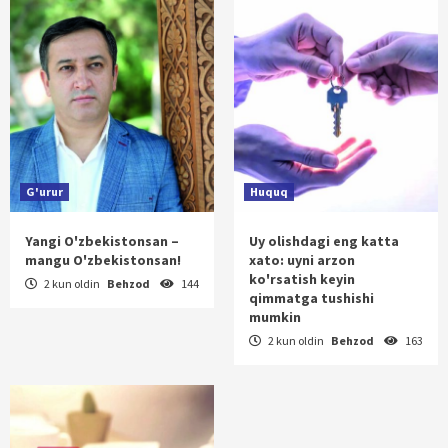
G'urur
Huquq
Yangi O'zbekistonsan –
Uy olishdagi eng katta
mangu O'zbekistonsan!
xato: uyni arzon
ko'rsatish keyin
2 kun oldin
Behzod
144
qimmatga tushishi
mumkin
2 kun oldin
Behzod
163