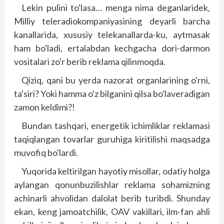
Lekin pulini to'lasa… menga nima deganlaridek,
Milliy teleradiokompaniyasining deyarli barcha
kanallarida, xususiy telekanallarda-ku, aytmasak
ham bo'ladi, ertalabdan kechgacha dori-darmon
vositalari zo'r berib rek­lama qilinmoqda.
Qiziq, qani bu yerda nazorat organlarining o'rni,
ta'siri? Yoki hamma o'z bilganini qilsa bo'laveradigan
zamon keldimi?!
Bundan tashqari, energetik ichimliklar rek­lamasi
taqiqlangan tovarlar guruhiga kiritilishi maqsadga
muvofiq bo'lardi.
Yuqorida keltirilgan hayotiy misollar, odatiy holga
aylangan qonunbuzilishlar reklama sohamizning
achinarli ahvolidan dalolat berib turibdi. Shunday
ekan, keng jamoatchilik, OAV vakillari, ilm-fan ahli