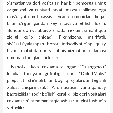
xizmatlar va dori vositalari har bir bemorga uning
organizmi va ruhiyati holati maxsus bilimga ega
mas'uliyatli mutaxassis – vrach tomonidan diqqat
bilan o'rganilgandan keyin tavsiya etilishi lozim.
Bundan dori va tibbiy xizmatlar reklamasi mantiqqa
zidligi kelib chiqadi. Fikrimizcha, ma'rifatli,
sivilizatsiyalashgan bozor iqtisodiyotining qulay
biznes muhitida dori va tibbiy xizmatlar reklamasi
umuman taqiqlanishi lozim.
Nahotki, ko'p reklama qilingan “Guangzhou”
klinikasi faoliyatidagi firibgarliklar, “Dok-1Maks”
preparati iste'moli bilan bog'liq fojialardan tegishli
xulosa chiqarmasak?! Alloh asrasin, yana qanday
baxtsizlik­lar sodir bo'lishi kerakki, biz dori vositalari
reklamasini tamoman taqiqlash zarurligini tushunib
yetaylik?!