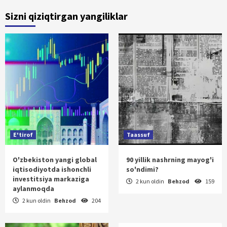
Sizni qiziqtirgan yangiliklar
E'tirof
Taassuf
O'zbekiston yangi global
90 yillik nashrning mayog'i
iqtisodiyotda ishonchli
so'ndimi?
investitsiya markaziga
2 kun oldin
Behzod
159
aylanmoqda
2 kun oldin
Behzod
204