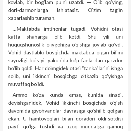
kovlab, bir bog'lam pulni uzatdi. — Olib qo'ying,
dori-darmonlarga ishlatasiz. O'zim tag'in
xabarlashib turaman.
…Maktabda imtihonlar tugadi. Vohidni otasi
katta shaharga olib ketdi. Shu yili uni
huquqshunoslik oliygohiga o'qishga joylab qo'ydi.
Vohid dastlabki bosqichda maktabda olgan bilimi
sayozligi bois yil yakunida ko'p fanlardan qarzdor
bo'lib qoldi. Har doimgidek otasi “tanka”larini ishga
solib, uni ikkinchi bosqichga o'tkazib qo'yishga
muvaffaq bo'ldi.
Ammo ko'za kunda emas, kunida sinadi,
deyishganidek, Vohid ikkinchi bosqichda o'qish
davomida giyohvandlar davrasiga qo'shilib qolgan
ekan. U hamtovoqlari bilan qoradori oldi-sotdisi
payti qo'lga tushdi va uzoq muddatga qamoq