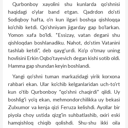
Qurbonboy xayolini shu kunlarda qo'shnisi
haqidagi o'ylar band etgan. Qadrdon do'sti
Sodiqboy hafta, o'n kun ilgari boshqa qishloqqa
ko'chib ketdi. Qo'shniyam jigarday gap bo'larkan.
Yomon xafa bo'ldi. “Essizay, vatan degani shu
qishloqdan boshlanadiku. Nahot, do'stim Vatanini
tashlab ketdi”, deb qayg'urdi. Ko'p o'tmay uning
hovlisini Erkin Oqbo'tayevich degan kishi sotib oldi.
Hamma gap shundan keyin boshlandi.
Yangi qo'shni tuman markazidagi yirik korxona
rahbari ekan. Ular ko'chib kelganlaridan uch-to'rt
kun o'tib Qurbonboy “qo'shni chaqirdi” qildi. Uy
boshlig'i yo'q ekan, mehmondorchilikka uy bekasi
Zulxumor va kenja qizi Feruza kelishdi. Ayollar bir
piyola choy ustida qizg'in suhbatlashib, oxiri eski
hamqishloq chiqib qolishdi. Shu-shu ikki oila