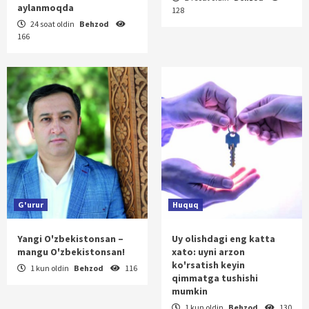
aylanmoqda
128
24 soat oldin
Behzod
166
G'urur
Huquq
Yangi O'zbekistonsan –
Uy olishdagi eng katta
mangu O'zbekistonsan!
xato: uyni arzon
ko'rsatish keyin
1 kun oldin
Behzod
116
qimmatga tushishi
mumkin
1 kun oldin
Behzod
130