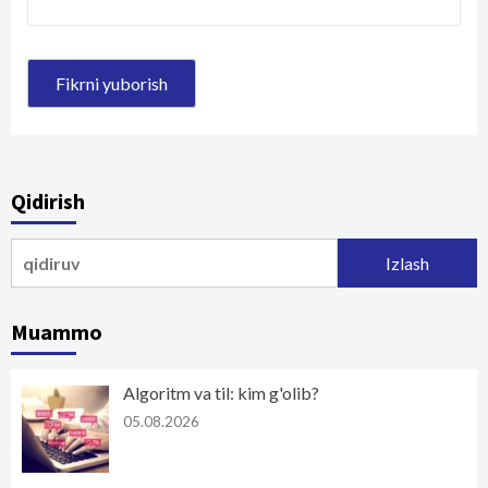
Qidirish
Qidirshish:
Muammo
Algoritm va til: kim g'olib?
05.08.2026