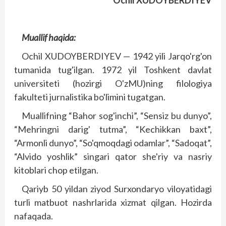
Ochil XUDOYBERDIYEV
Muallif haqida:
Ochil XUDOYBERDIYEV — 1942 yili Jarqo'rg'on
tumanida tug'ilgan. 1972 yil Toshkent davlat
universiteti (hozirgi O'zMU)ning filologiya
fakulteti jurnalis­tika bo'limini tugatgan.
Muallifning “Bahor sog'inchi”, “Sensiz bu dunyo”,
“Mehringni darig' tutma”, “Kechikkan baxt”,
“Armonli dunyo”, “So'qmoqdagi odamlar”, “Sadoqat”,
“Alvido yoshlik” singari qator she'riy va nasriy
kitoblari chop etilgan.
Qariyb 50 yildan ziyod Surxondaryo viloyatidagi
turli matbuot nashrlarida xizmat qilgan. Hozirda
nafaqada.