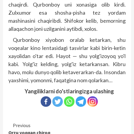
chaqirdi. Qurbonboy uni xonasiga olib kirdi.
Zulxumor esa shosha-pisha tez yordam
mashinasini chaqiribdi. Shifokor kelib, bemorning
allaqachon joni uzilganini aytibdi, xolos.
Qurbonboy xiyobon oralab ketarkan, shu
voqealar kino lentasidagi tasvirlar kabi birin-ketin
xayolidan o'tar edi. Hayot — shu yolg'izoyoq yo'l
kabi. Yolg'iz kelding, yolg'iz ketarkansan. Kibru
havo, molu dunyo qolib ketaverarkan-da. Insondan
yaxshimi, yomonmi, faqatgina nom qolarkan…
Yangiliklarni do'stlaringizga ulashing
Continue
Previous
Orzu yoqqan chiroq