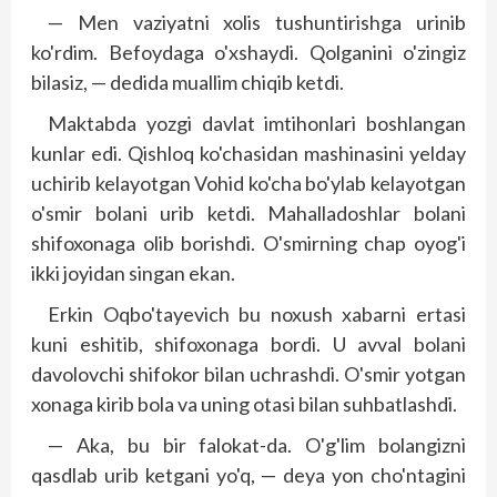
— Men vaziyatni xolis tushuntirishga urinib
ko'rdim. Befoydaga o'xshaydi. Qolganini o'zingiz
bilasiz, — dedida muallim chiqib ketdi.
Maktabda yozgi davlat imtihonlari boshlangan
kunlar edi. Qishloq ko'chasidan mashinasini yelday
uchirib kelayotgan Vohid ko'cha bo'ylab kelayotgan
o'smir bolani urib ketdi. Mahalladoshlar bolani
shifoxonaga olib borishdi. O'smirning chap oyog'i
ikki joyidan singan ekan.
Erkin Oqbo'tayevich bu noxush xabarni ertasi
kuni eshitib, shifoxonaga bordi. U avval bolani
davolovchi shifokor bilan uchrashdi. O'smir yotgan
xonaga kirib bola va uning otasi bilan suhbatlashdi.
— Aka, bu bir falokat-da. O'g'lim bolangizni
qasdlab urib ketgani yo'q, — deya yon cho'ntagini