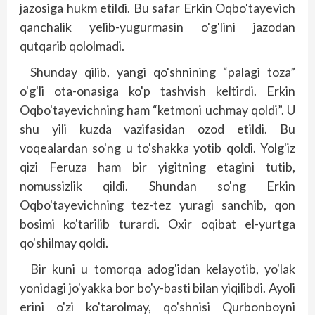
jazosiga hukm etildi. Bu safar Erkin Oqbo'tayevich
qanchalik yelib-yugurmasin o'g'lini jazodan
qutqarib qololmadi.
Shunday qilib, yangi qo'shnining “palagi toza”
o'g'li ota-onasiga ko'p tashvish keltirdi. Erkin
Oqbo'tayevichning ham “ketmoni uchmay qoldi”. U
shu yili kuzda vazifasidan ozod etildi. Bu
voqealardan so'ng u to'shakka yotib qoldi. Yolg'iz
qizi Feruza ham bir yigitning etagini tutib,
nomussizlik qildi. Shundan so'ng Erkin
Oqbo'tayevichning tez-tez yuragi sanchib, qon
bosimi ko'tarilib turardi. Oxir oqibat el-yurtga
qo'shilmay qoldi.
Bir kuni u tomorqa adog'idan kelayotib, yo'lak
yonidagi jo'yakka bor bo'y-basti bilan yiqilibdi. Ayoli
erini o'zi ko'tarolmay, qo'shnisi Qurbonboyni