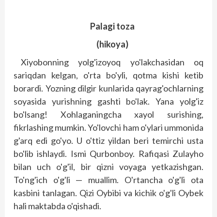
Palagi toza
(
hikoya
)
Xiyobonning yolg'izoyoq yo'lakchasidan oq
sariqdan kelgan, o'rta bo'yli, qotma kishi ketib
borardi. Yozning dilgir kunlarida qayrag'ochlarning
soyasida yurishning gashti bo'lak. Yana yolg'iz
bo'lsang! Xohlaganingcha xayol surishing,
fikrlashing mumkin. Yo'lovchi ham o'ylari ummonida
g'arq edi go'yo. U o'ttiz yildan beri temirchi usta
bo'lib ishlaydi. Ismi Qurbonboy. Rafiqasi Zulayho
bilan uch o'g'il, bir qizni voyaga yetkazishgan.
To'ng'ich o'g'li — muallim. O'rtancha o'g'li ota
kasbini tanlagan. Qizi Oybibi va kichik o'g'li Oybek
hali maktabda o'qishadi.