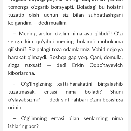
tomonga o'zgarib borayapti. Boladagi bu holatni
tuzatib olish uchun siz bilan suhbatlashgani
kelgandim, — dedi muallim.
— Mening arslon o'g'lim nima ayb qilibdi?! O'zi
senga kim qo'yibdi mening bolamni muhokama
qilishni? Biz palagi toza odamlarmiz. Vohid nojo'ya
harakat qilmaydi. Boshqa gap yo'q. Qani, domulla,
sizga ruxsat! — dedi Erkin Oqbo'tayevich
kiborlarcha.
– O'g'lingizning xatti-harakatini birgalashib
tuzatmasak, ertasi nima bo'ladi? Shuni
o'ylayabsizmi?! — dedi sinf rahbari o'zini bosishga
urinib.
— O'g'limning ertasi bilan senlarning nima
ishlaring bor?