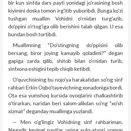
bir kun sinf­­da dars payti yonidagi jo'rasining bosh
kiyimini doska tomon irg'itib yuboribdi. Bunga ko'zi
tushgan muallim Vohidni o'rnidan turg'azib,
do'ppini o'rtog'iga olib berishini talab qilgan. U esa
bundan bosh tortibdi.
Muallimning “Do'stingning do'ppisini olib
bersang, biror joying kamayib qoladimi?” degan
gapiga zarda qilib, shitob bilan o'rnidan turib,
sinfxona eshigini tepib chiqib ketibdi.
O'quvchisining bu nojo'ya harakatidan so'ng sinf
rahbari Erkin Oqbo'tayevichning xonadoniga bordi.
Ota esa yumshoq kursida oyoqlarini chalkashtirib
o'tirarkan, naridan beri salom-alikdan so'ng “xo'sh
xizmat” deganday muallimga yuzlandi.
— Men o'g'lingiz Vohidning sinf rahbariman.
Negadir keyingi paytlar uning xulq-atvori yomon