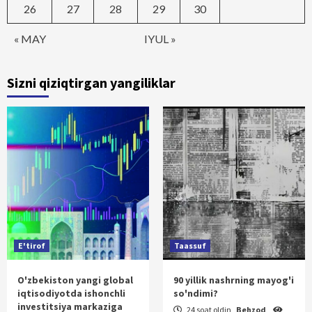
26
27
28
29
30
« MAY
IYUL »
Sizni qiziqtirgan yangiliklar
E'tirof
Taassuf
O'zbekiston yangi global
90 yillik nashrning mayog'i
iqtisodiyotda ishonchli
so'ndimi?
investitsiya markaziga
24 soat oldin
Behzod