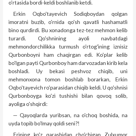
o'rtasida bordi-keldi boshlanib ketdi.
Erkin Oqbo'tayevich Sodiqboydan qolgan
imoratni buzib, o'rnida qo'sh qavatli hashamatli
bino qurdirdi. Bu xonadonga tez-tez mehmon kelib
turardi. Qo'shnining ayoli navbatdagi
mehmondorchilikka turmush o'rtog'ining iznisiz
Qurbonboyni ham chaqirgan edi. Ko'plar kelib
bo'lgan payti Qurbonboy ham darvozadan kirib kela
boshladi. Uy bekasi peshvoz chiqib, uni
mehmonxona tomon boshlab borarkan, Erkin
Oqbo'tayevich ro'parasidan chiqib keldi. U qo'shnisi
Qurbonboyga ko'zi tushishi bilan qovoq solib,
ayoliga o'shqirdi:
— Qayoqlarda yuribsan, na o'choq boshida, na
uyda topib bo'lmay qoldi seni?!
Erining ko'z qarashidan cho'chigan Zulxumor