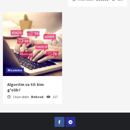
Muammo
Algoritm va til: kim
g'olib?
1 kun oldin
Behzod
117
Facebook
Telegram