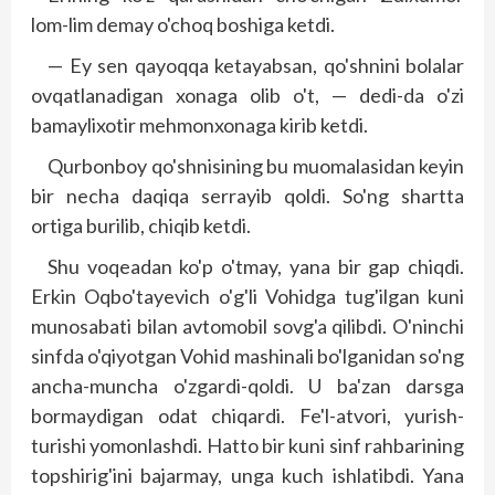
lom-lim demay o'choq boshiga ketdi.
— Ey sen qayoqqa ketayabsan, qo'shnini bolalar
ovqatlanadigan xonaga olib o't, — dedi-da o'zi
bamaylixotir mehmonxonaga kirib ketdi.
Qurbonboy qo'shnisining bu muomalasidan keyin
bir necha daqiqa serrayib qoldi. So'ng shartta
ortiga burilib, chiqib ketdi.
Shu voqeadan ko'p o'tmay, yana bir gap chiqdi.
Erkin Oqbo'tayevich o'g'li Vohidga tug'ilgan kuni
munosabati bilan avtomobil sovg'a qilibdi. O'ninchi
sinf­­da o'qiyotgan Vohid mashinali bo'lganidan so'ng
ancha-muncha o'zgardi-qoldi. U ba'zan darsga
bormaydigan odat chiqardi. Fe'l-atvori, yurish-
turishi yomonlashdi. Hatto bir kuni sinf rahbarining
topshirig'ini bajarmay, unga kuch ishlatibdi. Yana