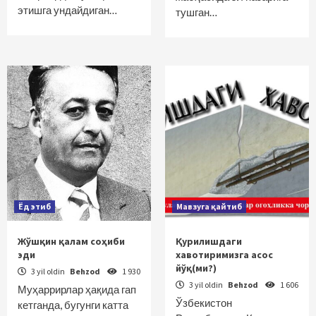
этишга ундайдиган…
тушган…
Ёд этиб
Мавзуга қайтиб
Жўшқин қалам соҳиби
Қурилишдаги
эди
хавотиримизга асос
йўқ(ми?)
3 yil oldin
Behzod
1 930
3 yil oldin
Behzod
1 606
Муҳаррирлар ҳақида гап
Ўзбекистон
кетганда, бугунги катта