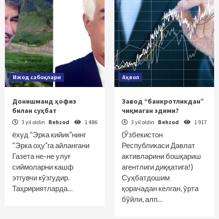
Ижод сабоқлари
Аҳвол
Донишманд ҳофиз
Завод “банкротликдан”
билан суҳбат
чиқмаган эдими?
3 yil oldin
Behzod
1 486
3 yil oldin
Behzod
1 917
ёхуд “Эрка кийик”нинг
(Ўзбекистон
“Эрка оҳу”га айлангани
Республикаси Давлат
Газета не-не улуғ
активларини бошқариш
сиймоларни кашф
агентлиги диққатига!)
этгувчи кўзгудир.
Суҳбатдошим
Таҳририятларда…
қорачадан келган, ўрта
бўйли, алп…