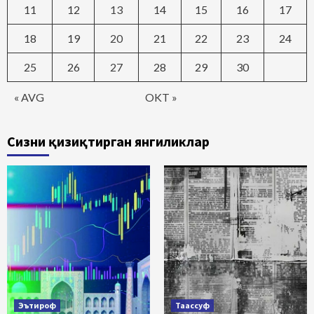
11
12
13
14
15
16
17
18
19
20
21
22
23
24
25
26
27
28
29
30
« AVG
OKT »
Сизни қизиқтирган янгиликлар
Эътироф
Таассуф