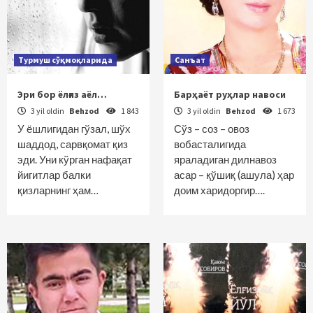
Турмуш сўқмоқларида
Санъат
Эри бор ёлғиз аёл…
Барҳаёт руҳлар навоси
3 yil oldin
Behzod
1 843
3 yil oldin
Behzod
1 673
У ёшлигидан гўзал, шўх
Сўз – соз – овоз
шаддод, сарвқомат қиз
вобасталигида
эди. Уни кўрган нафақат
яраладиган дилнавоз
йигитлар балки
асар – қўшиқ (ашула) ҳар
қизларнинг ҳам…
доим харидоргир….