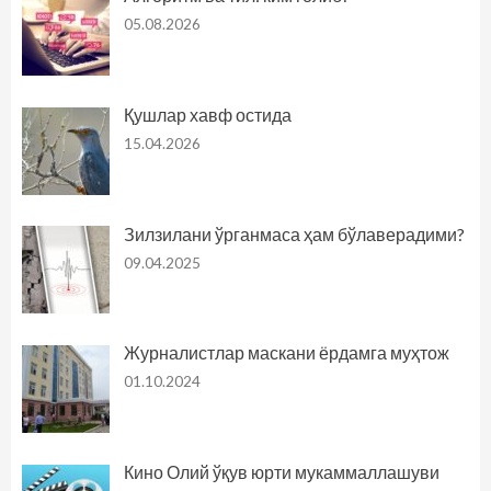
05.08.2026
Қушлар хавф остида
15.04.2026
Зилзилани ўрганмаса ҳам бўлаверадими?
09.04.2025
Журналистлар маскани ёрдамга муҳтож
01.10.2024
Кино Олий ўқув юрти мукаммаллашуви