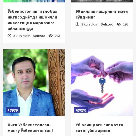
Ўзбекистон янги глобал
90 йиллик нашрнинг маёғи
иқтисодиётда ишончли
сўндими?
инвестиция марказига
3 kun oldin
Behzod
193
айланмоқда
3 kun oldin
Behzod
261
Ғурур
Ҳуқуқ
Янги Ўзбекистонсан –
Уй олишдаги энг катта
мангу Ўзбекистонсан!
хато: уйни арзон