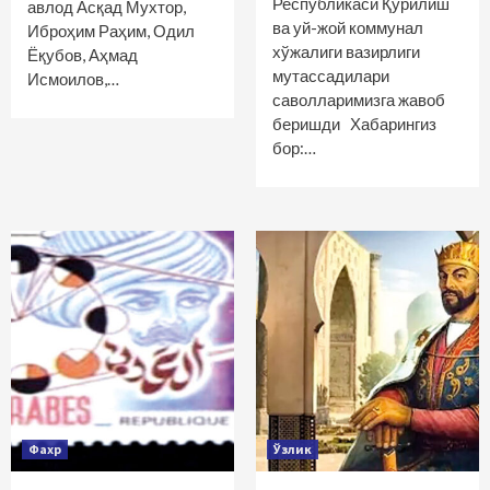
Республикаси Қурилиш
авлод Асқад Мухтор,
ва уй-жой коммунал
Иброҳим Раҳим, Одил
хўжалиги вазирлиги
Ёқубов, Аҳмад
мутассадилари
Исмоилов,…
саволларимизга жавоб
беришди Хабарингиз
бор:…
Фахр
Ўзлик