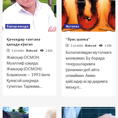
Ёшлар ижоди
Мутолаа
Қачондир тантана
“Ўрис шапка”
қилади кўнгил
3 yil oldin
Behzod
3 306
3 yil oldin
Behzod
1 626
Болалигимдан мутолаага
Жавоҳир ОСМОН
қизиқаман. Бу борада
Муаллиф ҳақида:
тенгдошларимга
Жавоҳир (ОСМОН)
ўрнакман деб айта
Боқижонов — 1993 йили
олмайман. Аммо
Қувасой шаҳрида
қайсидир асар дидимга
туғилган. Таржима…
маъқул…