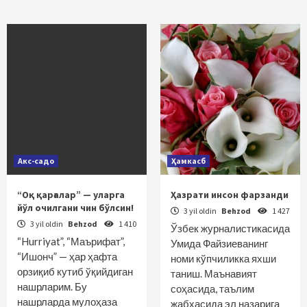
Акс-садо
Ҳамкасб
“Оқ қарғалар” — уларга
Ҳазрати инсон фарзанди
йўл очилгани чин бўлсин!
3 yil oldin
Behzod
1 427
3 yil oldin
Behzod
1 410
Ўзбек журналистикасида
“Hurriyat”, “Маърифат”,
Умида Файзиеванинг
“Ишонч” — ҳар ҳафта
номи кўпчиликка яхши
орзиқиб кутиб ўқийдиган
таниш. Маънавият
нашрларим. Бу
соҳасида, таълим
нашрларда мулоҳаза
жабҳасида эл назарига