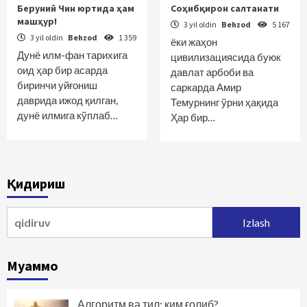
Беруний Чин юртида ҳам
Соҳибқирон салтанати
машҳур!
3 yil oldin
Behzod
5 167
3 yil oldin
Behzod
1 359
ёки жаҳон
Дунё илм-фан тарихига
цивилизациясида буюк
оид ҳар бир асарда
давлат арбоби ва
биринчи уйғониш
саркарда Амир
даврида ижод қилган,
Темурнинг ўрни ҳақида
дунё илмига кўплаб…
Ҳар бир…
Қидириш
Qidirshish:
Муаммо
Алгоритм ва тил: ким ғолиб?