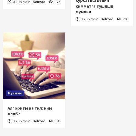
кўрсатиш кейин
3 kun oldin
Behzod
173
қимматга тушиши
мумкин
3 kun oldin
Behzod
203
Муаммо
Алгоритм ва тил: ким
ғолиб?
3 kun oldin
Behzod
185