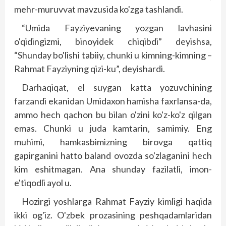
mehr-muruvvat mavzusida ko'zga tashlandi.
“Umida Fayziyevaning yozgan lavhasini
o'qidingizmi, binoyidek chiqibdi” de­yishsa,
“Shunday bo'lishi tabiiy, chunki u kimning-kimning –
Rahmat Fayziyning qizi-ku”, deyishardi.
Darhaqiqat, el suygan katta yozuvchining
farzandi ekanidan Umidaxon hamisha faxrlansa-da,
ammo hech qachon bu bilan o'zini ko'z-ko'z qilgan
emas. Chunki u juda kamtarin, samimiy. Eng
muhimi, hamkasbimizning birovga qattiq
gapirganini hatto baland ovozda so'zlaganini hech
kim eshitmagan. Ana shunday fazilatli, imon-
e'tiqodli ayol u.
Hozirgi yoshlarga Rahmat Fayziy kimligi haqida
ikki og'iz. O'zbek prozasining peshqadamlaridan