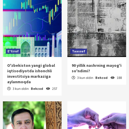
E'tirof
Taassuf
O'zbekiston yangi global
90 yillik nashrning mayog'i
iqtisodiyotda ishonchli
so'ndimi?
investitsiya markaziga
3 kun oldin
Behzod
188
aylanmoqda
3 kun oldin
Behzod
257