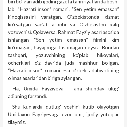
biri bo'lgan adib ijodini gazeta tahririyatlarida bosh­
lab, “Hazrati inson” romani, “Sen yetim emassan”
kinoqissasini yaratgan. O'zbekistonda xizmat
ko'rsatgan san'at arbobi va O'zbekiston xalq
yozuvchisi. Qolaversa, Rahmat Fayziy asari asosida
ishlangan “Sen yetim emassan” filmini kim
ko'rmagan, hayajonga tushmagan deysiz. Bundan
tashqari, yozuvchining ko'plab hikoyalari,
ocherklari o'z davrida juda mashhur bo'lgan.
“Hazrati inson” romani esa o'zbek adabiyotining
o'lmas asarlaridan biriga aylangan.
Ha, Umida Fayziyeva – ana shunday ulug'
adibning farzandi.
Shu kunlarda qutlug' yoshini kutib olayotgan
Umidaxon Fayziyevaga uzoq umr, ijodiy yutuqlar
tilaymiz.