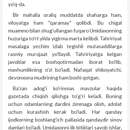
yo'q-da.
Bir mahalla oraliq muddatda shaharga ham,
viloyatga ham “qaramay” qolibdi. Bu chigal
muammo bilan shug'ullangan fuqaro Umidaxonning
huzuriga to'rt yilda yigirma marta kelibdi. Tahririyat
masalaga yechim izlab tegishli mutasaddilarga
rasmiy murojaat yo'llaydi. Tahririyatga kelgan
javoblar esa boshqotirmadan iborat bo'lib,
mavhumlikning o'zi bo'ladi. Nafaqat shikoyatchi,
devonxona mudirining ham boshi qotgan.
Ba'zan adog'i ko'rinmas mavzular haqida
gazetada chiqish qilishga to'g'ri keladi. Buning
uchun odamlarning dardini zimmaga olish, adolat
uchun kurashish kerak bo'ladi. Har qanday
ijodkorning boshlang'ich pallasida qandaydir sinov
damlari bo'ladi. Umidaxonni ilk bitiklari savob ishlar,