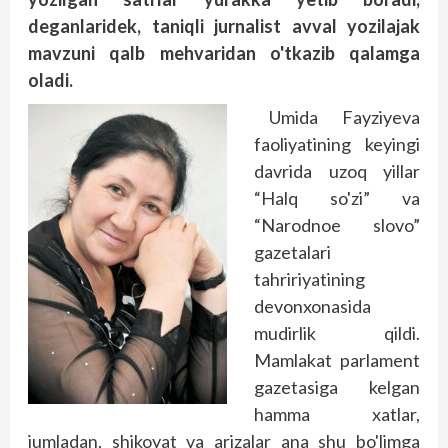
deganlaridek, taniqli jurnalist avval yozilajak
mavzuni qalb mehvaridan o'tkazib qalamga
oladi.
Umida Fayziyeva
faoliyatining keyingi
davrida uzoq yillar
“Halq so'zi” va
“Narodnoe slovo”
gazetalari
tahririyatining
devonxonasida
mudirlik qildi.
Mamlakat parlament
gazetasiga kelgan
hamma xatlar,
jumladan, shikoyat va arizalar ana shu bo'limga