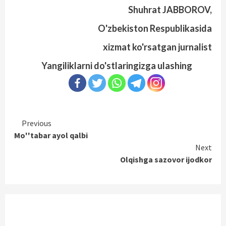
Shuhrat JABBOROV,
O'zbekiston Respublikasida
xizmat ko'rsatgan jurnalist
Yangiliklarni do'stlaringizga ulashing
Continue
Previous
Mo''tabar ayol qalbi
Reading
Next
Olqishga sazovor ijodkor