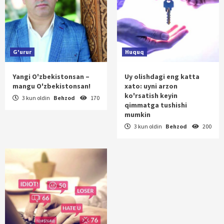
G'urur
Huquq
Yangi O'zbekistonsan –
Uy olishdagi eng katta
mangu O'zbekistonsan!
xato: uyni arzon
ko'rsatish keyin
3 kun oldin
Behzod
170
qimmatga tushishi
mumkin
3 kun oldin
Behzod
200