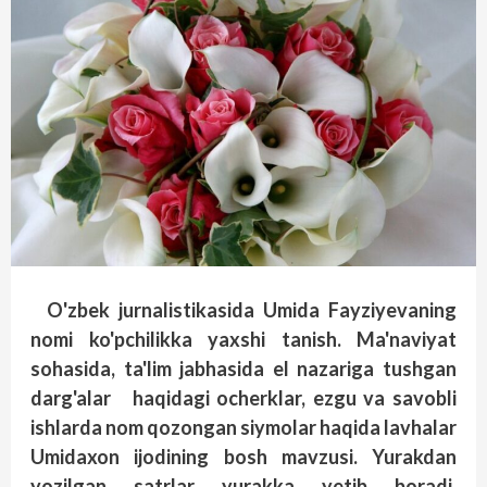
O'zbek jurnalistikasida Umida Fayziyevaning
nomi ko'pchilikka yaxshi tanish. Ma'naviyat
sohasida, ta'lim jabhasida el nazariga tushgan
darg'alar haqidagi ocherklar, ezgu va savobli
ishlarda nom qozongan siymolar haqida lavhalar
Umidaxon ijodining bosh mavzusi. Yurakdan
yozilgan satrlar yurakka yetib boradi,