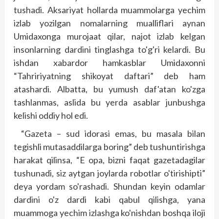
tushadi. Aksariyat hollarda muammolarga yechim
izlab yozilgan nomalarning mualliflari aynan
Umidaxonga murojaat qilar, najot izlab kelgan
insonlarning dardini tinglashga to'g'ri kelardi. Bu
ishdan xabardor hamkasblar Umidaxonni
“Tahririyatning shikoyat daftari” deb ham
atashardi. Albatta, bu yumush daf'atan ko'zga
tashlanmas, aslida bu yerda asablar junbushga
kelishi oddiy hol edi.
“Gazeta – sud idorasi emas, bu masala bilan
tegishli mutasaddilarga boring” deb tushuntirishga
harakat qilinsa, “E opa, bizni faqat gazetadagilar
tushunadi, siz aytgan joylarda robotlar o'tirishipti”
deya yordam so'rashadi. Shundan keyin odamlar
dardini o'z dardi kabi qabul qilishga, yana
muammoga yechim izlashga ko'nishdan boshqa iloji