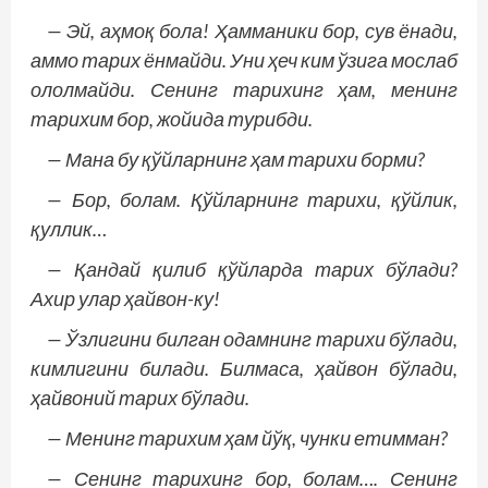
— Эй, аҳмоқ бола! Ҳамманики бор, сув ёнади,
аммо тарих ёнмайди. Уни ҳеч ким ўзига мослаб
ололмайди. Сенинг тарихинг ҳам, менинг
тарихим бор, жойида турибди.
— Мана бу қўйларнинг ҳам тарихи борми?
— Бор, болам. Қўйларнинг тарихи, қўйлик,
қуллик…
— Қандай қилиб қўйларда тарих бўлади?
Ахир улар ҳайвон-ку!
— Ўзлигини билган одамнинг тарихи бўлади,
кимлигини билади. Билмаса, ҳайвон бўлади,
ҳайвоний тарих бўлади.
— Менинг тарихим ҳам йўқ, чунки етимман?
— Сенинг тарихинг бор, болам…. Сенинг