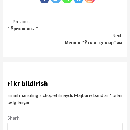
Continue
Previous
“Ўрис шапка”
Reading
Next
Менинг “Ўткан кунлар”им
Fikr bildirish
Email manzilingiz chop etilmaydi.
Majburiy bandlar
*
bilan
belgilangan
Sharh