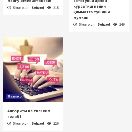
мангу Ўзбекистонсан!
хато: уйни арзон
кўрсатиш кейин
5 kun oldin
Behzod
215
қимматга тушиши
мумкин
5 kun oldin
Behzod
246
Муаммо
Алгоритм ва тил: ким
ғолиб?
5 kun oldin
Behzod
226