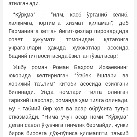
этилган эди.
“Қўрқма” — “илм, касб ўрганиб келиб,
халқимга, юртимга хизмат қиламан”, деб
Германияга кетган йигит-қизлар пировардида
совет ҳукумати томонидан қатағонга
учраганлари ҳақида ҳужжатлар асосида
бадиий тил воситасида ёзилган гўзал асар!
Ушбу роман Роман Баҳром Ирзаевнинг
юқорида келтирилган “Ўзбек ёшлари ва
хорижий таълим” китоби асосида ёзилгани
билинади. Унда номлари тилга олинган
тарихий шахслар, романда ҳам тилга олинади.
Бу – табиий бир ҳол ва асар обрўсига путур
етказмайди. “Нима учун асар номи “Қўрқма”
деган савол ўқувчига тинчлик бермайди, чунки
биров бировга дўқ-пўписа қилмаяпти, таъқиб