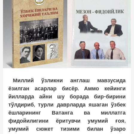
Миллий ўзликни англаш мавзусида
ёзилган асарлар бисёр. Аммо кейинги
йилларда айни шу борада бир-бирини
тўлдириб, турли даврларда яшаган ўзбек
ёшларининг Ватанга ва миллатга
фидойилигини ёритувчи умумий ғоя,
умумий сюжет тизими билан ўзаро