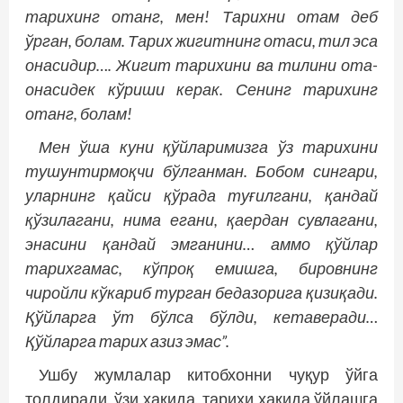
тарихинг отанг, мен! Тарихни отам деб
ўрган, болам. Тарих жигитнинг отаси, тил эса
онасидир…. Жигит тарихини ва тилини ота-
онасидек кўриши керак. Сенинг тарихинг
отанг, болам!
Мен ўша куни қўйларимизга ўз тарихини
тушунтирмоқчи бўлганман. Бобом сингари,
уларнинг қайси қўрада туғилгани, қандай
қўзилагани, нима егани, қаердан сувлагани,
энасини қандай эмганини… аммо қўйлар
тарихгамас, кўпроқ емишга, бировнинг
чиройли кўкариб турган бедазорига қизиқади.
Қўйларга ўт бўлса бўлди, кетаверади…
Қўйларга тарих азиз эмас”.
Ушбу жумлалар китобхонни чуқур ўйга
толдиради, ўзи ҳақида, тарихи ҳақида ўйлашга