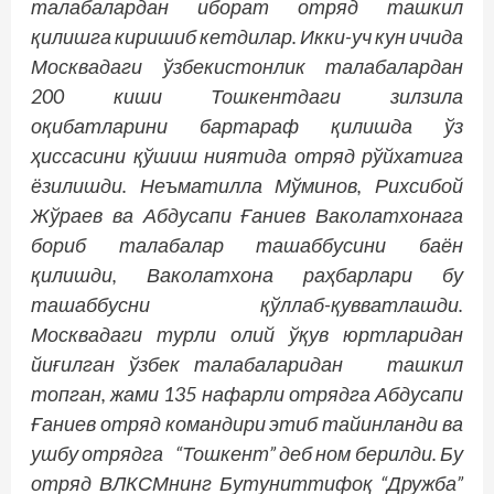
талабалардан иборат отряд ташкил
қилишга киришиб кетдилар. Икки-уч кун ичида
Москвадаги ўзбекистонлик талабалардан
200 киши Тошкентдаги зилзила
оқибатларини бартараф қилишда ўз
ҳиссасини қўшиш ниятида отряд рўйхатига
ёзилишди. Неъматилла Мўминов, Рихсибой
Жўраев ва Абдусапи Ғаниев Ваколатхонага
бориб талабалар ташаббусини баён
қилишди, Ваколатхона раҳбарлари бу
ташаббусни қўллаб-қувватлашди.
Москвадаги турли олий ўқув юртларидан
йиғилган ўзбек талабаларидан ташкил
топган, жами 135 нафарли отрядга Абдусапи
Ғаниев отряд командири этиб тайинланди ва
ушбу отрядга “Тошкент” деб ном берилди. Бу
отряд ВЛКСМнинг Бутуниттифоқ “Дружба”