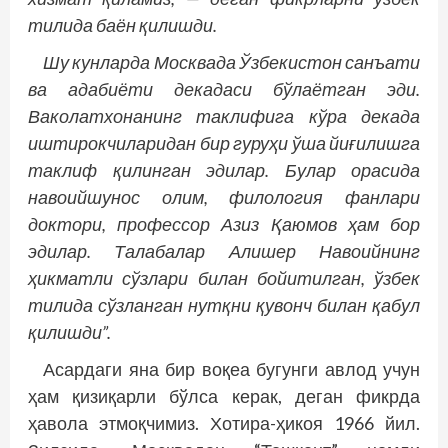
тилида баён қилишди.
Шу кунларда Москвада Ўзбекистон санъати
ва адабиёти декадаси бўлаётган эди.
Ваколатхонанинг таклифига кўра декада
иштирокчиларидан бир гуруҳи ўша йиғилишга
таклиф қилинган эдилар. Булар орасида
навоийшунос олим, филология фанлари
доктори, профессор Азиз Қаюмов ҳам бор
эдилар. Талабалар Алишер Навоийнинг
ҳикматли сўзлари билан бойитилган, ўзбек
тилида сўзланган нутқни қувонч билан қабул
қилишди”.
Асардаги яна бир воқеа бугунги авлод учун
ҳам қизиқарли бўлса керак, деган фикрда
ҳавола этмоқчимиз. Хотира-ҳикоя 1966 йил.