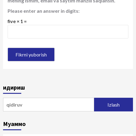
mening ismim, email va saytim manzili saqlansin.
Please enter an answer in digits:
five × 1 =
Қидириш
Qidirshish:
Муаммо