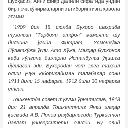
шубҳасиз. Айни фикр далили сифатида ундан
бир неча кўчирмаларни эътиборингизга ҳавола
этамиз:
“1909 йил 18 июлда Бухоро шаҳрида
тузилган “Тарбияи атфол” жамияти шу
йилнинг ўзида Фитрат, Усмонхўжа
Пўлатхўжа ўғли, Ато Хўжа, Мазҳар Бурхонов
каби кўпгина ёшларни Истанбулга ўқишга
йўллаган эди. Бухородан чет элга таҳсил
олиш учун юбориладиган талабалар сони
1911 йили 15 нафарга, 1912 йили 30 нафарга
етган.
Тошкентда совет тузуми ўрнатилгач, 1918
йил 21 апрелда Тошкентнинг Янги шаҳар
қисмида А.В. Попов раҳбарлигида Туркистон
давлат университети очилди. Бу олий