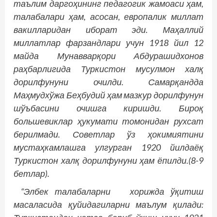
таълим даргоҳининг педагогик жамоаси ҳам,
талабалари ҳам, асосан, европалик миллат
вакилларидан иборат эди. Маҳаллий
миллатлар фарзандлари учун 1918 йил 12
майда Мунавварқори Абдурашидхонов
раҳбарлигида Туркистон мусулмон халқ
дорилфунуни очилди. Самарқандда
Маҳмудхўжа Беҳбудий ҳам мазкур дорилфунун
шўъбасини очишга киришди. Бироқ
большевиклар ҳукумати томонидан рухсат
берилмади. Советлар ўз ҳокимиятини
мустаҳкамлашга улгурган 1920 йилдаёқ
Туркистон халқ дорилфунуни ҳам ёпилди.(8-9
бетлар).
“Элбек талабаларни хорижда ўқитиш
масаласида қуйидагиларни маълум қилади: