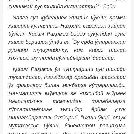
қилинмай, рус тилида қилинаяпти?” – деди.
Залга сув қуйгандек жимлик чўкди! Ҳамма
жавобни кутаяпти. Ниҳоят, саволдан ҳайрон
бўлган Қосим Раҳимов бироз сукутдан сўнг
жавоб беришга ўтди ва “Бу ерда ўтирганлар
русчани тушунади-ку, ким қайси тилда
хоҳласа, шу тилда сўзлайверсин” дедилар.
Қосим Раҳимов ўз нутқларини рус тилида
тугатдилар, талабалар орасидан фаоллари
ўз фикрлари билан минбарга кўтарилишди.
Неъматилла Мўминов ва Рихсибой Жўраев
Ваколатхона томонидан талабаларга
кўрсатилаётган эътибор, ёрдам учун
миннатдорчилик билдириб, “Яхши ўқиб, етук
мутахассис бўлиб, Ўзбекистон равнақига
хизмат қиламиз, — деган фикрларни ўзбек