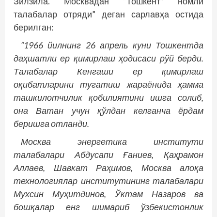
Зилзила. Москвадан “Тошкент” номли
талабалар отряди” деган сарлавҳа остида
берилган:
“1966 йилнинг 26 апрель куни Тошкентда
даҳшатли ер қимирлаш ҳодисаси рўй берди.
Талабалар Кенгаши ер қимирлаш
оқибатларини тугатиш жараёнида ҳамма
ташкилотчилик қобилиятини ишга солиб,
она Ватан учун қўлдан келганча ёрдам
беришга отланди.
Москва энергетика институти
талабалари Абдусапи Ғаниев, Қаҳрамон
Аллаев, Шавкат Раҳимов, Москва алоқа
технологиялар институтининг талабалари
Мухсин Муҳитдинов, Ўктам Назаров ва
бошқалар енг шимариб ўзбекистонлик