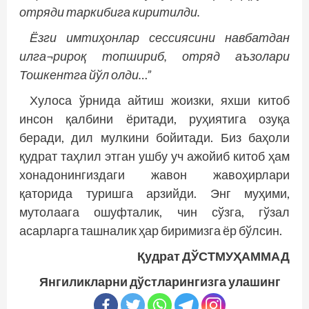
отряди таркибига киритилди.
Ёзги имтиҳонлар сессиясини навбатдан
илга¬рироқ топшириб, отряд аъзолари
Тошкентга йўл олди…”
Хулоса ўрнида айтиш жоизки, яхши китоб
инсон қалбини ёритади, руҳиятига озуқа
беради, дил мулкини бойитади. Биз баҳоли
қудрат таҳлил этган ушбу уч ажойиб китоб ҳам
хонадонингиздаги жавон жавоҳирлари
қаторида туришга арзийди. Энг муҳими,
мутолаага ошуфталик, чин сўзга, гўзал
асарларга ташналик ҳар биримизга ёр бўлсин.
Қудрат ДЎСТМУҲАММАД
Янгиликларни дўстларингизга улашинг