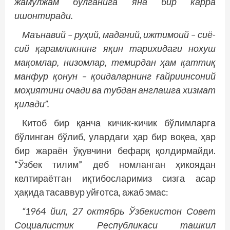
жамулжам бўлганига яна бир карра
ишонтиради.
Маънавий – руҳий, маданий, ижтимоий – сиё­
сий қарамликнинг яқин тарихидаги нохуш
мақомлар, низомлар, темирдан ҳам қаттиқ
манфур қонун – қоидаларнинг ғайриинсоний
моҳиятини очади ва тубдан англашга хизмат
қилади”.
Китоб бир қанча кичик-кичик бўлимларга
бўлинган бўлиб, улардаги ҳар бир воқеа, ҳар
бир жараён ўқувчини бефарқ қолдирмайди.
“Ўзбек тилим” деб номланган ҳикоядан
келтираётган иқтибосларимиз сизга асар
ҳақида тасаввур уйғотса, ажаб эмас:
“1964 йил, 27 октябрь Ўзбекистон Совет
Социалистик Республикаси ташкил