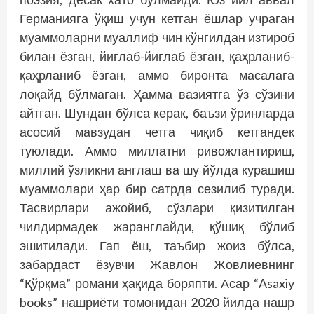
Германияга ўқиш учун кетган ёшлар учраган
муаммоларни муаллиф чин кўнгилдан изтироб
билан ёзган, йиғлаб-йиғлаб ёзган, қаҳрланиб-
қаҳрланиб ёзган, аммо биронта масалага
лоқайд бўлмаган. Ҳамма вазиятга ўз сўзини
айтган. Шундан бўлса керак, баъзи ўринларда
асосий мавзудан четга чиқиб кетгандек
туюлади. Аммо миллатни ривожлантириш,
миллий ўзликни англаш ва шу йўлда курашиш
муаммолари ҳар бир сатрда сезилиб туради.
Тасвирлари ажойиб, сўзлари қизитилган
чилдирмадек жаранглайди, қўшиқ бўлиб
эшитилади. Гап ёш, таъбир жоиз бўлса,
забардаст ёзувчи Жавлон Жовлиевнинг
“Қўрқма” романи ҳақида боряпти. Асар “Asaxiy
books” нашриёти томонидан 2020 йилда нашр