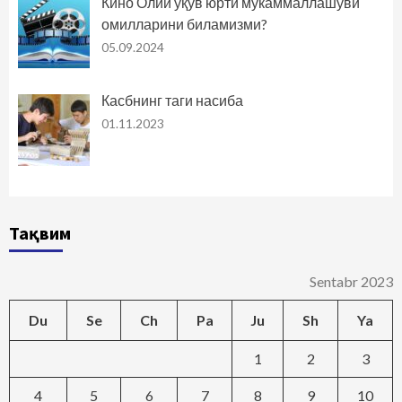
Кино Олий ўқув юрти мукаммаллашуви
омилларини биламизми?
05.09.2024
Касбнинг таги насиба
01.11.2023
Тақвим
Sentabr 2023
Du
Se
Ch
Pa
Ju
Sh
Ya
1
2
3
4
5
6
7
8
9
10