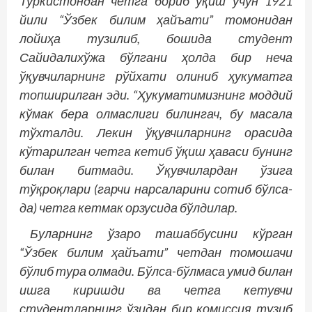
Туркистондан четга бориб ўқиш учун 1921
йили “Ўзбек билим ҳайъати” томонидан
лойиҳа тузилиб, бошида студент
Сайидалихўжа бўлгани ҳолда бир неча
ўқувчиларнинг рўйхати олиниб ҳукуматга
топширилган эди. “Ҳукуматимизнинг моддий
кўмак бера олмаслиги билингач, бу масала
тўхталди. Лекин ўқувчиларнинг орасида
кўтарилган четга кетиб ўқиш ҳаваси бунинг
билан битмади. Ўқувчилардан ўзига
тўқроқлари (гарчи нарсаларини сотиб бўлса-
да) четга кетмак орзусида бўлдилар.
Буларнинг ўзаро ташаббусини кўрган
“Ўзбек билим ҳайъати” четдан томошачи
бўлиб тура олмади. Бўлса-бўлмаса умид билан
ишга киришди ва четга кетувчи
студентларнинг ўзидан бир комиссия тузиб