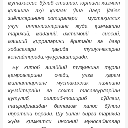
мутахассис бўлиб етишиш, юртига хизмат
қилишга аҳд қилган ўша давр ўзбек
зиёлиларининг хотиралари мустақиллик
учун интилиш­ларнинг жуда қимматли
тарихий, маданий, ижтимоий – сиёсий,
маиший қирраларини ёритади ва давр
ҳодисалари ҳақида тушунчаларни
кенгайтиради, чуқурлаштиради.
Бу китоб ашаддий тузумнинг турли
қамровларини очади, унга қарам
миллатларнинг мустақиллик ниятини
кучайтиради ва сохта тасаввурлардан
қутулиб, ошириб-тошириб сўйлаш,
таърифлашдан батамом халос бўлиш
ибратини беради. Шу билан бирга тарихда
жуда қимматли инсоний муносабатлар