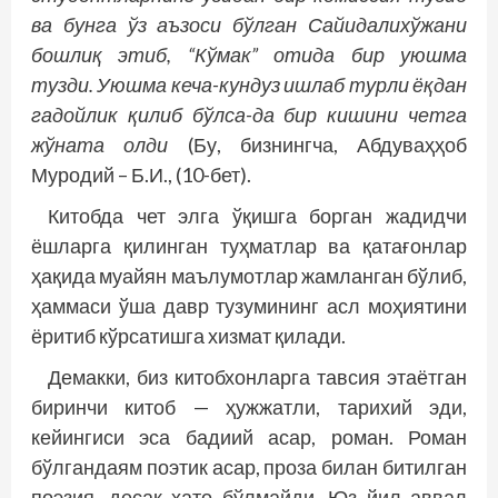
ва бунга ўз аъзоси бўлган Сайидалихўжани
бошлиқ этиб, “Кўмак” отида бир уюшма
тузди. Уюшма кеча-кундуз ишлаб турли ёқдан
гадойлик қилиб бўлса-да бир кишини четга
жўната олди
(Бу, бизнингча, Абдуваҳҳоб
Муродий – Б.И., (10-бет).
Китобда чет элга ўқишга борган жадидчи
ёшларга қилинган туҳматлар ва қатағонлар
ҳақида муайян маълумотлар жамланган бўлиб,
ҳаммаси ўша давр тузумининг асл моҳиятини
ёритиб кўрсатишга хизмат қилади.
Демакки, биз китобхонларга тавсия этаётган
биринчи китоб — ҳужжатли, тарихий эди,
кейингиси эса бадиий асар, роман. Роман
бўлгандаям поэтик асар, проза билан битилган
поэзия, десак хато бўлмайди. Юз йил аввал