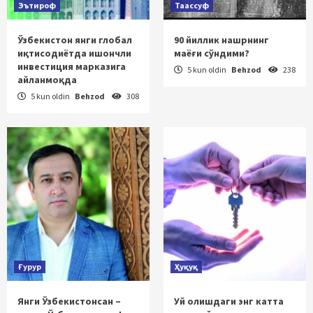
Эътироф
Таассуф
Ўзбекистон янги глобал
90 йиллик нашрнинг
иқтисодиётда ишончли
маёғи сўндими?
инвестиция марказига
5 kun oldin
Behzod
238
айланмоқда
5 kun oldin
Behzod
308
Ғурур
Ҳуқуқ
Янги Ўзбекистонсан –
Уй олишдаги энг катта