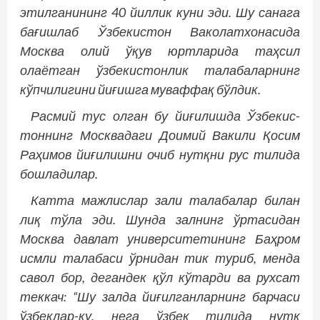
этилганининг 40 йиллик куни эди. Шу санага
бағиш­лаб Ўзбекистон Ваколатхонасида
Москва олий ўқув юртларида таҳсил
олаётган ўзбекистонлик талабаларнинг
кўпчилигини йиғишга муваффақ бўлдик.
Расмий тус олган бу йиғилишда Ўзбекис­
тоннинг Москвадаги Доимий Вакили Қосим
Раҳимов йиғилишни очиб нутқни рус тилида
бошладилар.
Катта мажлислар зали талабалар билан
лиқ тўла эди. Шунда залнинг ўртасидан
Москва давлат университетининг Баҳром
исмли талабаси ўрнидан тик туриб, менда
савол бор, дегандек қўл кўтарди ва рухсат
теккач: “Шу залда йиғилганларнинг барчаси
ўзбеклар-ку, нега ўзбек тилида нутқ