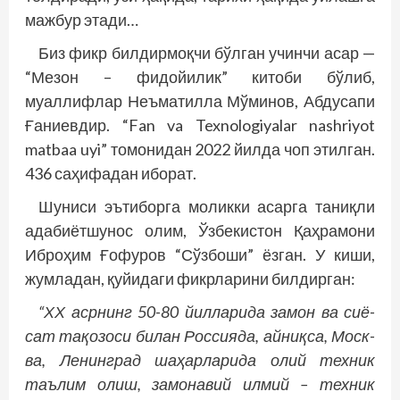
мажбур этади…
Биз фикр билдирмоқчи бўлган учинчи асар —
“Мезон – фидойилик” китоби бўлиб,
муаллифлар Неъматилла Мўминов, Абдусапи
Ғаниевдир. “Fan va Texnologiyalar nashriyot
matbaa uyi” томонидан 2022 йилда чоп этилган.
436 саҳифадан иборат.
Шуниси эътиборга моликки асарга таниқли
адабиётшунос олим, Ўзбекистон Қаҳрамони
Иброҳим Ғофуров “Сўзбоши” ёзган. У киши,
жумладан, қуйидаги фикрларини билдирган:
“ХХ асрнинг 50-80 йилларида замон ва сиё­
сат тақозоси билан Россияда, айниқса, Мос­к­
ва, Ленинград шаҳарларида олий техник
таълим олиш, замонавий илмий – техник