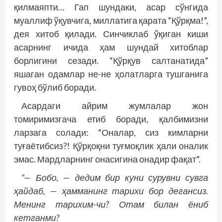
қилмаяпти… Гап шундаки, асар сўнгида
муаллиф ўқувчига, миллатига қарата “Қўрқма!”,
дея хитоб қилади. Синчиклаб ўқиган киши
асарнинг ичида ҳам шундай хитоблар
борлигини сезади. “Қўрқув салтанатида”
яшаган одамлар не-не ҳолатларга тушганига
гувоҳ бўлиб боради.
Асардаги айрим жумлалар жон
томиримизгача етиб боради, қалбимизни
ларзага солади: “Оналар, сиз кимларни
туғаётибсиз?! Қўрқоқни туғмоқлик ҳали оналик
эмас. Мардларнинг онасигина онадир фақат”.
“— Бобо, — дедим бир куни сурувни сувга
ҳайдаб, — ҳамманинг тарихи бор дегансиз.
Менинг тарихим-чи? Отам билан ёниб
кетганми?