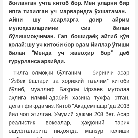
боғланган учта китоб бор. Мен уларни бир
ипга тизилган уч марваридга ўхшатаман.
Айни шу асарларга доир айрим
мулоҳазаларимни сиз билан
бўлишмоқчиман. Гап бошидаёқ айтиб қўя
қолай: шу уч китоби бор одам йиллар ўтиши
билан “Менда уч жавоҳир бор” деб
ғурурланса арзийди.
Тилга олмоқчи бўлганим — биринчи асар
“Ўзбек ёшлари ва хорижий таълим” китоби
бўлиб, муаллиф Баҳром Ирзаев мутолаа
аҳлига илмий-адабий хазина туҳфа этган,
деган фикр­дамиз. Китоб “Академнашр”да 2018
йил чоп этилган. Умумий ҳажми 208 бет. Асар
реа­листик воқеалар, ҳаққоний тарих
ошуфталарига ниҳоятда манзур келиши