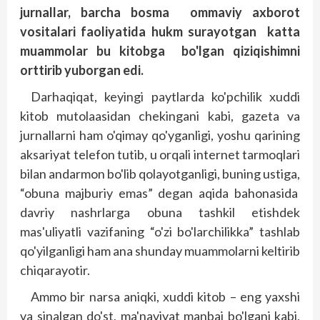
jurnallar, barcha bosma ommaviy axborot
vositalari faoliyatida hukm surayotgan katta
muammolar bu kitobga bo'lgan qiziqishimni
orttirib yuborgan edi.
Darhaqiqat, keyingi paytlarda ko'pchilik xuddi
kitob mutolaasidan chekingani kabi, gazeta va
jurnallarni ham o'qimay qo'yganligi, yoshu qarining
aksariyat telefon tutib, u orqali internet tarmoqlari
bilan andarmon bo'lib qolayotganligi, buning ustiga,
“obuna majburiy emas” degan aqida bahonasida
davriy nashrlarga obuna tashkil etishdek
mas'uliyatli vazifaning “o'zi bo'larchilikka” tashlab
qo'yilganligi ham ana shunday muammolarni keltirib
chiqarayotir.
Ammo bir narsa aniqki, xuddi kitob – eng yaxshi
va sinalgan do'st, ma'naviyat manbai bo'lgani kabi,