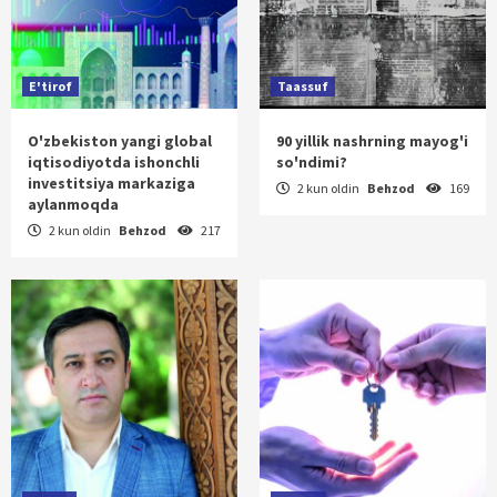
E'tirof
Taassuf
O'zbekiston yangi global
90 yillik nashrning mayog'i
iqtisodiyotda ishonchli
so'ndimi?
investitsiya markaziga
2 kun oldin
Behzod
169
aylanmoqda
2 kun oldin
Behzod
217