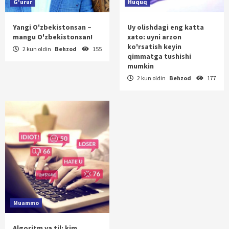
G'urur
Huquq
Yangi O'zbekistonsan –
Uy olishdagi eng katta
mangu O'zbekistonsan!
xato: uyni arzon
ko'rsatish keyin
2 kun oldin
Behzod
155
qimmatga tushishi
mumkin
2 kun oldin
Behzod
177
Muammo
Algoritm va til: kim