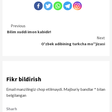
Continue
Previous
Bilim xuddi imon kabidir!
Reading
Next
O'zbek adibining turkcha mo''jizasi
Fikr bildirish
Email manzilingiz chop etilmaydi.
Majburiy bandlar
*
bilan
belgilangan
Sharh