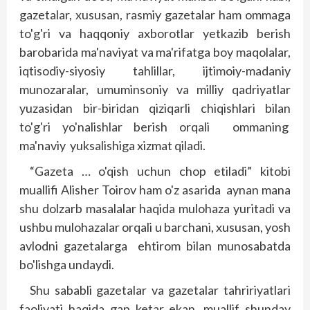
gazetalar, xususan, rasmiy gazetalar ham ommaga
to'g'ri va haqqoniy axborotlar yetkazib berish
barobarida ma'naviyat va ma'rifatga boy maqolalar,
iqtisodiy-siyo­siy tahlillar, ijtimoiy-madaniy
munozaralar, umuminsoniy va milliy qadriyatlar
yuzasidan bir-biridan qiziqarli chiqish­lari bilan
to'g'ri yo'nalish­lar berish orqali ommaning
ma'naviy yuksalishiga xizmat qiladi.
“Gazeta … o'qish uchun chop etiladi” kitobi
muallifi Alisher Toirov ham o'z asarida aynan mana
shu dolzarb masalalar haqida mulohaza yuritadi va
ushbu mulohazalar orqali u barchani, xususan, yosh
avlodni gazetalarga ehtirom bilan munosabatda
bo'lishga undaydi.
Shu sababli gazetalar va gazetalar tahririyatlari
faoliyati haqida gap ketar ekan, muallif shunday