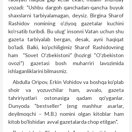
yozadi: “Ushbu dargoh qanchadan-qancha buyuk
shaxslarni tarbiyalamagan, deysiz. Birgina Sharof
Rashidov nomining o'ziyoq gazetalar kuchini
ko'rsatib turibdi. Bu ulug' insonni Vatan uchun shu
gazeta tarbiyalab bergan, desak, ayni haqiqat
bo'ladi. Balki, ko'pchiligimiz Sharof Rashidovning
ham “Sovet O'zbekistoni” (hozirgi “O'zbekiston
ovozi”) gazetasi bosh muharriri lavozimida
ishlaganliklarini bilmasmiz.
Abdulla Oripov, Erkin Vohidov va boshqa ko'plab
shoir va yozuvchilar ham, avvalo, gazeta
tahririyatlari ostonasiga qadam qo'yganlar.
Dunyoda “bestseller” (eng mashhur asarlar,
deyilmoqchi – M.B.) nomini olgan kitoblar ham
kitob bo'lishidan avval gazetalarda chop etilgan”.