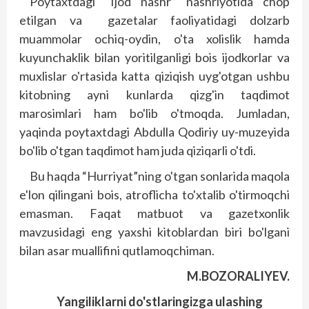
Poytaxtdagi “Ijod nashr” nashriyotida chop
etilgan va gazetalar faoliyatidagi dolzarb
muammolar ochiq-oydin, o'ta xolislik hamda
kuyunchaklik bilan yoritilganligi bois ijodkorlar va
muxlislar o'rtasida katta qiziqish uyg'otgan ushbu
kitobning ayni kunlarda qizg'in taqdimot
marosimlari ham bo'lib o'tmoqda. Jumladan,
yaqinda poytaxtdagi Abdulla Qodiriy uy-muzeyida
bo'lib o'tgan taqdimot ham juda qiziqarli o'tdi.
Bu haqda “Hurriyat”ning o'tgan sonlarida maqola
e'lon qilingani bois, atroflicha to'xtalib o'tirmoqchi
emasman. Faqat matbuot va gazetxonlik
mavzusidagi eng yaxshi kitoblardan biri bo'lgani
bilan asar muallifini qutlamoqchiman.
M.BOZORALIYEV.
Yangiliklarni do'stlaringizga ulashing