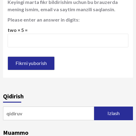
Keyingi marta fikr bildirishim uchun bu brauzerda
mening ismim, email va saytim manzili saqlansin.
Please enter an answer in digits:
two × 5 =
Qidirish
Qidirshish:
Muammo