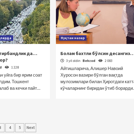
қларда
Нуқтаи назар
отирбандликда…
Болам бахтли бўлсин десангиз
бор?
3 yil oldin
Behzod
2 083
od
1 228
Айтишларича, Алишер Навоий
н уйга бир ярим соат
Хуросон вазири бўлган вақтда
елдим. Тошкент
мулозимлари билан Ҳиротдаги катт
алаб ва кечки пайт…
кўчаларнинг биридан ўтиб борарди
alar
3
4
5
Next