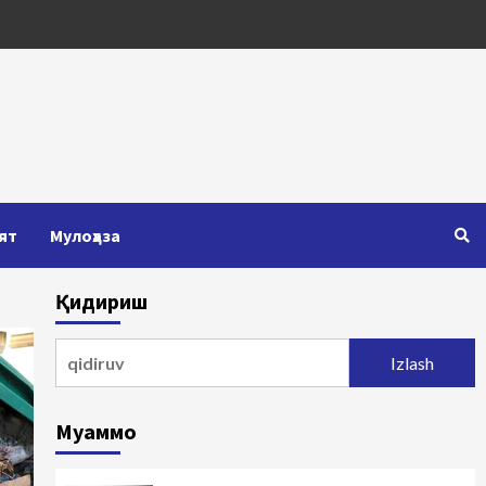
ят
Мулоҳаза
Қидириш
Qidirshish:
Муаммо