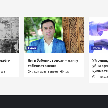
cha
atlanish
Ғурур
Ҳуқуқ
 маёғи
Янги Ўзбекистонсан – мангу
Уй олишд
Ўзбекистонсан!
уйни ар
қимматг
194
3 kun oldin
Behzod
173
3 kun ol