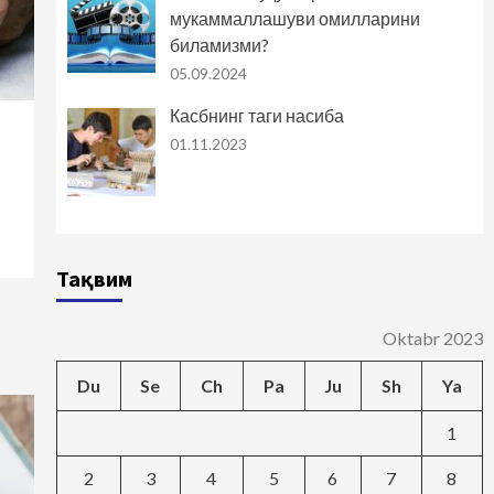
мукаммаллашуви омилларини
биламизми?
05.09.2024
Касбнинг таги насиба
01.11.2023
Тақвим
Oktabr 2023
Du
Se
Ch
Pa
Ju
Sh
Ya
1
2
3
4
5
6
7
8