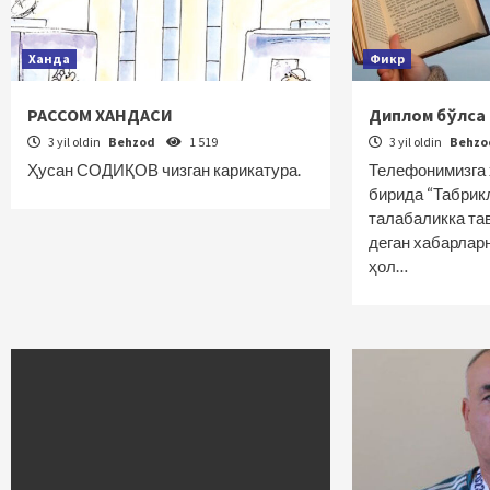
Ханда
Фикр
РАССОМ ХАНДАСИ
Диплом бўлса
3 yil oldin
Behzod
1 519
3 yil oldin
Behz
Ҳусан СОДИҚОВ чизган карикатура.
Телефонимизга 
бирида “Табрик
талабаликка тав
деган хабарлар
ҳол…