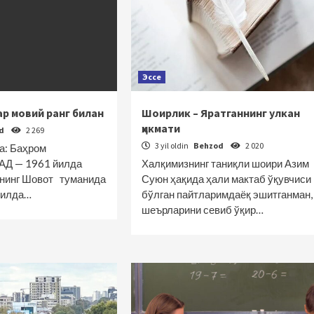
Эссе
тар мовий ранг билан
Шоирлик – Яратганнинг улкан
ҳикмати
od
2 269
3 yil oldin
Behzod
2 020
а: Баҳром
 — 1961 йилда
Халқимизнинг таниқли шоири Азим
ининг Шовот туманида
Суюн ҳақида ҳали мактаб ўқувчиси
 йилда…
бўлган пайтларимдаёқ эшитганман,
шеърларини севиб ўқир…