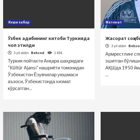
Яхши хабар
Матонат
Ўзбек адибининг китоби Туркияда
Жасорат соҳиб
чоп этилди
3 yil oldin
Behz
3 yil oldin
Behzod
1 436
Армрестлинг сп
Туркия пойтахти Анқара шаҳридаги
эшитган бўлишин
“Kültür Ajansı” нашриёти томонидан
АҚШда 1950 йил
Ўзбекистон Ёзувчилар уюшмаси
…
аъзоси, Ўзбекистонда хизмат
кўрсатган…