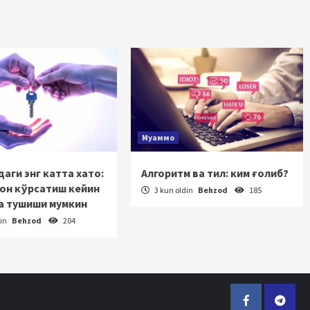
Муаммо
аги энг катта хато:
Алгоритм ва тил: ким ғолиб?
зон кўрсатиш кейин
3 kun oldin
Behzod
185
а тушиши мумкин
din
Behzod
204
Facebook
Telegr