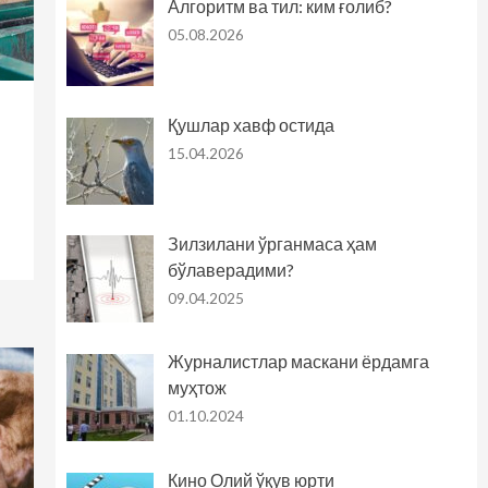
Алгоритм ва тил: ким ғолиб?
05.08.2026
Қушлар хавф остида
15.04.2026
Зилзилани ўрганмаса ҳам
бўлаверадими?
09.04.2025
Журналистлар маскани ёрдамга
муҳтож
01.10.2024
Кино Олий ўқув юрти