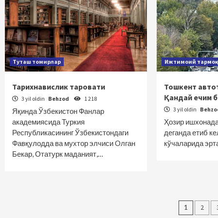
Туташ томирлар
Ижтимоий тармо
Тарихнавислик таровати
Тошкент авт
Қандай ечим 
3 yil oldin
Behzod
1 218
3 yil oldin
Behz
Яқинда Ўзбекистон Фанлар
академиясида Туркия
Ҳозир ишхонада
Республикасининг Ўзбекистондаги
деганда етиб к
Фавқулодда ва мухтор элчиси Oлган
кўчаларида эрт
Бекар, Отатурк маданият,…
Maqol
1
2