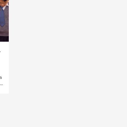
…
а
….