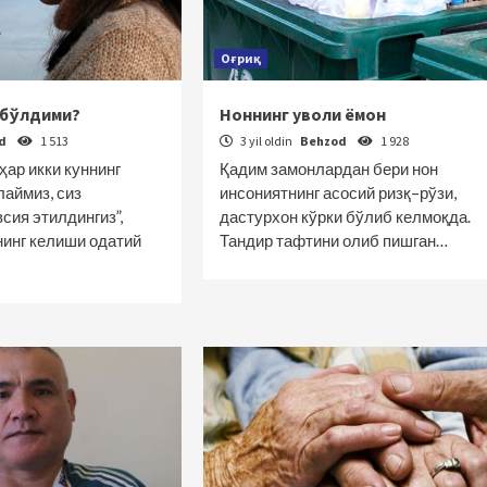
Оғриқ
 бўлдими?
Ноннинг уволи ёмон
od
1 513
3 yil oldin
Behzod
1 928
ҳар икки куннинг
Қадим замонлардан бери нон
лаймиз, сиз
инсониятнинг асосий ризқ–рўзи,
сия этилдингиз”,
дастурхон кўрки бўлиб келмоқда.
нинг келиши одатий
Тандир тафтини олиб пишган…