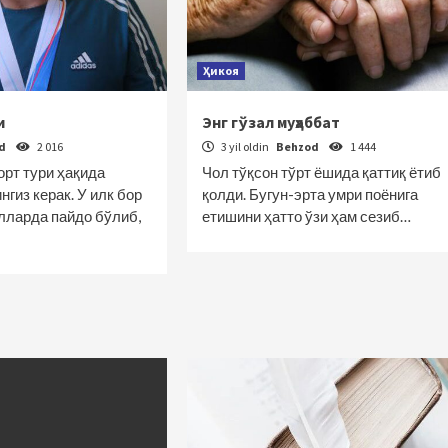
Ҳикоя
и
Энг гўзал муҳаббат
od
2 016
3 yil oldin
Behzod
1 444
орт тури ҳақида
Чол тўқсон тўрт ёшида қаттиқ ётиб
гиз керак. У илк бор
қолди. Бугун-эрта умри поёнига
ларда пайдо бўлиб,
етишини ҳатто ўзи ҳам сезиб…