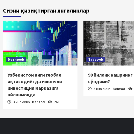
bo‘yi
Сизни қизиқтирган янгиликлар
harak
Эътироф
Таассуф
Ўзбекистон янги глобал
90 йиллик нашрнинг
иқтисодиётда ишончли
сўндими?
инвестиция марказига
3 kun oldin
Behzod
айланмоқда
3 kun oldin
Behzod
261