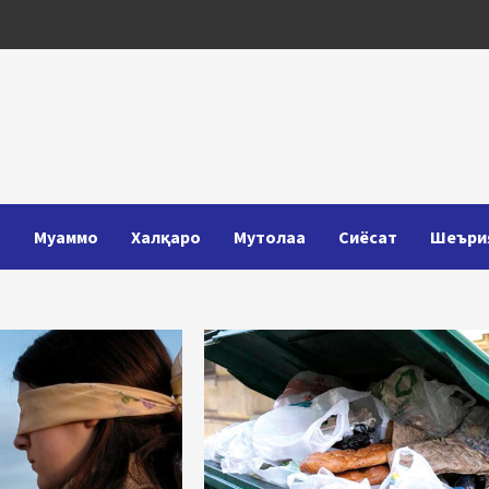
Т
Муаммо
Халқаро
Мутолаа
Сиёсат
Шеъри