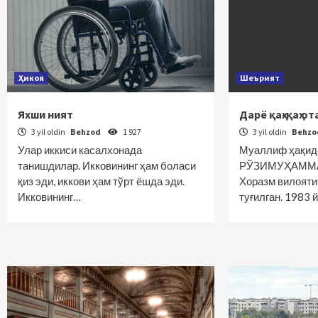
Ҳикоя
Шеърият
Яхши ният
Дарё қаҳ-қаҳ о
3 yil oldin
Behzod
1 927
3 yil oldin
Behz
Улар иккиси касалхонада
Муаллиф ҳақид
танишдилар. Икковининг ҳам боласи
РЎЗИМУҲАММАД
қиз эди, иккови ҳам тўрт ёшда эди.
Хоразм вилоят
Икковининг…
туғилган. 1983