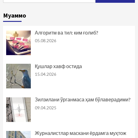
Муаммо
Алгоритм ва тил: ким ғолиб?
05.08.2026
Қушлар хавф остида
15.04.2026
Зилзилани ўрганмаса ҳам бўлаверадими?
09.04.2025
Журналистлар маскани ёрдамга муҳтож