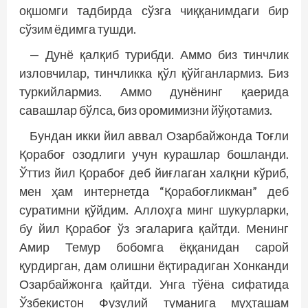
оқшомги тадбирда сўзга чиққанимдаги бир
сўзим ёдимга тушди.
— Дунё қалқиб турибди. Аммо биз тинчлик
изловчилар, тинчликка қўл қўйганлармиз. Биз
туркийлармиз. Аммо дунёнинг қаерида
савашлар бўлса, биз оромимизни йўқотамиз.
Бундан икки йил аввал Озарбайжонда Тоғли
Қорабоғ озодлиги учун курашлар бош­ланди.
Ўттиз йил Қорабоғ деб йиғлаган халқни кўриб,
мен ҳам интернетда “Қорабоғликман” деб
суратимни қўйдим. Аллоҳга минг шукурларки,
бу йил Қорабоғ ўз эгаларига қайтди. Менинг
Амир Темур бобомга ёққанидан сарой
қурдирган, дам олишни ёқтирадиган Хонканди
Озарбайжонга қайт­­ди. Унга тўёна сифатида
Ўзбекистон Фузулий туманига муҳташам