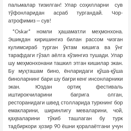
пальмалар тизилган! Улар соҳилларни сув
тўфонларидан асраб тургандай. Чор-
атрофимиз — сув!
“Oskar” номли ҳашаматли меҳмонхона.
Эшикдан киришингиз билан рассом чизган
кулимсираб турган ўктам кишига ва ўнг
тарафдаги гўзал аёлга кўзингиз тушади. Улар
шу меҳмонхонани ташкил этган кишилар экан.
Бу муҳташам бино, ёнларидаги қўша-қўша
биноларнинг бари шу бағри кенг инсонларники
экан. Юздан ортиқ фестиваль
иштирокчиларини бағрига олган,
ресторанидаги швед столларида туркнинг бор
емакларини, ширинлигу меваларини, чой,
қаҳваларини тўкиб ташлаган бу турк
тадбиркори ҳозир 90 ёшни қоралаётгани учун