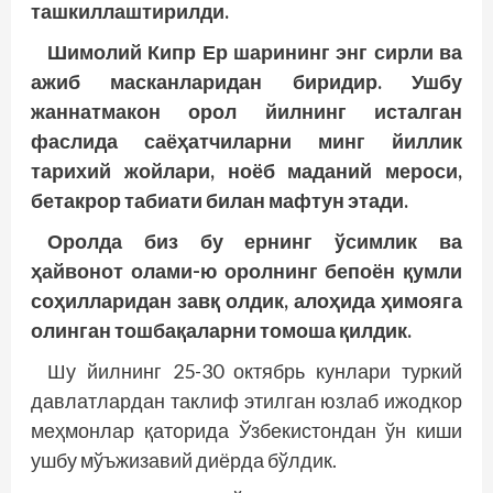
ташкиллаштирилди.
Шимолий Кипр Ер шарининг энг сирли ва
ажиб масканларидан биридир. Ушбу
жаннатмакон орол йилнинг исталган
фаслида саёҳатчиларни минг йиллик
тарихий жойлари, ноёб маданий мероси,
бетакрор табиати билан мафтун этади.
Оролда биз бу ернинг ўсимлик ва
ҳайвонот олами-ю оролнинг бепоён қумли
соҳилларидан завқ олдик, алоҳида ҳимояга
олинган тошбақаларни томоша қилдик.
Шу йилнинг 25-30 октябрь кунлари туркий
давлатлардан таклиф этилган юзлаб ижодкор
меҳмонлар қаторида Ўзбекистондан ўн киши
ушбу мўъжизавий диёрда бўлдик.