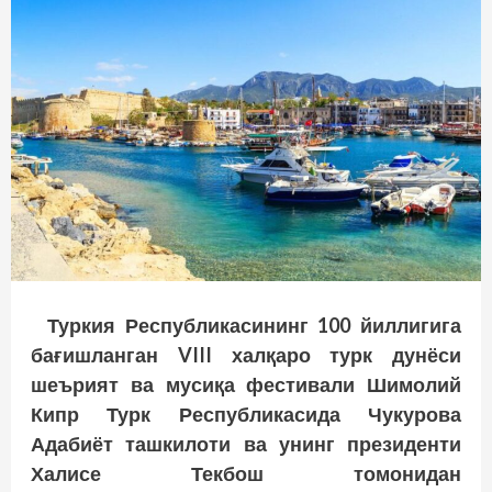
Туркия Республикасининг 100 йиллигига
бағишланган
VIII
халқаро турк дунёси
шеърият ва мусиқа фестивали Шимолий
Кипр Турк Республикасида Чукурова
Адабиёт ташкилоти ва унинг президенти
Халисе Текбош томонидан