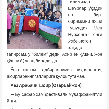
тилимизда
шеърлар ўқидик
ва бир-
биримизни яхши
тушундик. Мен
Нурхонга янги
Ўзбекистон
ҳақида
гапирсам, у “билем” деди. Ахир ён қўшни, жон
қўшни бўлсак, билади-да.
Ўша оқшом тадбирларимиз ниҳоялангач,
шоирларнинг гапларига қулоқ тутаман:
Аёз Арабачи, шоир (Озарбайжон):
— Бу сафар ҳам фестиваль муваффақиятли
ўтди.