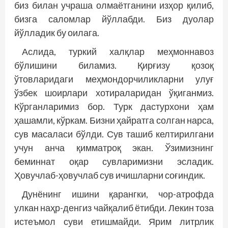
биз билан учраша олмаётганини изҳор қилиб,
бизга саломлар йўллабди. Биз дуолар
йўлладик бу оилага.
Аслида, туркий халқлар меҳмоннавоз
бўлишини биламиз. Қирғизу қозоқ
ўтовларидаги меҳмондорчиликларни улуғ
ўзбек шоирлари хотираларидан ўқиганмиз.
Кўрганларимиз бор. Турк дастурхони ҳам
ҳашамли, кўркам. Бизни ҳайратга солган нарса,
сув масаласи бўлди. Сув ташиб келтирилгани
учун анча қимматроқ экан. Ўзимизнинг
беминнат оқар сувларимизни эсладик.
Ҳовучлаб-ҳовучлаб сув ичишларни соғиндик.
Дунёнинг ишини қарангки, чор-атрофда
улкан наҳр-денгиз чайқалиб ётибди. Лекин тоза
истеъмол суви етишмайди. Ярим литрлик