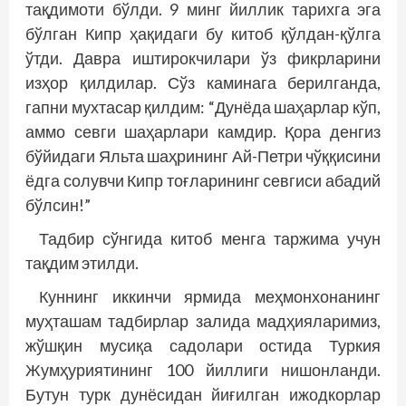
тақдимоти бўлди. 9 минг йиллик тарихга эга
бўлган Кипр ҳақидаги бу китоб қўлдан-қўлга
ўтди. Давра иштирокчилари ўз фикрларини
изҳор қилдилар. Сўз каминага берилганда,
гапни мухтасар қилдим: “Дунёда шаҳарлар кўп,
аммо севги шаҳарлари камдир. Қора денгиз
бўйидаги Яльта шаҳрининг Ай-Петри чўққисини
ёдга солувчи Кипр тоғларининг севгиси абадий
бўлсин!”
Тадбир сўнгида китоб менга таржима учун
тақдим этилди.
Куннинг иккинчи ярмида меҳмонхонанинг
муҳташам тадбирлар залида мадҳияларимиз,
жўшқин мусиқа садолари остида Туркия
Жумҳуриятининг 100 йиллиги нишонланди.
Бутун турк дунёсидан йиғилган ижодкорлар