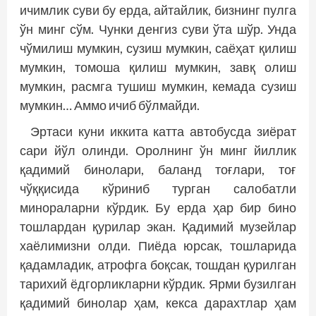
ичимлик суви бу ерда, айтайлик, бизнинг пулга
ўн минг сўм. Чунки денгиз суви ўта шўр. Унда
чўмилиш мумкин, сузиш мумкин, саёҳат қилиш
мумкин, томоша қилиш мумкин, завқ олиш
мумкин, расмга тушиш мумкин, кемада сузиш
мумкин… Аммо ичиб бўлмайди.
Эртаси куни иккита катта автобусда зиёрат
сари йўл олинди. Оролнинг ўн минг йиллик
қадимий бинолари, баланд тоғлари, тоғ
чўққисида кўриниб турган салобатли
минораларни кўрдик. Бу ерда ҳар бир бино
тош­лардан қурилар экан. Қадимий музейлар
хаёлимизни олди. Пиёда юрсак, тошларида
қадамладик, атрофга боқсак, тошдан қурилган
тарихий ёдгорликларни кўрдик. Ярми бузилган
қадимий бинолар ҳам, кекса дарахтлар ҳам