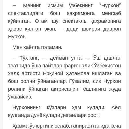
— Менинг исмим ўзбекнинг “Нурхон”
спектаклидаги бош қаҳрамонга менгзаб
қўйилган. Отам шу спектакль қаҳрамонига
ҳавас қилган экан, — деди шоираи даврон
Нурхон.
Мен хаёлга толаман.
— Тўхтанг, — дейман унга. — Ўш давлат
театрида ўша пайтлар фарғоналик Ўзбекис­тон
халқ артисти Ёрқиной Ҳатамова ишлаган ва
бош ролни ўйнаганлар. Гўзалим, сиз Нурхон
ролини ўйнаган актрисанинг ёшлигига жуда
ўхшайсиз.
Нурхоннинг кўзлари ҳам кулади. Аёл
кулганда дунё кулади деганлари рост!
Ҳамма ўз юртини эслаб, гапираётганида кеча