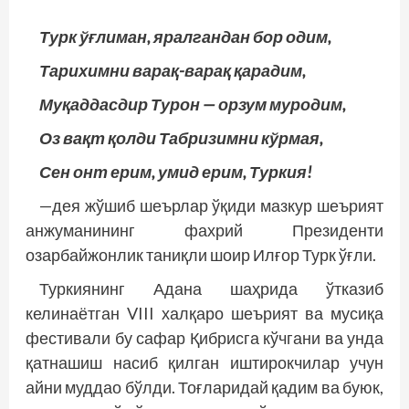
Турк ўғлиман, яралгандан бор одим,
Тарихимни варақ-варақ қарадим,
Муқаддасдир Турон — орзум муродим,
Оз вақт қолди Табризимни кўрмая,
Сен онт ерим, умид ерим, Туркия!
—дея жўшиб шеърлар ўқиди мазкур шеърият
анжуманининг фахрий Президенти
озарбайжонлик таниқли шоир Илғор Турк ўғли.
Туркиянинг Адана шаҳрида ўтказиб
келинаётган VIII халқаро шеърият ва мусиқа
фес­тивали бу сафар Қибрисга кўчгани ва унда
қатнашиш насиб қилган иштирокчилар учун
айни муддао бўлди. Тоғларидай қадим ва буюк,