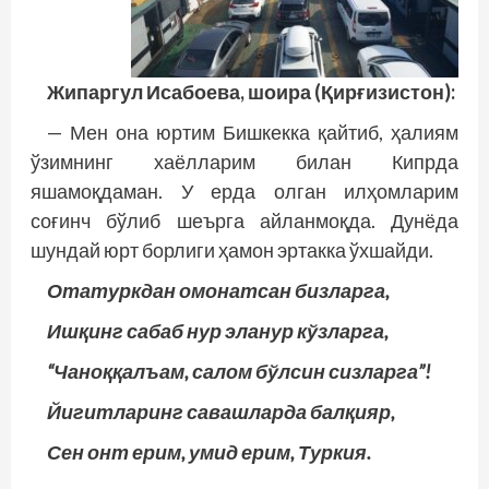
Жипаргул Исабоева, шоира (Қирғизис­тон):
— Мен она юртим Бишкекка қайтиб, ҳалиям
ўзимнинг хаёлларим билан Кипрда
яшамоқдаман. У ерда олган илҳомларим
соғинч бўлиб шеърга айланмоқда. Дунёда
шундай юрт борлиги ҳамон эртакка ўхшайди.
Отатуркдан омонатсан бизларга,
Ишқинг сабаб нур эланур кўзларга,
“Чаноққалъам, салом бўлсин сизларга”!
Йигитларинг савашларда балқияр,
Сен онт ерим, умид ерим, Туркия.