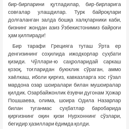
бир-бирларини қутладилар, бир-бирларига
совғалар улашдилар. Турк байроқлари
долғаланган залда бошқа халқларники каби,
бизнинг жондан азиз Ўзбекистонимиз байроғи
ҳам ҳилпиради!
Бир тарафи Грецияга туташ Ўрта ер
денгизининг соҳилида ижодкорлар суҳбати
қизиди. Чўллари-ю саҳроларидай саркаш
қозоқ, тоғларидан буюклик сўраган, аммо
хаёлкаш, иболи қирғиз, кавказларга хос гўзал
мардона озар шоиралари билан мушоиралар
қилдик. Озарбайжонлик ёзувчи дугонам Ҳожар
Пошшаева, олима, шоира Одила Назарлар
билан туганмас суҳбатлар баробарида
қирғизнинг оқин қизи Нурхоннинг сўзлари,
бегидир ҳазиллари ёдимда қолди.