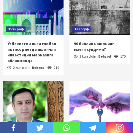
Эътироф
Таассуф
Ўзбекистон янги глобал
90 йиллик нашрнинг
иқтисодиётда ишончли
маёғи сўндими?
инвестиция марказига
2 kun oldin
Behzod
170
айланмоқда
2 kun oldin
Behzod
219