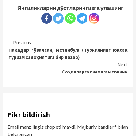
Янгиликларни дўстларингизга улашинг
Continue
Previous
Нақадар гўзалсан, Истанбул! (Туркиянинг юксак
Reading
туризм салоҳиятига бир назар)
Next
Соҳилларга сиғмаган соғинч
Fikr bildirish
Email manzilingiz chop etilmaydi.
Majburiy bandlar
*
bilan
belgilangan