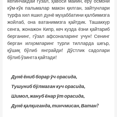
келинчакдай гўзал, ҳавоси майин, еру осмони
кўм-кўк пальмалар макон қилган, зайтунлари
турфа хил яшил дунё муҳаб­батини қалбимизга
жойлаб, она ватанимизга қайтдик. Ташаккур
сенга, жонажон Кипр, кеч кузда ёзни қайтариб
берганинг, гўзал афсоналаринг учун! Сенинг
берган илҳомларинг турли тилларда шеър,
қўшиқ бўлиб янграйди! Дўстлик садолари
бўлиб ўзингга қайтади!
Дунё ёниб борар ўч орасида,
Тушуниб бўлмаган куч орасида,
Шимол, жануб ёнар ўт орасида,
Дунё қалқиганда, тинчмисан, Ватан?