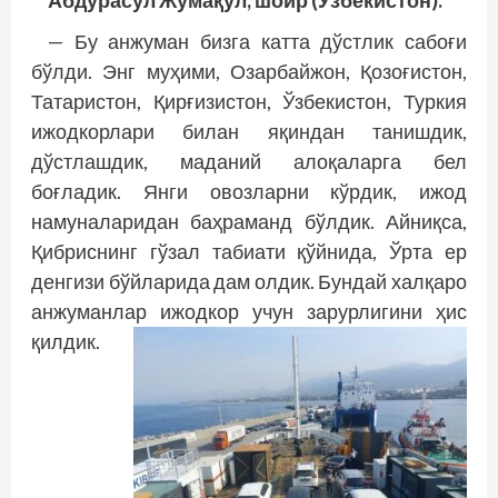
— Бу анжуман бизга катта дўстлик сабоғи
бўлди. Энг муҳими, Озарбайжон, Қозоғис­тон,
Татаристон, Қирғизистон, Ўзбекистон, Туркия
ижодкорлари билан яқиндан танишдик,
дўстлашдик, маданий алоқаларга бел
боғладик. Янги овозларни кўрдик, ижод
намуналаридан баҳраманд бўлдик. Айниқса,
Қибриснинг гўзал табиати қўйнида, Ўрта ер
денгизи бўйларида дам олдик. Бундай халқаро
анжуманлар ижодкор учун зарурлигини ҳис
қилдик.