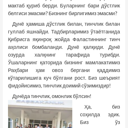
мактаб қуриб берди. Буларнинг бари дўстлик
белгиси эмасми? Бизнинг бирлигимиз эмасми?
Дунё ҳамиша дўстлик билан, тинчлик билан
гуллаб яшнайди. Тадбирларимиз ўтаётганида
Қибрисга яқинроқ жойда Фалас­тиннинг тинч
аҳолиси бомбаланди. Дунё қалқиди. Дунё
озурда халқнинг тарафида турибди.
Ўшаларнинг қаторида бизнинг мамлакатимиз
Раҳбари ҳам овоз бергани қаддимиз
кўтарилишига куч бўлгани рост. Биз шеърият
фидойисимиз, тинчлик доимий сўзимиздир!
Дунёда тинчлик, омонлик бўлсин!
Ҳа, биз
соҳилда эдик.
Биз ўз