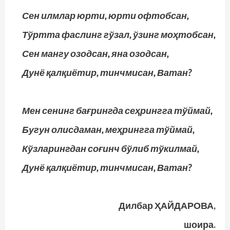
Сен илмлар юрти, юрти офтобсан,
Тўртта фаслинг гўзал, ўзинг моҳтобсан,
Сен мангу озодсан, яна озодсан,
Дунё қалқиётир, тинчмисан, Ватан?
Мен сенинг бағрингда сеҳрингга тўймай,
Бугун олисдаман, меҳрингга тўймай,
Кўзларингдан соғинч бўлиб тўкилмай,
Дунё қалқиётир, тинчмисан, Ватан?
Дилбар ҲАЙДАРОВА,
шоира.