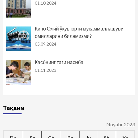
01.10.2024
Кино Олий ўқув юрти мукаммаллашуви
омилларини биламизми?
05.09.2024
Касбнинг таги насиба
01.11.2023
Тақвим
Noyabr 2023
Du
Se
Ch
Pa
Ju
Sh
Ya