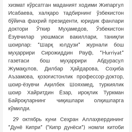
хизмат кўрсатган маданият ходими Жипаргул
Исабаева, халқаро тадбирнинг ўзбекистон
бўйича фахрий президенти, юридик фанлари
доктори Ўткир Муҳамедов, Ўзбекистон
Ёзувчилар уюшмаси вакиллари, таниқли
шоирлар: “Шарқ юлдузи” журнали бош
муҳаррири Сирожиддин Рауф, “Hurriyat”
газетаси бош муҳаррири Абдурасул
Жумақулов, Дилбар Ҳайдарова, Соҳиба
Аъзамова, қозоғистонлик профессор-доктор,
шоир-ёзувчи Ақилбек Шояхмед, тур­киялик
шоир Хайритдин Ёзар, ироқлик Турк­ман
Байроқларнинг чиқишлари олқишларга
кўмилди.
29 октябрь куни Сеҳран Аллаҳвердининг
“Дунё Кипри” (“Кипр дунёси”) номли китоби