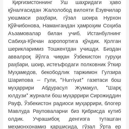
Қирғизистоннинг Ўш шаҳридаги ҳаво
қўналғасидан Жалолобод вилояти Ёзувчилар
уюшмаси раҳбари, гўзал шоира Нурхон
Қўйчибонова, Намангандан ҳамроҳим Соҳиба
Аъзамовалар билан учиб, Истанбулнинг
Сабиҳа-Кўкчан аэропортига қўндик. Қолган
шерикларимиз Тошкентдан учишди. Биздан
аввалроқ йўлга чиққан Ўзбекистон гуруҳи
раҳбари, шоир, истеъфодаги полковник Ўткир
Муҳамедов, бекободлик таржимон Гулзира
Шарипова — Гули, “Hurriyat” газетаси бош
муҳаррири Абдурасул Жумақул, “Шарқ
юлдузи” журнали бош муҳаррири Сирожиддин
Рауф, Ўзбекистон радиоси муҳаррири, блогер
Мавлуда Рау­поваларни биз Қибрисда кутиб
олдик. Учрашибоқ денгизга туташган
меҳмонхонамиз қаршисида, гўзал Ўрта ер