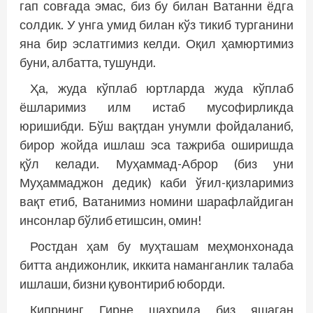
гап совғада эмас, биз бу билан Ватанни ёдга
солдик. У унга умид билан кўз тикиб турганини
яна бир эслатгимиз келди. Оқил ҳамюртимиз
буни, албатта, тушунди.
Ҳа, жуда кўплаб юртларда жуда кўплаб
ёшларимиз илм истаб мусофирликда
юришибди. Бўш вақтдан унумли фойдаланиб,
бирор жойда ишлаш эса тажриба оширишда
қўл келади. Муҳаммад-Аброр (биз уни
Муҳаммаджон дедик) каби ўғил-қизларимиз
вақт етиб, Ватанимиз номини шарафлайдиган
инсонлар бўлиб етишсин, омин!
Ростдан ҳам бу муҳташам меҳмонхонада
битта андижонлик, иккита наманганлик талаба
ишлаши, бизни қувонтириб юборди.
Кипрнинг Гирне шаҳрида биз яшаган