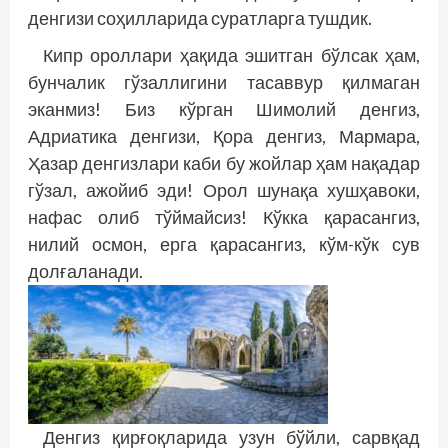
денгизи соҳилларида суратларга тушдик.
Кипр ороллари ҳақида эшитган бўлсак ҳам,
бунчалик гўзаллигини тасаввур қилмаган
эканмиз! Биз кўрган Шимолий денгиз,
Адриатика денгизи, Қора денгиз, Мармара,
Ҳазар денгизлари каби бу жойлар ҳам нақадар
гўзал, ажойиб эди! Орол шунақа хушҳавоки,
нафас олиб тўймайсиз! Кўкка қарасангиз,
нилий осмон, ерга қарасангиз, кўм-кўк сув
долғаланади.
Денгиз қирғоқларида узун бўйли, сарвқад