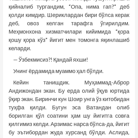
қийналиб тургандим, “Опа, нима гап?” деб
қолди кимдир. Шериклардан бири бўлса керак
деб, овоз келган тарафга ўгирилдим.
Меҳмонхона хизматчилари кийимида “қора
қошу қора кўз” йигит мен томонга яқинлашиб
келарди.
— Ўзбекмисиз?! Қандай яхши!
Унинг ёрдамида муаммо ҳал бўлди.
Кейин танишдик. Муҳаммад-Аброр
Андижондан экан. Бу ерда олий ўқув юртида
ўқир экан. Биринчи кун Шоир унга ўз китобидан
туҳфа қилди. Бугун эса Ватандан олиб
борилган қўл соатини ҳам шу йигитга совға
қилгимиз келди. Арзимас нарса бўлса-да, йигит
бу эътибордан жуда хурсанд бўлди. Аслида,