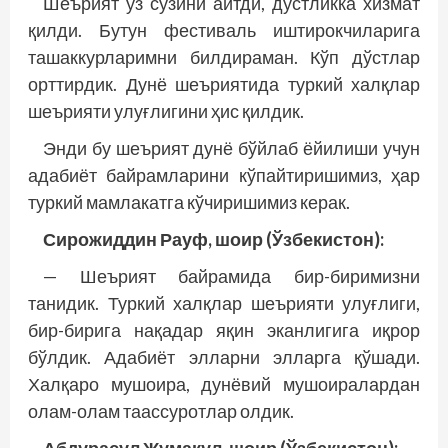
Шеърият ўз сўзини айтди, дўстликка хизмат
қилди. Бутун фестиваль иштирокчиларига
ташаккурларимни билдираман. Кўп дўстлар
орттирдик. Дунё шеъриятида туркий халқлар
шеърияти улуғлигини ҳис қилдик.
Энди бу шеърият дунё бўйлаб ёйилиши учун
адабиёт байрамларини кўпайтиришимиз, ҳар
туркий мамлакатга кўчиришимиз керак.
Сирожиддин Рауф, шоир (Ўзбекистон):
— Шеърият байрамида бир-биримизни
танидик. Туркий халқлар шеърияти улуғлиги,
бир-бирига нақадар яқин эканлигига иқрор
бўлдик. Адабиёт элларни элларга қўшади.
Халқаро мушоира, дунёвий мушоиралардан
олам-олам таассуротлар олдик.
Абдурасул Жумақул, шоир (Ўзбекис­тон):