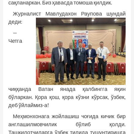
сақланаркан. Биз ҳавасда томоша қилдик.
Журналист Мавлудахон Раупова шундай
деди:
—
Четга
чиққанда Ватан янада қалбингга яқин
бўларкан. Қора қош, қора кўзни кўрсак, ўзбек,
деб ўйлаймиз-а!
Меҳмонхонага жойлашиш чоғида кичик бир
англашилмовчилик бўлиб қолди.
Ташкилотчиларга ўзбек тилида тушунтиришга