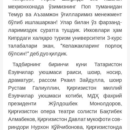
меҳмонхонада ўзимизнинг Поп туманидан
Темур ва Аъзамжон ўғилларимиз менежмент
бўлиб ишлашаркан! Улар билан ўз фарзанд­
ларимиздек суратга тушдик. Икковлари ҳам
Кипрдаги халқаро туризм университети 3-курс
талабалари экан, “Келажакларинг порлоқ
бўлсин!” деб дуо қилдик.
Тадбирнинг биринчи куни Татаристон
Ёзувчилар уюшмаси раиси, шоир, носир,
драматург, рассом Ркаил Зайдулла, шоир
Рустам Галиуллин, Қирғизистон миллий
Ёзувчилар уюшмаси котиби, МДҲ фахрий
президенти Жўлдошбек Монолдоров,
Қирғизистон опера театри солисти Бақтибек
Алмабеков, Қирғизистон Давлат мукофоти сов­
риндори Нурхон Қўйчибонова, Қирғизистонда