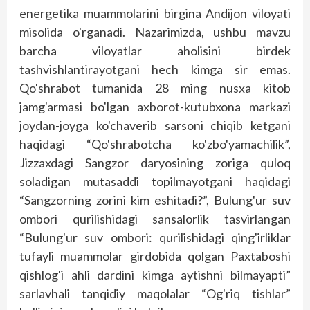
energetika muammolarini birgina Andijon viloyati
misolida o'rganadi. Nazarimizda, ushbu mavzu
barcha viloyatlar aholisini birdek
tashvishlantirayotgani hech kimga sir emas.
Qo'shrabot tumanida 28 ming nusxa kitob
jamg'armasi bo'lgan axborot-kutubxona markazi
joydan-joyga ko'chaverib sarsoni chiqib ketgani
haqidagi “Qo'shrabotcha ko'zbo'yamachilik”,
Jizzaxdagi Sangzor daryosining zoriga quloq
soladigan mutasaddi topilmayotgani haqidagi
“Sangzorning zorini kim eshitadi?”, Bulung'ur suv
ombori qurilishidagi sansalorlik tas­virlangan
“Bulung'ur suv ombori: qurilishidagi qing'irliklar
tufayli muammolar girdobida qolgan Paxtaboshi
qishlog'i ahli dardini kimga aytishni bilmayapti”
sarlavhali tanqidiy maqolalar “Og'riq tishlar”