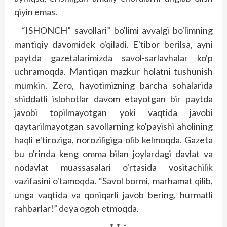
qiyin emas.
“ISHONCH” savollari” bo'limi avvalgi bo'limning
mantiqiy davomidek o'qiladi. E'tibor berilsa, ayni
paytda gazetalarimizda savol-sarlavhalar ko'p
uchramoqda. Mantiqan mazkur holatni tushunish
mumkin. Zero, hayotimizning barcha sohalarida
shiddatli islohotlar davom etayotgan bir paytda
javobi topilmayotgan yoki vaqtida javobi
qaytarilmayotgan savollarning ko'payishi aholining
haqli e'tiroziga, noroziligiga olib kelmoqda. Gazeta
bu o'rinda keng omma bilan joylardagi davlat va
nodavlat muassasalari o'rtasida vositachilik
vazifasini o'tamoqda. “Savol bormi, marhamat qilib,
unga vaqtida va qoniqarli javob bering, hurmatli
rahbarlar!” deya ogoh etmoqda.
* * *