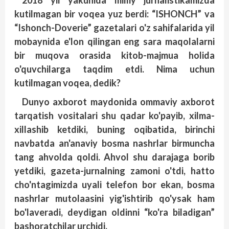
kutilmagan bir voqea yuz berdi: “ISHONCH” va
“Ishonch-Doverie” gazetalari o'z sahifalarida yil
mobaynida e'lon qilingan eng sara maqolalarni
bir muqova orasida kitob-majmua holida
o'quvchilarga taqdim etdi. Nima uchun
kutilmagan voqea, dedik?
Dunyo axborot maydonida ommaviy axborot
tarqatish vositalari shu qadar ko'payib, xilma-
xillashib ketdiki, buning oqibatida, birinchi
navbatda an'anaviy bosma nashrlar birmuncha
tang ahvolda qoldi. Ahvol shu darajaga borib
yetdiki, gazeta-jurnalning zamoni o'tdi, hatto
cho'ntagimizda uyali telefon bor ekan, bosma
nashrlar mutolaasini yig'ishtirib qo'ysak ham
bo'laveradi, deydigan oldinni “ko'ra biladigan”
bashoratchilar urchidi.