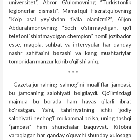
universitet”, Abror G'ulomovning “Turkistonlik
legionerlar qismati”, Mamatqul Hazratqulovning
“Ko'p asal yeyishdan tiyila olamizmi?”, Alijon
Abdurahmonovning “Soch o'stirmaydigan, qo'l
telefoni ishlatmaydigan chempion” nomli jozibador
esse, maqola, suhbat va intervyular har qanday
nashr sahifasini bezashi va keng mushtariylar
tomonidan manzur ko'rib o'qilishi aniq.
* * *
Gazeta-jurnalning salmog'ini mualliflar jamoasi,
bu jamoaning salohiyati belgilaydi. Qo'limizdagi
majmua bu borada ham havas qilarli ibrat
ko'rsatgan. Ya'ni, tahririyatning ichki ijodiy
salohiyati nechog'li mukammal bo'lsa, uning tashqi
“jamoasi” ham shunchalar baquvvat. Kitobni
varaqlagan har qanday o'quvchi shunday xulosaga