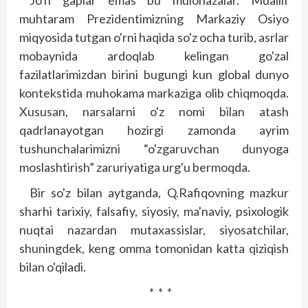
muhtaram Prezidentimizning Markaziy Osiyo
miqyosida tutgan o'rni haqida so'z ocha turib, asrlar
mobaynida ardoqlab kelingan go'zal
fazilatlarimizdan birini bugungi kun global dunyo
kontekstida muhokama markaziga olib chiqmoqda.
Xususan, narsalarni o'z nomi bilan atash
qadrlanayotgan hozirgi zamonda ayrim
tushunchalarimizni “o'zgaruvchan dunyoga
moslashtirish” zaruriyatiga urg'u bermoqda.
Bir so'z bilan aytganda, Q.Rafiqovning mazkur
sharhi tarixiy, falsafiy, siyosiy, ma'naviy, psixologik
nuqtai nazardan mutaxassislar, siyosatchilar,
shuningdek, keng omma tomonidan katta qiziqish
bilan o'qiladi.
* * *