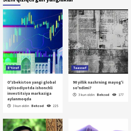
E'tirof
Taassuf
O'zbekiston yangi global
90 yillik nashrning mayog'i
iqtisodiyotda ishonchli
so'ndimi?
investitsiya markaziga
3 kun oldin
Behzod
177
aylanmoqda
3 kun oldin
Behzod
225