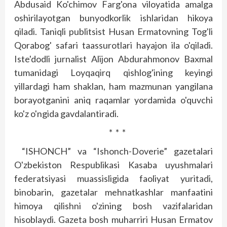
Abdusaid Ko'chimov Farg'ona viloyatida amalga
oshirilayotgan bunyodkorlik ishlaridan hikoya
qiladi. Taniqli publitsist Husan Ermatovning Tog'li
Qorabog' safari taassurotlari hayajon ila o'qiladi.
Iste'dodli jurnalist Alijon Abdurahmonov Baxmal
tumanidagi Loyqaqirq qish­log'ining keyingi
yillardagi ham shaklan, ham mazmunan yangilana
borayotganini aniq raqamlar yordamida o'quvchi
ko'z o'ngida gavdalantiradi.
* * *
“ISHONCH” va “Ishonch-Doverie” gazetalari
O'zbekiston Respublikasi Kasaba uyushmalari
federatsiyasi muassisligida faoliyat yuritadi,
binobarin, gazetalar mehnatkashlar manfaatini
himoya qilishni o'zining bosh vazifalaridan
hisoblaydi. Gazeta bosh muharriri Husan Ermatov