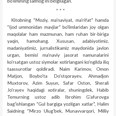
bo'limining salmog'ini belgilagan.
* * *
Kitobning “Moziy, ma'naviyat, ma'rifat” hamda
“Ijod ummonidan mavjlar” bo'limlaridan joy olgan
maqolalar ham mazmunan, ham ruhan bir-biriga
yaqin, hamohang. Xususan, adabiyotimiz,
madaniyatimiz, jurnalistikamiz maydonida javlon
urgan, bemisl ma'naviy jasorat namunalarini
ko'rsatgan ustoz siymolar xotirlangani ko'ngilda iliq
taassurotlar qoldiradi. Naim Karimov, Omon
Matjon, Boybo'ta Do'stqorayev, Ahmadjon
Muxtorov, Azim Suyun, Safar Oston, Sherali
Jo'rayev haqidagi xotiralar, shuningdek, Habib
Temurning ustoz adib Ibrohim G'afurovga
bag'ishlangan “Gul bargiga yozilgan xatlar”, Halim
Saidning “Mirzo Ulug'bek, Munavvarqori, Milliy