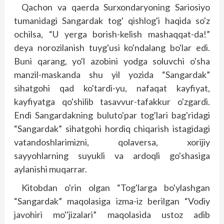
Qachon va qaerda Surxondaryoning Sariosiyo
tumanidagi Sangardak tog' qishlog'i haqida so'z
ochilsa, “U yerga borish-kelish mashaqqat-da!”
deya norozilanish tuyg'usi ko'ndalang bo'lar edi.
Buni qarang, yo'l azobini yodga soluvchi o'sha
manzil-mas­kanda shu yil yozida “Sangardak”
sihatgohi qad ko'tardi-yu, nafaqat kayfiyat,
kayfiyatga qo'shilib tasavvur-tafakkur o'zgardi.
Endi Sangardakning buluto'par tog'lari bag'ridagi
“Sangardak” sihatgohi hordiq chiqarish istagidagi
vatandoshlarimizni, qolaversa, xorijiy
sayyohlarning suyukli va ardoqli go'shasiga
aylanishi muqarrar.
Kitobdan o'rin olgan “Tog'larga bo'ylashgan
“Sangardak” maqolasiga izma-iz berilgan “Vodiy
javohiri mo''jizalari” maqolasida ustoz adib