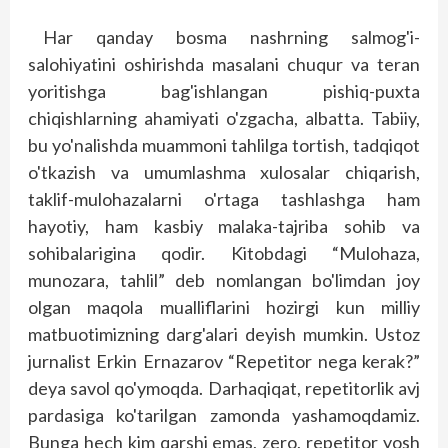
Har qanday bosma nashrning salmog'i-
salohiyatini oshirishda masalani chuqur va teran
yoritishga bag'ishlangan pishiq-puxta
chiqishlarning ahamiyati o'zgacha, albatta. Tabiiy,
bu yo'nalishda muammoni tahlilga tortish, tadqiqot
o'tkazish va umumlashma xulosalar chiqarish,
taklif-mulohazalarni o'rtaga tashlashga ham
hayotiy, ham kasbiy malaka-tajriba sohib va
sohibalarigina qodir. Kitobdagi “Mulohaza,
munozara, tahlil” deb nomlangan bo'limdan joy
olgan maqola mualliflarini hozirgi kun milliy
matbuotimizning darg'alari deyish mumkin. Ustoz
jurnalist Erkin Ernazarov “Repetitor nega kerak?”
deya savol qo'ymoqda. Darhaqiqat, repetitorlik avj
pardasiga ko'tarilgan zamonda yashamoqdamiz.
Bunga hech kim qarshi emas, zero, repetitor yosh