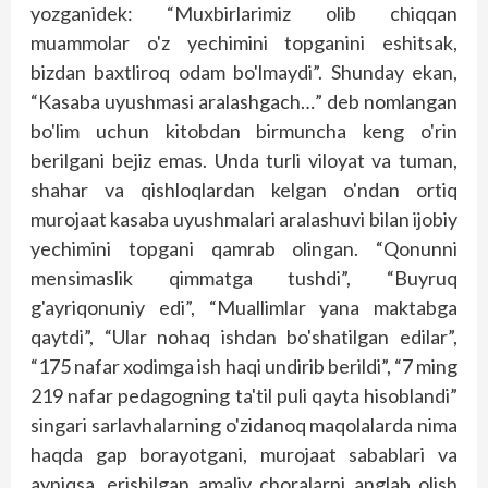
yozganidek: “Muxbirlarimiz olib chiqqan
muammolar o'z yechimini topganini eshitsak,
bizdan baxtliroq odam bo'lmaydi”. Shunday ekan,
“Kasaba uyushmasi aralashgach…” deb nomlangan
bo'lim uchun kitobdan birmuncha keng o'rin
berilgani bejiz emas. Unda turli viloyat va tuman,
shahar va qishloqlardan kelgan o'ndan ortiq
murojaat kasaba uyushmalari aralashuvi bilan ijobiy
yechimini topgani qamrab olingan. “Qonunni
mensimaslik qimmatga tushdi”, “Buyruq
g'ayriqonuniy edi”, “Muallimlar yana maktabga
qaytdi”, “Ular nohaq ishdan bo'shatilgan edilar”,
“175 nafar xodimga ish haqi undirib berildi”, “7 ming
219 nafar pedagogning ta'til puli qayta hisoblandi”
singari sarlavhalarning o'zidanoq maqolalarda nima
haqda gap borayotgani, murojaat sabablari va
ayniqsa, erishilgan amaliy choralarni anglab olish