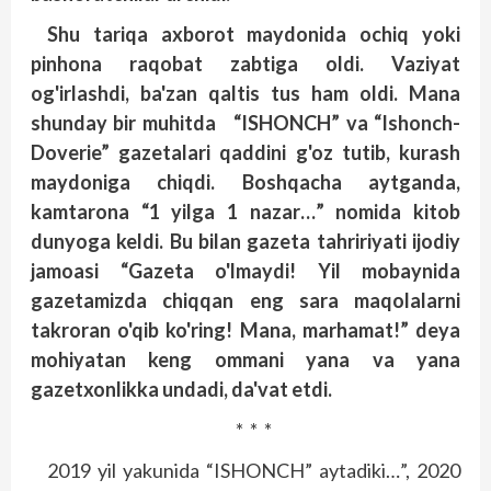
Shu tariqa axborot maydonida ochiq yoki
pinhona raqobat zabtiga oldi. Vaziyat
og'irlashdi, ba'zan qaltis tus ham oldi. Mana
shunday bir muhitda “ISHONCH” va “Ishonch-
Doverie” gazetalari qaddini g'oz tutib, kurash
maydoniga chiqdi. Boshqacha aytganda,
kamtarona “1 yilga 1 nazar…” nomida kitob
dunyoga keldi. Bu bilan gazeta tahririyati ijodiy
jamoasi “Gazeta o'lmaydi! Yil mobaynida
gazetamizda chiqqan eng sara maqolalarni
takroran o'qib ko'ring! Mana, marhamat!” deya
mohiyatan keng ommani yana va yana
gazetxonlikka undadi, da'vat etdi.
* * *
2019 yil yakunida “ISHONCH” aytadiki…”, 2020