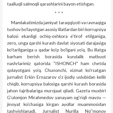
taalluqli salmoqli qarashlarini bayon etishgan.
* * *
Mamlakatimizda jamiyat taraqqiyoti va ravnaqiga
tushov bo'layotgan asosiy illatlardan biri korrupsiya
balosi ekanligi ochiq-oshkora e'tirof etilganiga,
zero, unga qarshi kurash davlat siyosati darajasiga
ko'tarilganiga u qadar ko'p bo'lgani yo'q. Bu illatga
barham berish borasida kundalik matbuot
nashrlarimiz qatorida “ISHONCH” ham chetda
qolayotgani yo'q. Chunonchi, xizmat ko'rsatgan
jurnalist Erkin Ernazarov o'z ijodiy uslubidan kelib
chiqib, korrupsiya balosiga qarshi kurash borasida
jahon tajribalariga murojaat qiladi. Gazeta muxbiri
G'ulomjon Mirahmedov yanayam og'riqli mavzu —
jinoyat ko'chasiga kirgan ayollar muammosidan
tashvishlanadi. Jurnalist Nurilla No''monov