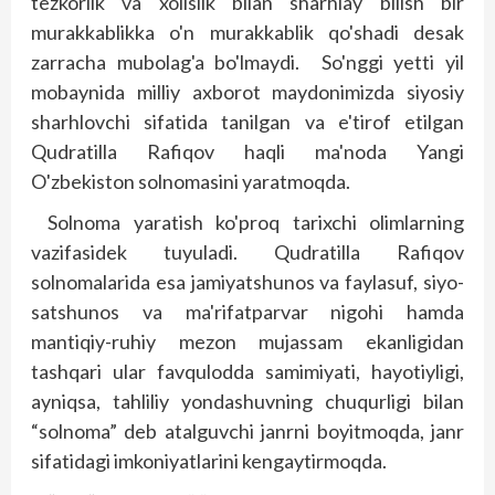
tezkorlik va xolislik bilan sharhlay bilish bir
murakkablikka o'n murakkablik qo'shadi desak
zarracha mubolag'a bo'lmaydi. So'nggi yetti yil
mobaynida milliy axborot maydonimizda siyosiy
sharhlovchi sifatida tanilgan va e'tirof etilgan
Qudratilla Rafiqov haqli ma'noda Yangi
O'zbekiston solnomasini yaratmoqda.
Solnoma yaratish ko'proq tarixchi olimlarning
vazifasidek tuyuladi. Qudratilla Rafiqov
solnomalarida esa jamiyatshunos va faylasuf, siyo­
satshunos va ma'rifatparvar nigohi hamda
mantiqiy-ruhiy mezon mujassam ekanligidan
tashqari ular favqulodda samimiyati, hayotiyligi,
ayniqsa, tahliliy yondashuvning chuqurligi bilan
“solnoma” deb atalguvchi janrni boyitmoqda, janr
sifatidagi imkoniyatlarini kengaytirmoqda.