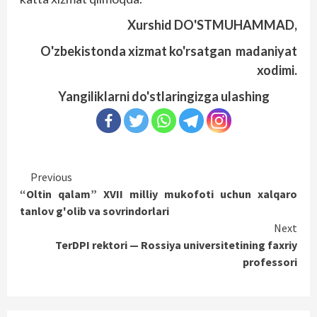
Xurshid DO'STMUHAMMAD,
O'zbekistonda xizmat ko'rsatgan madaniyat
xodimi.
Yangiliklarni do'stlaringizga ulashing
Continue
Previous
“Oltin qalam” XVII milliy mukofoti uchun xalqaro
Reading
tanlov g'olib va sovrindorlari
Next
TerDPI rektori — Rossiya universitetining faxriy
professori