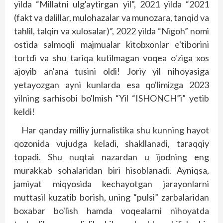
yilda “Millatni ulg'aytirgan yil”, 2021 yilda “2021
(fakt va dalillar, mulohazalar va munozara, tanqid va
tahlil, talqin va xulosalar)”, 2022 yilda “Nigoh” nomi
ostida salmoqli majmualar kitobxonlar e'tiborini
tortdi va shu tariqa kutilmagan voqea o'ziga xos
ajoyib an'ana tusini oldi! Joriy yil nihoyasiga
yetayozgan ayni kunlarda esa qo'limizga 2023
yilning sarhisobi bo'lmish “Yil “ISHONCH”i” yetib
keldi!
Har qanday milliy jurnalistika shu kunning hayot
qozonida vujudga keladi, shakllanadi, taraqqiy
topadi. Shu nuqtai nazardan u ijodning eng
murakkab sohalaridan biri hisoblanadi. Ayniqsa,
jamiyat miqyosida kechayotgan jarayonlarni
muttasil kuzatib borish, uning “pulsi” zarbalaridan
boxabar bo'lish hamda voqealarni nihoyatda