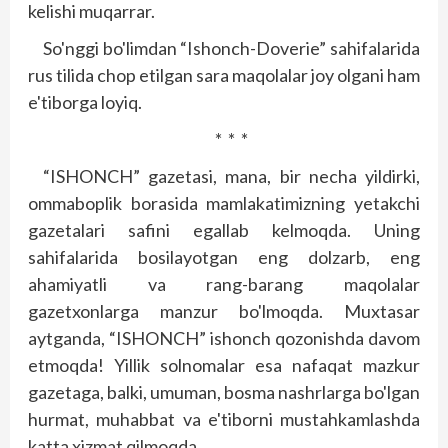
kelishi muqarrar.
So'nggi bo'limdan “Ishonch-Doverie” sahifalarida
rus tilida chop etilgan sara maqolalar joy olgani ham
e'tiborga loyiq.
* * *
“ISHONCH” gazetasi, mana, bir necha yildirki,
ommaboplik borasida mamlakatimizning yetakchi
gazetalari safini egallab kelmoqda. Uning
sahifalarida bosilayotgan eng dolzarb, eng
ahamiyatli va rang-barang maqolalar
gazetxonlarga manzur bo'lmoqda. Muxtasar
aytganda, “ISHONCH” ishonch qozonishda davom
etmoqda! Yillik solnomalar esa nafaqat mazkur
gazetaga, balki, umuman, bosma nashrlarga bo'lgan
hurmat, muhabbat va e'tiborni mustahkamlashda
katta xizmat qilmoqda.