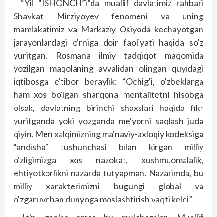
“Yil “ISHONCH”i”da muallif davlatimiz rahbari
Shavkat Mirziyoyev fenomeni va uning
mamlakatimiz va Markaziy Osiyoda kechayotgan
jarayonlardagi o'rniga doir faoliyati haqida so'z
yuritgan. Rosmana ilmiy tadqiqot maqomida
yozilgan maqolaning avvalidan olingan quyidagi
iqtibosga e'tibor beraylik: “Ochig'i, o'zbeklarga
ham xos bo'lgan sharqona mentalitetni hisobga
olsak, davlatning birinchi shaxslari haqida fikr
yuritganda yoki yozganda me'yorni saqlash juda
qiyin. Men xalqimizning ma'naviy-axloqiy kodeksiga
“andisha” tushunchasi bilan kirgan milliy
o'zligimizga xos nazokat, xushmuomalalik,
ehtiyotkorlikni nazarda tutyapman. Nazarimda, bu
milliy xarakterimizni bugungi global va
o'zgaruvchan dunyo­­ga moslashtirish vaqti keldi”.
Jo'n gaplar emas bu mulohazalar. Muallif