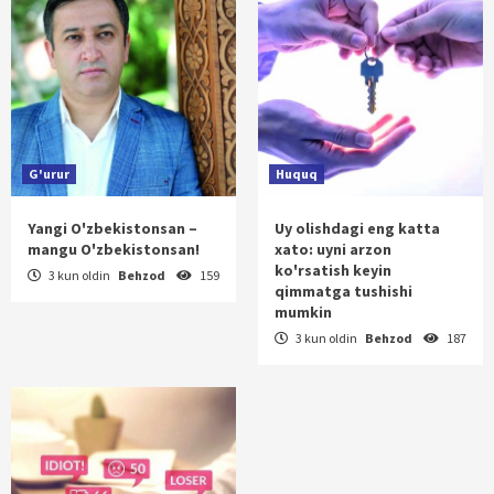
G'urur
Huquq
Yangi O'zbekistonsan –
Uy olishdagi eng katta
mangu O'zbekistonsan!
xato: uyni arzon
ko'rsatish keyin
3 kun oldin
Behzod
159
qimmatga tushishi
mumkin
3 kun oldin
Behzod
187