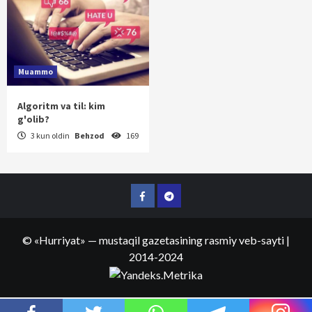
Muammo
Algoritm va til: kim
g'olib?
3 kun oldin
Behzod
169
Facebook
Telegram
©
«Hurriyat»
— mustaqil gazetasining rasmiy veb-sayti
|
2014-2024