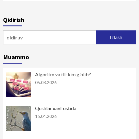
Qidirish
Qidirshish:
Muammo
Algoritm va til: kim g'olib?
05.08.2026
Qushlar xavf ostida
15.04.2026