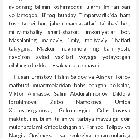
avlodning bilimini oshirmoqda, ularni ilm-fan sari
yo'llamoqda. Biroq bunday “ilmparvarlik”da ham
tosh-tarozi bor, jahon mamlakatlari tajribasi bor,
milliy-mahalliy shart-sharoit, imkoniyatlar bor.
Masalaning ma'naviy, ilmiy, moliyaviy jihatlari
talaygina. Mazkur muammolarning bari yosh,
navqiron avlod vakillari voyaga yetayotgan
oilalarga daxldor desak xato bo'lmaydi.
Husan Ermatov, Halim Saidov va Alisher Toi­rov
matbuot muammolaridan bahs ochgan bo'lsalar,
Viktor Alimasov, Salim Abdurahmonov, Dildora
Ibrohimova, Zebo Namozova, Umida
Xudoyberganova, Gulruhbegim Odashboyeva
maktab, ilm, bilim, ta'lim va tarbiya mavzuiga doir
mulohazalarni o'rtoqlashganlar. Farhod Tolipov va
Nargis Qosimova esa ekologiya muammolariga