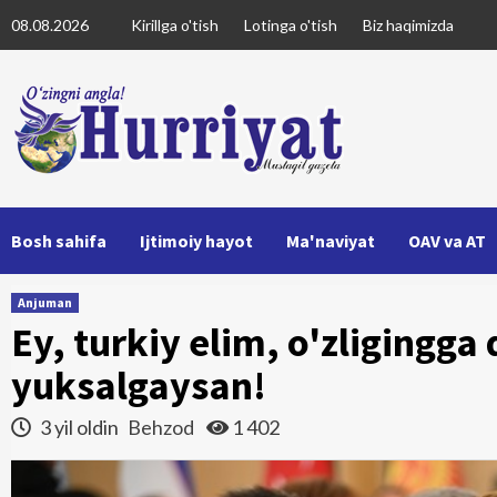
Skip
08.08.2026
Kirillga o'tish
Lotinga o'tish
Biz haqimizda
to
content
Bosh sahifa
Ijtimoiy hayot
Ma'naviyat
OAV va AT
Anjuman
Ey, turkiy elim, o'zligingga
yuksalgaysan!
3 yil oldin
Behzod
1 402