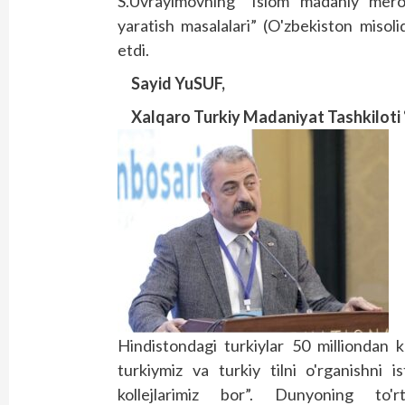
S.Uvrayimovning “Islom madaniy meros 
yaratish masalalari” (O'zbekiston misol
etdi.
Sayid YuSUF,
Xalqaro Turkiy Madaniyat Tashkiloti “
Hindistondagi turkiylar 50 milliondan
turkiymiz va turkiy tilni o'rganishni i
kollejlarimiz bor”. Dunyoning to'r