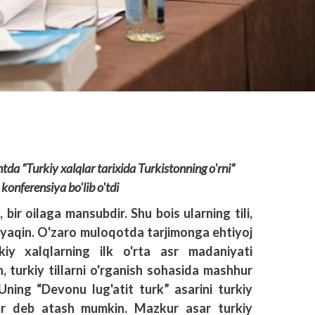
tda “Turkiy xalqlar tarixida Turkistonning o'rni”
onferensiya bo'lib o'tdi
, bir oilaga mansubdir. Shu bois ularning tili,
da yaqin. O'zaro muloqotda tarjimonga ehtiyoj
iy xalqlarning ilk o'rta asr madaniyati
n, turkiy tillarni o'rganish sohasida mashhur
 Uning “Devonu lug'atit turk” asarini turkiy
ar deb atash mumkin. Mazkur asar turkiy