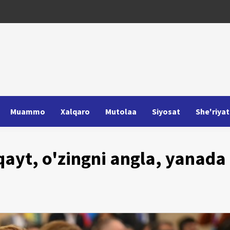
Muammo
Xalqaro
Mutolaa
Siyosat
She'riyat
 qayt, o'zingni angla, yanada