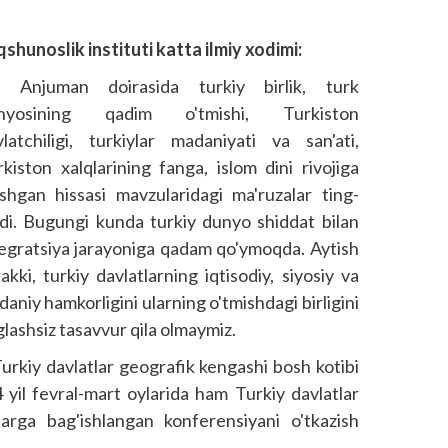
hunoslik instituti katta ilmiy xodimi:
– Anjuman doirasida turkiy birlik, turk
nyosining qadim o'tmishi, Turkis­ton
latchiligi, turkiylar mada­niyati va san'ati,
kiston xalqlarining fanga, islom dini rivojiga
'shgan hissasi mavzularidagi ma'ruzalar ting­
ndi. Bugungi kunda turkiy dunyo shiddat bilan
tegratsiya jarayoniga qadam qo'ymoqda. Aytish
akki, turkiy davlatlarning iqtisodiy, siyosiy va
aniy hamkorligini ularning o'tmishdagi birligini
lashsiz tasavvur qila olmaymiz.
urkiy davlatlar geografik kengashi bosh kotibi
yil fevral-mart oylarida ham Turkiy davlatlar
larga bag'ishlangan konferensiyani o'tkazish