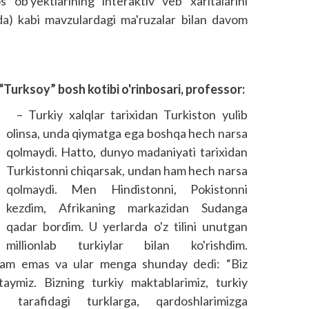
ob'yektlarining interaktiv veb xaritalarini
ida) kabi mavzulardagi ma'ruzalar bilan davom
Turksoy” bosh kotibi o'rinbosari, professor:
– Turkiy xalqlar tarixidan Turkis­ton yulib
olinsa, unda qiymatga ega bosh­­qa hech narsa
qolmaydi. Hatto, dunyo madaniyati tarixidan
Turkistonni chiqarsak, undan ham hech narsa
qolmaydi. Men Hindistonni, Pokistonni
kezdim, Afrikaning markazidan Sudanga
qadar bordim. U yerlarda o'z tilini unutgan
millionlab turkiylar bilan ko'rishdim.
 kam emas va ular menga shunday dedi: “Biz
staymiz. Bizning turkiy maktablarimiz, turkiy
t tarafidagi turklarga, qardoshlarimizga