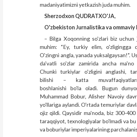
madaniyatimizni yetkazish juda muhim.
Sherzodxon QUDRATXO'JA,
O'zbekiston Jurnalistika va ommaviy 
– Bilga Xoqonning so'zlari biz uchun 
muhim: “Ey, turkiy elim, o'zligingga q
O'zingni angla, yanada yuksalgaysan!”. U
da'vatli so'zlar zamirida ancha ma'no 
Chunki turkiylar o'zligini ang­lashi, tar
bilishi – katta muvaffaqiyatlar
boshlanishi bo'la oladi. Bugun dunyon
Muhammad Bobur, Alisher Navoiy davrlar
yo'llariga aylandi. O'rtada temuriylar davla
ojiz qildi. Qaysidir ma'noda, biz 300-400
taraqqiyot, texnologiyalar bo'lmadi va bu 
va boburiylar impe­riyalarining parchalan