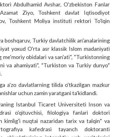
rektori Abdulhamid Avshar, O'zbekiston Fanlar
i Azamat Ziyo, Toshkent davlat Iqtisodiyot
ov, Toshkent Moliya instituti rektori To'lqin
a boshqaruv, Turkiy davlatchilik an'analarining
niyat yoxud O'rta asr klassik Islom madaniyati
me'moriy obidalari va san'ati”, “Turkistonning
rni va ahamiyati”, “Turkiston va Turkiy dunyo”
.
ga a'zo davlatlarning tilida o'tkazilgan mazkur
anishlar uchun zamin yaratgani ta'kidlandi.
yaning Istanbul Ticaret Universiteti Inson va
drasi o'qituvchisi, filologiya fanlari doktori
kimlig'i nuqtai nazaridan tarix va talqin” va
rtografiya kafedrasi tayanch doktoranti