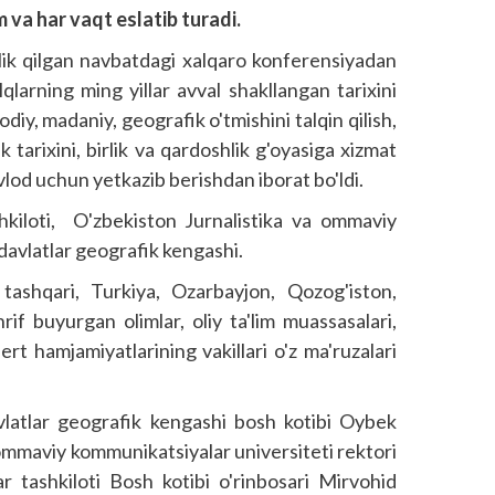
m va har vaqt eslatib turadi.
k qilgan navbatdagi xalqaro konferensiyadan
larning ming yillar avval shakllangan tarixini
odiy, madaniy, geografik o'tmishini talqin qilish,
 tarixini, birlik va qardoshlik g'oyasiga xizmat
vlod uchun yetkazib berishdan iborat bo'ldi.
hkiloti, O'zbekiston Jurnalistika va ommaviy
davlatlar geografik kengashi.
ashqari, Turkiya, Ozarbayjon, Qozog'is­ton,
rif buyurgan olimlar, oliy ta'lim muassasalari,
rt hamjamiyatlarining vakillari o'z ma'ruzalari
vlatlar geografik kengashi bosh kotibi Oybek
ommaviy kommunikatsiyalar universiteti rektori
r tashkiloti Bosh kotibi o'rinbosari Mirvohid