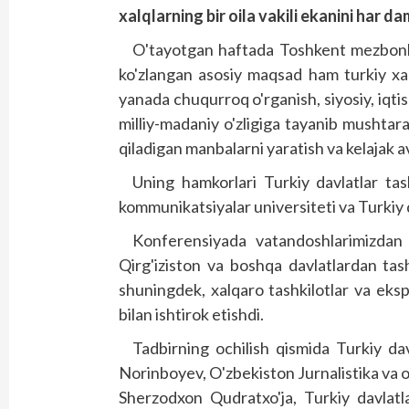
xalqlarning bir oila vakili ekanini har da
O'tayotgan haftada Toshkent mezbonli
ko'zlangan asosiy maqsad ham turkiy xalq
yanada chuqurroq o'rganish, siyo­siy, iqtis
milliy-madaniy o'zligiga tayanib mushtarak
qiladigan manbalarni yaratish va kelajak a
Uning hamkorlari Turkiy davlatlar tas
kommunikatsiyalar universiteti va Turkiy 
Konferensiyada vatandoshlarimizdan t
Qirg'iziston va boshqa davlatlardan tash
shuningdek, xalqaro tashkilotlar va ekspe
bilan ishtirok etishdi.
Tadbirning ochilish qismida Turkiy da
Norinboyev, O'zbekiston Jurnalistika va 
Sherzodxon Qudratxo'ja, Turkiy davlatla