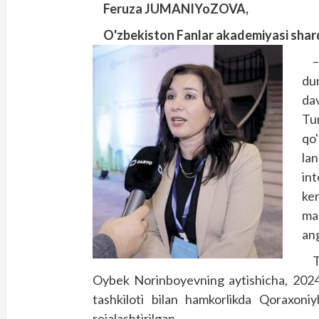
Feruza JUMANIYoZOVA,
O'zbekiston Fanlar akademiyasi sharqs
du
dav
Tur
qo
la
in
ker
mad
ang
T
Oybek Norinboyevning aytishicha, 2024 
tashkiloti bilan hamkorlikda Qoraxoniy
rejalashtirilgan.