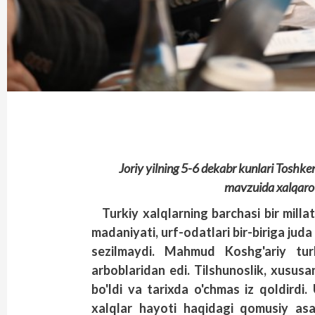
Joriy yilning 5-6 dekabr kunlari Toshken
mavzuida xalqaro k
Turkiy xalqlarning barchasi bir millat
madaniyati, urf-odatlari bir-biriga ju
sezilmaydi. Mahmud Koshg'ariy turk
arboblaridan edi. Tilshunoslik, xususa
bo'ldi va tarixda o'chmas iz qoldirdi.
xalqlar hayoti haqidagi qomusiy as