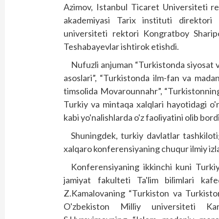
Azimov, Istanbul Ticaret Universiteti 
akademiyasi Tarix instituti direktor
universiteti rektori Kongratboy Sharip
Teshabayevlar ishtirok etishdi.
Nufuzli anjuman “Turkistonda siyosat v
asoslari”, “Turkistonda ilm-fan va mada
timsolida Movarounnahr”, “Turkistonning 
Turkiy va mintaqa xalqlari hayotidagi o'
kabi yo'nalishlarda o'z faoliyatini olib bordi
Shuningdek, turkiy davlatlar tashkiloti
xalqaro konferensiyaning chuqur ilmiy izl
Konferensiyaning ikkinchi kuni Tur­ki
jamiyat fakulteti Ta'lim bilimlari kafe
Z.Kamalovaning “Turkiston va Turkiston 
O'zbekiston Milliy universiteti Ka