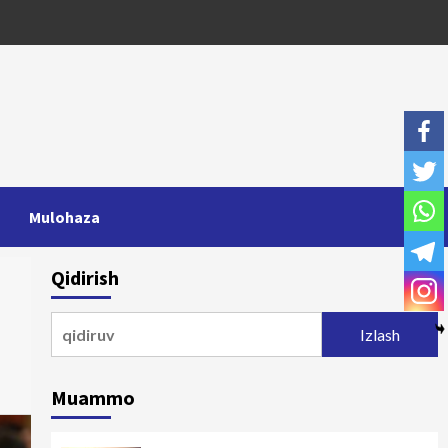
Mulohaza
Qidirish
Qidirshish:
Muammo