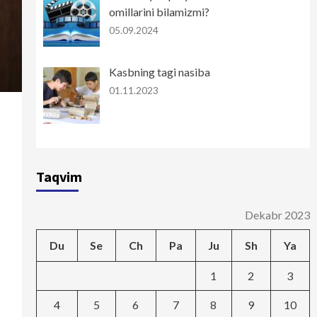
omillarini bilamizmi?
05.09.2024
Kasbning tagi nasiba
01.11.2023
Taqvim
Dekabr 2023
Du
Se
Ch
Pa
Ju
Sh
Ya
1
2
3
4
5
6
7
8
9
10