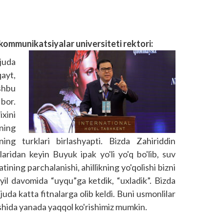
kommunikatsiyalar universiteti rektori:
juda
ayt,
shbu
bor.
ixini
ning
ing turklari birlashyapti. Bizda Zahiriddin
idan keyin Buyuk ipak yo'li yo'q bo'lib, suv
tining parchalanishi, ahillikning yo'qolishi bizni
 yil davomida “uyqu”ga ketdik, “uxladik”. Bizda
juda katta fitnalarga olib keldi. Buni usmonlilar
ishida yanada yaqqol ko'rishimiz mumkin.