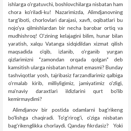
ishlarga o'rgatuvchi, boshlovchilarga nisbatan ham
chora ko'riladi-ku! Nazarimizda, Alim­djanovning
targ'iboti, chorlovlari darajasi, xavfi, oqibatlari bu
nojo'ya qilmish­lardan bir necha barobar ortiq va
mudhishroq! O'zining kelajagini bilim, hunar bilan
yaratish, xalqu Vatanga sidqidildan xizmat qilish
maqsadida o'qib, izlanib, o'rganib yurgan
qizlarimizni “zamondan orqada qolgan” deb
kamsitish ularga nisbatan tuhmat emasmi? Bunday
tashviqotlar yosh, tajribasiz farzandlarimiz qalbiga
o'rmalab kirib, milliyligimiz, jamiyatimiz o'zligi,
ma'naviy daraxtlari ildizlarini qurt bo'lib
kemirmaydimi?
Alimdjanov bir postida odamlarni bag'rikeng
bo'lishga chaqiradi. To'g'rirog'i, o'ziga nisbatan
bag'rikenglikka chorlaydi. Qanday fikrdasiz? Yoki