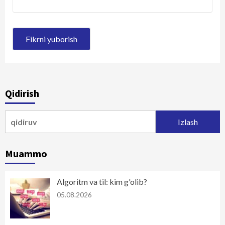
Qidirish
Qidirshish:
Muammo
Algoritm va til: kim g'olib?
05.08.2026