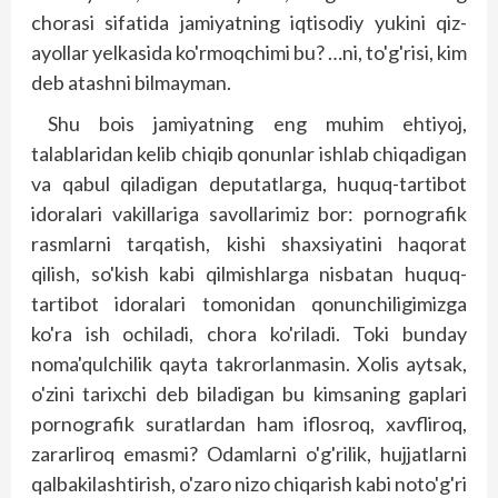
chorasi sifatida jamiyatning iqtisodiy yukini qiz-
ayollar yelkasida ko'rmoqchimi bu? …ni, to'g'risi, kim
deb atashni bilmayman.
Shu bois jamiyatning eng muhim ehtiyoj,
talablaridan kelib chiqib qonunlar ishlab chiqadigan
va qabul qiladigan deputatlarga, huquq-tartibot
idoralari vakillariga savollarimiz bor: pornografik
rasmlarni tarqatish, kishi shaxsiyatini haqorat
qilish, so'kish kabi qilmishlarga nisbatan huquq-
tartibot idoralari tomonidan qonunchiligimizga
ko'ra ish ochiladi, chora ko'riladi. Toki bunday
noma'qulchilik qayta takrorlanmasin. Xolis aytsak,
o'zini tarixchi deb biladigan bu kimsaning gaplari
pornografik suratlardan ham iflosroq, xavfliroq,
zararliroq emasmi? Odamlarni o'g'rilik, hujjatlarni
qalbakilashtirish, o'zaro nizo chiqarish kabi noto'g'ri