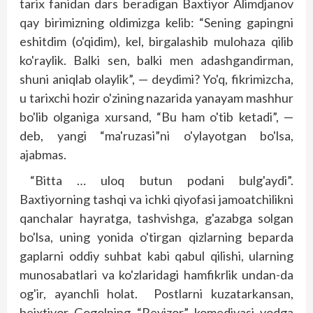
tarix fanidan dars beradigan Baxtiyor Alimdjanov
qay birimizning oldimizga kelib: “Sening gapingni
eshitdim (o'qidim), kel, birgalashib mulohaza qilib
ko'raylik. Balki sen, balki men adashgandirman,
shuni aniqlab olaylik”, — deydimi? Yo'q, fikrimizcha,
u tarixchi hozir o'zining nazarida yanayam mashhur
bo'lib olganiga xursand, “Bu ham o'tib ketadi”, —
deb, yangi “ma'ruzasi”ni o'ylayotgan bo'lsa,
ajabmas.
“Bitta … uloq butun podani bulg'aydi”.
Baxtiyorning tashqi va ichki qiyofasi jamoatchilikni
qanchalar hayratga, tashvishga, g'azabga solgan
bo'lsa, uning yonida o'tirgan qizlarning beparda
gaplarni oddiy suhbat kabi qabul qilishi, ularning
munosabatlari va ko'zlaridagi hamfikrlik undan-da
og'ir, ayanchli holat. Postlarni kuzatarkansan,
beixtiyor Gogolning “Revizor” komediyasi yodga