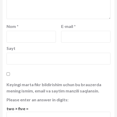
Nom
*
E-mail
*
Sayt
Keyingi marta fikr bildirishim uchun bu brauzerda
mening ismim, email va saytim manzili saqlansin.
Please enter an answer in digits:
two × five =