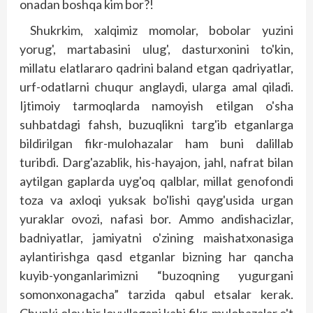
onadan boshqa kim bor?!
Shukrkim, xalqimiz momolar, bobolar yuzini
yorug', martabasini ulug', dasturxonini to'kin,
millatu elatlararo qadrini baland etgan qadriyatlar,
urf-odatlarni chuqur ang­laydi, ularga amal qiladi.
Ijtimoiy tarmoqlarda namoyish etilgan o'sha
suhbatdagi fahsh, buzuqlikni targ'ib etganlarga
bildirilgan fikr-mulohazalar ham buni dalillab
turibdi. Darg'azablik, his-hayajon, jahl, nafrat bilan
aytilgan gaplarda uyg'oq qalblar, millat genofondi
toza va axloqi yuksak bo'lishi qayg'usida urgan
yurak­lar ovozi, nafasi bor. Ammo andishacizlar,
badniyatlar, jamiyatni o'zining maishatxonasiga
aylantirishga qasd etganlar bizning har qancha
kuyib-yonganlarimizni “buzoqning yugurgani
somonxonagacha” tarzida qabul etsalar kerak.