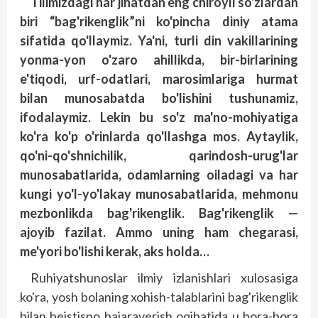
Tilimizdagi har jihatdan eng chiroyli so'zlardan
biri “bag'rikenglik”ni ko'pincha diniy atama
sifatida qo'llaymiz. Ya'ni, turli din vakillarining
yonma-yon o'zaro ahillikda, bir-birlarining
e'tiqodi, urf-odatlari, marosimlariga hurmat
bilan munosabatda bo'lishini tushunamiz,
ifodalaymiz. Lekin bu so'z ma'no-mohiyatiga
ko'ra ko'p o'rinlarda qo'llashga mos. Aytaylik,
qo'ni-qo'shnichilik, qarindosh-urug'lar
munosabatlarida, odamlarning oiladagi va har
kungi yo'l-yo'lakay munosabatlarida, mehmonu
mezbonlikda bag'rikenglik. Bag'rikenglik —
ajoyib fazilat. Ammo uning ham chegarasi,
me'yori bo'lishi kerak, aks holda…
Ruhiyatshunoslar ilmiy izlanishlari xulosasiga
ko'ra, yosh bolaning xohish-talablarini bag'rikenglik
bilan beistisno bajaraverish oqibatida u bora-bora