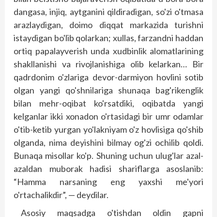
dangasa, injiq, aytganini qildiradigan, so'zi o'tmasa
arazlaydigan, doimo diqqat markazida turishni
istaydigan bo'lib qolarkan; xullas, farzandni haddan
ortiq papalayverish unda xudbinlik alomatlarining
shakllanishi va rivoj­lanishiga olib kelarkan… Bir
qadrdonim o'zlariga devor-darmiyon hovlini sotib
olgan yangi qo'shnilariga shunaqa bag'rikenglik
bilan mehr-oqibat ko'rsatdiki, oqibatda yangi
kelganlar ikki xonadon o'rtasidagi bir umr odamlar
o'tib-ketib yurgan yo'lakniyam o'z hovlisiga qo'shib
olganda, nima deyishini bilmay og'zi ochilib qoldi.
Bunaqa misollar ko'p. Shuning uchun ulug'lar azal-
azaldan muborak hadisi shariflarga asos­lanib:
“Hamma narsaning eng yaxshi me'yori
o'rtachalikdir”, — deydilar.
Asosiy maqsadga o'tishdan oldin gapni