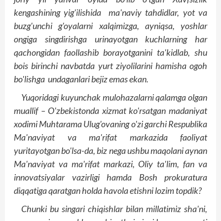
kengashining yig'ilishida ma'naviy tahdidlar, yot va
buzg'unchi g'oyalarni xalqimizga, ayniqsa, yoshlar
ongiga singdirishga urinayotgan kuchlarning har
qachongidan faollashib borayotganini ta'kidlab, shu
bois birinchi nav­batda yurt ziyolilarini hamisha ogoh
bo'lishga undaganlari bejiz emas ekan.
Yuqoridagi kuyunchak mulohazalarni qalamga olgan
muallif – O'zbekistonda xizmat ko'rsatgan madaniyat
xodimi Muhtarama Ulug'ovaning o'zi garchi Respublika
Ma'naviyat va ma'rifat markazida faoliyat
yuritayotgan bo'lsa-da, biz nega ushbu maqolani aynan
Ma'naviyat va ma'rifat markazi, Oliy ta'lim, fan va
innovatsiyalar vazirligi hamda Bosh prokuratura
diqqatiga qaratgan holda havola etishni lozim topdik?
Chunki bu singari chiqishlar bilan millatimiz sha'ni,