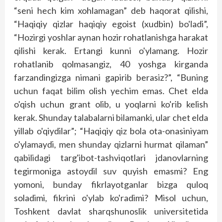
“seni hech kim xohlamagan” deb haqorat qilishi,
“Haqiqiy qizlar haqiqiy egoist (xudbin) bo'ladi”,
“Hozirgi yoshlar aynan hozir rohatlanishga harakat
qilishi kerak. Ertangi kunni o'ylamang. Hozir
rohatlanib qolmasangiz, 40 yoshga kirganda
farzandingizga nimani gapirib berasiz?”, “Buning
uchun faqat bilim olish yechim emas. Chet elda
o'qish uchun grant olib, u yoqlarni ko'rib kelish
kerak. Shunday talabalarni bilamanki, ular chet elda
yillab o'qiydilar”; “Haqiqiy qiz bola ota-onasiniyam
o'ylamaydi, men shunday qizlarni hurmat qilaman”
qabilidagi targ'ibot-tashviqotlari jdanovlarning
tegirmoniga astoydil suv quyish emasmi? Eng
yomoni, bunday fikrlayotganlar bizga quloq
soladimi, fikrini o'ylab ko'radimi? Misol uchun,
Toshkent davlat sharqshunoslik universitetida