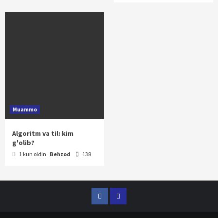
Muammo
Algoritm va til: kim
g'olib?
1 kun oldin
Behzod
138
Facebook
Telegram