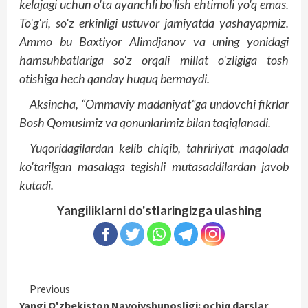
kelajagi uchun o'ta ayanchli bo'lish ehtimoli yo'q emas.
To'g'ri, so'z erkinligi ustuvor jamiyatda yashayap­miz.
Ammo bu Baxtiyor Alimdjanov va uning yonidagi
hamsuhbatlariga so'z orqali millat o'zligiga tosh
otishiga hech qanday huquq bermaydi.
Aksincha, “Ommaviy madaniyat”ga undovchi fikrlar
Bosh Qomusimiz va qonunlarimiz bilan taqiqlanadi.
Yuqoridagilardan kelib chiqib, tahririyat maqolada
ko'tarilgan masalaga tegishli mutasaddilardan javob
kutadi.
Yangiliklarni do'stlaringizga ulashing
Continue
Previous
Yangi O'zbekiston Navoiyshunosligi: ochiq darslar