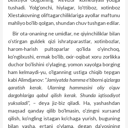
tushadi. Yolg'onchi, hiylagar, lo'ttiboz, xotinboz
Xlestakovning oliftagarchiliklariga ayollar maftunu
mahliyo bo'lib qolgan, shundan chuv tushgan edilar.
Bir ota-onaning ne umidlar, ne qiyinchiliklar bilan
o'stirgan guldek qizi ishratparastlar, xotinbozlar,
harom-harish pultoparlar qo'lida o'yinchoq,
ko'ngilxushi, ermak bo'lib, oxir-oqibat xoru zorlikka
duchor bo'lishini o'ylaging, yomon xayolga borging
ham kelmaydi-yu, o'lganning ustiga chiqib tepgan
kabi Alimdjanov:
“Jamiyatda hamma e'tiborni qizlarga
qaratish kerak. Ularning hammasini oliy o'quv
dargohlariga qabul qilish kerak. Shunda iqtisodiyot
yuksaladi”,
– deya jiz-biz qiladi. Ha, yashashdan
maqsad qanday qilib bo'lmasin, o'zingni xursand
qilish, ko'ngling istagan ko'chaga yurish, buguning
bilan yasha, ertani o'ylama, degan da'vosining