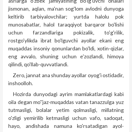
asrlarga o'zbek jamiyatining bo'lg'uvchi onalari
jismonan, aqlan, ma'nan sog'lom avlodni dunyoga
keltirib tarbiyalovchilar; yurtda halolu pok
munosabatlar, halol taraqqiyot barqaror bo'lishi
uchun farzandlariga pokizalik, to'g'rilik,
rostgo'ylikda ibrat bo'lguvchi ayollar ekani eng
muqaddas insoniy qonunlardan bo'ldi, xotin-qizlar,
eng avvalo, shuning uchun e'zozlandi, himoya
qilindi, qo'llab-quvvatlandi.
Zero, jannat ana shunday ayollar oyog'i ostidadir,
inshoolloh.
Hozirda dunyodagi ayrim mamlakatlardagi kabi
oila degan mo''jaz-muqaddas vatan tanazzulga yuz
tutmasligi, bolalar yetim qolmasligi, millatning
o'zligi yemirilib ketmasligi uchun vafo, sadoqat,
hayo, andishada namuna ko'rsatadigan ayol-