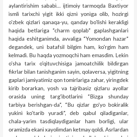
aylantirishim sababi… ijtimoiy tarmoqda Baxtiyor
ismli tarixchi yigit ikki qizni yoniga olib, hozirgi
o'zbek qizlari qanaqa-yu, qanday bo'lishi kerakligi
haqida betlariga “charm qoplab” gaplashganlari
haqida eshitganimda, avvaliga “Yomondan hazar”
degandek, uni batafsil bilgim ham, ko'rgim ham
kelmadi. Bu haqda yozmoqchi ham emasdim. Lekin
o'sha tarix o'qituvchisiga jamoatchilik bildirgan
fikrlar bilan tanishganim sayin, qolaversa, yigitning
gaplari jamiyatimiz qon tomirlariga zahar, yiringdek
kirib borarkan, yosh va tajribasiz qizlaru ayollar
orasida uning targ'ibotlarini “Bizga shunday
tarbiya berishgan-da”, “Bu qizlar go'yo bokiralik
yukini ko'tarib yuradi”, deb qabul qiladiganlar,
chala-yarim tasdiqlaydiganlar ham borligi, ular
oramizda ekani xayolimdan ketmay qoldi. Asrlardan