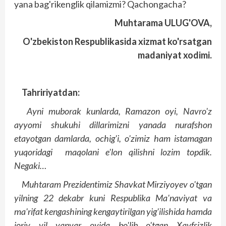
yana bag'rikenglik qilamizmi? Qachongacha?
Muhtarama ULUG'OVA,
O'zbekiston Respublikasida xizmat ko'rsatgan
madaniyat xodimi.
Tahririyatdan:
Ayni muborak kunlarda, Ramazon oyi, Navro'z
ayyomi shukuhi dillarimizni yanada nurafshon
etayotgan damlarda, ochig'i, o'zimiz ham istamagan
yuqoridagi maqolani e'lon qilishni lozim topdik.
Negaki…
Muhtaram Prezidentimiz Shavkat Mirziyoyev o'tgan
yilning 22 dekabr kuni Respublika Ma'naviyat va
ma'rifat kengashining kengaytirilgan yig'ilishida hamda
joriy yil yanvar oyi­­da bo'lib o'tgan Xavfsizlik