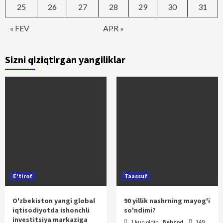
25
26
27
28
29
30
31
« FEV
APR »
Sizni qiziqtirgan yangiliklar
E'tirof
Taassuf
O'zbekiston yangi global
90 yillik nashrning mayog'i
iqtisodiyotda ishonchli
so'ndimi?
investitsiya markaziga
1 kun oldin
Behzod
149