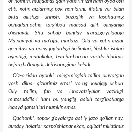
or-nomusi, muqaddas qadriyatlarimizni ham oyoq osti
etib, xotin-qizlarning pok nomlarini, iffatini yer bilan
bitta qilishga urinish, buzuqlik va fasohatning
ochiqdan-ochiq targ'iboti maqsad qilib olinganga
o'xshaydi. Shu sabab bunday g'arazgo'yliklarga
Ma'naviyat va ma'rifat markazi, Oila va xotin-qizlar
qo'mitasi va uning joylardagi bo'limlari, Yoshlar ishlari
agentligi, mahallalar, barcha-barcha yurtdoshlarimiz
befarq bo'lmaydi, deb ishongimiz keladi.
O'z-o'zidan ayonki, ming-minglab ta'lim olayotgan
yosh, dilbar qizlarimiz ertasi, yorug' kelajagi uchun
Oliy ta'lim, fan va innovatsiyalar vazirligi
mutasaddilari ham bu yanglig' qabih targ'ibotlarga
loqayd qarashlari mumkin emas.
Qachonki, nopok g'oyalarga qat'iy jazo qo'llanmay,
bunday holatlar xaspo'shlanar ekan, oqibati millatimiz