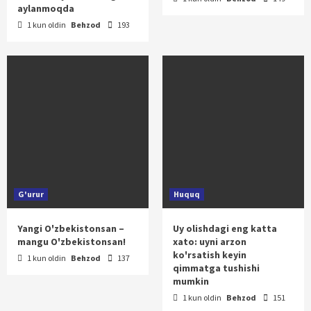
aylanmoqda
1 kun oldin
Behzod
193
G'urur
Huquq
Yangi O'zbekistonsan –
Uy olishdagi eng katta
mangu O'zbekistonsan!
xato: uyni arzon
ko'rsatish keyin
1 kun oldin
Behzod
137
qimmatga tushishi
mumkin
1 kun oldin
Behzod
151