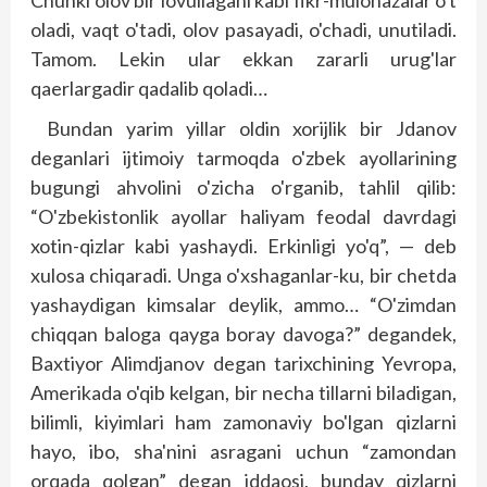
Chunki olov bir lovullagani kabi fikr-mulohazalar o't
oladi, vaqt o'tadi, olov pasayadi, o'chadi, unutiladi.
Tamom. Lekin ular ekkan zararli urug'lar
qaerlargadir qadalib qoladi…
Bundan yarim yillar oldin xorijlik bir Jdanov
deganlari ijtimoiy tarmoqda o'zbek ayollarining
bugungi ahvolini o'zicha o'rganib, tahlil qilib:
“O'zbekistonlik ayollar haliyam feodal davrdagi
xotin-qizlar kabi yashaydi. Erkinligi yo'q”, — deb
xulosa chiqaradi. Unga o'xshaganlar-ku, bir chetda
yashaydigan kimsalar deylik, ammo… “O'zimdan
chiqqan baloga qayga boray davoga?” degandek,
Baxtiyor Alimdjanov degan tarixchining Yevropa,
Amerikada o'qib kelgan, bir necha tillarni biladigan,
bilimli, kiyimlari ham zamonaviy bo'lgan qizlarni
hayo, ibo, sha'nini asragani uchun “zamondan
orqada qolgan” degan iddaosi, bunday qizlarni