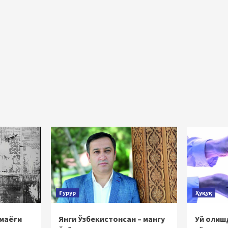
akatlanish
Ғурур
Ҳуқуқ
 маёғи
Янги Ўзбекистонсан – мангу
Уй олишд