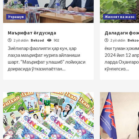
Учрашув
Жиноят ва жазо
Маърифат ёғдусида
Даладаги фо
2 yil oldin
Behzod
902
2 yil oldin
Behz
Зиёлилар фаолияти ҳар кун, ҳар
ёки туман ҳоким
лаҳза маърифат нурига айланиши
2024 йил 12 апр
шарт. “Маърифат улашиб” лойиҳаси
ларда Оҳангаро
доирасида ўтказилаётган…
кўнгилсиз…