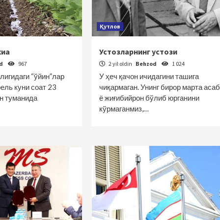
Қутлов
жиа
Устозларнинг устози
od
967
2 yil oldin
Behzod
1 024
лигидаги “ўйин”лар
У ҳеч қачон ичидагини ташига
ель куни соат 23
чиқармаган. Унинг бирор марта аса
н туманида
ё жиғибийрон бўлиб юрганини
кўрмаганмиз,…