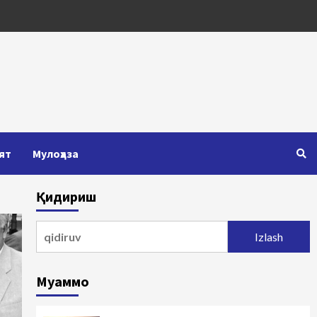
ят
Мулоҳаза
Қидириш
Qidirshish:
Муаммо