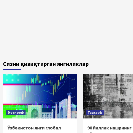
har
Сизни қизиқтирган янгиликлар
Эътироф
Таассуф
Ўзбекистон янги глобал
90 йиллик нашрнинг