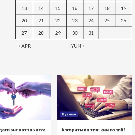
13
14
15
16
17
18
19
20
21
22
23
24
25
26
27
28
29
30
31
« APR
IYUN »
Муаммо
аги энг катта хато:
Алгоритм ва тил: ким ғолиб?