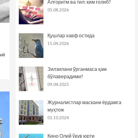
Алгоритм ва тил: ким ғолиб?
05.08.2026
Қушлар хавф остида
15.04.2026
бий
Зилзилани ўрганмаса ҳам
бўлаверадими?
09.04.2025
Журналистлар маскани ёрдамга
муҳтож
01.10.2024
Кино Олий ўқув юрти