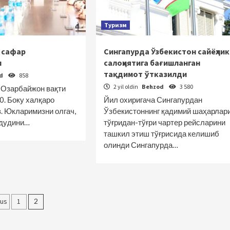
Туризм
 сафар
Сингапурда Ўзбекистон сайёҳлик
и
салоҳиятига бағишланган
тақдимот ўтказилди
od
858
2 yil oldin
Behzod
3 580
. Озарбайжон вақти
0. Боку халқаро
Йил охиригача Сингапурдан
. Юкларимизни олгач,
Ўзбекистоннинг қадимий шаҳарлар
удудини…
тўғридан-тўғри чартер рейсларини
ташкил этиш тўғрисида келишиб
олинди Сингапурда…
olalar
ous
1
2
yicha