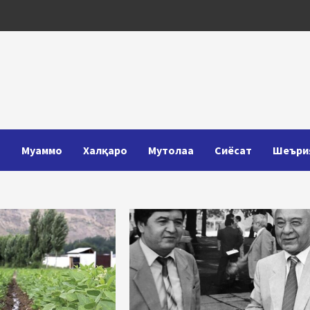
Т
Муаммо
Халқаро
Мутолаа
Сиёсат
Шеъри