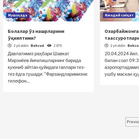
Мушоҳада
Ижодий саёҳат
Болалар ўз нашрларини
Озарбайжонга
ўқияптими?
таассуротлар
2 yil oldin
Behzod
2 075
2 yil oldin
Behz
Давлатимиз раҳбари Шавкат
20.04.2024 йил
Мирзиёев йиғилишларнинг бирида
билан соат 09:3
куюниб айтган қуйидаги гаплари тез-
аэропортидамиз
тез ёдга тушади: “Фарзандларимизни
ушбу маскан ҳ
телефон…
Maq
Previ
bo‘