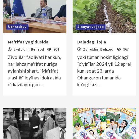
Uchrashuv
Jinoyat va jazo
Ma'rifat yog'dusida
Daladagi fojia
2 yil oldin
Behzod
901
2 yil oldin
Behzod
967
Ziyolilar faoliyati har kun,
yoki tuman hokimligidagi
har lahza ma'rifat nuriga
“o'yin”lar 2024 yil 12 aprel
aylanishi shart. “Ma'rifat
kuni soat 23 larda
ulashib” loyihasi doirasida
Ohangaron tumanida
o'tkazilayotgan…
ko'ngilsiz…