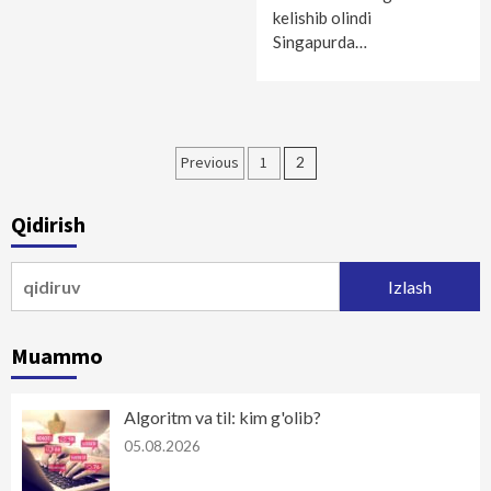
kelishib olindi
Singapurda…
Maqolalar
Previous
1
2
bo‘yicha
Qidirish
harakatlanish
Qidirshish:
Muammo
Algoritm va til: kim g'olib?
05.08.2026