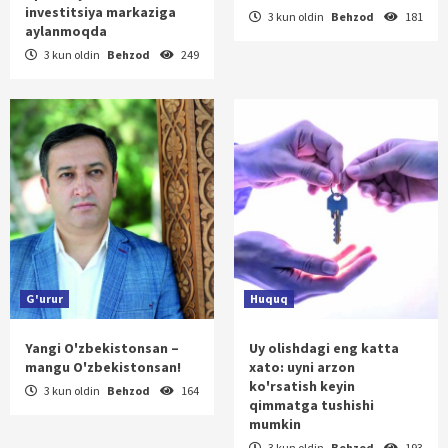
investitsiya markaziga
3 kun oldin
Behzod
181
aylanmoqda
3 kun oldin
Behzod
249
G'urur
Huquq
Yangi O'zbekistonsan –
Uy olishdagi eng katta
mangu O'zbekistonsan!
xato: uyni arzon
ko'rsatish keyin
3 kun oldin
Behzod
164
qimmatga tushishi
mumkin
3 kun oldin
Behzod
193