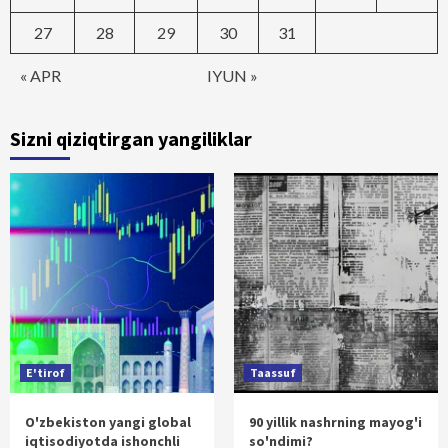
27
28
29
30
31
« APR
IYUN »
Sizni qiziqtirgan yangiliklar
E'tirof
Taassuf
O'zbekiston yangi global
90 yillik nashrning mayog'i
iqtisodiyotda ishonchli
so'ndimi?