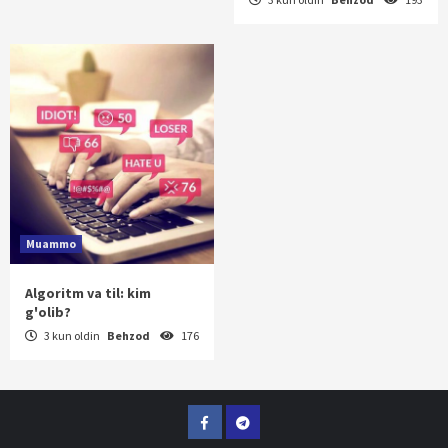
Muammo
Algoritm va til: kim
g'olib?
3 kun oldin
Behzod
176
Facebook
Telegram