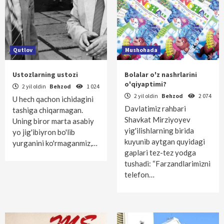
Qutlov
Mushohada
Ustozlarning ustozi
Bolalar o'z nashrlarini
o'qiyaptimi?
2 yil oldin
Behzod
1 024
2 yil oldin
Behzod
2 074
U hech qachon ichidagini
Davlatimiz rahbari
tashiga chiqarmagan.
Shavkat Mirziyoyev
Uning biror marta asabiy
yig'ilishlarning birida
yo jig'ibiyron bo'lib
kuyunib aytgan quyidagi
yurganini ko'rmaganmiz,…
gaplari tez-tez yodga
tushadi: “Farzandlarimizni
telefon…