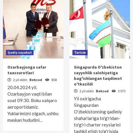
Ijodiy sayohat
Turizm
Ozarbayjonga safar
Singapurda O'zbekiston
taassurotlari
sayyohlik salohiyatiga
bag'ishlangan taqdimot
2 yil oldin
Behzod
858
o'tkazildi
20.04.2024 yil.
2 yil oldin
Behzod
3 573
Ozarbayjon vaqti bilan
Yil oxirigacha
soat 09:30. Boku xalqaro
Singapurdan
aeroportidamiz.
O'zbekistonning qadimiy
Yuklarimizni olgach, ushbu
shaharlariga to'g'ridan-
maskan hududini…
to'g'ri charter reyslarini
tashkil etish to'g'risida