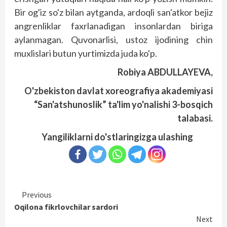
Bir og'iz so'z bilan aytganda, ardoqli san'atkor bejiz
angrenliklar faxrlanadigan insonlardan biriga
aylanmagan. Quvonarlisi, ustoz ijodining chin
muxlislari butun yurtimizda juda ko'p.
Robiya ABDULLAYEVA,
O'zbekiston davlat xoreografiya akademiyasi
“San'atshunoslik” ta'lim yo'nalishi 3-bosqich
talabasi.
Yangiliklarni do'stlaringizga ulashing
Continue
Previous
Oqilona fikrlovchilar sardori
Reading
Next