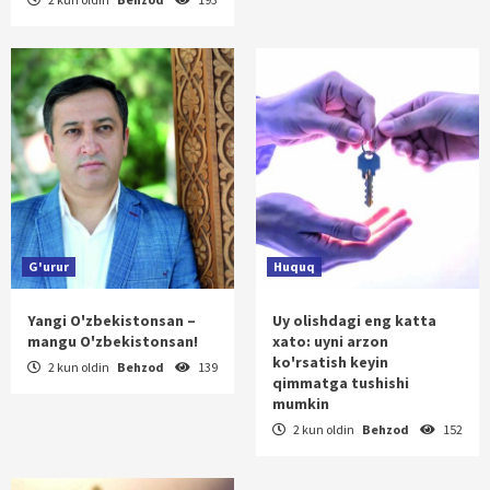
G'urur
Huquq
Yangi O'zbekistonsan –
Uy olishdagi eng katta
mangu O'zbekistonsan!
xato: uyni arzon
ko'rsatish keyin
2 kun oldin
Behzod
139
qimmatga tushishi
mumkin
2 kun oldin
Behzod
152