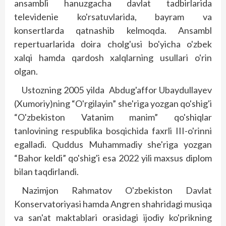
ansambli hanuzgacha davlat tadbirlarida
televidenie ko'rsatuvlarida, bayram va
konsertlarda qatnashib kelmoqda. Ansambl
repertuarlarida doira cholg'usi bo'yicha o'zbek
xalqi hamda qardosh xalqlarning usullari o'rin
olgan.
Ustozning 2005 yilda Abdug'affor Ubaydullayev
(Xumoriy)ning “O'rgilayin” she'riga yozgan qo'shig'i
“O'zbekiston Vatanim manim” qo'shiqlar
tanlovining res­publika bosqichida faxrli III-o'rinni
egalladi. Quddus Muhammadiy she'riga yozgan
“Bahor keldi” qo'shig'i esa 2022 yili maxsus diplom
bilan taqdirlandi.
Nazimjon Rahmatov O'zbekiston Davlat
Konservatoriyasi hamda Angren shahridagi musiqa
va san'at maktablari orasidagi ijodiy ko'prikning