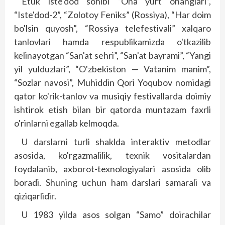
Etuk iste'dod sohibi “Ona yurt ohanglari”,
“Iste'dod-2”, “Zolotoy Feniks” (Rossiya), “Har doim
bo'lsin quyosh”, “Rossiya telefestivali” xalqaro
tanlovlari hamda respublikamizda o'tkazilib
kelinayotgan “San'at sehri”, “San'at bayrami”, “Yangi
yil yulduzlari”, “O'zbekiston — Vatanim manim”,
“Sozlar navosi”, Muhiddin Qori Yoqubov nomidagi
qator ko'rik-tanlov va musiqiy festivallarda doimiy
ishtirok etish bilan bir qatorda muntazam faxrli
o'rinlarni egallab kelmoqda.
U darslarni turli shaklda interaktiv metodlar
asosida, ko'rgazmalilik, texnik vositalardan
foydalanib, axborot-texnologiyalari asosida olib
boradi. Shuning uchun ham darslari samarali va
qiziqarlidir.
U 1983 yilda asos solgan “Samo” doirachilar