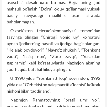
asoschisi desak xato bo'lmas. Bejiz uning ijod
mahsuli bo'lmish “Doira” o'quv qo'llanmasi yuksak
badiiy saviyadagi mualliflik asari sifatida
baholanmagan.
O'zbekiston teleradiokompaniyasi tomonidan
tas­virga olingan “Chirog'i yoniq uy” ko'rsatuvi
aynan ijodkorning hayoti va ijodiga bag'ishlangan.
“Kelajak poydevori”, “Navro'z shukuhi”, “Toshkent
vaqti”, “Issiq non”, “Zarb zavqi”, “Yurakdan
gapiramiz” kabi ko'rsatuvlarda Nazimjon akaning
ijodi haqida batafsil hikoya qilingan.
U 1990 yilda “Yoshlar ittifoqi” sovrindori, 1992
yilda esa “O'zbekiston xalq maorifi a'lochisi” ko'k­rak
nishoni bilan taqdirlandi.
Nazimjon Rahmatovning ibratli umr yo'li,
erishgan yutuqlari haqida hali ko'p yozish mumkin.