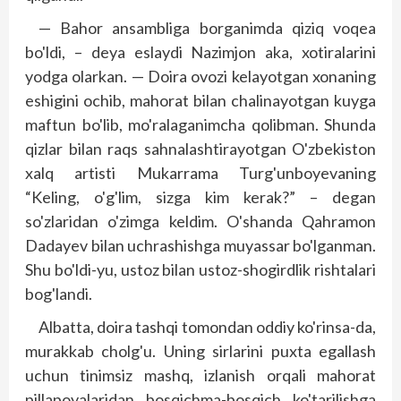
— Bahor ansambliga borganimda qiziq voqea
bo'ldi, – deya eslaydi Nazimjon aka, xotiralarini
yodga olarkan. — Doira ovozi kelayotgan xonaning
eshigini ochib, mahorat bilan chalinayotgan kuyga
maftun bo'lib, mo'ralaganimcha qolibman. Shunda
qizlar bilan raqs sahnalashtirayotgan O'zbekiston
xalq artisti Mukarrama Turg'unboyevaning
“Keling, o'g'lim, sizga kim kerak?” – degan
so'zlaridan o'zimga keldim. O'shanda Qahramon
Dadayev bilan uchrashishga muyassar bo'lganman.
Shu bo'ldi-yu, ustoz bilan ustoz-shogirdlik rishtalari
bog'landi.
Albatta, doira tashqi tomondan oddiy ko'rinsa-da,
murakkab cholg'u. Uning sirlarini puxta egallash
uchun tinimsiz mashq, izlanish orqali mahorat
pillapoyalaridan bosqichma-bosqich ko'tarilishga