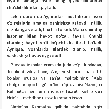
niyatni amalga oshirishning qiyinchiliklaridan
cho'chib fikridan qaytadi.
Lekin qarori qat'iy, irodasi mustahkam inson
o'z rejalarini amalga oshirishga astoydil intilib,
orzulariga yetadi, baxtini topadi. Mana shunday
insonlar bilan hayot go'zal, fayzli. Chunki
ularning hayot yo'li ko'pchilikka ibrat bo'ladi.
Ayniqsa, yoshlarda ulardek izlanib, intilib,
yashashga havas uyg'otadi.
Bunday insonlar oramizda juda ko'p. Jumladan,
Toshkent viloyatining Angren shahrida ham 10-
bolalar musiqa va san'at maktabining “Xalq
cholg'ulari ijrochiligi” bo'limi o'qituvchisi Nazimjon
Rahmatov ham ana shunday fazilatli kishilardan
biridir. U mehribon ustoz, kamtarin inson…
Nazimjon Rahmatov qalbida maktabda o'qib