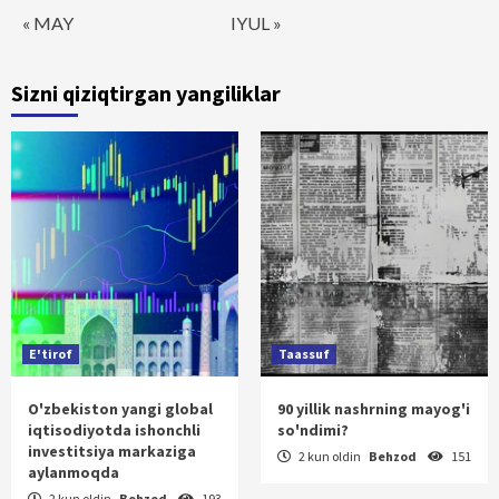
« MAY
IYUL »
Sizni qiziqtirgan yangiliklar
E'tirof
Taassuf
O'zbekiston yangi global
90 yillik nashrning mayog'i
iqtisodiyotda ishonchli
so'ndimi?
investitsiya markaziga
2 kun oldin
Behzod
151
aylanmoqda
2 kun oldin
Behzod
193