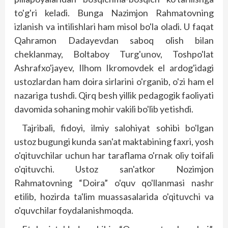
to'g'ri keladi. Bunga Nazimjon Rahmatovning
izlanish va intilishlari ham misol bo'la oladi. U faqat
Qahramon Dadayevdan saboq olish bilan
cheklanmay, Boltaboy Turg'unov, Toshpo'lat
Ashrafxo'jayev, Ilhom Ikromovdek el ardog'idagi
ustozlardan ham doira sirlarini o'rganib, o'zi ham el
nazariga tushdi. Qirq besh yillik pedagogik faoliyati
davomida sohaning mohir vakili bo'lib yetishdi.
Tajribali, fidoyi, ilmiy salohiyat sohibi bo'lgan
ustoz bugungi kunda san'at maktabining faxri, yosh
o'qituvchilar uchun har taraflama o'rnak oliy toifali
o'qituvchi. Ustoz san'atkor Nozimjon
Rahmatovning “Doira” o'quv qo'llanmasi nashr
etilib, hozirda ta'lim muassasalarida o'qituvchi va
o'quvchilar foydalanishmoqda.