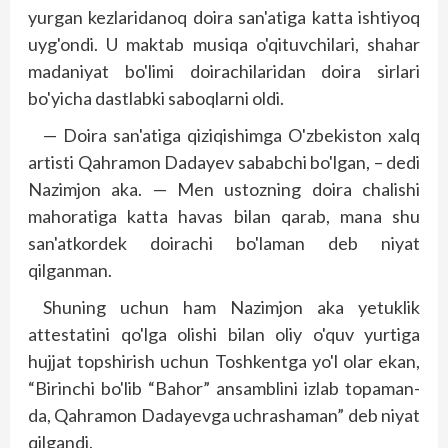
yurgan kezlaridanoq doira san'atiga katta ishtiyoq
uyg'ondi. U maktab musiqa o'qituvchilari, shahar
madaniyat bo'limi doirachilaridan doira sirlari
bo'yicha dastlabki saboqlarni oldi.
— Doira san'atiga qiziqishimga O'zbekiston xalq
artisti Qahramon Dadayev sababchi bo'lgan, – dedi
Nazimjon aka. — Men ustozning doira chalishi
mahoratiga katta havas bilan qarab, mana shu
san'atkordek doirachi bo'laman deb niyat
qilganman.
Shuning uchun ham Nazimjon aka yetuklik
attestatini qo'lga olishi bilan oliy o'quv yurtiga
hujjat topshirish uchun Toshkentga yo'l olar ekan,
“Birinchi bo'lib “Bahor” ansamblini izlab topaman-
da, Qahramon Dadayevga uchrashaman” deb niyat
qilgandi.