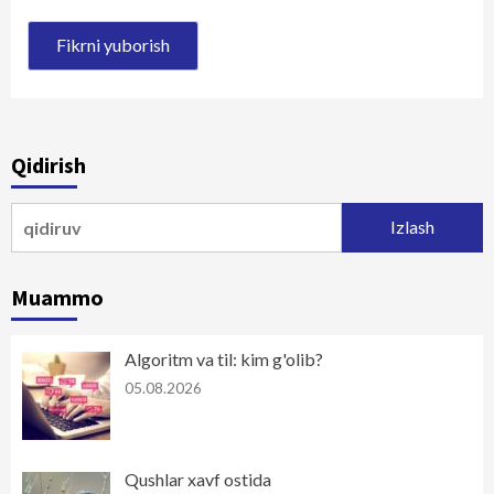
Qidirish
Qidirshish:
Muammo
Algoritm va til: kim g'olib?
05.08.2026
Qushlar xavf ostida