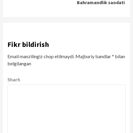
Bahramandlik saodati
Fikr bildirish
Email manzilingiz chop etilmaydi.
Majburiy bandlar
*
bilan
belgilangan
Sharh