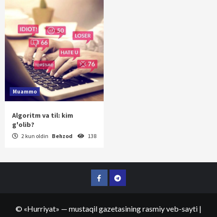
Muammo
Algoritm va til: kim
g'olib?
2 kun oldin
Behzod
138
Facebook
Telegram
©
«Hurriyat»
— mustaqil gazetasining rasmiy veb-sayti
|