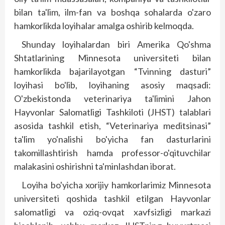
bilan ta'lim, ilm-fan va boshqa sohalarda o'zaro
hamkorlikda loyihalar amalga oshirib kelmoqda.
Shunday loyihalardan biri Amerika Qo'shma
Shtatlarining Minnesota universiteti bilan
hamkorlikda bajarilayotgan “Tvinning dasturi”
loyihasi bo'lib, loyihaning asosiy maqsadi:
O'zbekistonda veterinariya ta'limini Jahon
Hayvonlar Salomatligi Tashkiloti (JHST) talablari
asosida tashkil etish, “Veterinariya meditsinasi”
ta'lim yo'nalishi bo'yicha fan dasturlarini
takomillashtirish hamda professor-o'qituvchilar
malakasini oshirishni ta'minlashdan iborat.
Loyiha bo'yicha xorijiy hamkorlarimiz Minnesota
universiteti qoshida tashkil etilgan Hayvonlar
salomatligi va oziq-ovqat xavfsizligi markazi