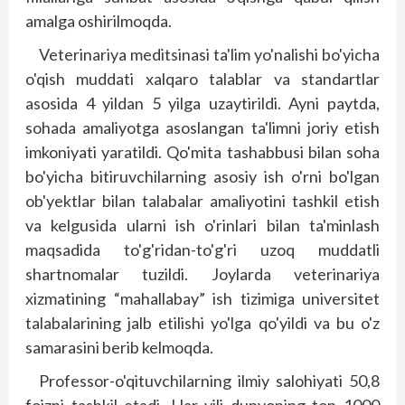
amalga oshirilmoqda.
Veterinariya meditsinasi ta'lim yo'nalishi bo'yicha
o'qish muddati xalqaro talablar va standartlar
asosida 4 yildan 5 yilga uzaytirildi. Ayni paytda,
sohada amaliyotga asoslangan ta'limni joriy etish
imkoniyati yaratildi. Qo'mita tashabbusi bilan soha
bo'yicha bitiruvchilarning asosiy ish o'rni bo'lgan
ob'yektlar bilan talabalar amaliyotini tashkil etish
va kelgusida ularni ish o'rinlari bilan ta'minlash
maqsadida to'g'ridan-to'g'ri uzoq muddatli
shartnomalar tuzildi. Joylarda veterinariya
xizmatining “mahallabay” ish tizimiga universitet
talabalarining jalb etilishi yo'lga qo'yildi va bu o'z
samarasini berib kelmoqda.
Professor-o'qituvchilarning ilmiy salohiyati 50,8