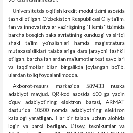
Universitetda o'qitish kredit-modul tizimi asosida
tashkil etilgan. O'zbekiston Respublikasi Oliy ta'lim,
fan va innovatsiyalar vazirligining “Hemis” tizimida
barcha bosqich bakalavriatining kunduzgi va sirtqi
shakl ta'lim yo'nalishlari hamda magistratura
mutaxassis­liklari talabalariga dars jarayoni tashkil
etilgan, barcha fanlardan ma'lumotlar test savollari
va taqdimotlar bilan birgalikda joylangan bo'lib,
ulardan to'liq foydalanilmoqda.
Axborot-resurs markazida 589433 nusxa
adabiyot mavjud. QR-kod asosida 600 ga yaqin
o'quv adabiyotining elektron bazasi, ARMAT
dasturida 10500 nomda adabiyotning elektron
katalogi yaratilgan. Har bir talaba uchun alohida
login va parol berilgan. Litsey, texnikumlar va