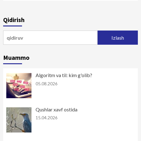
Qidirish
Qidirshish:
Muammo
Algoritm va til: kim g'olib?
05.08.2026
Qushlar xavf ostida
15.04.2026