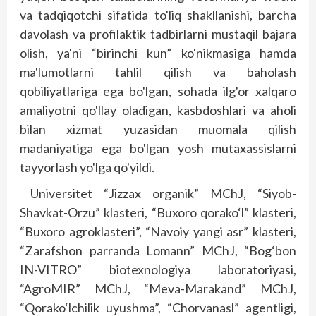
va tadqiqotchi sifatida to'liq shakllanishi, barcha
davolash va profilaktik tadbirlarni mustaqil bajara
olish, ya'ni “birinchi kun” ko'nikmasiga hamda
ma'lumotlarni tahlil qilish va baholash
qobiliyatlariga ega bo'lgan, sohada ilg'or xalqaro
amaliyotni qo'llay oladigan, kasbdoshlari va aholi
bilan xizmat yuzasidan muomala qilish
madaniyatiga ega bo'lgan yosh mutaxassislarni
tayyorlash yo'lga qo'yildi.
Universitet “Jizzax organik” MChJ, “Siyob-
Shavkat-Orzu” klasteri, “Buxoro qorako‘l” klasteri,
“Buxoro agroklasteri”, “Navoiy yangi asr” klasteri,
“Zarafshon parranda Lomann” MChJ, “Bog‘bon
IN-VITRO” biotexnologiya laboratoriyasi,
“AgroMIR” MChJ, “Meva-Marakand” MChJ,
“Qorako‘lchilik uyushma”, “Chorvanasl” agentligi,