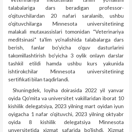
talabalariga dars beradigan professor-
o'qituvchilardan 20 nafari saralanib, ushbu
o'qituvchilarga Minnesota universitetining
malakali mutaxassislari tomonidan “Veterinariya
meditsinasi” ta'lim yo'nalishida talabalarga dars
berish, fanlar bo'­yicha o'quv dasturlarini
takomillashtirish bo'yicha 3 oylik onlayn darslar
tashkil etildi hamda ushbu kurs yakunida
ishtirokchilar Minnesota universitetining
sertifikati bilan taqdirlandi.
Shuningdek, loyiha doirasida 2022 yil yanvar
oyida Qo'mita va universitet vakillaridan iborat 10
kishilik delegatsiya, 2023 yilning mart oyidan iyun
oyigacha 1 nafar o'qituvchi, 2023 yilning oktyabr
oyida 8 kishilik delegatsiya Minnesota
unversitetida xizmat safarida bo'lishdi. Xizmat