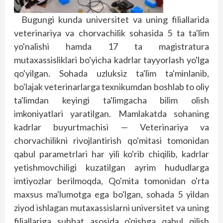
Bugungi kunda universitet va uning filiallarida
veterinariya va chorvachilik sohasida 5 ta ta'lim
yo'nalishi hamda 17 ta magistratura
mutaxassisliklari bo'yicha kadrlar tayyorlash yo'lga
qo'yilgan. Sohada uzluksiz ta'lim ta'minlanib,
bo'lajak veterinarlarga texnikumdan bosh­lab to oliy
ta'limdan keyingi ta'limgacha bilim olish
imkoniyatlari yaratilgan. Mamlakatda sohaning
kadrlar buyurtmachisi — Veterinariya va
chorvachilikni rivojlantirish qo'mitasi tomonidan
qabul parametrlari har yili ko'rib chiqilib, kadrlar
yetishmovchiligi kuzatilgan ayrim hududlarga
imtiyozlar berilmoqda, Qo'mita tomonidan o'rta
maxsus ma'lumotga ega bo'lgan, sohada 5 yildan
ziyod ishlagan mutaxassislarni universitet va uning
filiallariga suhbat asosida o'qishga qabul qilish