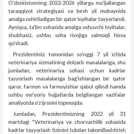
O'zbekistonning 2022-2026 yillarga mo'ljallangan
taraqqiyot strategiyasi va besh yil mobaynida
amalga oshiriladigan bir qator loyihalar tayyorlandi.
Ayniqsa, ta'lim sohasida amalga oshuvchi loyihalar,
shubhasiz, ushbu soha rivojiga salmoqli hissa
qo'shadi.
Prezidentimiz tomonidan so'nggi 7 yil ichida
veterinariya xizmatining dolzarb masalalariga, shu
jumladan, veterinariya sohasi uchun kadrlar
tayyorlash masalalariga bag'ishlangan bir qator
qaror, farmon va farmo­yishlar qabul qilindi hamda
ushbu me'yoriy hujjatlarda belgilangan vazifalar
amaliyotda o'z ijrosini topmoqda.
Jumladan, Prezidentimizning 2022 yil 31
martdagi “Veterinariya va chorvachilik sohasida
kadrlar tayyorlash tizimini tubdan takomillashtirish