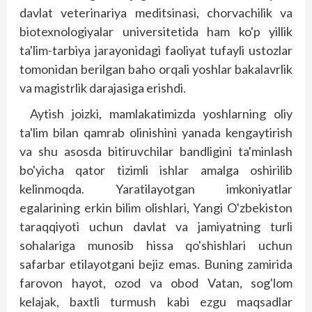
davlat veterinariya meditsinasi, chorvachilik va
biotexnologiyalar universitetida ham ko'p yillik
ta'lim-tarbiya jarayonidagi faoliyat tufayli ustozlar
tomonidan berilgan baho orqali yoshlar bakalavrlik
va magistrlik darajasiga erishdi.
Aytish joizki, mamlakatimizda yoshlarning oliy
ta'lim bilan qamrab olinishini yanada kengaytirish
va shu asosda bitiruvchilar bandligini ta'minlash
bo'yicha qator tizimli ishlar amalga oshirilib
kelinmoqda. Yaratilayotgan imkoniyatlar
egalarining erkin bilim olish­lari, Yangi O'zbekiston
taraqqiyoti uchun davlat va jamiyatning turli
sohalariga munosib hissa qo'shishlari uchun
safarbar etilayotgani bejiz emas. Buning zamirida
farovon hayot, ozod va obod Vatan, sog'lom
kelajak, baxtli turmush kabi ezgu maqsadlar