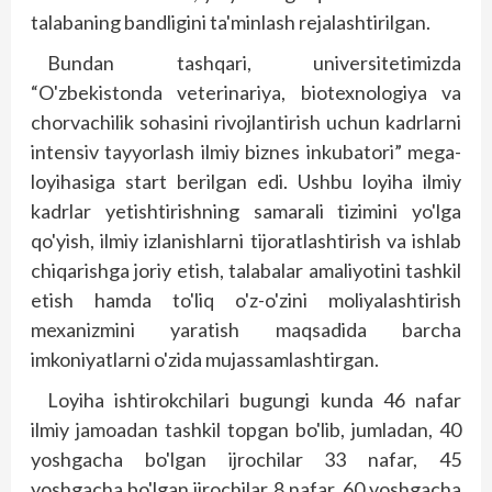
talabaning bandligini ta'minlash rejalashtirilgan.
Bundan tashqari, universitetimizda
“O'zbekistonda veterinariya, biotexnologiya va
chorvachilik sohasini rivojlantirish uchun kadrlarni
intensiv tayyorlash ilmiy biznes inkubatori” mega-
loyihasiga start berilgan edi. Ushbu loyiha ilmiy
kadrlar yetishtirishning samarali tizimini yo'lga
qo'yish, ilmiy izlanishlarni tijoratlashtirish va ishlab
chiqarishga joriy etish, talabalar amaliyotini tashkil
etish hamda to'liq o'z-o'zini moliyalashtirish
mexanizmini yaratish maqsadida barcha
imkoniyatlarni o'zida mujassamlashtirgan.
Loyiha ishtirokchilari bugungi kunda 46 nafar
ilmiy jamoadan tashkil topgan bo'lib, jumladan, 40
yoshgacha bo'lgan ijrochilar 33 nafar, 45
yoshgacha bo'lgan ijrochilar 8 nafar, 60 yoshgacha