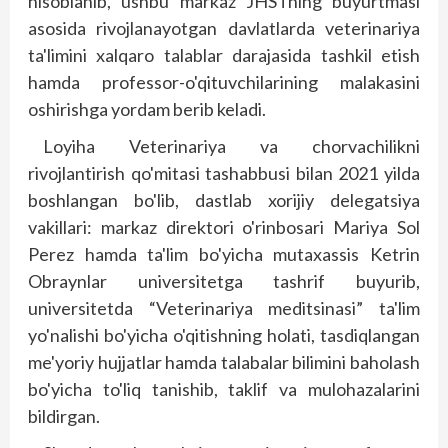
hisoblanib, ushbu markaz JHSTning buyurtmasi
asosida rivojlanayotgan davlatlarda veterinariya
ta'limini xalqaro talab­lar darajasida tashkil etish
hamda professor-o'qituvchilarining malakasini
oshirishga yordam berib keladi.
Loyiha Veterinariya va chorvachilikni
rivojlantirish qo'mitasi tashabbusi bilan 2021 yilda
boshlangan bo'lib, dastlab xorijiy delegatsiya
vakillari: markaz direktori o'rinbosari Mariya Sol
Perez hamda ta'lim bo'yicha mutaxassis Ketrin
Obraynlar universitetga tashrif buyurib,
universitetda “Veterinariya meditsinasi” ta'lim
yo'nalishi bo'yicha o'qitishning holati, tasdiqlangan
me'yoriy hujjatlar hamda talabalar bilimini baholash
bo'yicha to'liq tanishib, taklif va mulohazalarini
bildirgan.