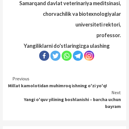
Samarqand davlat veterinariya meditsinasi,
chorvachilik va biotexnologiyalar
universiteti rektori,
professor.
Yangiliklarni do'stlaringizga ulashing
Continue
Previous
Millat kamolotidan muhimroq ishning o'zi yo'q!
Reading
Next
Yangi o'quv yilining boshlanishi – barcha uchun
bayram