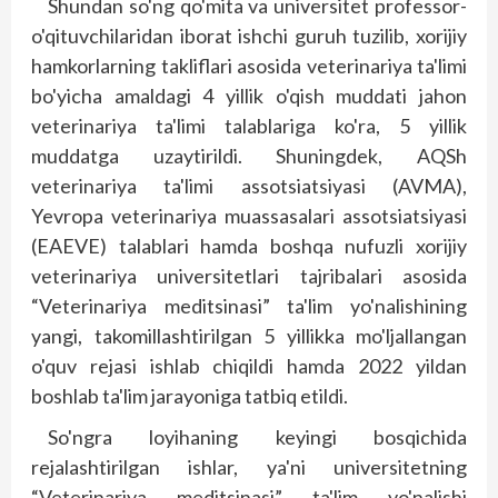
Shundan so'ng qo'mita va universitet professor-
o'qituvchilaridan iborat ishchi guruh tuzilib, xorijiy
hamkorlarning takliflari asosida veterinariya ta'limi
bo'yicha amaldagi 4 yillik o'qish muddati jahon
veterinariya ta'limi talablariga ko'ra, 5 yillik
muddatga uzaytirildi. Shuningdek, AQSh
veterinariya ta'limi assotsiatsiya­­si (AVMA),
Yevropa veterinariya muassasalari assotsiatsiyasi
(EAEVE) talablari hamda boshqa nufuzli xorijiy
veterinariya universitetlari taj­ribalari asosida
“Veterinariya meditsinasi” ta'lim yo'nalishining
yangi, takomillashtirilgan 5 yillikka mo'ljallangan
o'quv rejasi ishlab chiqildi hamda 2022 yildan
boshlab ta'lim jarayoniga tatbiq etildi.
So'ngra loyihaning keyingi bosqichida
rejalashtirilgan ishlar, ya'ni universitetning
“Veterinariya meditsinasi” ta'lim yo'nalishi