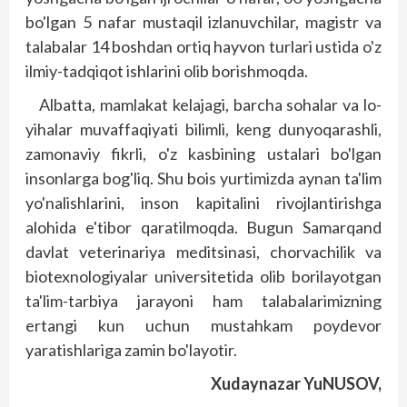
bo'lgan 5 nafar mustaqil izlanuvchilar, magistr va
talabalar 14 boshdan ortiq hayvon turlari ustida o'z
ilmiy-tadqiqot ishlarini olib borishmoqda.
Albatta, mamlakat kelajagi, barcha sohalar va lo­
yihalar muvaffaqiyati bilimli, keng dunyoqarashli,
zamonaviy fikrli, o'z kasbining ustalari bo'lgan
insonlarga bog'liq. Shu bois yurtimizda aynan ta'lim
yo'nalish­larini, inson kapitalini rivojlantirishga
alohida e'tibor qaratilmoqda. Bugun Samarqand
davlat veterinariya meditsinasi, chorvachilik va
biotexnologiyalar universitetida olib borilayotgan
ta'lim-tarbiya jarayoni ham talabalarimizning
ertangi kun uchun mustahkam poydevor
yaratishlariga zamin bo'layotir.
Xudaynazar YuNUSOV,