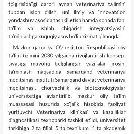
to'g'risida”gi qarori aynan veterinariya ta'limini
tubdan isloh qilish, uni ilmiy va innovatsion
yondashuv asosida tashkil etish hamda sohada fan,
ta'lim va ishlab chiqarish integratsiyasini
ta'minlashga xuquqiy asos bo'lib xizmat qilmoqda.
Mazkur qaror va O'zbekiston Respublikasi oliy
ta'lim tizimini 2030 yilgacha rivojlantirish konsep­
siyasiga muvofiq belgilangan vazifalar ijrosini
ta'minlash maqsadida Samarqand veterinariya
meditsinasi ins­tituti Samarqand davlat veterinariya
meditsinasi, chorvachilik va biotexnologiyalar
universitetiga aylantirilib, mazkur oliy ta'lim
muassasasi huzurida xo'jalik hisobida faoliyat
yurituvchi Veterinariya klinikasi va kasalliklar
diagnostikasi texnoparki tashkil etildi, universitet
tarkibiga 2 ta filial, 5 ta texnikum, 1 ta akademik