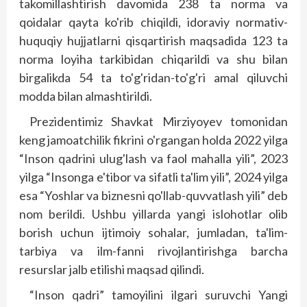
takomillashtirish davomida 238 ta norma va
qoidalar qayta ko'rib chiqildi, idoraviy normativ-
huquqiy hujjatlarni qisqartirish maqsadida 123 ta
norma lo­yiha tarkibidan chiqarildi va shu bilan
birgalikda 54 ta to'g'ridan-to'g'ri amal qiluvchi
modda bilan almashtirildi.
Prezidentimiz Shavkat Mirziyoyev tomonidan
keng jamoatchilik fikrini o'rgangan holda 2022 yilga
“Inson qadrini ulug'lash va faol mahalla yili”, 2023
yilga “Insonga e'tibor va sifatli ta'lim yili”, 2024 yilga
esa “Yoshlar va biznesni qo'llab-quvvatlash yili” deb
nom berildi. Ushbu yillarda yangi islohotlar olib
borish uchun ijtimoiy sohalar, jumladan, ta'lim-
tarbiya va ilm-fanni rivojlantirishga barcha
resurslar jalb etilishi maqsad qilindi.
“Inson qadri” tamoyilini ilgari suruvchi Yangi