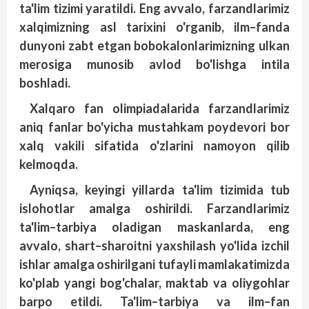
ta'lim
tizimi
yaratildi
.
Eng
avvalo
,
farzandlarimiz
xalqimizning
asl
tarixini
o'rganib
,
ilm
–
fanda
dunyoni
zabt
etgan
bobokalonlarimizning
ulkan
merosiga
munosib
avlod
bo'lishga
intila
boshladi
.
Xalqaro
fan
olimpiadalarida
farzandlarimiz
aniq
fanlar
bo'yicha
mustahkam
poydevori
bor
xalq
vakili
sifatida
o'zlarini
namoyon
qilib
kelmoqda
.
Ayniqsa
,
keyingi
yillarda
ta'lim
tizimida
tub
islohotlar
amalga
oshirildi
.
Far
zandlarimiz
ta'lim
–
tarbiya
oladigan
maskanlarda
,
eng
avvalo
,
shart
–
sharoitni
yaxshilash
yo'lida
izchil
ishlar
amalga
oshirilgani
tufayli
mamlakatimizda
ko'plab
yangi
bog'chalar
,
maktab
va
oliygohlar
barpo
etildi
.
Ta'lim
–
tarbiya
va
ilm
–
fan