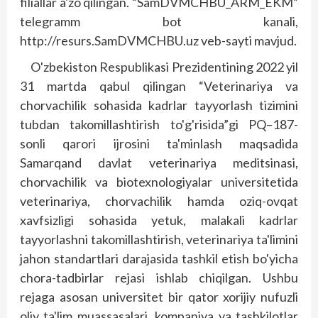
filiallar a'zo qilingan. “SamDVMCHBU_ARM_EKM”
telegramm bot kanali,
http://resurs.SamDVMCHBU.uz veb-sayti mavjud.
O'zbekiston Respublikasi Prezidentining 2022 yil
31 martda qabul qilingan “Veterinariya va
chorvachilik sohasida kadrlar tayyorlash tizimini
tubdan takomillashtirish to'g'risida”gi PQ–187-
sonli qarori ijrosini ta'minlash maqsadida
Samarqand davlat veterinariya meditsinasi,
chorvachilik va biotexnologiyalar universitetida
veterinariya, chorvachilik hamda oziq-ovqat
xavfsizligi sohasida yetuk, malakali kadrlar
tayyorlashni takomillashtirish, veterinariya ta'limini
jahon standartlari darajasida tashkil etish bo'yicha
chora-tadbirlar rejasi ishlab chiqilgan. Ushbu
rejaga asosan universitet bir qator xorijiy nufuzli
oliy ta'lim muassasalari, kompaniya va tashkilotlar