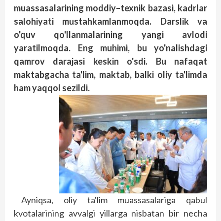
muassasalarining
moddiy
–
texnik
bazasi
,
kadrlar
salohiyati
mustahkamlanmoqda
.
Darslik
va
o'quv
qo'llanmalarining
yangi
avlodi
yaratilmoqda
.
Eng
muhimi
,
bu
yo'nalishdagi
qamrov
darajasi
keskin
o'sdi
.
Bu
nafaqat
maktabgacha
ta'lim
,
maktab
,
balki
oliy
ta'limda
ham
yaqqol
sezildi
.
Ayniqsa, oliy ta'lim muassasalariga qabul
kvotalarining avvalgi yillarga nisbatan bir necha