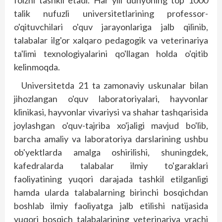
foizni tashkil etadi. Har yili dunyoning top 1000
talik nufuzli universitetlarining professor-
o'qituvchilari o'quv jarayonlariga jalb qilinib,
talabalar ilg'or xalqaro pedagogik va veterinariya
ta'limi texnologiyalarini qo'llagan holda o'qitib
kelinmoqda.
Universitetda 21 ta zamonaviy uskunalar bilan
jihozlangan o'quv laboratoriyalari, hayvonlar
klinikasi, hayvonlar vivariysi va shahar tashqarisida
joylashgan o'quv-tajriba xo'jaligi mavjud bo'lib,
barcha amaliy va laboratoriya darslarining ushbu
ob'yektlarda amalga oshirilishi, shuningdek,
kafedralarda talabalar ilmiy to'garaklari
faoliyatining yuqori darajada tashkil etilganligi
hamda ularda talabalarning birinchi bosqichdan
boshlab ilmiy faoliyatga jalb etilishi natijasida
yuqori bosqich talabalarining veterinariya vrachi