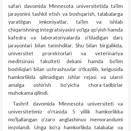
safari davomida Minnesota universitetida ta'lim
jarayonini tashkil etish va bosh­qarish, talabalarga
yaratilgan imkoniyatlar, ta'lim va ishlab
chiqarishning integratsiyasini yo'lga qo'yish hamda
kafed­ra va laboratoriyalarda o'tiladigan dars
jarayonlari bilan tanishdilar. Shu bilan birgalikda,
universitet prorektorlari va veterinariya
meditsinasi fakulteti dekani hamda bo'lim
boshliqlari bilan uchrashuvlar o'tkazilib, kelgusida
hamkorlikda qilinadigan ishlar rejasi va ularni
amalga oshirish bo'yicha chora-tadbirlar
muhokama qilindi.
Tashrif davomida Minnesota universiteti va
universitetimiz o'rtasida 5 yillik hamkorlikka
mo'ljallangan o'zaro anglashinuv memorandumi
imzolandi. Unga ko'ra hamkorlikda talabalar va