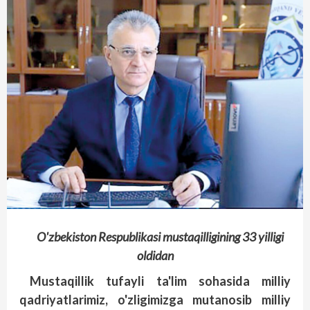
O'zbekiston
Respublikasi
mustaqilligining
33
yilligi
oldidan
Mustaqillik
tufayli
ta'lim
sohasida
milliy
qadriyatlarimiz
,
o'zligimizga
mutanosib
milliy