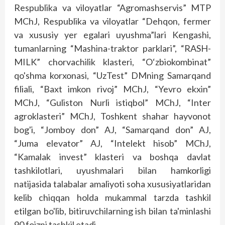
Respublika va viloyatlar “Agromashservis” MTP
MChJ, Respublika va viloyatlar “Dehqon, fermer
va xususiy yer egalari uyushma”lari Kengashi,
tumanlarning “Mashina-traktor parklari”, “RASH-
MILK” chorvachilik klasteri, “O‘zbiokombinat”
qo'shma korxonasi, “UzTest” DMning Samarqand
filiali, “Baxt imkon rivoj” MChJ, “Yevro ekxin”
MChJ, “Guliston Nurli istiqbol” MChJ, “Inter
agroklasteri” MChJ, Toshkent shahar hayvonot
bog'i, “Jomboy don” AJ, “Samarqand don” AJ,
“Juma elevator” AJ, “Intelekt hisob” MChJ,
“Kamalak invest” klasteri va bosh­­qa davlat
tashkilotlari, uyushmalari bilan hamkorligi
natijasida talabalar amaliyoti soha xususiyatlaridan
kelib chiqqan holda mukammal tarzda tashkil
etilgan bo'lib, bitiruvchilarning ish bilan ta'minlashi
90 foizni tashkil etadi.