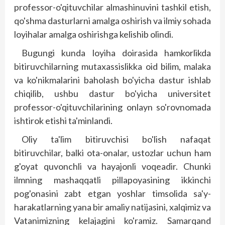
professor-o'qituvchilar almashinuvini tashkil etish,
qo'shma dasturlarni amalga oshirish va ilmiy sohada
loyihalar amalga oshirishga kelishib olindi.
Bugungi kunda loyiha doirasida hamkorlikda
bitiruvchilarning mutaxassislikka oid bilim, malaka
va ko'nikmalarini baholash bo'yicha dastur ishlab
chiqilib, ushbu dastur bo'yicha universitet
professor-o'qituvchilarining onlayn so'rovnomada
ishtirok etishi ta'minlandi.
Oliy ta'lim bitiruvchisi bo'lish nafaqat
bitiruvchilar, balki ota-onalar, ustozlar uchun ham
g'oyat quvonchli va hayajonli voqeadir. Chunki
ilmning mashaqqatli pillapoyasining ikkinchi
pog'onasini zabt etgan yoshlar timsolida sa'y-
harakatlarning yana bir amaliy natijasini, xalqimiz va
Vatanimizning kelajagini ko'ramiz. Samarqand