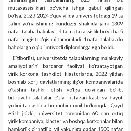
mutaxassisliklari bo'yicha ishga qabul qilingan
bo'lsa, 2023-2024 o'quv yilida universitetdagi 19 ta
ta'lim yo'nalishining kunduzgi shaklida jami 1309
nafar talaba bakalavr, 4 ta mutaxassislik bo'yicha 5
nafar magistr o'qishni tamomladi. 4 nafar talaba a'lo
baholarga o'qib, imtiyozli diplomlarga ega bo'ldi.
E'tiborlisi, universitetda talabalarning malakaviy
amaliyotlarini barqaror faoliyat ko'rsatayotgan
yirik korxona, tashkilot, klasterlarda, 2022 yildan
boshlab xorij davlatlarining ilg'or kompaniyalarida
o'tashni tashkil etish yo'lga qo'yilgan bo'lib,
bitiruvchi talabalar o'zlari istagan kasb va hayot
yo'lini tanlashida bu muhim omil bo'lmoqda. Qayd
etish joizki, universitet tomonidan 60 dan ortiq
yirik kompaniya, klaster va boshqa korxonalar bilan
hamkorlik o'rnatilib, yil yakuniga qadar 1500 nafar