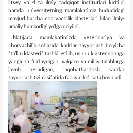
litsey va 4 ta ilmiy tadqiqot institutlari kiritildi
hamda universitetning mamlakatimiz hududidagi
mavjud barcha chorvachilik klasterlari bilan ilmiy-
amaliy hamkorligi yo'lga qo'yildi.
Natijada mamlakatimizda veterinariya va
chorvachilik sohasida kadrlar tayyorlash bo'yicha
“ta'lim klas­teri” tashkil etilib, ushbu klaster sohaga
yangicha fikrlaydigan, xalqaro va milliy talablarga
javob beradigan, raqobatbardosh kadrlar
tayyorlash tizimi sifatida faoliyat ko'rsata boshladi.