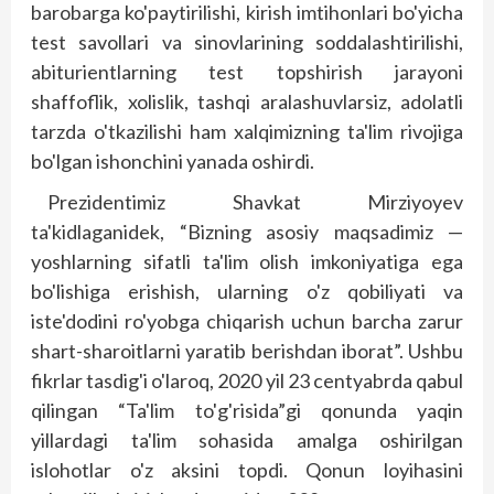
barobarga ko'paytirilishi, kirish imtihonlari bo'yicha
test savollari va sinovlarining soddalashtirilishi,
abiturientlarning test topshirish jarayoni
shaffoflik, xolislik, tashqi aralashuvlarsiz, adolatli
tarzda o'tkazilishi ham xalqimizning ta'lim rivojiga
bo'lgan ishonchini yanada oshirdi.
Prezidentimiz Shavkat Mirziyoyev
ta'kidlaganidek, “Bizning asosiy maqsadimiz —
yoshlarning sifatli ta'lim olish imkoniyatiga ega
bo'lishiga erishish, ularning o'z qobiliyati va
iste'dodini ro'yobga chiqarish uchun barcha zarur
shart-sharoitlarni yaratib berishdan iborat”. Ushbu
fikrlar tasdig'i o'laroq, 2020 yil 23 centyabrda qabul
qilingan “Ta'lim to'g'risida”gi qonunda yaqin
yillardagi ta'lim sohasida amalga oshirilgan
islohotlar o'z aksini topdi. Qonun lo­yihasini