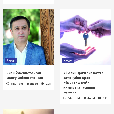
Ғурур
Ҳуқуқ
Янги Ўзбекистонсан –
Уй олишдаги энг катта
мангу Ўзбекистонсан!
хато: уйни арзон
кўрсатиш кейин
5 kun oldin
Behzod
208
қимматга тушиши
мумкин
5 kun oldin
Behzod
241