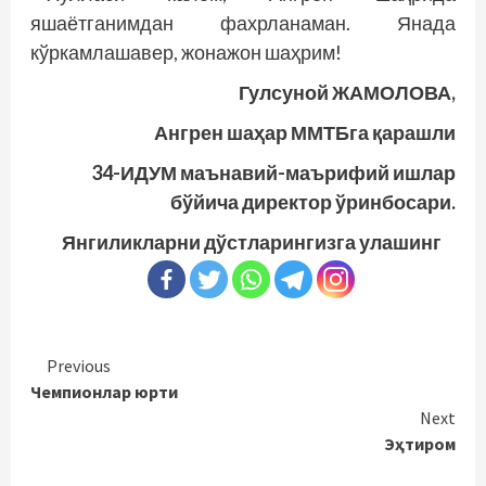
яшаётганимдан фахрланаман. Янада
кўркамлашавер, жонажон шаҳрим!
Гулсуной ЖАМОЛОВА,
Ангрен шаҳар ММТБга қарашли
34-ИДУМ маънавий-маърифий ишлар
бўйича директор ўринбосари.
Янгиликларни дўстларингизга улашинг
Continue
Previous
Чемпионлар юрти
Reading
Next
Эҳтиром