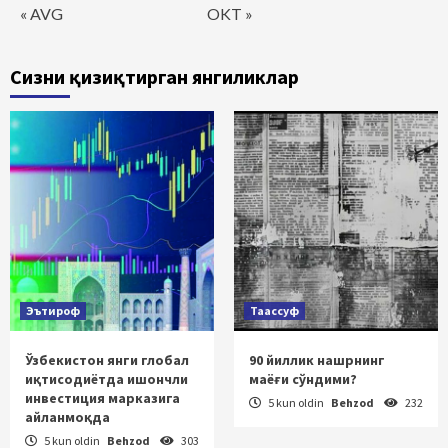
« AVG
OKT »
Сизни қизиқтирган янгиликлар
Эътироф
Таассуф
Ўзбекистон янги глобал
90 йиллик нашрнинг
иқтисодиётда ишончли
маёғи сўндими?
инвестиция марказига
5 kun oldin
Behzod
232
айланмоқда
5 kun oldin
Behzod
303