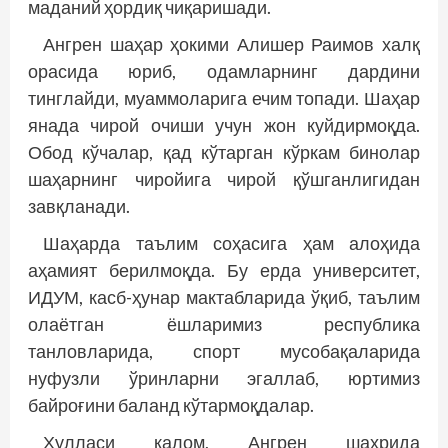
маданий ҳордиқ чиқаришади.
Ангрен шаҳар ҳокими Алишер Раимов халқ
орасида юриб, одамларнинг дардини
тинглайди, муаммоларига ечим топади. Шаҳар
янада чирой очиши учун жон куйдирмоқда.
Обод кўчалар, қад кўтарган кўркам бинолар
шаҳарнинг чиройига чирой қўшганлигидан
завқланади.
Шаҳарда таълим соҳасига ҳам алоҳида
аҳамият берилмоқда. Бу ерда университет,
ИДУМ, касб-ҳунар мактабларида ўқиб, таълим
олаётган ёшларимиз республика
танловларида, спорт мусобақаларида
нуфузли ўринларни эгаллаб, юртимиз
байроғини баланд кўтармоқдалар.
Хулласи калом, Ангрен шаҳрида