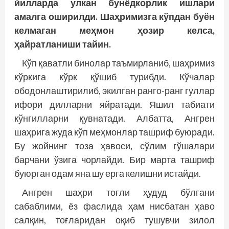
йилларда улкан бунёдкорлик ишлари
амалга оширилди. Шаҳримизга кўпдан буён
келмаган меҳмон ҳозир келса,
ҳайратланиши тайин.
Кўп қаватли бинолар таъмирланиб, шаҳримиз
кўркига кўрк қўшиб турибди. Кўчалар
ободонлаштирилиб, экилган ранго-ранг гуллар
ифори дилларни яйратади. Яшил табиати
кўнгилларни қувнатади. Албатта, Ангрен
шаҳрига жуда кўп меҳмонлар ташриф буюради.
Бу жойнинг тоза ҳавоси, сўлим гўшалари
барчани ўзига чорлайди. Бир марта ташриф
буюрган одам яна шу ерга келишни истайди.
Ангрен шаҳри тоғли ҳудуд бўлгани
сабаблими, ёз фаслида ҳам нисбатан ҳаво
салқин, тоғларидан оқиб тушувчи зилол