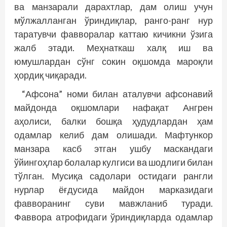
ва манзарали дарахтлар, дам олиш учун
мўлжалланган ўриндиқлар, ранго-ранг нур
таратувчи фавворалар каттаю кичикни ўзига
жалб этади. Меҳнаткаш халқ иш ва
юмушлардан сўнг сокин оқшомда мароқли
ҳордиқ чиқаради.
“Афсона” номи билан аталувчи афсонавий
майдонда оқшомлари нафақат Ангрен
аҳолиси, балки бошқа ҳудудлардан ҳам
одамлар келиб дам олишади. Мафтункор
манзара касб этган ушбу маскандаги
ўйингоҳлар болалар кулгиси ва шодлиги билан
тўлган. Мусиқа садолари остидаги рангли
нурлар ёғдусида майдон марказидаги
фавворанинг суви мавжланиб туради.
Фаввора атрофидаги ўриндиқларда одамлар