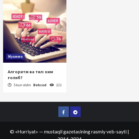
Муаммо
Алгоритм ва тил: ким
ғолиб?
5 kun oldin
Behzod
221
Facebook
Telegram
©
«Hurriyat»
— mustaqil gazetasining rasmiy veb-sayti
|
2014-2024