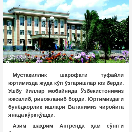
Мустақиллик шарофати туфайли
юртимизда жуда кўп ўзгаришлар юз берди.
Ушбу йиллар мобайнида Ўзбекистонимиз
юксалиб, ривожланиб борди. Юртимиздаги
бунёдкорлик ишлари Ватанимиз чиройига
янада кўрк қўшди.
Азим шаҳрим Ангренда ҳам сўнгги