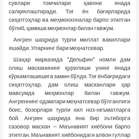
сувлари томчилари ҳавони янада
салқинлаштиради. Тоғ ён бағирларида
сиҳатгоҳлар ва меҳмонхоналар барпо этилган
бўлиб, ҳамиша меҳмонлар билан гавжум.
Ангрен шаҳрида турли миллат вакиллари
яшайди. Уларнинг бари меҳнатсевар.
Шаҳар марказида “Дельфин” номли дам
олиш масканининг қурилиши унинг янада
кўркамлашишига замин бўлди. Тоғ ёнбағридаги
сиҳатгоҳлар, дам олиш масканлари ҳар
мавсумда меҳмонлар билан гавжум.
Ангреннинг одамлари меҳнатсевар бўлганлиги
боис, бозорлари турли хил ноз-неъматларга
бой. Ангрен шаҳрида яна бир эътиборга
сазовор маскан — Маънавият хиёбони барпо
этилган. Маънавият хиёбонидаги алвон гуллар