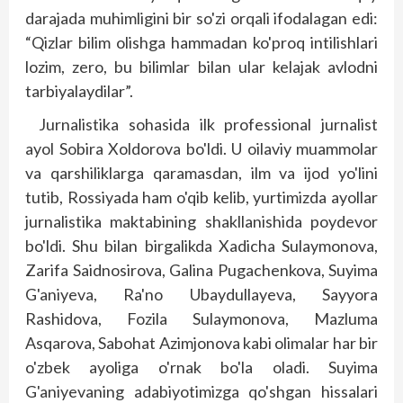
darajada muhimligini bir so'zi orqali ifodalagan edi:
“Qizlar bilim olishga hammadan ko'proq intilishlari
lozim, zero, bu bilimlar bilan ular kelajak avlodni
tarbiyalaydilar”.
Jurnalistika sohasida ilk professional jurnalist
ayol Sobira Xoldorova bo'ldi. U oilaviy muammolar
va qarshiliklarga qaramasdan, ilm va ijod yo'lini
tutib, Rossiyada ham o'qib kelib, yurtimizda ayollar
jurnalistika maktabining shakllanishida poydevor
bo'ldi. Shu bilan birgalikda Xadicha Sulaymonova,
Zarifa Saidnosirova, Galina Pugachenkova, Suyima
G'aniyeva, Ra'no Ubaydullayeva, Sayyora
Rashidova, Fozila Sulaymonova, Mazluma
Asqarova, Sabohat Azimjonova kabi olimalar har bir
o'zbek ayoliga o'rnak bo'la oladi. Suyima
G'aniyevaning adabiyotimizga qo'shgan hissalari