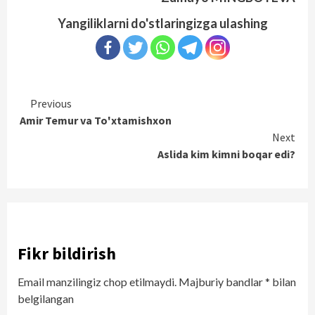
Yangiliklarni do'stlaringizga ulashing
Continue
Previous
Amir Temur va To'xtamishxon
Reading
Next
Aslida kim kimni boqar edi?
Fikr bildirish
Email manzilingiz chop etilmaydi.
Majburiy bandlar
*
bilan
belgilangan