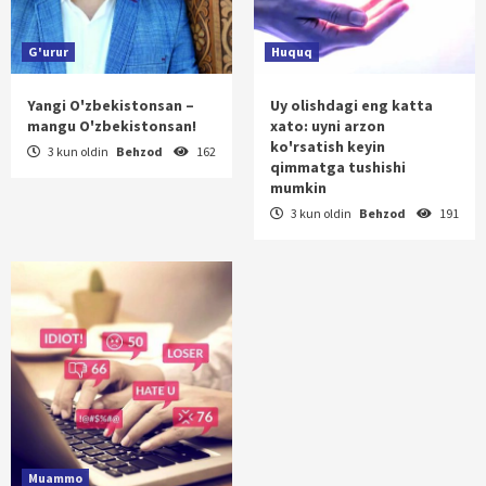
G'urur
Huquq
Yangi O'zbekistonsan –
Uy olishdagi eng katta
mangu O'zbekistonsan!
xato: uyni arzon
ko'rsatish keyin
3 kun oldin
Behzod
162
qimmatga tushishi
mumkin
3 kun oldin
Behzod
191
Muammo