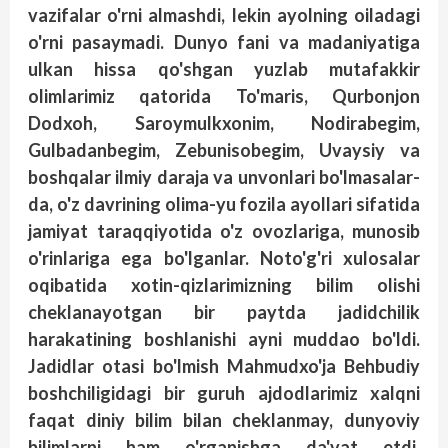
vazifalar o'rni almashdi, lekin ayolning oiladagi
o'rni pasaymadi. Dunyo fani va madaniyatiga
ulkan hissa qo'shgan yuzlab mutafakkir
olimlarimiz qatorida To'maris, Qurbonjon
Dodxoh, Saroymulkxonim, Nodirabegim,
Gulbadanbegim, Zebunisobegim, Uvaysiy va
boshqalar ilmiy daraja va unvonlari bo'lmasalar-
da, o'z davrining olima-yu fozila ayollari sifatida
jamiyat taraqqiyotida o'z ovozlariga, munosib
o'rinlariga ega bo'lganlar. Noto'g'ri xulosalar
oqibatida xotin-qizlarimizning bilim olishi
cheklanayotgan bir paytda jadidchilik
harakatining boshlanishi ayni muddao bo'ldi.
Jadidlar otasi bo'lmish Mahmudxo'ja Behbudiy
boshchiligidagi bir guruh ajdodlarimiz xalqni
faqat diniy bilim bilan cheklanmay, dunyoviy
bilimlarni ham o'rganishga da'vat etdi.