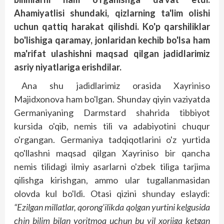
Ahamiyatlisi shundaki, qizlarning ta'lim olishi
uchun qattiq harakat qilishdi. Ko'p qarshiliklar
bo'lishiga qaramay, jonlaridan kechib bo'lsa ham
ma'rifat ulashishni maqsad qilgan jadidlarimiz
asriy niyatlariga erishdilar.
Ana shu jadidlarimiz orasida Xayriniso
Majidxonova ham bo'lgan. Shunday qiyin vaziyatda
Germaniyaning Darmstard shahrida tibbiyot
kursida o'qib, nemis tili va adabiyotini chuqur
o'rgangan. Germaniya tadqiqotlarini o'z yurtida
qo'llashni maqsad qilgan Xayriniso bir qancha
nemis tilidagi ilmiy asarlarni o'zbek tiliga tarjima
qilishga kirishgan, ammo ular tugallanmasidan
olovda kul bo'ldi. Otasi qizini shunday eslaydi:
“Ezilgan millatlar, qorong'ilikda qolgan yurtini kelgusida
chin bilim bilan yoritmoq uchun bu yil xorijga ketgan