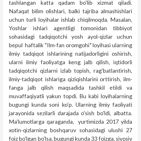
tashlangan katta qadam bo'lib xizmat qiladi.
Nafaqat bilim olishlari, balki tajriba almashishlari
uchun turli loyihalar ishlab chiqilmoqda. Masalan,
Yoshlar ishlari agentligi tomonidan tibbiyot
sohasidagi tadqiqotchi yosh ayol-qizlar uchun
bepul haftalik “Ilm-fan oromgohi” loyihasi ularning
ilmiy tadqiqot ishlarining natijadorligini oshirish,
ularni ilmiy faoliyatga keng jalb qilish, iqtidorli
tadqiqotchi qizlarni izlab topish, rag'batlantirish,
ilmiy-tadqiqot ishlariga qiziqishlarini orttirish, ilm-
fanga jalb qilish maqsadida tashkil etildi va
muvaffaqiyatli yakun topdi. Bu kabi loyihalarning
bugungi kunda soni ko'p. Ularning ilmiy faoliyati
jarayonida sezilarli darajada o'sish bo'ldi, albatta.
Ma'lumotlarga qaraganda, yurtimizda 2017 yilda
xotin-qizlarning boshqaruv sohasidagi ulushi 27
foiz bo'lgan bo'lsa, bugungi kunda 33 foizga, siyosiy