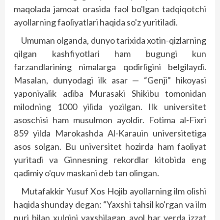
maqolada jamoat orasida faol bo'lgan tadqiqotchi
ayollarning faoliyatlari haqida so'z yuritiladi.
Umuman olganda, dunyo tarixida xotin-qizlarning
qilgan kashfiyotlari ham bugungi kun
farzandlarining nimalarga qodirligini belgilaydi.
Masalan, dunyodagi ilk asar — “Genji” hikoyasi
yaponiyalik adiba Murasaki Shikibu tomonidan
milodning 1000 yilida yozilgan. Ilk universitet
asoschisi ham musulmon ayoldir. Fotima al-Fixri
859 yilda Marokashda Al-Karauin universitetiga
asos solgan. Bu universitet hozirda ham faoliyat
yuritadi va Ginnesning rekordlar kitobida eng
qadimiy o'quv maskani deb tan olingan.
Mutafakkir Yusuf Xos Hojib ayollarning ilm olishi
haqida shunday degan: “Yaxshi tahsil ko'rgan va ilm
nuri bilan xulqini yaxshilagan ayol har yerda izzat