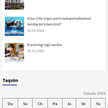
Kino Oliy o'quv yurti mukammallashuvi
omillarini bilamizmi?
05.09.2024
Kasbning tagi nasiba
01.11.2023
Taqvim
Dekabr 2024
Du
Se
Ch
Pa
Ju
Sh
Ya