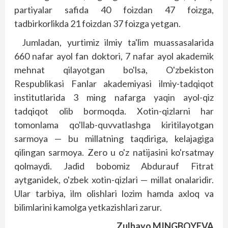
partiyalar safida 40 foizdan 47 foizga,
tadbirkorlikda 21 foizdan 37 foizga yetgan.
Jumladan, yurtimiz ilmiy ta'lim muassasalarida
660 nafar ayol fan doktori, 7 nafar ayol akademik
mehnat qilayotgan bo'lsa, O'zbekiston
Respublikasi Fanlar akademiyasi ilmiy-tadqiqot
institutlarida 3 ming nafarga yaqin ayol-qiz
tadqiqot olib bormoqda. Xotin-qizlarni har
tomonlama qo'llab-quvvatlashga kiritilayotgan
sarmoya — bu millatning taqdiriga, kelajagiga
qilingan sarmoya. Zero u o'z natijasini ko'rsatmay
qolmaydi. Jadid bobomiz Abdurauf Fitrat
aytganidek, o'zbek xotin-qizlari — millat onalaridir.
Ular tarbiya, ilm olishlari lozim hamda axloq va
bilimlarini kamolga yetkazishlari zarur.
Zulhayo MINGBOYEVA