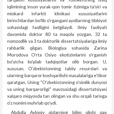
iqlimining inson yurak-qon tomir tizimiga ta'siri va
miokard infarkti klinikasi xususiyatlarini
birinchilardan bo'lib o'rgangani ayollarning tibbiyot
sohasidagi faolligini belgilaydi. Ilmiy faoliyati
davomida doktor 80 ta maqola yozgan, 32 ta
nomzodlik va 3 ta doktorlik dissertatsiyalariga ilmiy
rahbarlik qilgan. Biologiya sohasida Zarina
Murodova O'rta Osiyo ekotizimlarini o'rganish
bo'yicha ko'plab tadqiqotlar olib borgan. U,
xususan, O'zbekistonning tabiiy resurslari va
ularning barqaror boshqarilishi masalalariga e'tibor
qaratgan. Uning “O'zbekistonning o'simlik dunyosi
va uning barqarorligi” mavzusidagi dissertatsiyasi
xalqaro miqyosda tan olingan va shu orqali tarixga
o'z nomini muhrlab qo'ydi.
Abdulla Avloniy qizlarning bilim olishi qay