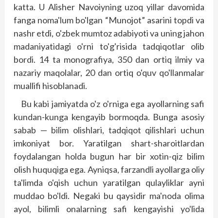
katta. U Alisher Navoiyning uzoq yillar davomida
fanga noma'lum bo'lgan “Munojot” asarini topdi va
nashr etdi, o'zbek mumtoz adabiyoti va uning jahon
madaniyatidagi o'rni to'g'risida tadqiqotlar olib
bordi. 14 ta monografiya, 350 dan ortiq ilmiy va
nazariy maqolalar, 20 dan ortiq o'quv qo'llanmalar
muallifi hisoblanadi.
Bu kabi jamiyatda o'z o'rniga ega ayollarning safi
kundan-kunga kengayib bormoqda. Bunga asosiy
sabab — bilim olishlari, tadqiqot qilishlari uchun
imkoniyat bor. Yaratilgan shart-sharoitlardan
foydalangan holda bugun har bir xotin-qiz bilim
olish huquqiga ega. Ayniqsa, farzandli ayollarga oliy
ta'limda o'qish uchun yaratilgan qulayliklar ayni
muddao bo'ldi. Negaki bu qaysidir ma'noda olima
ayol, bilimli onalarning safi kengayishi yo'lida