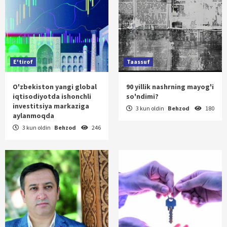
E'tirof
Taassuf
O'zbekiston yangi global
90 yillik nashrning mayog'i
iqtisodiyotda ishonchli
so'ndimi?
investitsiya markaziga
3 kun oldin
Behzod
180
aylanmoqda
3 kun oldin
Behzod
246