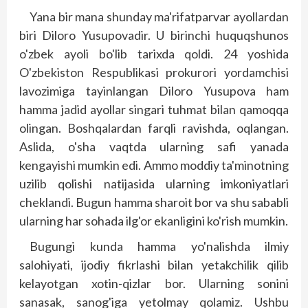
Yana bir mana shunday ma'rifatparvar ayollardan
biri Diloro Yusupovadir. U birinchi huquqshunos
o'zbek ayoli bo'lib tarixda qoldi. 24 yoshida
O'zbekiston Respublikasi prokurori yordamchisi
lavozimiga tayinlangan Diloro Yusupova ham
hamma jadid ayollar singari tuhmat bilan qamoqqa
olingan. Boshqalardan farqli ravishda, oqlangan.
Aslida, o'sha vaqtda ularning safi yanada
kengayishi mumkin edi. Ammo moddiy ta'minotning
uzilib qolishi natijasida ularning imkoniyatlari
cheklandi. Bugun hamma sharoit bor va shu sababli
ularning har sohada ilg'or ekanligini ko'rish mumkin.
Bugungi kunda hamma yo'nalishda ilmiy
salohiyati, ijodiy fikrlashi bilan yetakchilik qilib
kelayotgan xotin-qizlar bor. Ularning sonini
sanasak, sanog'iga yetolmay qolamiz. Ushbu