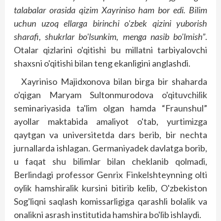
talabalar orasida qizim Xayriniso ham bor edi. Bilim
uchun uzoq ellarga birinchi o'zbek qizini yuborish
sharafi, shukrlar bo'lsunkim, menga nasib bo'lmish”
.
Otalar qizlarini o'qitishi bu millatni tarbiyalovchi
shaxsni o'qitishi bilan teng ekanligini anglashdi.
Xayriniso Majidxonova bilan birga bir shaharda
o'qigan Maryam Sultonmurodova o'qituvchilik
seminariyasida ta'lim olgan hamda “Fraunshul”
ayollar maktabida amaliyot o'tab, yurtimizga
qaytgan va universitetda dars berib, bir nechta
jurnallarda ishlagan. Germaniyadek davlatga borib,
u faqat shu bilimlar bilan cheklanib qolmadi,
Berlindagi professor Genrix Finkelshteynning olti
oylik hamshiralik kursini bitirib kelib, O'zbekiston
Sog'liqni saqlash komissarligiga qarashli bolalik va
onalikni asrash institutida hamshira bo'lib ishlaydi.