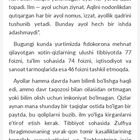
topadi. Ilm — ayol uchun ziynat. Aqlini nodonlikdan
qutqargan har bir ayol nomus, izzat, ayollik qadrini
tushunib yetadi. Bunday ayol hech bir ishda
adashmaydi”.
Bugungi kunda yurtimizda fidokorona mehnat
qilayotgan xotin-qizlarning ulushi tibbiyotda 77
foizni, ta'lim sohasida 74 foizni, iqtisodiyot va
sanoat tarmoqlarida esa 46 foizni tashkil etmoqda.
Ayollar hamma davrda ham bilimli bo'lishga haqli
edi, ammo davr taqozosi bilan oilasidan ortmagan
yoki bilim olish uchun imkoniyat bo'lmagan. Qizlar
aynan mana shunday bir taqiqlar ostida bo'lgan bir
paytda, bu qoliplarni buzib, ilm yo'liga kirganlarni
e'tirof etish kerak. Tibbiyot sohasida Zulfiya
Ibragimovnaning yurak-qon tomir kasalliklarining
tarqalish xususiyatlarini va Toshkentning issiq