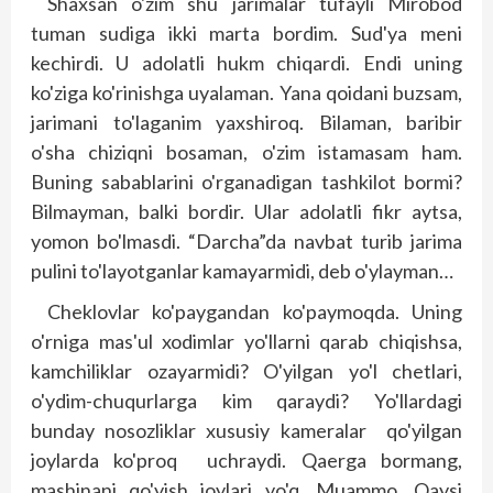
Shaxsan o'zim shu jarimalar tufayli Mirobod
tuman sudiga ikki marta bordim. Sud'ya meni
kechirdi. U adolatli hukm chiqardi. Endi uning
ko'ziga ko'rinishga uyalaman. Yana qoidani buzsam,
jarimani to'laganim yaxshiroq. Bilaman, baribir
o'sha chiziqni bosaman, o'zim istamasam ham.
Buning sabablarini o'rganadigan tashkilot bormi?
Bilmayman, balki bordir. Ular adolatli fikr aytsa,
yomon bo'lmasdi. “Darcha”da navbat turib jarima
pulini to'layotganlar kamayarmidi, deb o'ylayman…
Cheklovlar ko'paygandan ko'paymoqda. Uning
o'rniga mas'ul xodimlar yo'llarni qarab chiqishsa,
kamchiliklar ozayarmidi? O'yilgan yo'l chetlari,
o'ydim-chuqurlarga kim qaraydi? Yo'llardagi
bunday nosozliklar xususiy kameralar qo'yilgan
joylarda ko'proq uchraydi. Qaerga bormang,
mashinani qo'yish joylari yo'q. Muammo. Qaysi