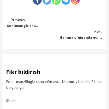
Continue
Previous
Xohlasangiz shu…
Reading
Next
Hamma o'qiganda edi…
Fikr bildirish
Email manzilingiz chop etilmaydi.
Majburiy bandlar
*
bilan
belgilangan
Sharh