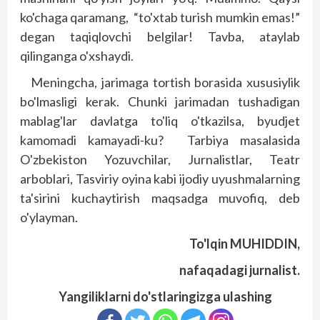
ko'chaga qaramang, “to'xtab turish mumkin emas!”
degan taqiqlovchi belgilar! Tavba, ataylab
qilinganga o'xshaydi.
Meningcha, jarimaga tortish borasida xususiylik
bo'lmasligi kerak. Chunki jarimadan tushadigan
mablag'lar davlatga to'liq o'tkazilsa, byudjet
kamomadi kamayadi-ku? Tarbiya masalasida
O'zbekiston Yozuvchilar, Jurnalistlar, Teatr
arboblari, Tasviriy oyina kabi ijodiy uyushmalarning
ta'sirini kuchaytirish maqsadga muvofiq, deb
o'ylayman.
To'lqin MUHIDDIN,
nafaqadagi jurnalist.
Yangiliklarni do'stlaringizga ulashing