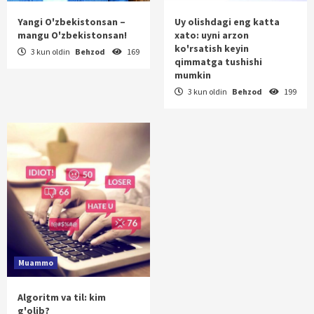
Yangi O'zbekistonsan –
Uy olishdagi eng katta
mangu O'zbekistonsan!
xato: uyni arzon
ko'rsatish keyin
3 kun oldin
Behzod
169
qimmatga tushishi
mumkin
3 kun oldin
Behzod
199
Muammo
Algoritm va til: kim
g'olib?