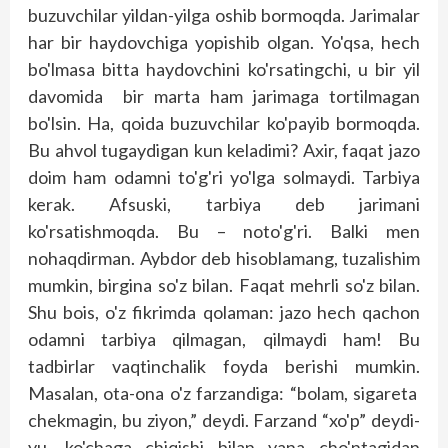
buzuvchilar yildan-yilga oshib bormoqda. Jarimalar
har bir haydovchiga yopishib olgan. Yo'qsa, hech
bo'lmasa bitta haydovchini ko'rsatingchi, u bir yil
davomida bir marta ham jarimaga tortilmagan
bo'lsin. Ha, qoida buzuvchilar ko'payib bormoqda.
Bu ahvol tugaydigan kun keladimi? Axir, faqat jazo
doim ham odamni to'g'ri yo'lga solmaydi. Tarbiya
kerak. Afsuski, tarbiya deb jarimani
ko'rsatishmoqda. Bu – noto'g'ri. Balki men
nohaqdirman. Aybdor deb hisoblamang, tuzalishim
mumkin, birgina so'z bilan. Faqat mehrli so'z bilan.
Shu bois, o'z fikrimda qolaman: jazo hech qachon
odamni tarbiya qilmagan, qilmaydi ham! Bu
tadbirlar vaqtinchalik foyda berishi mumkin.
Masalan, ota-ona o'z farzandiga: “bolam, sigareta
chekmagin, bu ziyon,” deydi. Farzand “xo'p” deydi-
yu, ko'chaga chiqishi bilan yana cho'ntagidan