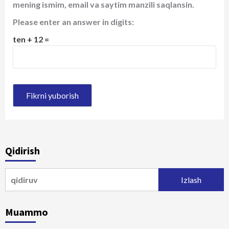
mening ismim, email va saytim manzili saqlansin.
Please enter an answer in digits:
ten + 12 =
Qidirish
Qidirshish:
Muammo