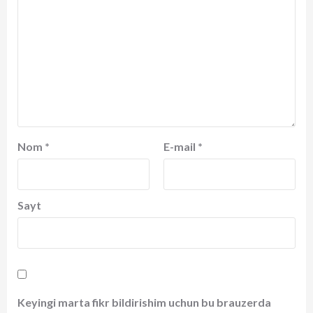
Nom
*
E-mail
*
Sayt
Keyingi marta fikr bildirishim uchun bu brauzerda