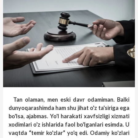
Tan olaman, men eski davr odamiman. Balki
dunyoqarashimda ham shu jihat o'z ta'siriga ega
bo'lsa, ajabmas. Yo'l harakati xavfsizligi xizmati
xodimlari o'z ishlarida faol bo'lganlari esimda. U
vaqtda “temir ko'zlar” yo'q edi. Odamiy ko'zlari