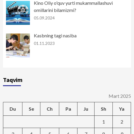
Kino Oliy o'quv yurti mukammallashuvi
omillarini bilamizmi?
05.09.2024
Kasbning tagi nasiba
01.11.2023
Taqvim
Mart 2025
Du
Se
Ch
Pa
Ju
Sh
Ya
1
2
3
4
5
6
7
8
9