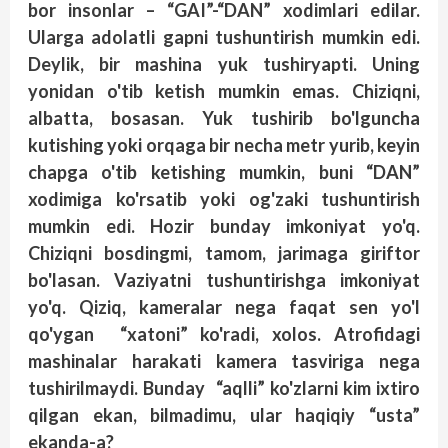
bor insonlar – “GAI”-“DAN” xodimlari edilar.
Ularga adolatli gapni tushuntirish mumkin edi.
Deylik, bir mashina yuk tushiryapti. Uning
yonidan o'tib ketish mumkin emas. Chiziqni,
albatta, bosasan. Yuk tushirib bo'lguncha
kutishing yoki orqaga bir necha metr yurib, keyin
chapga o'tib ketishing mumkin, buni “DAN”
xodimiga ko'rsatib yoki og'zaki tushuntirish
mumkin edi. Hozir bunday imkoniyat yo'q.
Chiziqni bosdingmi, tamom, jarimaga giriftor
bo'lasan. Vaziyatni tushuntirishga imkoniyat
yo'q. Qiziq, kameralar nega faqat sen yo'l
qo'ygan “xatoni” ko'radi, xolos. Atrofidagi
mashinalar harakati kamera tasviriga nega
tushirilmaydi. Bunday “aqlli” ko'zlarni kim ixtiro
qilgan ekan, bilmadimu, ular haqiqiy “usta”
ekanda-a?