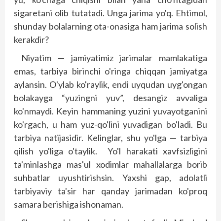
sigaretani olib tutatadi. Unga jarima yo'q. Ehtimol,
shunday bolalarning ota-onasiga ham jarima solish
kerakdir?
Niyatim — jamiyatimiz jarimalar mamlakatiga
emas, tarbiya birinchi o'ringa chiqqan jamiyatga
aylansin. O'ylab ko'raylik, endi uyqudan uyg'ongan
bolakayga “yuzingni yuv”, desangiz avvaliga
ko'nmaydi. Keyin hammaning yuzini yuvayotganini
ko'rgach, u ham yuz-qo'lini yuvadigan bo'ladi. Bu
tarbiya natijasidir. Kelinglar, shu yo'lga — tarbiya
qilish yo'liga o'taylik. Yo'l harakati xavfsizligini
ta'minlashga mas'ul xodimlar mahallalarga borib
suhbatlar uyushtirishsin. Yaxshi gap, adolatli
tarbiyaviy ta'sir har qanday jarimadan ko'proq
samara berishiga ishonaman.