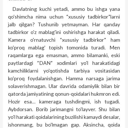
Davlatning kuchi yetadi, ammo bu ishga yana
qo'shimcha nima uchun “xususiy tadbirkor”larni
jalb qilgan? Tushunib yetmayman. Har qanday
tadbirkor o'z mablag'ini oshirishga harakat qiladi.
Kamera o'rnatuvchi “xususiy tadbirkor” ham
ko'proq mablag' topish tomonida turadi. Men
raqamlarga ega emasman, ammo bilamanki, eski
paytlardagi “DAN” xodimlari yo'l harakatidagi
kamchiliklarni yo'qotishda tarbiya vositasidan
ko'proq foydalanishgan. Hamma narsaga jarima
solaverishmagan. Ular davrida odamiylik bilan bir
qatorda jamiyatining qonun-qoidalari hukmron edi.
Hozir esa… kameraga tushdingmi, ish tugadi.
Aybdorsan. Borib jarimangni to'layver. Shu bilan
yo'l harakati qoidalarining buzilishi kamaydi desalar,
ishonmang, bu bo'lmagan gap. Aksincha, qoida