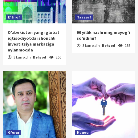
E'tirof
Taassuf
O'zbekiston yangi global
90 yillik nashrning mayog'i
iqtisodiyotda ishonchli
so'ndimi?
investitsiya markaziga
3 kun oldin
Behzod
186
aylanmoqda
3 kun oldin
Behzod
256
G'urur
Huquq