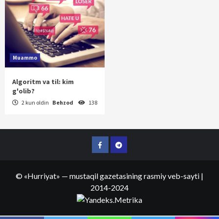
Muammo
Algoritm va til: kim
g'olib?
2 kun oldin
Behzod
138
Facebook
Telegram
©
«Hurriyat»
— mustaqil gazetasining rasmiy veb-sayti
|
2014-2024