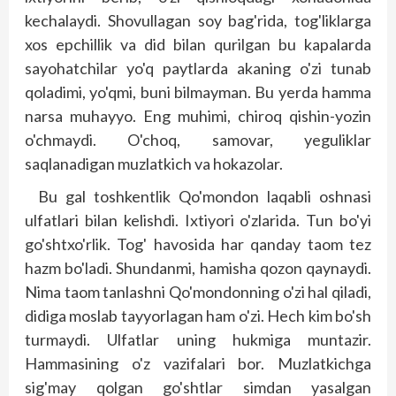
kechalaydi. Shovullagan soy bag'rida, tog'liklarga
xos epchillik va did bilan qurilgan bu kapalarda
sayohatchilar yo'q paytlarda akaning o'zi tunab
qoladimi, yo'qmi, buni bilmayman. Bu yerda hamma
narsa muhayyo. Eng muhimi, chiroq qishin-yozin
o'chmaydi. O'choq, samovar, yeguliklar
saqlanadigan muzlatkich va hokazolar.
Bu gal toshkentlik Qo'mondon laqabli oshnasi
ulfatlari bilan kelishdi. Ixtiyori o'zlarida. Tun bo'yi
go'shtxo'rlik. Tog' havosida har qanday taom tez
hazm bo'ladi. Shundanmi, hamisha qozon qaynaydi.
Nima taom tanlashni Qo'mondonning o'zi hal qiladi,
didiga moslab tayyorlagan ham o'zi. Hech kim bo'sh
turmaydi. Ulfatlar uning hukmiga muntazir.
Hammasining o'z vazifalari bor. Muzlatkichga
sig'may qolgan go'shtlar simdan yasalgan