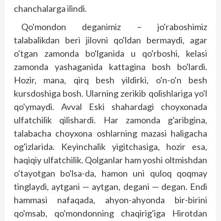
chanchalarga ilindi.
Qo'mondon deganimiz – jo'raboshimiz
talabalikdan beri jilovni qo'ldan bermaydi, agar
o'tgan zamonda bo'lganida u qo'rboshi, kelasi
zamonda yashaganida kattagina bosh bo'lardi.
Hozir, mana, qirq besh yildirki, o'n-o'n besh
kursdoshiga bosh. Ularning zerikib qolishlariga yo'l
qo'ymaydi. Avval Eski shahardagi choyxonada
ulfatchilik qilishardi. Har zamonda g'aribgina,
talabacha choyxona oshlarning mazasi haligacha
og'izlarida. Keyinchalik yigitchasiga, hozir esa,
haqiqiy ulfatchilik. Qolganlar ham yoshi oltmishdan
o'tayotgan bo'lsa-da, hamon uni quloq qoqmay
tinglaydi, aytgani — aytgan, degani — degan. Endi
hammasi nafaqada, ahyon-ahyonda bir-birini
qo'msab, qo'mondonning chaqirig'iga Hirotdan