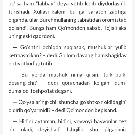
bo'lsa ham “labbay” deya yetib kelib diydorlashib
turishadi. Xullasi kalom, bu gal saraton zabtiga
olganda, ular Burchmullaning tabiatidan orom istab
qolishdi. Bunga ham Qo'mondon sabab. Tojiali aka
uning eski qadrdoni.
— Go'shtni ochiqda saqlasak, mushuklar yulib
ketmasmikan? – dedi G'ulom davang hamishagiday
ehtiyotkorligi tutib.
— Bu yerda mushuk nima qilsin, tulki-pulki
desang-chi? – dedi qorachadan kelgan, dum-
dumaloq Toshpo'lat degani.
— Qo'ysalaring-chi, shuncha go'shtxo'r oldidagini
oldirib qo'yarmidi? – dedi Qo'mondon bepisand.
— Hidini aytaman, hidini, yovvoyi hayvonlar tez
hid oladi, deyishadi. Ishqilib, shu qilganimiz