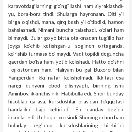
karavotdagilarning g'o'ng'illashi ham siyraklashdi-
yu, bora-bora tindi. Shularga hayronsan. Olti yil
birga o'qishdi, mana, qirq besh yil o'tibdiki, hamon
bahslashadi. Nimani buncha talashadi, o'zlari ham
bilmaydi. Bular go'yo bitta ota-onadan tug'ilib har
joyga ko'chib ketishgan-u, sog'inch o'rtaganda,
ko'rishib turmasa bo'lmaydi. Vaqt topildi deguncha
qaerdan bo'lsa ham yetib kelishadi. Hatto qo'shni
Tojikistondan ham. Haliyam bu gal Buxoro bilan
Yangierdan ikki nafari kelisholmadi. Ikkitasi esa
narigi dunyoni obod qilishyapti, birining ismi
Aminboy, ikkinchisiniki Habibulla edi. Shoir bunday
hisoblab qarasa, kursdoshlar orasidan to'qqiztasi
bandalikni bajo keltiribdi. Eh, qanday begidir
insonlar edi. U chuqur xo'rsindi. Shuning uchun ham
boladay beg'ubor kursdoshlarining bir-birini