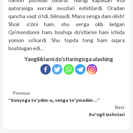
qatorasiga xurrak ovozlari eshitilardi. Oradan
qancha vaqt o'tdi, bilmaydi. Mana senga dam olish!
Shoir o'zini ham, shu yerga olib kelgan
Qo'mondonni ham, boshqa do'stlarini ham ichida
yomon so'kardi. Shu topda tong ham oqara
boshlagan edi…
Yangiliklarni do'stlaringizga ulashing
Continue
Previous
“Dunyoga to'ydim-u, senga to'ymadim…”
Reading
Next
Ko'ngil insholari