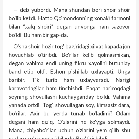
— deb yubordi. Mana shundan beri shoir shoir
bo'lib ketdi. Hatto Qo'mondonning xonaki farmoni
bilan “xalq shoiri” degan unvonga ham sazovor
bo'ldi. Bu ham bir gap-da.
O'sha shoir hozir tog' bag'ridagi xilvat kapada jon
hovuchlab o'tiribdi. Bo'rilar kelib qolmasmikan,
degan vahima endi uning fikru xayolini butunlay
band etib oldi. Eshon pishillab uxlayapti. Unga
baribir. Tik turib ham uxlayveradi. Narigi
karavotdagilar ham tinchishdi. Faqat nariroqdagi
soyning shovullashi kuchayganday bo'ldi. Vahima
yanada ortdi. Tog', shovullagan soy, kimsasiz dara,
bo'rilar. Axir bu yerda tunab bo'ladimi? Odam
degani ham qiziq. O'zlarini ne ko'yga solmaydi.
Mana, chiyabo'rilar uchun o'zlarini yem qilib shu
yerlarga o'z oyoqlari bilan kelib o'tirishibdi.