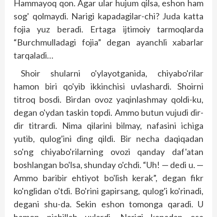
Hammayoq qon. Agar ular hujum qilsa, eshon ham
sog' qolmaydi. Narigi kapadagilar-chi? Juda katta
fojia yuz beradi. Ertaga ijtimoiy tarmoqlarda
“Burchmulladagi fojia” degan ayanchli xabarlar
tarqaladi…
Shoir shularni o'ylayotganida, chiyabo'rilar
hamon biri qo'yib ikkinchisi uvlashardi. Shoirni
titroq bosdi. Birdan ovoz yaqinlashmay qoldi-ku,
degan o'ydan taskin topdi. Ammo butun vujudi dir-
dir titrardi. Nima qilarini bilmay, nafasini ichiga
yutib, qulog'ini ding qildi. Bir necha daqiqadan
so'ng chiyabo'rilarning ovozi qanday daf'atan
boshlangan bo'lsa, shunday o'chdi. “Uh! — dedi u. —
Ammo baribir ehtiyot bo'lish kerak”, degan fikr
ko'nglidan o'tdi. Bo'rini gapirsang, qulog'i ko'rinadi,
degani shu-da. Sekin eshon tomonga qaradi. U
hamon pishillab uxlardi. Narigi kapadan esa