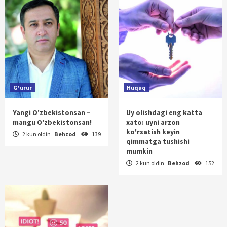
G'urur
Huquq
Yangi O'zbekistonsan –
Uy olishdagi eng katta
mangu O'zbekistonsan!
xato: uyni arzon
ko'rsatish keyin
2 kun oldin
Behzod
139
qimmatga tushishi
mumkin
2 kun oldin
Behzod
152