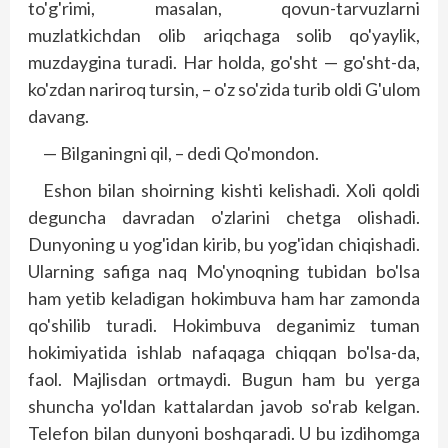
to'g'rimi, masalan, qovun-tarvuzlarni
muzlatkichdan olib ariqchaga solib qo'yaylik,
muzdaygina turadi. Har holda, go'sht — go'sht-da,
ko'zdan nariroq tursin, – o'z so'zida turib oldi G'ulom
davang.
— Bilganingni qil, – dedi Qo'mondon.
Eshon bilan shoirning kishti kelishadi. Xoli qoldi
deguncha davradan o'zlarini chetga olishadi.
Dunyoning u yog'idan kirib, bu yog'idan chiqishadi.
Ularning safiga naq Mo'ynoqning tubidan bo'lsa
ham yetib keladigan hokimbuva ham har zamonda
qo'shilib turadi. Hokimbuva deganimiz tuman
hokimiyatida ishlab nafaqaga chiqqan bo'lsa-da,
faol. Majlisdan ortmaydi. Bugun ham bu yerga
shuncha yo'ldan kattalardan javob so'rab kelgan.
Telefon bilan dunyoni boshqaradi. U bu izdihomga