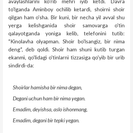
avaylashlarini ko'rib mehri iyib ketdi. Davra
to'lganda Aminboy ochilib ketardi, shoirni shoir
qilgan ham o'sha. Bir kuni, bir necha yil avval shu
yerga kelishganida shoir samovarga o'tin
qalayotganda yoniga kelib, telefonini tutib:
“Kinolavha olyapman. Shoir bo'lsangiz, bir nima
deng”, deb qoldi. Shoir ham shuni kutib turgan
ekanmi, qo'lidagi o'tinlarni tizzasiga qo'yib bir urib
sindirdi-da:
Shoirlar hamisha bir nima degan,
Degani uchun ham bir nima yegan.
Emadim, deyishsa, aslo ishonmang,
Emadim, degani bir tepki yegan.