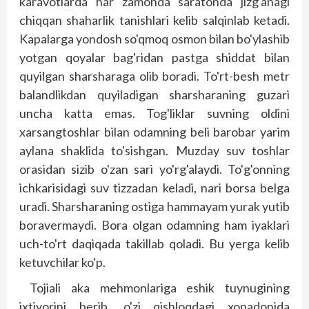
karavotlarda har zamonda saratonda jizg'anagi
chiqqan shaharlik tanishlari kelib salqinlab ketadi.
Kapalarga yondosh so'qmoq osmon bilan bo'ylashib
yotgan qoyalar bag'ridan pastga shiddat bilan
quyilgan sharsharaga olib boradi. To'rt-besh metr
balandlikdan quyiladigan sharsharaning guzari
uncha katta emas. Tog'liklar suvning oldini
xarsangtoshlar bilan odamning beli barobar yarim
aylana shaklida to'sishgan. Muzday suv toshlar
orasidan sizib o'zan sari yo'rg'alaydi. To'g'onning
ichkarisidagi suv tizzadan keladi, nari borsa belga
uradi. Sharsharaning ostiga hammayam yurak yutib
boravermaydi. Bora olgan odamning ham iyaklari
uch-to'rt daqiqada takillab qoladi. Bu yerga kelib
ketuvchilar ko'p.
Tojiali aka mehmonlariga eshik tuynugining
ixtiyorini berib, o'zi qishloqdagi xonadonida