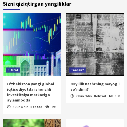
Sizni qiziqtirgan yangiliklar
E'tirof
Taassuf
O'zbekiston yangi global
90 yillik nashrning mayog'i
iqtisodiyotda ishonchli
so'ndimi?
investitsiya markaziga
2 kun oldin
Behzod
150
aylanmoqda
2 kun oldin
Behzod
193