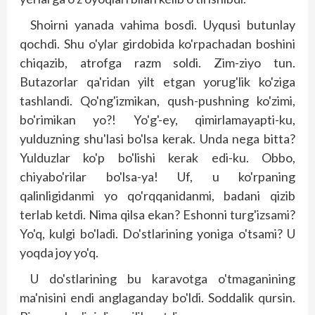
Shoirni yanada vahima bosdi. Uyqusi butunlay
qochdi. Shu o'ylar girdobida ko'rpachadan boshini
chiqazib, atrofga razm soldi. Zim-ziyo tun.
Butazorlar qa'ridan yilt etgan yorug'lik ko'ziga
tashlandi. Qo'ng'izmikan, qush-pushning ko'zimi,
bo'rimikan yo?! Yo'g'-ey, qimirlamayapti-ku,
yulduzning shu'lasi bo'lsa kerak. Unda nega bitta?
Yulduzlar ko'p bo'lishi kerak edi-ku. Obbo,
chiyabo'rilar bo'lsa-ya! Uf, u ko'rpaning
qalinligidanmi yo qo'rqqanidanmi, badani qizib
terlab ketdi. Nima qilsa ekan? Eshonni turg'izsami?
Yo'q, kulgi bo'ladi. Do'stlarining yoniga o'tsami? U
yoqda joy yo'q.
U do'stlarining bu karavotga o'tmaganining
ma'nisini endi anglaganday bo'ldi. Soddalik qursin.