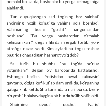
bemalol bo'lsa-da, boshqalar bu yerga kelmaganiga
ajablandi.
Tun quyuqlashgan sari tog'ning bor salobati
shoirning nozik ko'ngliga vahima sola boshladi.
Vahimaning boshi “go'sht” hangomasidan
boshlandi. “Bu yerga hasharotlar o'rmalab
kelmasmikan?” degan fikrdan sergak tortib, yon-
atrofiga nazar soldi. Kim aytadi bu tog'u toshlar
bag'rida chaqadigan hasharot yo'q deb?
Sal turib bu shubha “bu tog'da bo'rilar
yo'qmikan?” degan o'y barobarida kattalashdi.
Eshonga baribir. Yotishdan avval kalimasini
qaytarib, o'ziga kuf-kuflab dam urdi-da, ko'rpaning
qatiga kirib ketdi. Shu turishda u nari borsa, besh-
o'n yoshli bolakaydaygina bir burda bo'lib yotib oldi.
Shoirning uyqusi qochdi. Narigi