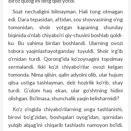
Biroz qulog'ini ding qilib yotdi.
Soat nechaligini bilmayman. Hali tong otmagan
edi. Dara tepasidan, aftidan, soy shovvasining o'ng
tomonidan, shoir yotgan kapaning shunday
biqinida o'nlab chiyabo'ri qiy-chuvini boshlab qoldi-
ku. Bu vahima birdan boshlandi. Ularning ovozi
tobora yaqinlashayotganday tuyuldi. Shoir irg'ib
o'rnidan turdi. Qorong'ida ko'zoynagini topolmay
sermalandi. Ikki ko'zi chiyabo'rilar ovozi kelgan
tomonda. Nima qilsin, qalin adyolni olib, ular hujum
qilsa ustiga tashlayman, deb hozirlik ko'rib, shay
turdi. G'ulom haq ekan, ular go'shtning hidini
olishgan. Bo'lmasa, shunchalik yaqin kelisharmidi?
Ko'z o'ngida chiyabo'rilarning unga tashlanishi,
birovi bo'g'zidan, boshqalari oyog'idan, qornidan
yulqib abjag'ini chiqarib tashlashi namoyon bo'ldi.