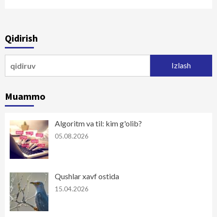
Qidirish
Qidirshish:
Muammo
Algoritm va til: kim g'olib?
05.08.2026
Qushlar xavf ostida
15.04.2026