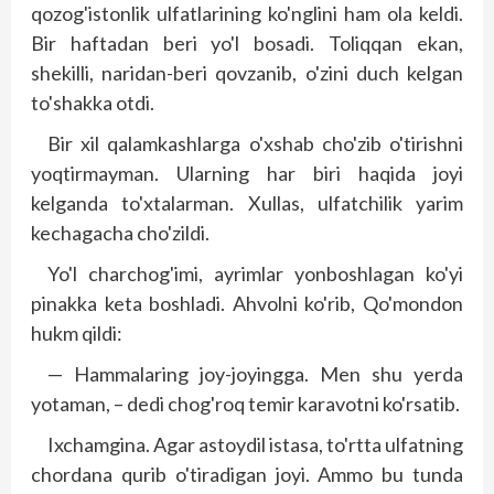
qozog'istonlik ulfatlarining ko'nglini ham ola keldi.
Bir haftadan beri yo'l bosadi. Toliqqan ekan,
shekilli, naridan-beri qovzanib, o'zini duch kelgan
to'shakka otdi.
Bir xil qalamkashlarga o'xshab cho'zib o'tirishni
yoqtirmayman. Ularning har biri haqida joyi
kelganda to'xtalarman. Xullas, ulfatchilik yarim
kechagacha cho'zildi.
Yo'l charchog'imi, ayrimlar yonboshlagan ko'yi
pinakka keta boshladi. Ahvolni ko'rib, Qo'mondon
hukm qildi:
— Hammalaring joy-joyingga. Men shu yerda
yotaman, – dedi chog'roq temir karavotni ko'rsatib.
Ixchamgina. Agar astoydil istasa, to'rtta ulfatning
chordana qurib o'tiradigan joyi. Ammo bu tunda