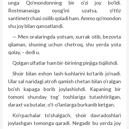
unga Qo'mondonning bir o'zi joy bo'ldi.
Rostmanasiga oyog'ini uzatsa, o'ttiz
santimetrchasi osilib qoladi ham. Ammo qo'mondon
shu joy bilan qanoatlandi.
— Men oralaringda yotsam, xurrak otib, bezovta
qilaman, shuning uchun chetroq, shu yerda yota
qolay, – dedi u.
Qolgan ulfatlar ham bir-birining pinjiga tiqilishdi.
Shoir bilan eshon lash-lushlarini ko'tarib jo'nadi.
Ular sal naridagi atrofi qamish chetan bilan o'ralgan
bo'sh kapaga borib joylashishdi. Kapaning bir
tomoni shunday tog' toshlariga tutashtirilgan,
daraxt va butalar, o't-o'lanlarga burkanib ketgan.
Ko'rpachalar to'shalgach, shoir davradoshlari
joylashgan tomonga qaradi. Negadir bu yerda joy