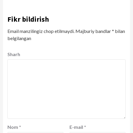
Fikr bildirish
Email manzilingiz chop etilmaydi.
Majburiy bandlar
*
bilan
belgilangan
Sharh
Nom
*
E-mail
*