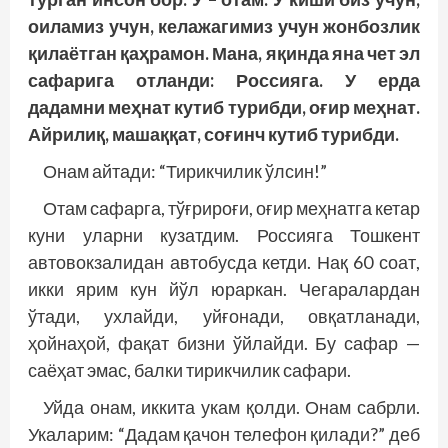
оиламиз учун, келажагимиз учун жонбозлик
қилаётган қаҳрамон. Мана, яқинда яна чет эл
сафарига отланди: Россияга. У ерда
дадамни меҳнат кутиб турибди, оғир меҳнат.
Айрилиқ, машаққат, соғинч кутиб турибди.
Онам айтади: “Тирикчилик ўлсин!”
Отам сафарга, тўғрироғи, оғир меҳнатга кетар
куни уларни кузатдим. Россияга Тошкент
автовокзалидан автобусда кетди. Нақ 60 соат,
икки ярим кун йўл юраркан. Чегаралардан
ўтади, ухлайди, уйғонади, овқатланади,
ҳойнаҳой, фақат бизни ўйлайди. Бу сафар —
саёҳат эмас, балки тирикчилик сафари.
Уйда онам, иккита укам қолди. Онам сабрли.
Укаларим: “Дадам қачон телефон қилади?” деб