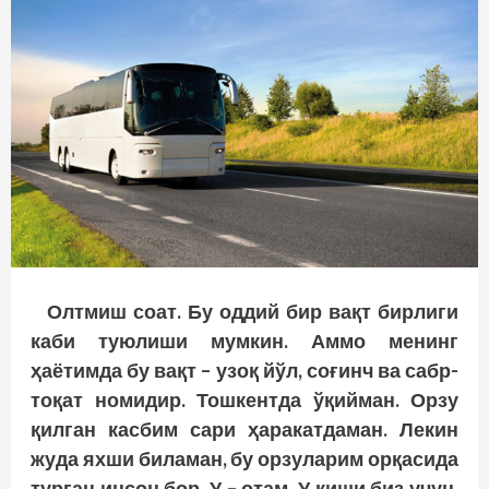
Олтмиш соат. Бу оддий бир вақт бирлиги
каби туюлиши мумкин. Аммо менинг
ҳаётимда бу вақт – узоқ йўл, соғинч ва сабр-
тоқат номидир. Тошкентда ўқийман. Орзу
қилган касбим сари ҳаракатдаман. Лекин
жуда яхши биламан, бу орзуларим орқасида
турган инсон бор. У – отам. У киши биз учун,