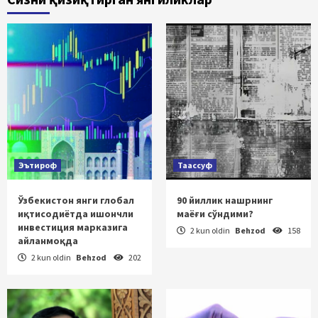
Эътироф
Таассуф
Ўзбекистон янги глобал
90 йиллик нашрнинг
иқтисодиётда ишончли
маёғи сўндими?
инвестиция марказига
2 kun oldin
Behzod
158
айланмоқда
2 kun oldin
Behzod
202