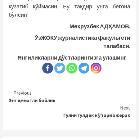
кузатиб қўймасин. Бу тақдир унга бегона
бўлсин!
Меҳрузбек АДҲАМОВ,
ЎзЖОКУ журналистика факультети
талабаси.
Янгиликларни дўстларингизга улашинг
Continue
Previous
Энг қимматли бойлик
Reading
Next
Гулни гулдек кўтармоқ керак