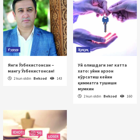
Ғурур
Ҳуқуқ
Янги Ўзбекистонсан –
Уй олишдаги энг катта
мангу Ўзбекистонсан!
хато: уйни арзон
кўрсатиш кейин
2 kun oldin
Behzod
143
қимматга тушиши
мумкин
2 kun oldin
Behzod
160