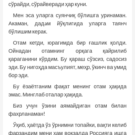
сўрайди, сўрайверади ҳар куни.
Мен эса уларга суянчиқ бўлишга уринаман.
Акаман, дадaм йўқлигида уларга таянч
бўлишим керак.
Отам кетди, юрагимда бир ғашлик қолди.
Ойнадан отамнинг орқага қайрилиб
қараганини кўрдим. Бу қараш сўзсиз, садосиз
эди. Бу нигоҳда масъулият, меҳр, ўкинч ва умид
бор эди.
Бу ёзаётганим фақат менинг отам ҳақида
эмас. Минглаб оталар ҳақида.
Биз учун ўзини аямайдиган отам билан
фахрланаман!
Ўқиб, ҳаётда ўз ўрнимни топайки, вақти келиб
фарзандим мени ҳам вокзалда Россияга ишга