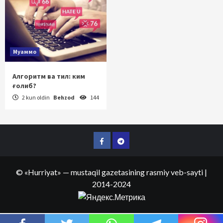
Муаммо
Алгоритм ва тил: ким
ғолиб?
2 kun oldin
Behzod
144
Facebook
Telegram
©
«Hurriyat»
— mustaqil gazetasining rasmiy veb-sayti
|
2014-2024