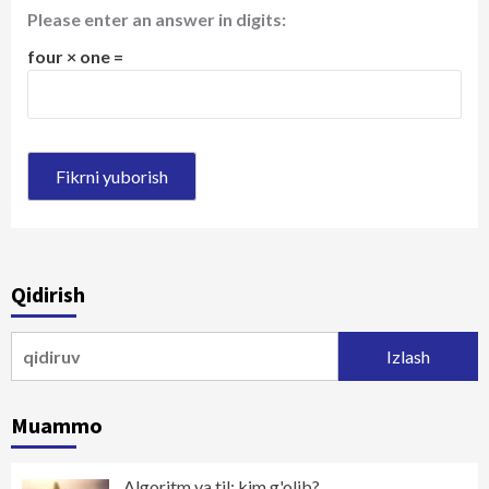
Please enter an answer in digits:
four × one =
Qidirish
Qidirshish:
Muammo
Algoritm va til: kim g'olib?