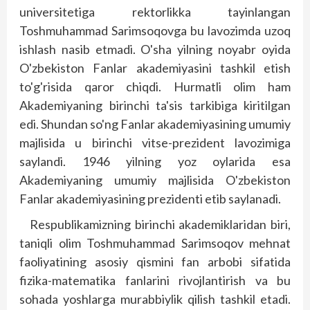
universitetiga rektorlikka tayinlangan
Toshmuhammad Sarimsoqovga bu lavozimda uzoq
ishlash nasib etmadi. O'sha yilning noyabr oyida
O'zbekiston Fanlar akademiyasini tashkil etish
to'g'risida qaror chiqdi. Hurmatli olim ham
Akademiyaning birinchi ta'sis tarkibiga kiritilgan
edi. Shundan so'ng Fanlar akademiyasining umumiy
majlisida u birinchi vitse-prezident lavozimiga
saylandi. 1946 yilning yoz oylarida esa
Akademiyaning umumiy majlisida O'zbekiston
Fanlar akademiyasining prezidenti etib saylanadi.
Respublikamizning birinchi akademiklaridan biri,
taniqli olim Toshmuhammad Sarimsoqov mehnat
faoliyatining asosiy qismini fan arbobi sifatida
fizika-matematika fanlarini rivojlantirish va bu
sohada yoshlarga murabbiylik qilish tashkil etadi.