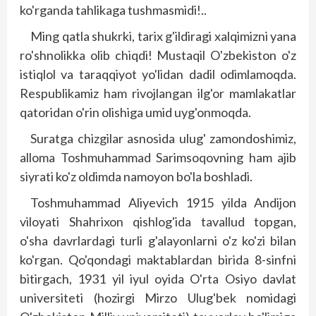
ko'rganda tahlikaga tushmasmidi!..
Ming qatla shukrki, tarix g'ildiragi xalqimizni yana
ro'shnolikka olib chiqdi! Mustaqil O'zbekiston o'z
istiqlol va taraqqiyot yo'lidan dadil odimlamoqda.
Respublikamiz ham rivojlangan ilg'or mamlakatlar
qatoridan o'rin olishiga umid uyg'onmoqda.
Suratga chizgilar asnosida ulug' zamondoshimiz,
alloma Toshmuhammad Sarimsoqovning ham ajib
siyrati ko'z oldimda namoyon bo'la boshladi.
Toshmuhammad Aliyevich 1915 yilda Andijon
viloyati Shahrixon qishlog'ida tavallud topgan,
o'sha davrlardagi turli g'alayonlarni o'z ko'zi bilan
ko'rgan. Qo'qondagi maktablardan birida 8-sinfni
bitirgach, 1931 yil iyul oyida O'rta Osiyo davlat
universiteti (hozirgi Mirzo Ulug'bek nomidagi