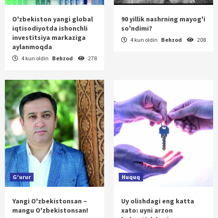
O'zbekiston yangi global
90 yillik nashrning mayog'i
iqtisodiyotda ishonchli
so'ndimi?
investitsiya markaziga
4 kun oldin
Behzod
208
aylanmoqda
4 kun oldin
Behzod
278
G'urur
Huquq
Yangi O'zbekistonsan –
Uy olishdagi eng katta
mangu O'zbekistonsan!
xato: uyni arzon