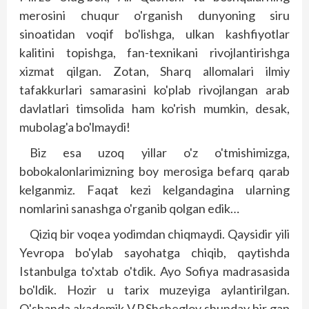
merosini chuqur o'rganish dunyoning siru
sinoatidan voqif bo'lishga, ulkan kashfiyotlar
kalitini topishga, fan-texnikani rivojlantirishga
xizmat qilgan. Zotan, Sharq allomalari ilmiy
tafakkurlari samarasini ko'plab rivojlangan arab
davlatlari timsolida ham ko'rish mumkin, desak,
mubolag'a bo'lmaydi!
Biz esa uzoq yillar o'z o'tmishimizga,
bobokalonlarimizning boy merosiga befarq qarab
kelganmiz. Faqat kezi kelgandagina ularning
nomlarini sanashga o'rganib qolgan edik…
Qiziq bir voqea yodimdan chiqmaydi. Qaysidir yili
Yevropa bo'ylab sayohatga chiqib, qaytishda
Istanbulga to'xtab o'tdik. Ayo Sofiya madrasasida
bo'ldik. Hozir u tarix muzeyiga aylantirilgan.
O'shanda akademik V.P.Shcheglov shunday bir gap