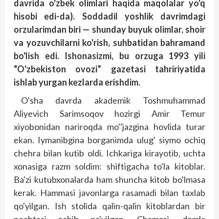
davrida o'zbek olimlari haqida maqolalar yo'q
hisobi edi-da). Soddadil yoshlik davrimdagi
orzularimdan biri — shunday buyuk olimlar, shoir
va yozuvchilarni ko'rish, suhbatidan bahramand
bo'lish edi. Ishonasizmi, bu orzuga 1993 yili
“O'zbekiston ovozi” gazetasi tahririyatida
ishlab yurgan kezlarda erishdim.
O'sha davrda akademik Toshmuhammad
Aliyevich Sarimsoqov hozirgi Amir Temur
xiyobonidan nariroqda mo''jazgina hovlida turar
ekan. Iymanibgina borganimda ulug' siymo ochiq
chehra bilan kutib oldi. Ichkariga kirayotib, uchta
xonasiga razm soldim: shiftigacha to'la kitoblar.
Ba'zi kutubxonalarda ham shuncha kitob bo'lmasa
kerak. Hammasi javonlarga rasamadi bilan taxlab
qo'yilgan. Ish stolida qalin-qalin kitoblardan bir