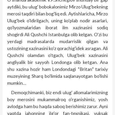
aytdiki, bu ulug' bobokalonimiz Mirzo Ulug'bekning
merosi taqdiri bilan bog'liq edi. Aytishlaricha, Mirzo
Ulug'bek o'ldirilgach, uning ko'plab nodir asarlari,
qo'lyozmalaridan iborat ilm xazinasini sodiq
shogirdi Ali Qushchi Istanbulga olib kelgan. O'zi bu
yerdagi madrasalarda mudarrislik qilgan va
ustozining xazinasini ko'z qorachig'idek asragan. Ali
Qushchi olamdan o'tgach, Ulug'bek xazinasini
angliyalik bir sayyoh Londonga olib ketgan. Ana
shu xazina hozir ham Londondagi “Britan” tarixiy
muzeyining Sharq bo'limida saqlanayotgan bo'lishi
mumkin…
Demoqchimanki, biz endi ulug' allomalarimizning
boy merosini mukammalroq o'rganishimiz, yosh
avlodga ham bu haqda saboq berishimiz zarur. Ayni
vaqtda jahonning ilg'or fan-texnikasi, yuksak