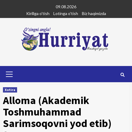
Skip
09.08.2026
to
Kirillga o'tish
Lotinga o'tish
Biz haqimizda
content
Primary
Menu
Xotira
Alloma (Akademik
Toshmuhammad
Sarimsoqovni yod etib)