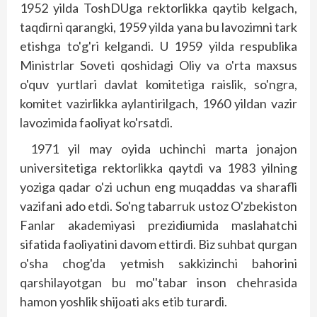
1952 yilda ToshDUga rektorlikka qaytib kelgach,
taqdirni qarangki, 1959 yilda yana bu lavozimni tark
etishga to'g'ri kelgandi. U 1959 yilda respublika
Ministrlar Soveti qoshidagi Oliy va o'rta maxsus
o'quv yurtlari davlat komitetiga raislik, so'ngra,
komitet vazirlikka aylantirilgach, 1960 yildan vazir
lavozimida faoliyat ko'rsatdi.
1971 yil may oyida uchinchi marta jonajon
universitetiga rektorlikka qaytdi va 1983 yilning
yoziga qadar o'zi uchun eng muqaddas va sharafli
vazifani ado etdi. So'ng tabarruk ustoz O'zbekiston
Fanlar akademiyasi prezidiumida maslahatchi
sifatida faoliyatini davom ettirdi. Biz suhbat qurgan
o'sha chog'da yetmish sakkizinchi bahorini
qarshilayotgan bu mo''tabar inson chehrasida
hamon yoshlik shijoati aks etib turardi.