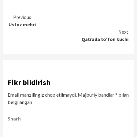
Continue
Previous
Ustoz mehri
Reading
Next
Qatrada to'fon kuchi
Fikr bildirish
Email manzilingiz chop etilmaydi.
Majburiy bandlar
*
bilan
belgilangan
Sharh