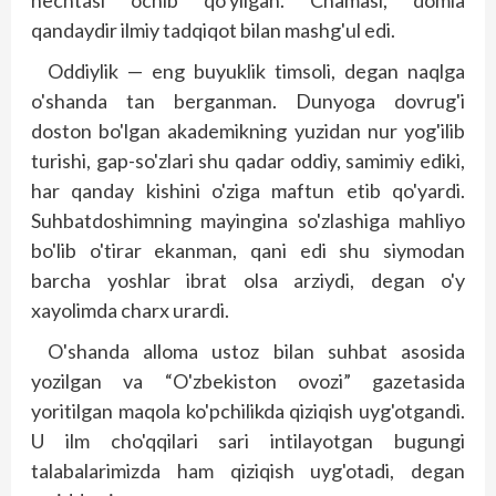
nechtasi ochib qo'yilgan. Chamasi, domla
qandaydir ilmiy tadqiqot bilan mashg'ul edi.
Oddiylik — eng buyuklik timsoli, degan naqlga
o'shanda tan berganman. Dunyoga dovrug'i
doston bo'lgan akademikning yuzidan nur yog'ilib
turishi, gap-so'zlari shu qadar oddiy, samimiy ediki,
har qanday kishini o'ziga maftun etib qo'yardi.
Suhbatdoshimning mayingina so'zlashiga mahliyo
bo'lib o'tirar ekanman, qani edi shu siymodan
barcha yoshlar ibrat olsa arziydi, degan o'y
xayolimda charx urardi.
O'shanda alloma ustoz bilan suhbat asosida
yozilgan va “O'zbekiston ovozi” gazetasida
yoritilgan maqola ko'pchilikda qiziqish uyg'otgandi.
U ilm cho'qqilari sari intilayotgan bugungi
talabalarimizda ham qiziqish uyg'otadi, degan