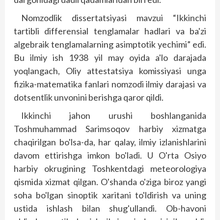
Nomzodlik dissertatsiyasi mavzui “Ikkinchi
tartibli differensial tenglamalar hadlari va ba'zi
algebraik tenglamalarning asimptotik yechimi” edi.
Bu ilmiy ish 1938 yil may oyida a'lo darajada
yoqlangach, Oliy attestatsiya komissiyasi unga
fizika-matematika fanlari nomzodi ilmiy darajasi va
dotsentlik unvonini berishga qaror qildi.
Ikkinchi jahon urushi boshlanganida
Toshmuhammad Sarimsoqov harbiy xizmatga
chaqirilgan bo'lsa-da, har qalay, ilmiy izlanishlarini
davom ettirishga imkon bo'ladi. U O'rta Osiyo
harbiy okrugining Toshkentdagi meteorologiya
qismida xizmat qilgan. O'shanda o'ziga biroz yangi
soha bo'lgan sinoptik xaritani to'ldirish va uning
ustida ishlash bilan shug'ullandi. Ob-havoni