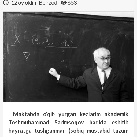
12 oy oldin
Behzod
653
Maktabda o'qib yurgan kezlarim akademik
Toshmuhammad Sarimsoqov haqida eshitib
hayratga tushganman (sobiq mustabid tuzum