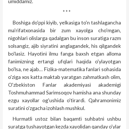
umiddamiz.
* * *
Boshiga do'ppi kiyib, yelkasiga to'n tashlagancha
ma'rifatxonasida bir zum xayolga cho'mgan,
nigohlari olislarga qadalgan bu inson suratiga razm
solsangiz, ajib siyratini anglagandek, his qilgandek
bo'lasiz. Hayotini ilmu fanga baxsh etgan alloma
fanimizning ertangi ufqlari haqida o'ylayotgan
bo'lsa, ne ajab… Fizika-matematika fanlari sohasida
o'ziga xos katta maktab yaratgan zahmatkash olim,
O'zbekiston Fanlar akademiyasi akademigi
Toshmuhammad Sarimsoqov hamisha ana shunday
ezgu xayollar og'ushida o'tirardi. Qahramonimiz
suratini o'zgacha izohlash mushkul.
Hurmatli ustoz bilan baqamti suhbatni ushbu
suratga tushayotgan kezda xayolidan qanday o'ylar