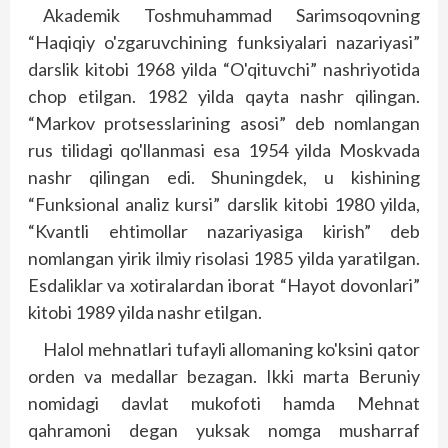
Akademik Toshmuhammad Sarimsoqovning
“Haqiqiy o'zgaruvchining funksiyalari nazariyasi”
darslik kitobi 1968 yilda “O'qituvchi” nashriyotida
chop etilgan. 1982 yilda qayta nashr qilingan.
“Markov protsesslarining asosi” deb nomlangan
rus tilidagi qo'llanmasi esa 1954 yilda Moskvada
nashr qilingan edi. Shuningdek, u kishining
“Funksional analiz kursi” darslik kitobi 1980 yilda,
“Kvantli ehtimollar nazariyasiga kirish” deb
nomlangan yirik ilmiy risolasi 1985 yilda yaratilgan.
Esdaliklar va xotiralardan iborat “Hayot dovonlari”
kitobi 1989 yilda nashr etilgan.
Halol mehnatlari tufayli allomaning ko'ksini qator
orden va medallar bezagan. Ikki marta Beruniy
nomidagi davlat mukofoti hamda Mehnat
qahramoni degan yuksak nomga musharraf