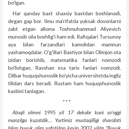
bo'lgan.
Har qanday baxt shaxsiy baxtdan boshlanadi,
degan gap bor. Ilmu ma'rifatda yuksak dovonlarni
zabt etgan alloma Toshmuhammad Aliyevich
munosib oila boshlig'i ham edi. Rafiqalari Tursunoy
aya bilan farzandlari kamolidan mamnun
yashamoqdalar. O'g'illari Baxtiyor bilan Olimjon ota
izidan borishib, matematika fanlari nomzodi
bo'lishgan, Ravshan esa tarix fanlari nomzodi.
Dilbar huquqshunoslik bo'yicha universitetda ingliz
tilidan dars beradi. Rustam ham huquqshunoslik
kasbini tanlagan.
* * *
Atoqli olimni 1995 yil 17 dekabr kuni so'nggi
manzilga kuzatdik… Yurtimiz mustaqilligi sharofati
bilan buyuk olim vafotidan keyin 2002 yilda “Buyuk