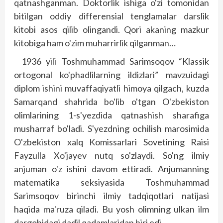
qatnashganman. Doktorlik ishiga o'zi tomonidan
bitilgan oddiy differensial tenglamalar darslik
kitobi asos qilib olingandi. Qori akaning mazkur
kitobiga ham o'zim muharrirlik qilganman…
1936 yili Toshmuhammad Sarimsoqov “Klassik
ortogonal ko'phadlilarning ildizlari” mavzuidagi
diplom ishini muvaffaqiyatli himoya qilgach, kuzda
Samarqand shahrida bo'lib o'tgan O'zbekiston
olimlarining 1-s'yezdida qatnashish sharafiga
musharraf bo'ladi. S'yezdning ochilish marosimida
O'zbekiston xalq Komissarlari Sovetining Raisi
Fayzulla Xo'jayev nutq so'zlaydi. So'ng ilmiy
anjuman o'z ishini davom ettiradi. Anjumanning
matematika seksiyasida Toshmuhammad
Sarimsoqov birinchi ilmiy tadqiqotlari natijasi
haqida ma'ruza qiladi. Bu yosh olimning ulkan ilm
dargohidagi dadil qadamlaridan biri edi.