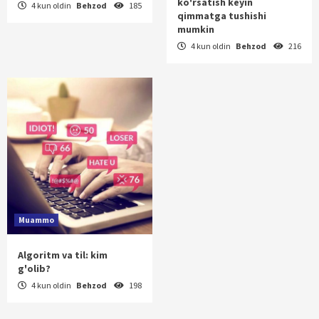
ko'rsatish keyin
4 kun oldin
Behzod
185
qimmatga tushishi
mumkin
4 kun oldin
Behzod
216
Muammo
Algoritm va til: kim
g'olib?
4 kun oldin
Behzod
198