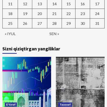
11
12
13
14
15
16
17
18
19
20
21
22
23
24
25
26
27
28
29
30
31
« IYUL
SEN »
Sizni qiziqtirgan yangiliklar
E'tirof
Taassuf