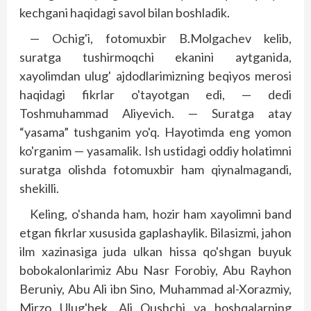
kechgani haqidagi savol bilan boshladik.
— Ochig'i, fotomuxbir B.Molgachev kelib,
suratga tushirmoqchi ekanini aytganida,
xayolimdan ulug' ajdodlarimizning beqiyos merosi
haqidagi fikrlar o'tayotgan edi, — dedi
Toshmuhammad Aliyevich. — Suratga atay
“yasama” tushganim yo'q. Hayotimda eng yomon
ko'rganim — yasamalik. Ish ustidagi oddiy holatimni
suratga olishda fotomuxbir ham qiynalmagandi,
shekilli.
Keling, o'shanda ham, hozir ham xayolimni band
etgan fikrlar xususida gaplashaylik. Bilasizmi, jahon
ilm xazinasiga juda ulkan hissa qo'shgan buyuk
bobokalonlarimiz Abu Nasr Forobiy, Abu Rayhon
Beruniy, Abu Ali ibn Sino, Muhammad al-Xorazmiy,
Mirzo Ulug'bek, Ali Qushchi va boshqalarning