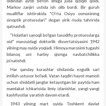
oldindan aytib berish ilmiga juda qiziqib qoldi.
Markov zanjiri ustida ish olib bordi. Bir guruh
mualliflar ishtirokida “O'rta Osiyo osmonining
sinoptik protsesslari” degan yirik risola tahririda
qatnashdi.
“Holatlari sanoqli bo'lgan tasodifiy protsesslarga
oid” mavzuidagi doktorlik dissertatsiyasini 1942
yilning may oyida yoqladi. Himoya marosimi tugashi
bilanoq uni harbiy qismga navbatchilikka
jo'natishdi.
Har qanday kurashlar silsilasida ezgulik sari
intilish ustuvor bo'ladi. Vatan taqdiri hayot-mamoti
uchun shiddatli janglar ketayotgan bir paytda ham
mamlakat ichkarisida ilmiy izlanishlar, yangi-yangi
kashfiyotlar yaratish davom etardi.
1943 yilning mart oyida Toshkent davlat