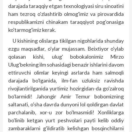
darajada taraqqiy etgan texnologiyasi siru sinoatini
ham tezroq o'zlashtirib olmog'imiz va pirovardida
respublikamizni chinakam taraqqiyot pog'onasiga
ko'tarmog'imiz kerak.
U kishining olislarga tikilgan nigohlarida shunday
ezgu maqsadlar, o'ylar mujassam. Beixtiyor o'ylab
qolasan kishi, ulug' bobokalonimiz Mirzo
Ulug'bekning ilm sohasidagi benazir ishlarini davom
ettiruvchi olimlar keyingi asrlarda ham salmoqli
darajada bo'lganida, ilm-fan uzluksiz ravishda
rivojlantirilganida yurtimiz hozirgidan-da go'zalroq
bo'larmidi! Jahongir Amir Temur bobomizning
saltanati, o'sha davrda dunyoni lol qoldirgan davlat
parchalanib, xor-u zor bo'lmasmidi! Xonliklarga
bo'linib ketgan yurt peshvolari payti kelib oddiy
zambaraklarni g'ildiratib kelishgan bosqinchilarni