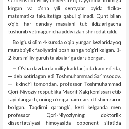
O'zbekiston Milliy universiteti) tayyorlov bo'limiga
kirgan va o'sha yili sentyabr oyida fizika-
matematika fakultetiga qabul qilinadi. Qunt bilan
o'qib, har qanday masalani tub ildizlarigacha
tushunib yetmagunicha jiddiy izlanishni odat qildi.
Bo'lg'usi olim 4-kursda o'qib yurgan kezlaridayoq
murabbiylik faoliyatini boshlashga to'g'ri kelgan. 1-
2-kurs milliy guruh talabalariga dars bergan.
— O'sha davrlarda milliy kadrlar juda kam edi-da,
— deb xotirlagan edi Toshmuhammad Sarimsoqov.
— Ikkinchi tomondan, professor Toshmuhammad
Qori-Niyoziy respublika Maorif Xalq komissari etib
tayinlangach, uning o'rniga ham dars o'tishim zarur
bo'lgan. Taqdirni qarangki, kezi kelganda men
professor Qori-Niyoziyning doktorlik
dissertatsiyasi himoyasida opponent sifatida