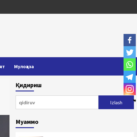
ят
Мулоҳаза
Қидириш
Qidirshish:
Муаммо