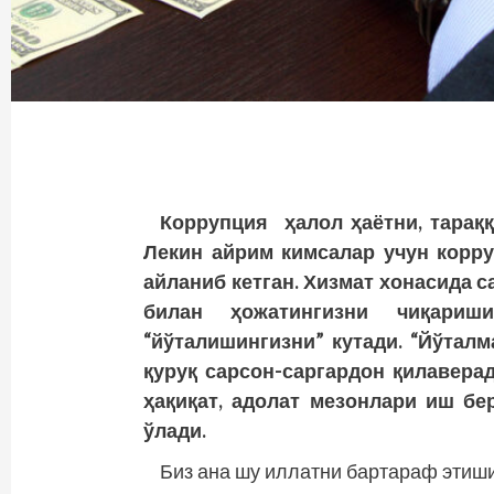
Коррупция ҳалол ҳаётни, тараққ
Лекин айрим кимсалар учун корру
айланиб кетган. Хизмат хонасида с
билан ҳожатингизни чиқари
“йўталишингизни” кутади. “Йўталм
қуруқ сарсон-саргардон қилавера
ҳақиқат, адолат мезонлари иш бе
ўлади.
Биз ана шу иллатни бартараф этиш