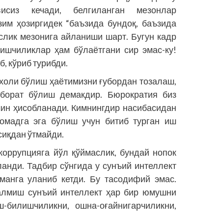
сиз кечади, белгиланган мезонлар
зим ҳозиргидек “баъзида бундоқ, баъзида
ислик мезонига айланиши шарт. Бугун кадр
ишчиликлар ҳам бўлаётгани сир эмас-ку!
, кўриб турибди.
 холи бўлиш ҳаётимизни ғубордан тозалаш,
иборат бўлиш демакдир. Бюрократия биз
мин ҳисобланади. Кимнингдир насибасидан
омадга эга бўлиш учун битиб турган иш
сиқдан ўтмайди.
 коррупцияга йўл қўймаслик, бундай нопок
анди. Тадбир сўнгида у сунъий интеллект
манга уланиб кетди. Бу тасодифий эмас.
налмиш сунъий интеллект ҳар бир юмушни
-билишчиликни, ошна-оғайнигарчиликни,