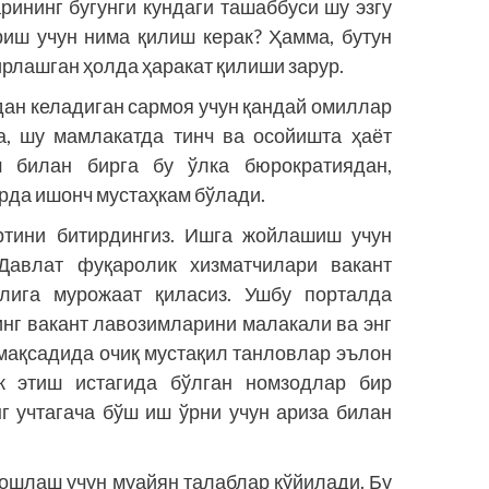
рининг бугунги кундаги ташаббуси шу эзгу
риш учун нима қилиш керак? Ҳамма, бутун
ирлашган ҳолда ҳаракат қилиши зарур.
дан келадиган сармоя учун қандай омиллар
а, шу мамлакатда тинч ва осойишта ҳаёт
ш билан бирга бу ўлка бюрократиядан,
рда ишонч мустаҳкам бўлади.
ртини битирдингиз. Ишга жойлашиш учун
 Давлат фуқаролик хизматчилари вакант
алига мурожаат қиласиз. Ушбу порталда
нг вакант лавозимларини малакали ва энг
мақсадида очиқ мустақил танловлар эълон
к этиш истагида бўлган номзодлар бир
г учтагача бўш иш ўрни учун ариза билан
бошлаш учун муайян талаблар қўйилади. Бу