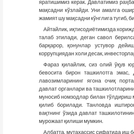
яратишимиз керак. Давлатимиз раҳба
мақсадни кўзлайди. Уни амалга оши
жамият шу мақсадни кўнглига тугиб, б
Айтайлик, иқтисодиётимизда хориж
талаб этилади, деган савол берилс
барқарор, қонунлар устувор дейи
коррупциядан холи десак, инвесторла
Фараз қилайлик, сиз олий ўқув ю
бевосита бирон ташкилотга эмас,
лавозимларининг ягона очиқ порт
давлат органлари ва ташкилотларини
муносиб номзодлар билан тўлдириш 
қилиб борилади. Танловда иштиро
вақтнинг ўзида давлат ташкилотинин
мурожаат қилиши мумкин.
Албатта, мутахассис сифатида иш 