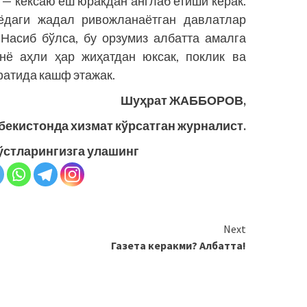
 — кексаю ёш юракдан англаб етиши керак.
нёдаги жадал ривожланаётган давлатлар
Насиб бўлса, бу орзумиз албатта амалга
унё аҳли ҳар жиҳатдан юксак, поклик ва
фатида кашф этажак.
Шуҳрат ЖАББОРОВ,
бекистонда хизмат кўрсатган журналист.
ўстларингизга улашинг
Next
Газета керакми? Албатта!