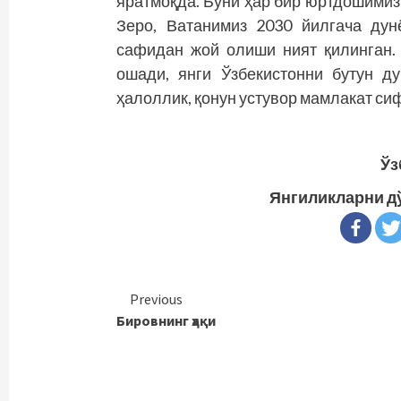
яратмоқда. Буни ҳар бир юртдошимиз
Зеро, Ватанимиз 2030 йилгача ду
сафидан жой олиши ният қилинган. 
ошади, янги Ўзбекистонни бутун д
ҳалоллик, қонун устувор мамлакат си
Ўз
Янгиликларни д
Continue
Previous
Бировнинг ҳақи
Reading