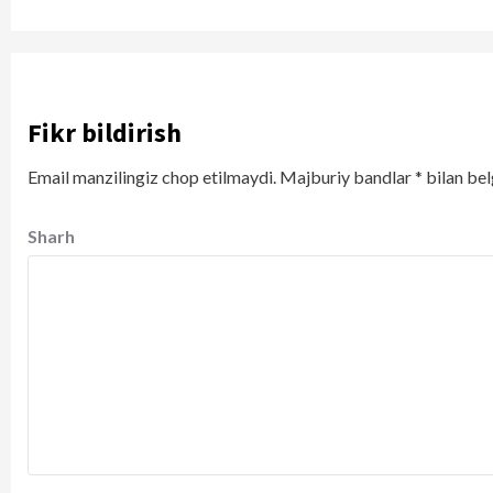
Fikr bildirish
Email manzilingiz chop etilmaydi.
Majburiy bandlar
*
bilan bel
Sharh