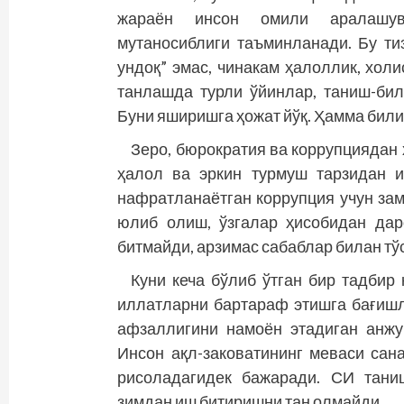
жараён инсон омили аралашуви
мутаносиблиги таъминланади. Бу ти
ундоқ” эмас, чинакам ҳалоллик, хол
танлашда турли ўйинлар, таниш-бил
Буни яширишга ҳожат йўқ. Ҳамма билиб
Зеро, бюрократия ва коррупциядан
ҳалол ва эркин турмуш тарзидан 
нафратланаётган коррупция учун за
юлиб олиш, ўзгалар ҳисобидан дар
битмайди, арзимас сабаблар билан тў
Куни кеча бўлиб ўтган бир тадбир
иллатларни бартараф этишга бағишл
афзаллигини намоён этадиган анжу
Инсон ақл-заковатининг меваси са
рисоладагидек бажаради. СИ таниш
зимдан иш битиришни тан олмайди.