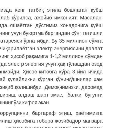
мизда кенг татбиқ этила бошлаган қуёш
йлаб кўрилса, ажойиб имконият. Масалан,
ида яшаётган дўстимиз хонадонига қуёш
нинг учун буюртма бергандан сўнг тегишли
атареяси ўрнатибди. Бу 35 миллион сўмга
чиқарилаётган электр энергиясини давлат
нинг ҳисоб рақамига 1-1,2 миллион сўмдан
тда электр энергия учун ҳақ тўлашдан озод
анмайди. Ҳисоб-китобга кўра 3 йил ичида
ай қулайликни кўрган қўни-қўшнилар ҳам
изиқиб қолишибди. Демоқчимизки, даромад
шириш, алдаш шарт эмас, балки, бугунги
инг ўзи кифоя экан.
коррупцияни бартараф этиш, ҳаётимизга
илиш ҳисобига тобора жозибадор манзара