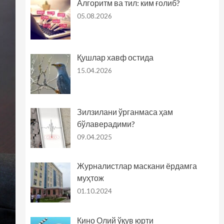
Алгоритм ва тил: ким ғолиб?
05.08.2026
Қушлар хавф остида
15.04.2026
Зилзилани ўрганмаса ҳам
бўлаверадими?
09.04.2025
Журналистлар маскани ёрдамга
муҳтож
01.10.2024
Кино Олий ўқув юрти