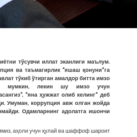
иётни тўсувчи иллат эканлиги маълум.
пция ва таъмагирлик “яшаш қонуни”га
авлат тўкиб ўтирган амалдор битта имзо
ши мумкин, лекин шу имзо учун
асангиз”, “яна ҳужжат олиб келинг” деб
ди. Умуман, коррупция авж олган жойда
рмайди. Одамларнинг адолатга ишончи
имиз, аҳоли учун қулай ва шаффоф шароит