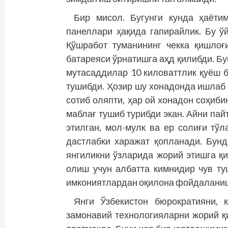
Бир мисол. Бугунги кунда ҳаёти
панеллари ҳақида гапирайлик. Бу ў
Қўшработ туманининг чекка қишлоғ
батареяси ўрнатишга аҳд қилибди. Бу
мутасаддилар 10 киловаттлик қуёш б
тушибди. Ҳозир шу хонадонда ишлаб 
сотиб оляпти, ҳар ой хонадон соҳиби
маблағ тушиб турибди экан. Айни пай
этилган, мол-мулк ва ер солиғи тўл
дастлабки харажат қопланади. Бунд
янгиликни ўзларида жорий этишга қ
олиш учун албатта кимнидир чув ту
имкониятлардан оқилона фойдаланишн
Янги Ўзбекистон бюрократияни, 
замонавий технологияларни жорий қ