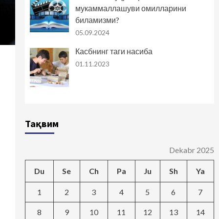
мукаммаллашуви омилларини
биламизми?
05.09.2024
Касбнинг таги насиба
01.11.2023
Тақвим
Dekabr 2025
Du
Se
Ch
Pa
Ju
Sh
Ya
1
2
3
4
5
6
7
8
9
10
11
12
13
14