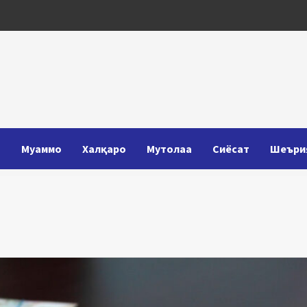
Т
Муаммо
Халқаро
Мутолаа
Сиёсат
Шеъри