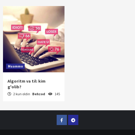
Muammo
Algoritm va til: kim
g'olib?
2 kun oldin
Behzod
145
Facebook
Telegram