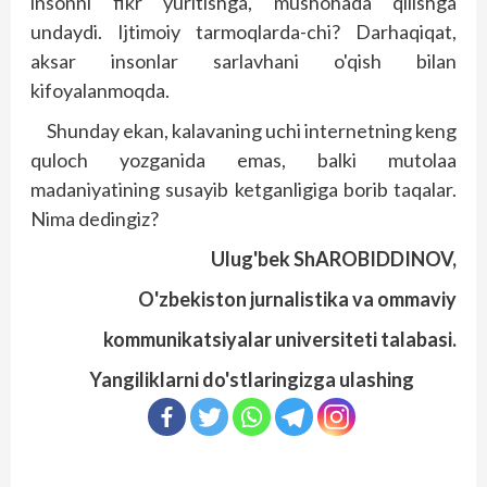
insonni fikr yuritishga, mushohada qilishga
undaydi. Ijtimoiy tarmoqlarda-chi? Darhaqiqat,
aksar insonlar sarlavhani o'qish bilan
kifoyalanmoqda.
Shunday ekan, kalavaning uchi internetning keng
quloch yozganida emas, balki mutolaa
madaniyatining susayib ketganligiga borib taqalar.
Nima dedingiz?
Ulug'bek ShAROBIDDINOV,
O'zbekiston jurnalistika va ommaviy
kommunikatsiyalar universiteti talabasi.
Yangiliklarni do'stlaringizga ulashing