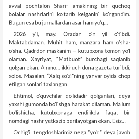
avval pochtalon Sharif amakining bir quchoq
bolalar nashrlarini ko'tarib kelganini ko'rgandim.
Bugun esa bu jurnallardan asar ham yo'q…
2026 yil, may. Oradan o'n yil o'tibdi.
Maktabdaman. Muhit ham, manzara ham o'sha-
o'sha. Qadrdon maskanim — kutubxona tomon yo'l
olaman. Xayriyat, “Matbuot” burchagi saqlanib
qolgan ekan. Ammo… ikki-uch dona gazeta turibdi,
xolos. Masalan, “Xalq so'zi”ning yanvar oyida chop
etilgan sonlari taxlangan.
Ehtimol, o'quvchilar qo'lidadir qolganlari, deya
yaxshi gumonda bo'lishga harakat qilaman. Ma'lum
bo'lishicha, kutubxonaga endilikda faqat bir
nomdagi nashr yetkazib berilayotgan ekan. Esiz…
Ochig'i, tengdoshlarimiz nega “yo'q” deya javob