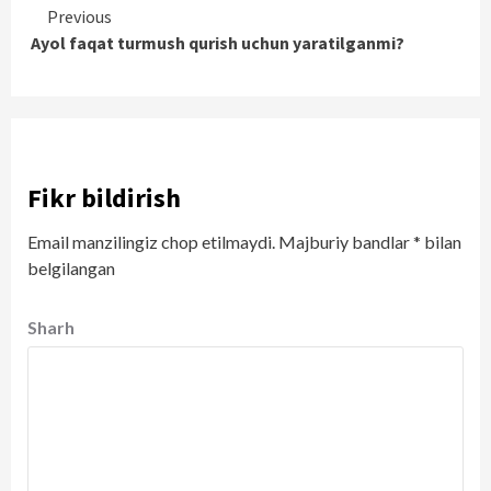
Continue
Previous
Ayol faqat turmush qurish uchun yaratilganmi?
Reading
Fikr bildirish
Email manzilingiz chop etilmaydi.
Majburiy bandlar
*
bilan
belgilangan
Sharh