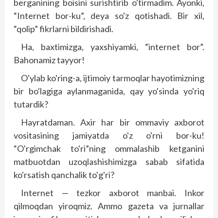
berganining boisini surishtirib o'tirmadim. Ayonki,
“Internet bor-ku”, deya so'z qotishadi. Bir xil,
“qolip” fikrlarni bildirishadi.
Ha, baxtimizga, yaxshiyamki, “internet bor”.
Bahonamiz tayyor!
O'ylab ko'ring-a, ijtimoiy tarmoqlar hayotimizning
bir bo'lagiga aylanmaganida, qay yo'sinda yo'riq
tutardik?
Hayratdaman. Axir har bir ommaviy axborot
vositasining jamiyatda o'z o'rni bor-ku!
“O'rgimchak to'ri”ning ommalashib ketganini
matbuotdan uzoqlashishimizga sabab sifatida
ko'rsatish qanchalik to'g'ri?
Internet — tezkor axborot manbai. Inkor
qilmoqdan yiroqmiz. Ammo gazeta va jurnallar