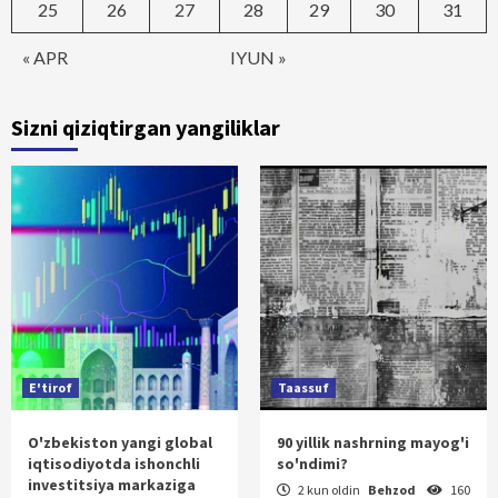
25
26
27
28
29
30
31
« APR
IYUN »
Sizni qiziqtirgan yangiliklar
E'tirof
Taassuf
O'zbekiston yangi global
90 yillik nashrning mayog'i
iqtisodiyotda ishonchli
so'ndimi?
investitsiya markaziga
2 kun oldin
Behzod
160