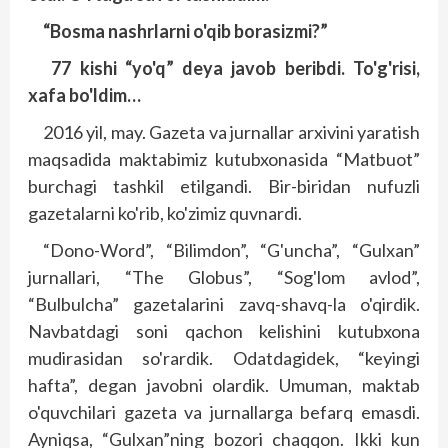
“Bosma nashrlarni o'qib borasizmi?”
77 kishi “yo'q” deya javob beribdi. To'g'risi,
xafa bo'ldim…
2016 yil, may. Gazeta va jurnallar arxivini yaratish
maqsadida maktabimiz kutubxonasida “Matbuot”
burchagi tashkil etilgandi. Bir-biridan nufuzli
gazetalarni ko'rib, ko'zimiz quvnardi.
“Dono-Word”, “Bilimdon”, “G'uncha”, “Gulxan”
jurnallari, “The Globus”, “Sog'lom avlod”,
“Bulbulcha” gazetalarini zavq-shavq-la o'qirdik.
Navbatdagi soni qachon kelishini kutubxona
mudirasidan so'rardik. Odatdagidek, “keyingi
hafta”, degan javobni olardik. Umuman, maktab
o'quvchilari gazeta va jurnallarga befarq emasdi.
Ayniqsa, “Gulxan”ning bozori chaqqon. Ikki kun