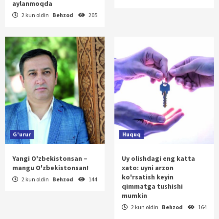
aylanmoqda
2 kun oldin
Behzod
205
G'urur
Huquq
Yangi O'zbekistonsan –
Uy olishdagi eng katta
mangu O'zbekistonsan!
xato: uyni arzon
ko'rsatish keyin
2 kun oldin
Behzod
144
qimmatga tushishi
mumkin
2 kun oldin
Behzod
164