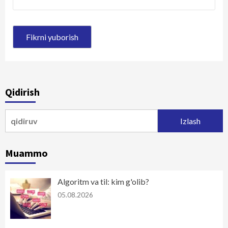
Qidirish
Qidirshish:
Muammo
Algoritm va til: kim g'olib?
05.08.2026