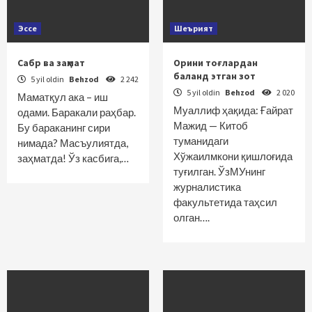
Эссе
Шеърият
Сабр ва заҳмат
Орини тоғлардан
баланд этган зот
5 yil oldin
Behzod
2 242
5 yil oldin
Behzod
2 020
Маматқул ака – иш
Муаллиф ҳақида: Ғайрат
одами. Баракали раҳбар.
Мажид — Китоб
Бу бараканинг сири
туманидаги
нимада? Масъулиятда,
Хўжаилмкони қишлоғида
заҳматда! Ўз касбига,…
туғилган. ЎзМУнинг
журналистика
факультетида таҳсил
олган….