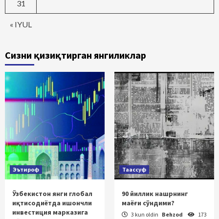
31
« IYUL
Сизни қизиқтирган янгиликлар
Эътироф
Таассуф
Ўзбекистон янги глобал
90 йиллик нашрнинг
иқтисодиётда ишончли
маёғи сўндими?
инвестиция марказига
3 kun oldin
Behzod
173