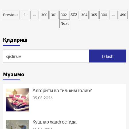
Maqolalar
Previous
1
…
300
301
302
303
304
305
306
…
490
bo‘yicha
Next
harakatlanish
Қидириш
Qidirshish:
Муаммо
Алгоритм ва тил: ким ғолиб?
05.08.2026
Қушлар хавф остида