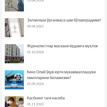
15.04.2026
Зилзилани ўрганмаса ҳам бўлаверадими?
09.04.2025
Журналистлар маскани ёрдамга муҳтож
01.10.2024
Кино Олий ўқув юрти мукаммаллашуви
омилларини биламизми?
05.09.2024
Касбнинг таги насиба
01.11.2023