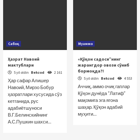
Сабоқ
Муаммо
Ҳазрат Навоий
«Қўқон садоси”нинг
мактублари
жарангдор овози сўниб
бормоқда?!
5 yil oldin
Behzod
2 161
5 yil oldin
Behzod
4 553
Ҳар сафар Алишер
Аччиқ, аммо очиқ гаплар
Навоий, Мирзо Бобур
Қўқон дунёда “Латиф”
ҳазратлари хусусида сўз
мақомига эга ягона
кетганида, рус
шаҳар. Қўқон адабий
адабиётшуноси
муҳити…
В.Г.Белинскийнинг
А.С.Пушкин шахси…