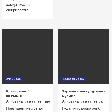
ҳамда амалга
оширилаётган…
Аччиқтош
Долзарб мавзу
Қойил, жаноб
Ҳар кунги мавзу, ҳар кунги
ШЕРМАТОВ!
муаммо
5 yil oldin
Behzod
1 819
5 yil oldin
Behzod
2 684
Президентимиз ўтган
Гўдагини бағрига олиб