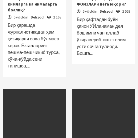
кимларга ва нималарга
ФОИЗЛАРи нега юқори?
боғлиқ?
5 yil oldin
Behzod
2 553
5 yil oldin
Behzod
2 168
Бир ҳафтадан буён
Бир қарашда
қачон УЙланаман дея
журналистикадан ҳам
бошимни чангаллаб
қизиқарли соҳа бўлмаса
ўтиравериб, иш столим
керак. Ёзганларинг
усти сочга тўлибди.
пешма-пеш чиқиб турса,
Бошга…
кўча-кўйда сени
танишса,…