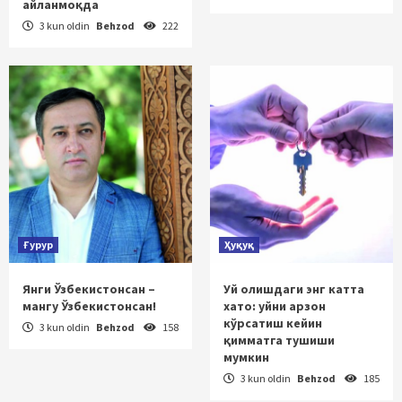
айланмоқда
3 kun oldin
Behzod
222
Ғурур
Ҳуқуқ
Янги Ўзбекистонсан –
Уй олишдаги энг катта
мангу Ўзбекистонсан!
хато: уйни арзон
кўрсатиш кейин
3 kun oldin
Behzod
158
қимматга тушиши
мумкин
3 kun oldin
Behzod
185