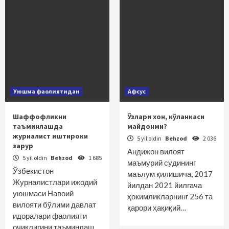
Уюшма фаолиятидан
Афсус
Шаффофликни
Ўзлари хон, кўланкаси
таъминлашда
майдонми?
журналист иштироки
5 yil oldin
Behzod
2 036
зарур
Андижон вилоят
5 yil oldin
Behzod
1 685
маъмурий судининг
Ўзбекистон
маълум қилишича, 2017
Журналистлари ижодий
йилдан 2021 йилгача
уюшмаси Навоий
ҳокимликларнинг 256 та
вилояти бўлими давлат
қарори ҳақиқий…
идоралари фаолияти
очиқлигини таъминлаш