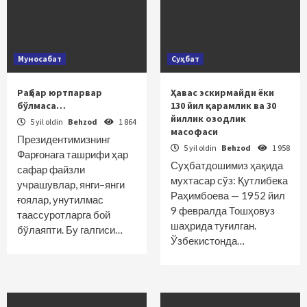
Муносабат
Суҳбат
Раҳбар юртпарвар
Ҳавас эскирмайди ёки
бўлмаса…
130 йил қарамлик ва 30
йиллик озодлик
5 yil oldin
Behzod
1 864
масофаси
Президентимизнинг
5 yil oldin
Behzod
1 958
Фарғонага ташрифи ҳар
Суҳбатдошимиз ҳақида
сафар файзли
мухтасар сўз: Қутлибека
учрашувлар, янги–янги
Раҳимбоева — 1952 йил
ғоялар, унутилмас
9 февралда Тошҳовуз
таассуротларга бой
шаҳрида туғилган.
бўлаяпти. Бу галгиси…
Ўзбекистонда…