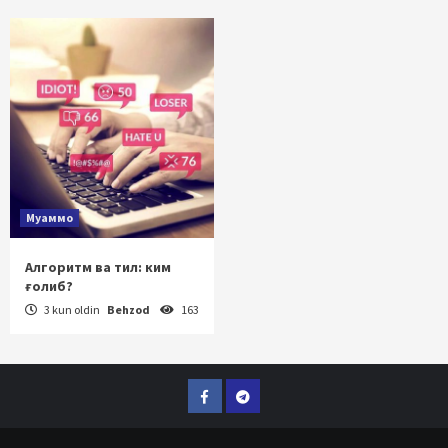
Муаммо
Алгоритм ва тил: ким
ғолиб?
3 kun oldin
Behzod
163
Facebook
Telegram