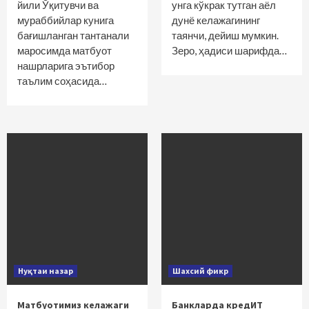
йили Ўқитувчи ва
унга кўкрак тутган аёл
мураббийлар кунига
дунё келажагининг
бағишланган тантанали
таянчи, дейиш мумкин.
маросимда матбуот
Зеро, ҳадиси шарифда…
нашрларига эътибор
таълим соҳасида…
Нуқтаи назар
Шахсий фикр
Матбуотимиз келажаги
Банкларда кредИТ