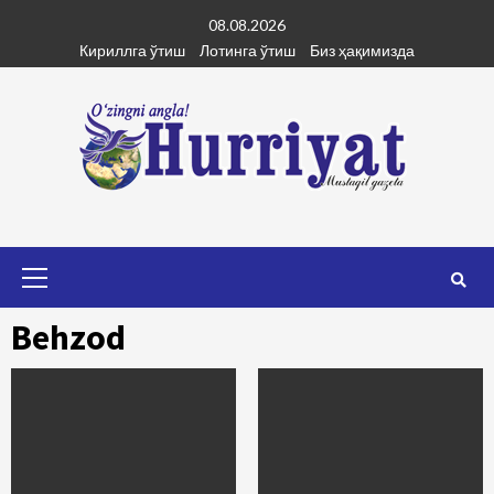
Skip
08.08.2026
to
Кириллга ўтиш
Лотинга ўтиш
Биз ҳақимизда
content
Primary
Menu
Behzod