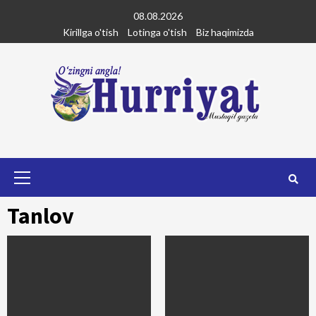
Skip
08.08.2026
to
Kirillga o'tish
Lotinga o'tish
Biz haqimizda
content
Primary
Menu
Tanlov