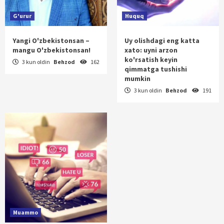
G'urur
Huquq
Yangi O'zbekistonsan –
Uy olishdagi eng katta
mangu O'zbekistonsan!
xato: uyni arzon
ko'rsatish keyin
3 kun oldin
Behzod
162
qimmatga tushishi
mumkin
3 kun oldin
Behzod
191
Muammo