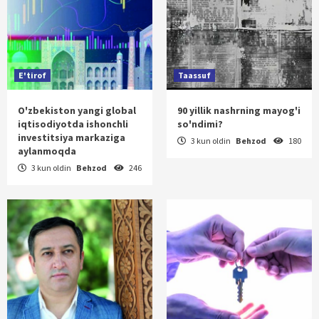
E'tirof
Taassuf
O'zbekiston yangi global
90 yillik nashrning mayog'i
iqtisodiyotda ishonchli
so'ndimi?
investitsiya markaziga
3 kun oldin
Behzod
180
aylanmoqda
3 kun oldin
Behzod
246