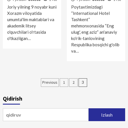
Joriy yilning 9 noyabr kuni
Poytaxtimizdagi
Xorazm viloyatida
“International Hotel
umumta'lim maktablari va
Tashkent“
akademik litsey
mehmonxonasida “Eng
o'quvchilari o'rtasida
ulug', eng aziz“ an'anaviy
o'tkazilgan…
ko'rik-tanlovining
Respublika bosqichi g'olib
va…
Maqolalar
Previous
1
2
3
bo‘yicha
Qidirish
harakatlanish
Qidirshish: