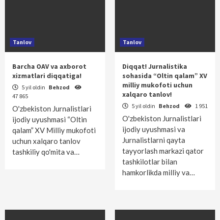
Tanlov
Tanlov
Barcha OAV va axborot
Diqqat! Jurnalistika
xizmatlari diqqatiga!
sohasida “Oltin qalam” XV
milliy mukofoti uchun
5 yil oldin
Behzod
xalqaro tanlov!
47 865
5 yil oldin
Behzod
1 951
O'zbekiston Jurnalistlari
O'zbekiston Jurnalistlari
ijodiy uyushmasi “Oltin
ijodiy uyushmasi va
qalam” XV Milliy mukofoti
Jurnalistlarni qayta
uchun xalqaro tanlov
tayyorlash markazi qator
tashkiliy qo'mita va…
tashkilotlar bilan
hamkorlikda milliy va…