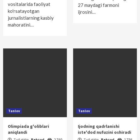
vositalarida faoliyat
27 maydagi farmoni
ko'rsatayotgan
ijrosini…
jurnalistlarning kasbiy
mahoratini…
Tanlov
Tanlov
Olimpiada g'oliblari
Ijodning qadrlanishi
aniqlandi
iste'dod nufuzini oshiradi
7 yil oldin
Behzod
2 760
7 yil oldin
Behzod
1 756