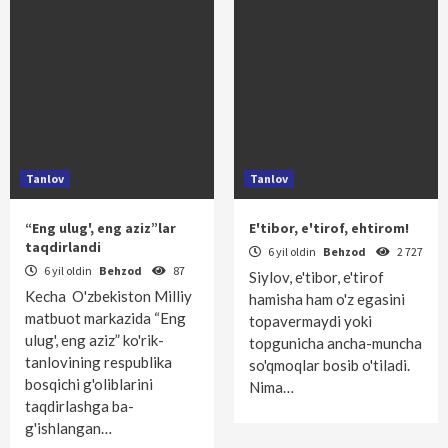
Tanlov
Tanlov
“Eng ulug', eng aziz”lar
E'tibor, e'tirof, ehtirom!
taqdirlandi
6 yil oldin
Behzod
2 727
6 yil oldin
Behzod
87
Siylov, e'tibor, e'tirof
Kecha O'zbekiston Milliy
hamisha ham o'z egasini
matbuot markazida “Eng
topavermaydi yoki
ulug', eng aziz” ko'rik-
topgunicha ancha-muncha
tanlovining respublika
so'qmoqlar bosib o'tiladi.
bosqichi g'oliblarini
Nima…
taqdirlashga ba­
g'ishlangan…