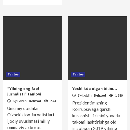
Tanlov
Tanlov
“Yilning eng faol
Yoshlikda olgan bilim…
jurnalisti” tanlovi
7 yil oldin
Behzod
1 889
6 yil oldin
Behzod
2 441
Prezidentimizning
Umumiy qoidalar
Korrupsiyaga qarshi
O'zbekiston Jurnalistlari
kurashish tizimini yanada
ijodiy uyushmasi milliy
takomillashtirishga oid
ommaviy axborot
imzolagan 2019 yilning