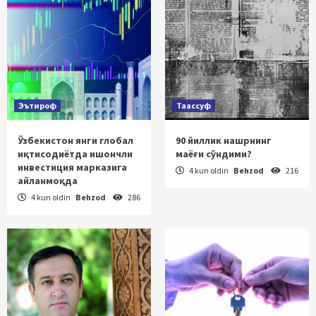
Эътироф
Таассуф
Ўзбекистон янги глобал
90 йиллик нашрнинг
иқтисодиётда ишончли
маёғи сўндими?
инвестиция марказига
4 kun oldin
Behzod
216
айланмоқда
4 kun oldin
Behzod
286