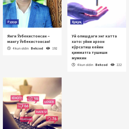
Ғурур
Ҳуқуқ
Янги Ўзбекистонсан –
Уй олишдаги энг катта
мангу Ўзбекистонсан!
хато: уйни арзон
кўрсатиш кейин
4 kun oldin
Behzod
192
қимматга тушиши
мумкин
4 kun oldin
Behzod
222