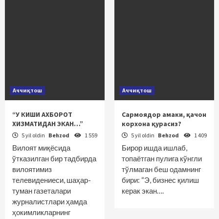
Аччиқтош
Аччиқтош
“У КИШИ АХБОРОТ
Сармоядор амаки, қачон
ХИЗМАТИДАН ЭКАН…”
корхона қурасиз?
5 yil oldin
Behzod
1 559
5 yil oldin
Behzod
1 409
Вилоят миқёсида
Бирор ишда ишлаб,
ўтказилган бир тадбирда
топаётган пулига кўнгли
вилоятимиз
тўлмаган беш одамнинг
телевидениеси, шаҳар-
бири: “Э, бизнес қилиш
туман газеталари
керак экан….
журналистлари ҳамда
ҳокимликларнинг