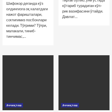
тиргак бўлиб, уни устида
Шифокор деганда кўз
кўтариб турадиган кўп­
олдингизга оқ халатдаги
рик вазифасини ўтайди.
нажот фаришталари,
Давлат…
соғлигимиз посбонлари
келади. Тўғрими? Тўғри,
малакали, тиниб-
тинчимас,…
Аччиқтош
Аччиқтош