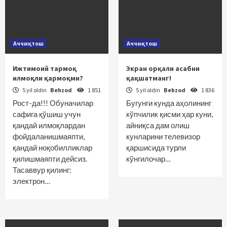
Аччиқтош
Аччиқтош
Ижтимоий тармоқ
Экран орқали асабни
илмоқли қармоқми?
қақшатманг!
5 yil oldin
Behzod
1 851
5 yil oldin
Behzod
1 836
Рост-да!!! Обуначилар
Бугунги кунда аҳолининг
сафига қўшиш учун
кўпчилик қисми ҳар куни,
қандай илмоқлардан
айниқса дам олиш
фойдаланишмаяпти,
кунларини телевизор
қандай ноқобилликлар
қаршисида турли
қилишмаяпти дейсиз.
кўнгилочар…
Тасаввур қилинг:
электрон…