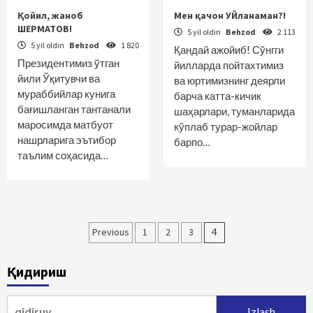
Қойил, жаноб
Мен қачон УЙланаман?!
ШЕРМАТОВ!
5 yil oldin
Behzod
2 113
5 yil oldin
Behzod
1 820
Қандай ажойиб! Сўнгги
Президентимиз ўтган
йилларда пойтахтимиз
йили Ўқитувчи ва
ва юртимизнинг деярли
мураббийлар кунига
барча катта-кичик
бағишланган тантанали
шаҳарлари, туманларида
маросимда матбуот
кўплаб турар-жойлар
нашрларига эътибор
барпо…
таълим соҳасида…
Maqolalar
Previous
1
2
3
4
bo‘yicha
Қидириш
harakatlanish
Qidirshish: