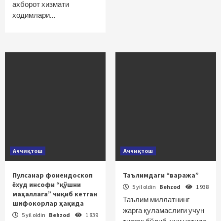
ахборот хизмати
ходимлари…
Аччиқтош
Аччиқтош
Пулсанар фонендоскоп
Таълимдаги “ваража”
ёхуд инсофи “қўшни
5 yil oldin
Behzod
1 938
маҳаллага” чиқиб кетган
Таълим миллатнинг
шифокорлар ҳақида
жарга қуламаслиги учун
5 yil oldin
Behzod
1 839