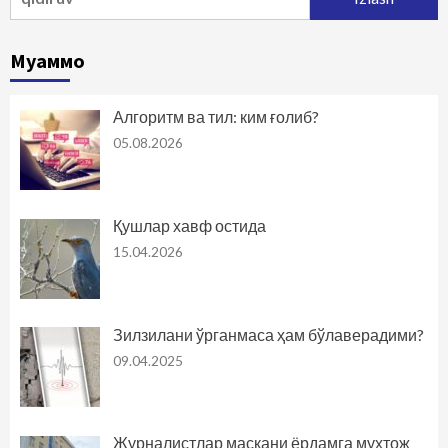
Муаммо
Алгоритм ва тил: ким ғолиб?
05.08.2026
Қушлар хавф остида
15.04.2026
Зилзилани ўрганмаса ҳам бўлаверадими?
09.04.2025
Журналистлар маскани ёрдамга муҳтож