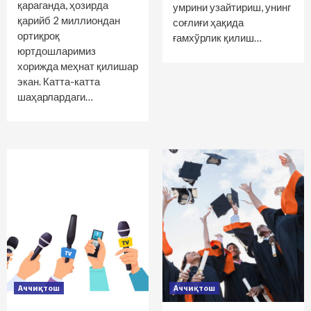
қараганда, ҳозирда
умрини узайтириш, унинг
қарийб 2 миллиондан
соғлиғи ҳақида
ортиқроқ
ғамхўрлик қилиш…
юртдошларимиз
хорижда меҳнат қилишар
экан. Катта-катта
шаҳарлардаги…
Аччиқтош
Аччиқтош