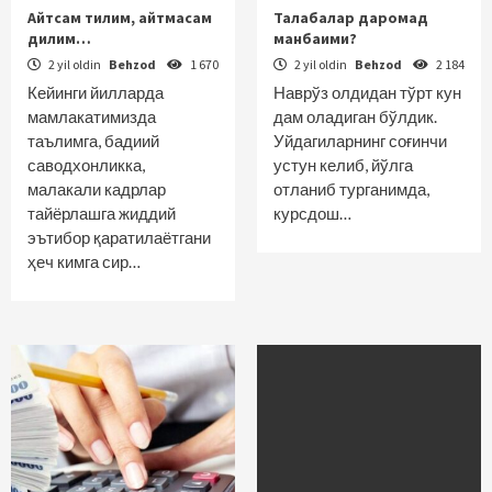
Айтсам тилим, айтмасам
Талабалар даромад
дилим…
манбаими?
2 yil oldin
Behzod
1 670
2 yil oldin
Behzod
2 184
Кейинги йилларда
Наврўз олдидан тўрт кун
мамлакатимизда
дам оладиган бўлдик.
таълимга, бадиий
Уйдагиларнинг соғинчи
саводхонликка,
устун келиб, йўлга
малакали кадрлар
отланиб турганимда,
тайёрлашга жиддий
курсдош…
эътибор қаратилаётгани
ҳеч кимга сир…