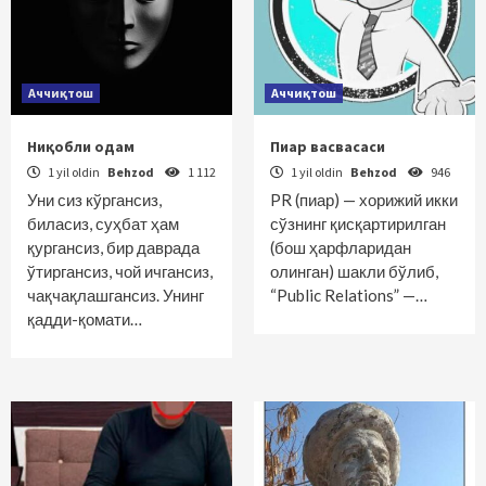
Аччиқтош
Аччиқтош
Ниқобли одам
Пиар васвасаси
1 yil oldin
Behzod
1 112
1 yil oldin
Behzod
946
Уни сиз кўргансиз,
PR (пиар) — хорижий икки
биласиз, суҳбат ҳам
сўзнинг қисқартирилган
қургансиз, бир даврада
(бош ҳарфларидан
ўтиргансиз, чой ичгансиз,
олинган) шакли бўлиб,
чақчақлашгансиз. Унинг
“Public Relations” —…
қадди-қомати…