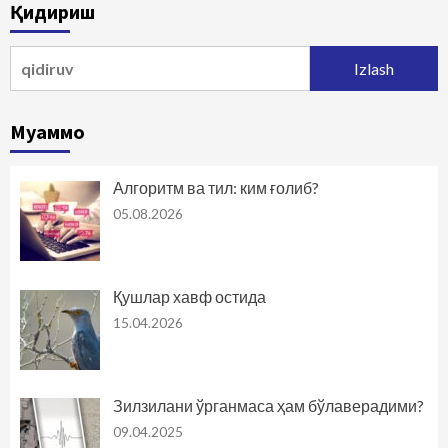
Қидириш
harakatlanish
Qidirshish:
Муаммо
Алгоритм ва тил: ким ғолиб?
05.08.2026
Қушлар хавф остида
15.04.2026
Зилзилани ўрганмаса ҳам бўлаверадими?
09.04.2025