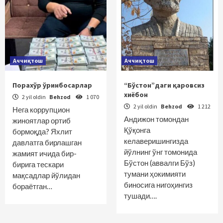
Аччиқтош
Аччиқтош
Порахўр ўринбосарлар
“Бўстон”даги қаровсиз
хиёбон
2 yil oldin
Behzod
1 070
2 yil oldin
Behzod
1 212
Нега коррупцион
Андижон томондан
жиноятлар ортиб
Қўқонга
бормоқда? Яхлит
келаверишингизда
давлатга бирлашган
йўлнинг ўнг томонида
жамият ичида бир-
Бўстон (аввалги Бўз)
бирига тескари
тумани ҳокимияти
мақсадлар йўлидан
биносига нигоҳингиз
бораётган…
тушади….