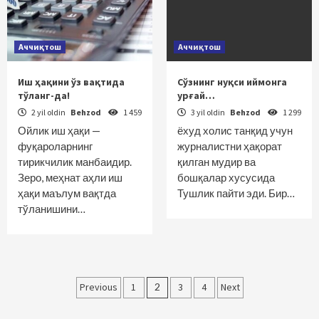
Аччиқтош
Аччиқтош
Иш ҳақини ўз вақтида
Сўзнинг нуқси иймонга
тўланг-да!
урғай…
2 yil oldin
Behzod
1 459
3 yil oldin
Behzod
1 299
Ойлик иш ҳақи —
ёхуд холис танқид учун
фуқароларнинг
журналистни ҳақорат
тирикчилик манбаидир.
қилган мудир ва
Зеро, меҳнат аҳли иш
бошқалар хусусида
ҳақи маълум вақтда
Тушлик пайти эди. Бир…
тўланишини…
Maqolalar
Previous
1
2
3
4
Next
bo‘yicha