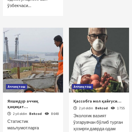
ўзбекчаcи…
Аччиқтош
Аччиқтош
Яхшидур аччиқ
Қассобга мол қайғуси…
ҳақиқат…
2 yil oldin
Behzod
1 755
2 yil oldin
Behzod
8 648
Экологик вазият
Статистик
ўзгарувчан бўлиб турган
маълумотларга
ҳозирги даврда одам