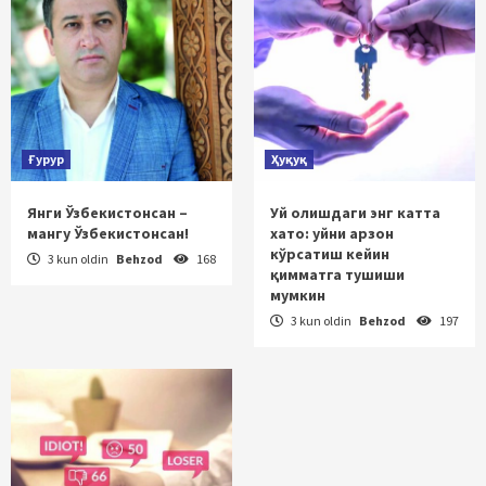
Ғурур
Ҳуқуқ
Янги Ўзбекистонсан –
Уй олишдаги энг катта
мангу Ўзбекистонсан!
хато: уйни арзон
кўрсатиш кейин
3 kun oldin
Behzod
168
қимматга тушиши
мумкин
3 kun oldin
Behzod
197