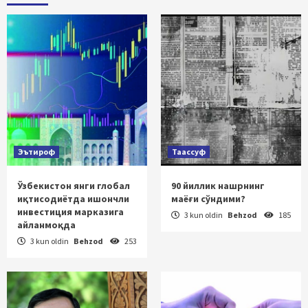
Эътироф
Таассуф
Ўзбекистон янги глобал
90 йиллик нашрнинг
иқтисодиётда ишончли
маёғи сўндими?
инвестиция марказига
3 kun oldin
Behzod
185
айланмоқда
3 kun oldin
Behzod
253