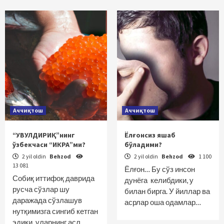
Аччиқтош
Аччиқтош
“УВУЛДИРИҚ”нинг
Ёлғонсиз яшаб
ўзбекчаси “ИКРА”ми?
бўладими?
2 yil oldin
Behzod
2 yil oldin
Behzod
1 100
13 081
Ёлғон… Бу сўз инсон
Собиқ иттифоқ даврида
дунёга келибдики, у
русча сўзлар шу
билан бирга. У йиллар ва
даражада сўзлашув
асрлар оша одамлар…
нутқимизга сингиб кетган
эдики, уларнинг асл