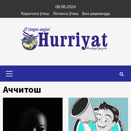
Skip
08.08.2026
to
Кириллга ўтиш
Лотинга ўтиш
Биз ҳақимизда
content
Primary
Menu
Аччиқтош